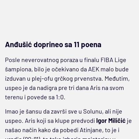
Anđušić doprineo sa 11 poena
Posle neverovatnog poraza u finalu FIBA Lige
šampiona, bilo je očekivano da AEK malo bude
izduvan u plej-ofu grčkog prvenstva. Međutim,
uspeo je da nadigra pre tri dana Aris na svom
terenu i povede sa 1:0.
Imao je šansu da završi sve u Solunu, ali nije
uspeo. Aris koji sa klupe predvodi
Igor Miličić
je
našao način kako da pobedi Atinjane, to je i
uradio (90:81), te tako izborio majstoricu u