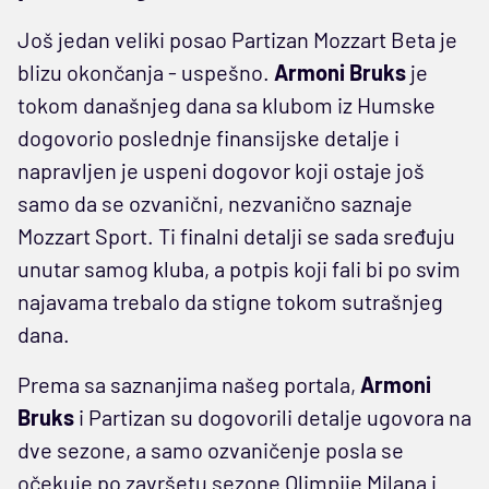
Još jedan veliki posao Partizan Mozzart Beta je
blizu okončanja - uspešno.
Armoni Bruks
je
tokom današnjeg dana sa klubom iz Humske
dogovorio poslednje finansijske detalje i
napravljen je uspeni dogovor koji ostaje još
samo da se ozvanični, nezvanično saznaje
Mozzart Sport. Ti finalni detalji se sada sređuju
unutar samog kluba, a potpis koji fali bi po svim
najavama trebalo da stigne tokom sutrašnjeg
dana.
Prema sa saznanjima našeg portala,
Armoni
Bruks
i Partizan su dogovorili detalje ugovora na
dve sezone, a samo ozvaničenje posla se
očekuje po završetu sezone Olimpije Milana i