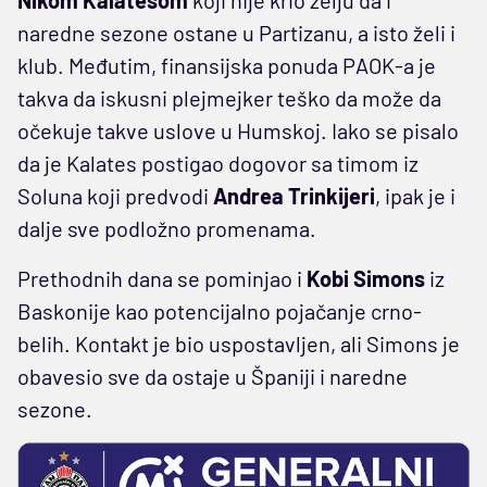
naredne sezone ostane u Partizanu, a isto želi i
klub. Međutim, finansijska ponuda PAOK-a je
takva da iskusni plejmejker teško da može da
očekuje takve uslove u Humskoj. Iako se pisalo
da je Kalates postigao dogovor sa timom iz
Soluna koji predvodi
Andrea Trinkijeri
, ipak je i
dalje sve podložno promenama.
Prethodnih dana se pominjao i
Kobi Simons
iz
Baskonije kao potencijalno pojačanje crno-
belih. Kontakt je bio uspostavljen, ali Simons je
obavesio sve da ostaje u Španiji i naredne
sezone.