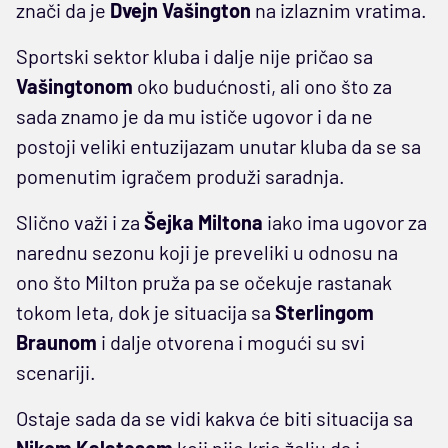
znači da je
Dvejn Vašington
na izlaznim vratima.
Sportski sektor kluba i dalje nije pričao sa
Vašingtonom
oko budućnosti, ali ono što za
sada znamo je da mu ističe ugovor i da ne
postoji veliki entuzijazam unutar kluba da se sa
pomenutim igračem produži saradnja.
Slično važi i za
Šejka Miltona
iako ima ugovor za
narednu sezonu koji je preveliki u odnosu na
ono što Milton pruža pa se očekuje rastanak
tokom leta, dok je situacija sa
Sterlingom
Braunom
i dalje otvorena i mogući su svi
scenariji.
Ostaje sada da se vidi kakva će biti situacija sa
Nikom Kalatesom
koji nije krio želju da i