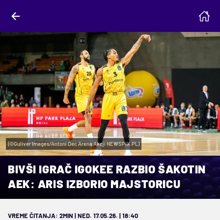
(©Guliver Images/Antoni Dec Arena Akcji NEWSPIX.PL)
BIVŠI IGRAČ IGOKEE RAZBIO ŠAKOTIN
AEK: ARIS IZBORIO MAJSTORICU
VREME ČITANJA: 2MIN | NED. 17.05.26. | 18:40