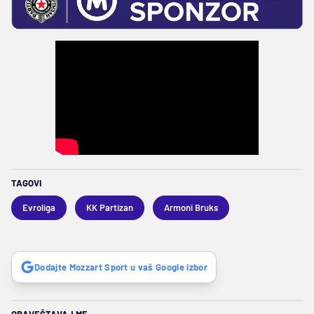
TAGOVI
Evroliga
KK Partizan
Armoni Bruks
Dodajte Mozzart Sport u vaš Google izbor