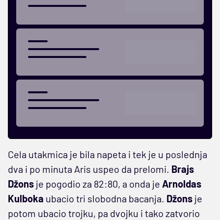
Cela utakmica je bila napeta i tek je u poslednja
dva i po minuta Aris uspeo da prelomi.
Brajs
Džons
je pogodio za 82:80, a onda je
Arnoldas
Kulboka
ubacio tri slobodna bacanja.
Džons
je
potom ubacio trojku, pa dvojku i tako zatvorio