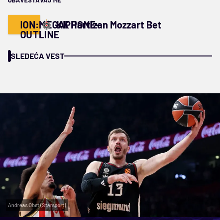
OBAVEŠTAVAJ ME
ION:MEGAPHONE-
KK Partizan Mozzart Bet
OUTLINE
SLEDEĆA VEST
Andreas Obst (Starsport)