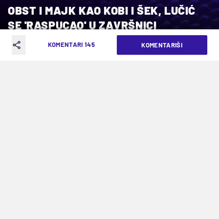
OBST I MAJK KAO KOBI I ŠEK, LUČIĆ
SE 'RASPUCAO' U ZAVRŠNICI
KOMENTARI 145
KOMENTARIŠI
VREME ČITANJA: 2MIN | NED. 17.05.26. | 18:40
Svetislav Pešić nije morao da brine na
startu četvrtfinalne serije
Problema za ekipu
Svetislava Pešića
u prvom
četvrtfinalnom meču plej-ofa nemačkog
šampionata nije bilo. Bajern je u Minhenu kao
izraziti favorit dočekao Trir na startu tamošnje