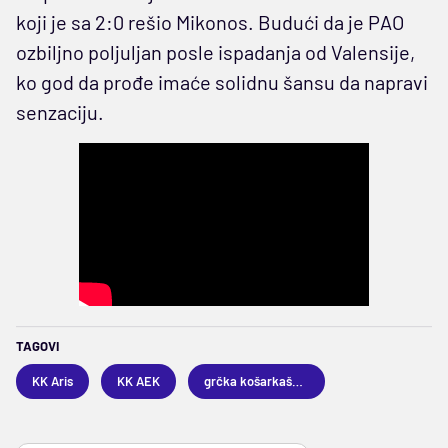
koji je sa 2:0 rešio Mikonos. Budući da je PAO
ozbiljno poljuljan posle ispadanja od Valensije,
ko god da prođe imaće solidnu šansu da napravi
senzaciju.
TAGOVI
KK Aris
KK AEK
grčka košarkaška superliga