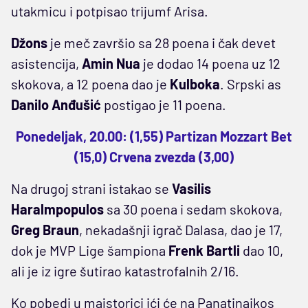
utakmicu i potpisao trijumf Arisa.
Džons
je meč završio sa 28 poena i čak devet
asistencija,
Amin Nua
je dodao 14 poena uz 12
skokova, a 12 poena dao je
Kulboka
. Srpski as
Danilo Anđušić
postigao je 11 poena.
Ponedeljak, 20.00: (1,55) Partizan Mozzart Bet
(15,0) Crvena zvezda (3,00)
Na drugoj strani istakao se
Vasilis
Haralmpopulos
sa 30 poena i sedam skokova,
Greg Braun
, nekadašnji igrač Dalasa, dao je 17,
dok je MVP Lige šampiona
Frenk Bartli
dao 10,
ali je iz igre šutirao katastrofalnih 2/16.
Ko pobedi u majstorici ići će na Panatinaikos