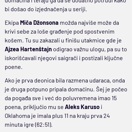
bi došao do izjednačenja u seriji.
Ekipa
Miča Džonsona
možda najviše može da
krivi sebe za loše građenje pod spostvenim
košem. Tu su zakazali u finišu utakmice gde je
Ajzea Hartenštajn
odigrao važnu ulogu, pa su to
iskorišćavali njegovi saigrači i postizali ključne
poene.
Ako je prva deonica bila razmena udaraca, onda
je druga potpuno pripala domaćinu. Šej je počeo
da pogađa sve i već do poluvremena imao 15
poena, priključio mu se
Aleks Karuso
i
Oklahoma je imala plus 11 na kraju prva 24
minuta igre (62:51).