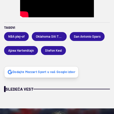
TAGOVI
NBA plej-of
Oklahoma Siti Tander
San Antonio Spars
Ajzea Hartenštajn
Stefon Kesl
Dodajte Mozzart Sport u vaš Google izbor
SLEDEĆA VEST