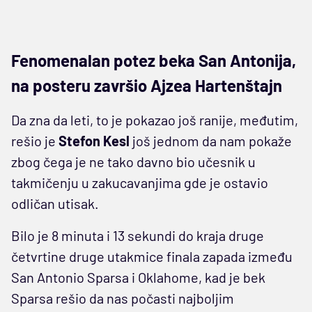
Fenomenalan potez beka San Antonija,
na posteru završio Ajzea Hartenštajn
Da zna da leti, to je pokazao još ranije, međutim,
rešio je
Stefon Kesl
još jednom da nam pokaže
zbog čega je ne tako davno bio učesnik u
takmičenju u zakucavanjima gde je ostavio
odličan utisak.
Bilo je 8 minuta i 13 sekundi do kraja druge
četvrtine druge utakmice finala zapada između
San Antonio Sparsa i Oklahome, kad je bek
Sparsa rešio da nas počasti najboljim