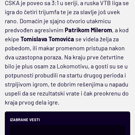
CSKA je poveo sa 3:1 u seriji, a ruska VTB liga se
igra do četiri trijumfa te je za slavlje još uvek
rano. Domaćin je sjajno otvorio utakmicu
predvođen agresivnim
Patrikom Milerom
, a kod
ekipe
Tomislava Tomovića
se videla želja za
pobedom, ili makar promenom pristupa nakon
dva uzastopna poraza. Na kraju prve četvrtine
bilo je plus osam za Lokomotivu, a gosti su se u
potpunosti probudili na startu drugog perioda i
strpljivom igrom, te dobrim rešenjima u napadu
uspeli da se rezultatski vrate i čak preokrenu do
kraja prvog dela igre.
IZABRANE VESTI