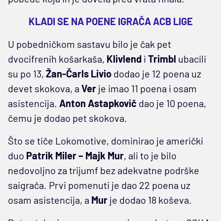
KLADI SE NA POENE IGRAČA ACB LIGE
U pobedničkom sastavu bilo je čak pet
dvocifrenih košarkaša,
Klivlend
i
Trimbl
ubacili
su po 13,
Žan-Čarls Livio
dodao je 12 poena uz
devet skokova, a
Ver
je imao 11 poena i osam
asistencija.
Anton Astapkovič
dao je 10 poena,
čemu je dodao pet skokova.
Što se tiče Lokomotive, dominirao je američki
duo
Patrik Miler – Majk Mur
, ali to je bilo
nedovoljno za trijumf bez adekvatne podrške
saigrača. Prvi pomenuti je dao 22 poena uz
osam asistencija, a
Mur
je dodao 18 koševa.