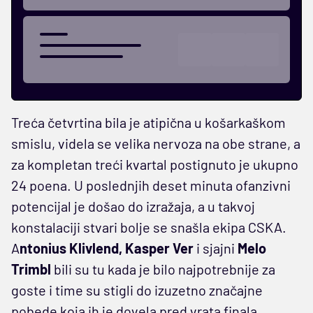
Treća četvrtina bila je atipična u košarkaškom
smislu, videla se velika nervoza na obe strane, a
za kompletan treći kvartal postignuto je ukupno
24 poena. U poslednjih deset minuta ofanzivni
potencijal je došao do izražaja, a u takvoj
konstalaciji stvari bolje se snašla ekipa CSKA.
A
ntonius Klivlend, Kasper Ver
i sjajni
Melo
Trimbl
bili su tu kada je bilo najpotrebnije za
goste i time su stigli do izuzetno značajne
pobede koja ih je dovela pred vrata finala.