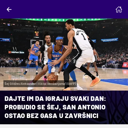
Šej Gildžes Aleksander i Viktor Vembanjama (©AFP)
DAJTE IM DA IGRAJU SVAKI DAN:
PROBUDIO SE ŠEJ, SAN ANTONIO
OSTAO BEZ GASA U ZAVRŠNICI