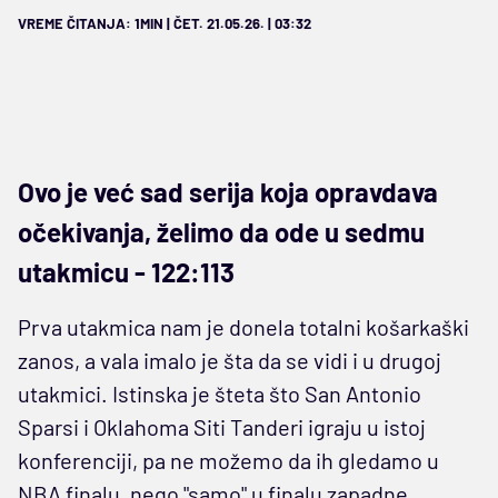
VREME ČITANJA: 1MIN | ČET. 21.05.26. | 03:32
Ovo je već sad serija koja opravdava
očekivanja, želimo da ode u sedmu
utakmicu - 122:113
Prva utakmica nam je donela totalni košarkaški
zanos, a vala imalo je šta da se vidi i u drugoj
utakmici. Istinska je šteta što San Antonio
Sparsi i Oklahoma Siti Tanderi igraju u istoj
konferenciji, pa ne možemo da ih gledamo u
NBA finalu, nego "samo" u finalu zapadne