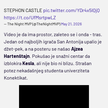
STEPHON CASTLE
pic.twitter.com/YDr4x5IQjQ
https://t.co/UfMsrtpwLZ
— The Night MVP (@TheNightMVP)
May 21, 2026
Video je da ima prostor, zaleteo se i onda - tras.
Jedan od najboljih igrača San Antonija upalio je
džet-pek, a na posteru se našao
Ajzea
Hartenštajn
. Pokušao je snažni centar da
izblokira
Kesla
, ali nije bio ni blizu. Strašan
potez nekadašnjeg studenta univerziteta
Konektikat.