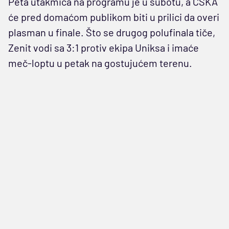
Peta utakmica na programu je u subotu, a CSKA
će pred domaćom publikom biti u prilici da overi
plasman u finale. Što se drugog polufinala tiče,
Zenit vodi sa 3:1 protiv ekipa Uniksa i imaće
meč-loptu u petak na gostujućem terenu.