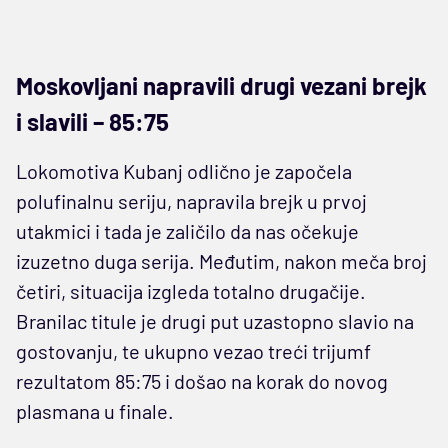
Moskovljani napravili drugi vezani brejk
i slavili – 85:75
Lokomotiva Kubanj odlično je započela
polufinalnu seriju, napravila brejk u prvoj
utakmici i tada je zaličilo da nas očekuje
izuzetno duga serija. Međutim, nakon meča broj
četiri, situacija izgleda totalno drugačije.
Branilac titule je drugi put uzastopno slavio na
gostovanju, te ukupno vezao treći trijumf
rezultatom 85:75 i došao na korak do novog
plasmana u finale.