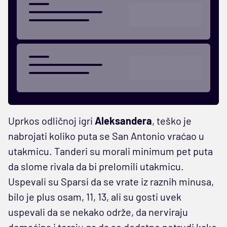
Uprkos odličnoj igri
Aleksandera
, teško je
nabrojati koliko puta se San Antonio vraćao u
utakmicu. Tanderi su morali minimum pet puta
da slome rivala da bi prelomili utakmicu.
Uspevali su Sparsi da se vrate iz raznih minusa,
bilo je plus osam, 11, 13, ali su gosti uvek
uspevali da se nekako održe, da nerviraju
domaćina i teraju ga da se dodatno potrudi kako