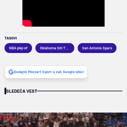
TAGOVI
NBA plej-of
Oklahoma Siti Tander
San Antonio Spars
Dodajte Mozzart Sport u vaš Google izbor
SLEDEĆA VEST