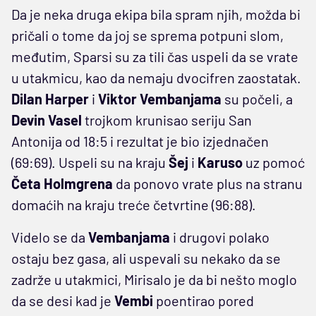
Da je neka druga ekipa bila spram njih, možda bi
pričali o tome da joj se sprema potpuni slom,
međutim, Sparsi su za tili čas uspeli da se vrate
u utakmicu, kao da nemaju dvocifren zaostatak.
Dilan Harper
i
Viktor Vembanjama
su počeli, a
Devin Vasel
trojkom krunisao seriju San
Antonija od 18:5 i rezultat je bio izjednačen
(69:69). Uspeli su na kraju
Šej
i
Karuso
uz pomoć
Četa Holmgrena
da ponovo vrate plus na stranu
domaćih na kraju treće četvrtine (96:88).
Videlo se da
Vembanjama
i drugovi polako
ostaju bez gasa, ali uspevali su nekako da se
zadrže u utakmici, Mirisalo je da bi nešto moglo
da se desi kad je
Vembi
poentirao pored