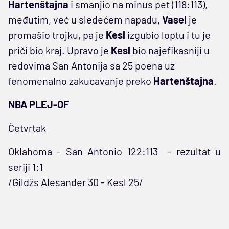
Hartenštajna
i smanjio na minus pet (118:113),
međutim, već u sledećem napadu,
Vasel
je
promašio trojku, pa je
Kesl
izgubio loptu i tu je
priči bio kraj. Upravo je
Kesl
bio najefikasniji u
redovima San Antonija sa 25 poena uz
fenomenalno zakucavanje preko
Hartenštajna
.
NBA PLEJ-OF
Četvrtak
Oklahoma - San Antonio 122:113
- rezultat u
seriji 1:1
/Gildžs Alesander 30 - Kesl 25/