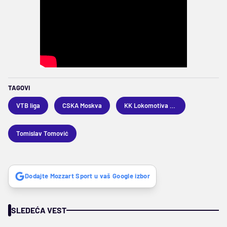
TAGOVI
VTB liga
CSKA Moskva
KK Lokomotiva Kubanj
Tomislav Tomović
Dodajte Mozzart Sport u vaš Google izbor
SLEDEĆA VEST