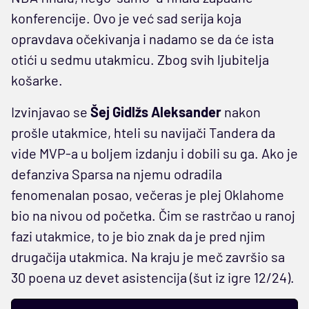
konferencije. Ovo je već sad serija koja
opravdava očekivanja i nadamo se da će ista
otići u sedmu utakmicu. Zbog svih ljubitelja
košarke.
Izvinjavao se
Šej Gidlžs Aleksander
nakon
prošle utakmice, hteli su navijači Tandera da
vide MVP-a u boljem izdanju i dobili su ga. Ako je
defanziva Sparsa na njemu odradila
fenomenalan posao, večeras je plej Oklahome
bio na nivou od početka. Čim se rastrčao u ranoj
fazi utakmice, to je bio znak da je pred njim
drugačija utakmica. Na kraju je meč završio sa
30 poena uz devet asistencija (šut iz igre 12/24).