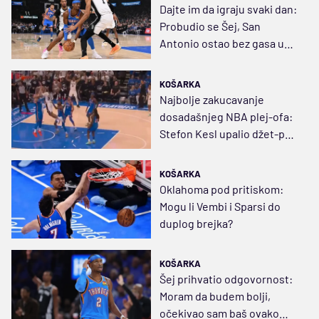
Dajte im da igraju svaki dan:
Probudio se Šej, San
Antonio ostao bez gasa u
završnici
KOŠARKA
Najbolje zakucavanje
dosadašnjeg NBA plej-ofa:
Stefon Kesl upalio džet-pek
(VIDEO)
KOŠARKA
Oklahoma pod pritiskom:
Mogu li Vembi i Sparsi do
duplog brejka?
KOŠARKA
Šej prihvatio odgovornost:
Moram da budem bolji,
očekivao sam baš ovako