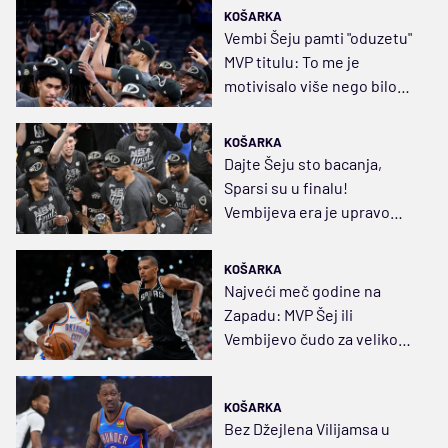
KOŠARKA
Vembi Šeju pamti "oduzetu"
MVP titulu: To me je
motivisalo više nego bilo
šta drugo; Moram da
pozovem Grega
KOŠARKA
Dajte Šeju sto bacanja,
Sparsi su u finalu!
Vembijeva era je upravo
počela
KOŠARKA
Najveći meč godine na
Zapadu: MVP Šej ili
Vembijevo čudo za veliko
NBA finale
KOŠARKA
Bez Džejlena Vilijamsa u