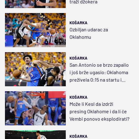
traži džokera
KOŠARKA
Ozbiljan udarac za
Oklahomu
KOŠARKA
San Antonio se brzo zapalio
i još brže ugasio: Oklahoma
preživela 0:15 na startu i
vratila brejk
KOŠARKA
Može li Kesl da izdrži
presing Oklahome i da li će
Vembi ponovo eksplodirati?
KOŠARKA