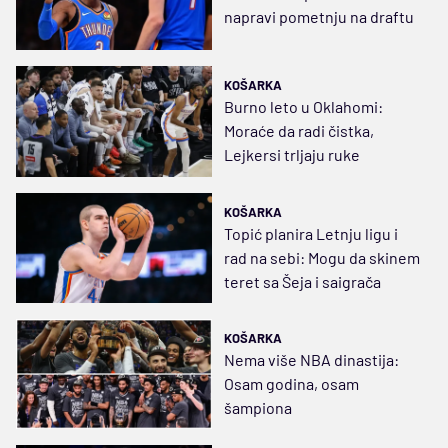
napravi pometnju na draftu
KOŠARKA
Burno leto u Oklahomi:
Moraće da radi čistka,
Lejkersi trljaju ruke
KOŠARKA
Topić planira Letnju ligu i
rad na sebi: Mogu da skinem
teret sa Šeja i saigrača
KOŠARKA
Nema više NBA dinastija:
Osam godina, osam
šampiona