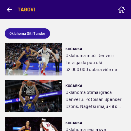
TAGOVI
Oklahoma Siti Tander
KOŠARKA
Oklahoma muči Denver:
Tera ga da potroši
32.000.000 dolara više nego
što je planirao
KOŠARKA
Oklahoma otima igrača
Denveru: Potpisan Spenser
Džons, Nagetsi imaju 48 sati
da odgovore
KOŠARKA
Oklahoma rešila sve