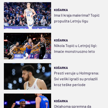
KOŠARKA
Ima li kraja malerima? Topić
propušta Letnju ligu
KOŠARKA
Nikola Topić u Letnjoj ligi:
Imaće monstruozno leto
KOŠARKA
Presti veruje u Holmgrena:
Svi veliki igrači su prolazili
kroz teške periode
KOŠARKA
Oklahoma spremna da