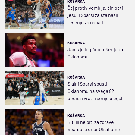
KOŠARKA
Šej protiv Vembija, čin peti -
jesu li Sparsi zaista našli
rešenje za napad
Oklahome?
KOŠARKA
Janis je logično rešenje za
Oklahomu
KOŠARKA
Sjajni Sparsi spustili
Oklahomu na svega 82
poena i vratili seriju u egal
KOŠARKA
Biti ili ne biti za zdrave
Sparse, trener Oklahome