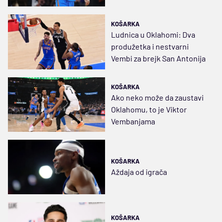
nešto
KOŠARKA
Ludnica u Oklahomi: Dva
produžetka i nestvarni
Vembi za brejk San Antonija
KOŠARKA
Ako neko može da zaustavi
Oklahomu, to je Viktor
Vembanjama
KOŠARKA
Aždaja od igrača
KOŠARKA