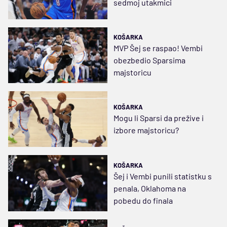
sedmoj utakmici
KOŠARKA
MVP Šej se raspao! Vembi
obezbedio Sparsima
majstoricu
KOŠARKA
Mogu li Sparsi da prežive i
izbore majstoricu?
KOŠARKA
Šej i Vembi punili statistku s
penala, Oklahoma na
pobedu do finala