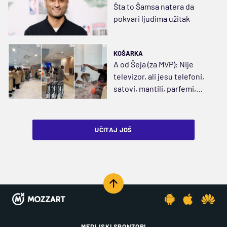
Šta to Šamsa natera da
pokvari ljudima užitak
KOŠARKA
A od Šeja (za MVP): Nije
televizor, ali jesu telefoni,
satovi, mantili, parfemi,
oprema za golf...
UČITAJ JOŠ
MEDIJSKI SPONZORI