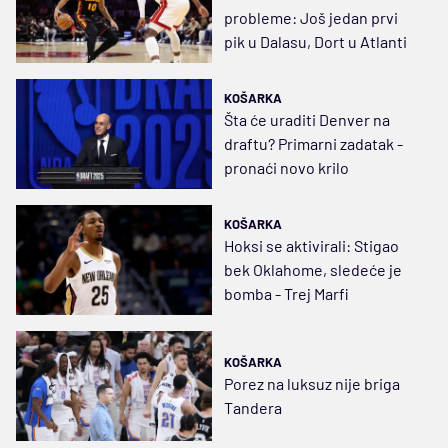
probleme: Još jedan prvi
pik u Dalasu, Dort u Atlanti
KOŠARKA
Šta će uraditi Denver na
draftu? Primarni zadatak -
pronaći novo krilo
KOŠARKA
Hoksi se aktivirali: Stigao
bek Oklahome, sledeće je
bomba - Trej Marfi
KOŠARKA
Porez na luksuz nije briga
Tandera