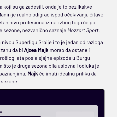
koji su ga zadesili, onda je to bez ikakve
anin je realno odigrao ispod očekivanja čitave
etan nivo profesionalizma i zbog toga će po
ne sezone, nezvanično saznaje
Mozzart Sport
.
ivou Superligu Srbije i to je jedan od razloga
zanu da bi
Ajzea Majk
morao da ostane i
prošlog leta posle sjajne epizode u Burgu
 što je druga sezona bila uslovna i odluka je
 saznanjima,
Majk
će imati idealnu priliku da
e sezone.