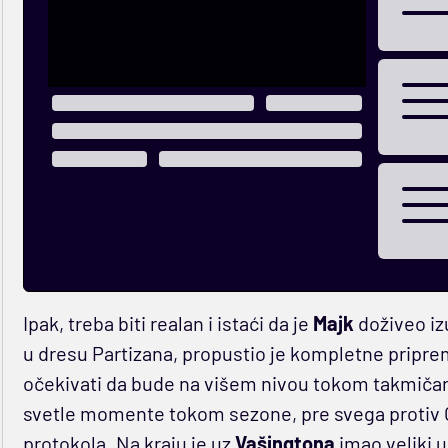
Ipak, treba biti realan i istaći da je
Majk
doživeo iz
u dresu Partizana, propustio je kompletne priprem
očekivati da bude na višem nivou tokom takmičars
svetle momente tokom sezone, pre svega protiv Crv
protokola. Na kraju je uz
Vašingtona
imao veliki u