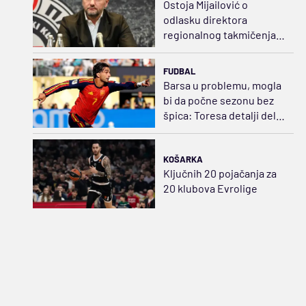
Ostoja Mijailović o
odlasku direktora
regionalnog takmičenja:
ABA liga neće biti
ugrožena
FUDBAL
Barsa u problemu, mogla
bi da počne sezonu bez
špica: Toresa detalji dele
od Pariza
KOŠARKA
Ključnih 20 pojačanja za
20 klubova Evrolige