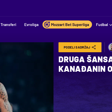
Transferi
Evroliga
Mozzart Bet Superliga
Fudbal
PODELI SADRŽAJ
DRUGA ŠANSA
KANAĐANIN O