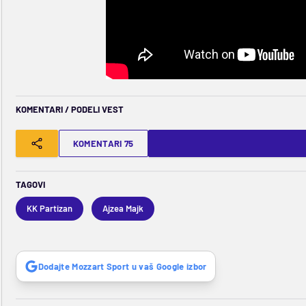
KOMENTARI / PODELI VEST
KOMENTARI 75
TAGOVI
KK Partizan
Ajzea Majk
Dodajte Mozzart Sport u vaš Google izbor