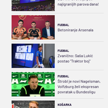
najigranijih parova dana!
FUDBAL
Betoniranje Arsenala
FUDBAL
Zvanično: Saša Lukić
postao "Traktor boj"
FUDBAL
Štrobl je novi Nagelsman,
Volfzburg želi ekspresan
povratak u Bundesligu
KOŠARKA