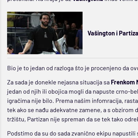
Vašington i Partiz
Bio je to jedan od razloga što je procenjeno da 
Za sada je donekle nejasna situacija sa
Frenkom N
jedan od njih ili obojica mogli da napuste crno-b
igračima nije bilo. Prema našim infomracija, ra
tek ako se nađu adekvatne zamene, a s obzirom 
tržištu, Partizan nije spreman da se tek tako odre
Podstimo da su do sada zvanično ekipu napustili