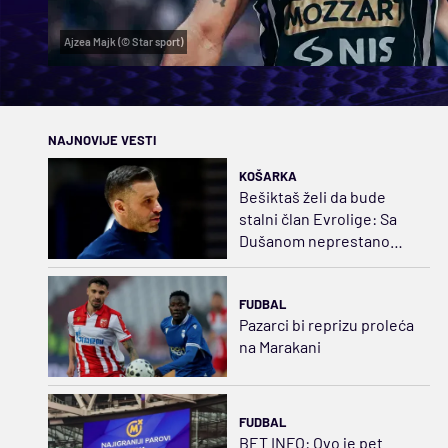
Ajzea Majk (© Star sport)
NAJNOVIJE VESTI
KOŠARKA
Bešiktaš želi da bude
stalni član Evrolige: Sa
Dušanom neprestano
napredujemo
FUDBAL
Pazarci bi reprizu proleća
na Marakani
FUDBAL
BET INFO: Ovo je pet