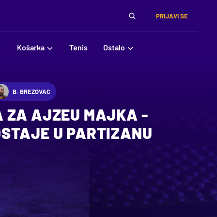
PRIJAVI SE
Košarka
Tenis
Ostalo
B. BREZOVAC
 ZA AJZEU MAJKA -
STAJE U PARTIZANU