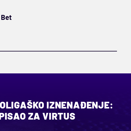
 Bet
OLIGAŠKO IZNENAĐENJE:
PISAO ZA VIRTUS