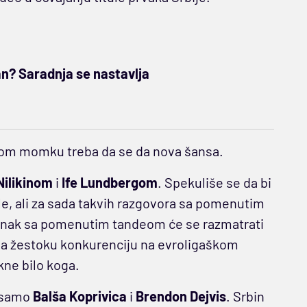
an? Saradnja se nastavlja
ovom momku treba da se da nova šansa.
ilikinom
i
Ife Lundbergom
. Spekuliše se da bi
ele, ali za sada takvih razgovora sa pomenutim
stanak sa pomenutim tandeom će se razmatrati
da žestoku konkurenciju na evroligaškom
kne bilo koga.
 samo
Balša Koprivica
i
Brendon Dejvis
. Srbin