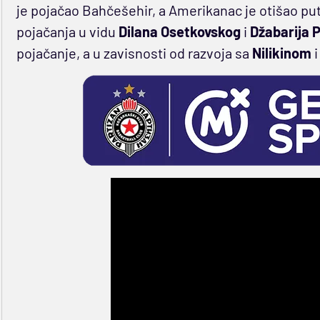
je pojačao Bahčešehir, a Amerikanac je otišao put
pojačanja u vidu
Dilana
Osetkovskog
i
Džabarija 
pojačanje, a u zavisnosti od razvoja sa
Nilikinom