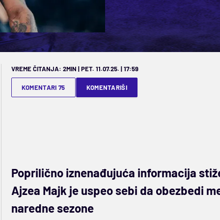
VREME ČITANJA: 2MIN | PET. 11.07.25. | 17:59
KOMENTARI 75
KOMENTARIŠI
Poprilično iznenađujuća informacija stiž
Ajzea Majk je uspeo sebi da obezbedi me
naredne sezone