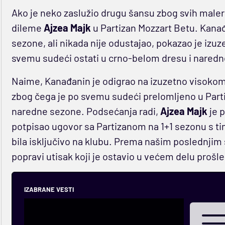
Ako je neko zaslužio drugu šansu zbog svih malera 
dileme
Ajzea Majk
u Partizan Mozzart Betu. Kanađ
sezone, ali nikada nije odustajao, pokazao je izuz
svemu sudeći ostati u crno-belom dresu i nared
Naime, Kanađanin je odigrao na izuzetno visokom n
zbog čega je po svemu sudeći prelomljeno u Parti
naredne sezone. Podsećanja radi,
Ajzea
Majk
je 
potpisao ugovor sa Partizanom na 1+1 sezonu s tim
bila isključivo na klubu. Prema našim poslednjim
popravi utisak koji je ostavio u većem delu prošl
IZABRANE VESTI