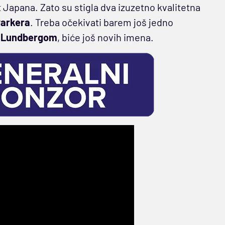
 Japana. Zato su stigla dva izuzetno kvalitetna
Parkera
. Treba očekivati barem još jedno
i
Lundbergom
, biće još novih imena.