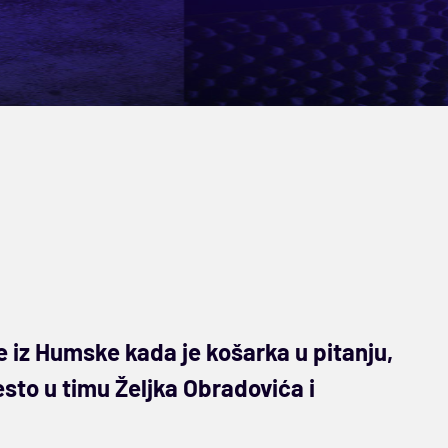
e iz Humske kada je košarka u pitanju,
sto u timu Željka Obradovića i