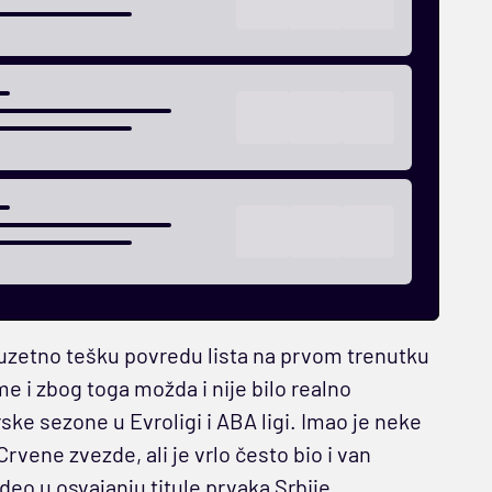
uzetno tešku povredu lista na prvom trenutku
e i zbog toga možda i nije bilo realno
ke sezone u Evroligi i ABA ligi. Imao je neke
ene zvezde, ali je vrlo često bio i van
deo u osvajanju titule prvaka Srbije.