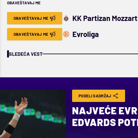
OBAVEŠTAVAJ ME
KK Partizan Mozzart
OBAVEŠTAVAJ ME
Evroliga
OBAVEŠTAVAJ ME
SLEDEĆA VEST
PODELI SADRŽAJ
NAJVEĆE EVR
EDVARDS POT