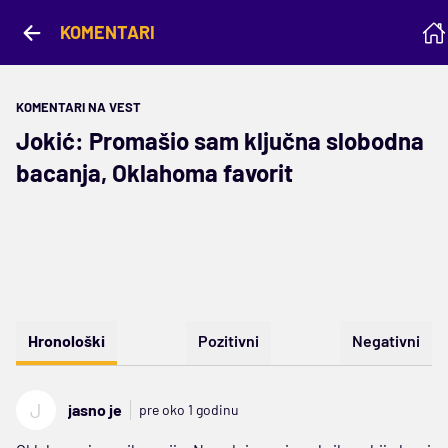
KOMENTARI
KOMENTARI NA VEST
Jokić: Promašio sam ključna slobodna
bacanja, Oklahoma favorit
Hronološki
Pozitivni
Negativni
J
jasno je
pre oko 1 godinu