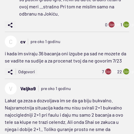
ovoj meri ...strašno Pri tom ne mislim samo na
odbranu na Jokiću.
ion:minus
ion:p
0
1
C
cv
pre oko 1 godinu
i kada im sviraju 36 bacanja oni izgube pa sad ne mozete da
se vadite na sudije a za procenat tvoj da ne govorim 7/23
ion:minus
ion:p
Odgovori
7
22
V
Veljko9
pre oko 1 godinu
Lakat ga zeza a dozvoljava im se da ga biju bukvalno.
Najsramotnija situacija kada mu nisu svirali 2+1 bukvalno
najocigledniji 2+1 pri faulu i daju mu samo 2 bacanja a ovo
tele sa klupe ne trazi celendz. Ali onda Shai se zakuca u
njega i dobije 2+1.. Toliko guranje prosto ne sme da