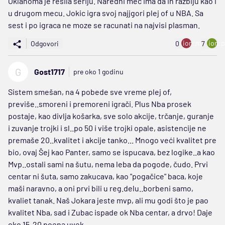
Oklahoma je resila seriju. Naredni mec ima da ih razbiju kao i
u drugom mecu. Jokic igra svoj najjgori plej of u NBA. Sa
sest i po igraca ne moze se racunati na najvisi plasman.
ion:minus
ion:p
Odgovori
0
7
G
Gost1717
pre oko 1 godinu
Sistem smešan, na 4 pobede sve vreme plej of,
previše..smoreni i premoreni igrači. Plus Nba prosek
postaje, kao divlja košarka, sve solo akcije, trčanje, guranje
i zuvanje trojki i sl..po 50 i više trojki opale, asistencije ne
premaše 20..kvalitet i akcije tanko... Mnogo veći kvalitet pre
bio, ovaj Šej kao Panter, samo se ispucava, bez logike..a kao
Mvp..ostali sami na šutu, nema leba da pogode, čudo. Prvi
centar ni šuta, samo zakucava, kao "pogačice" baca, koje
maši naravno, a oni prvi bili u reg.delu..borbeni samo,
kvaliet tanak. Naš Jokara jeste mvp, ali mu godi što je pao
kvalitet Nba, sad i Zubac ispade ok Nba centar, a drvo! Daje
oko 15-20 poena uvek,