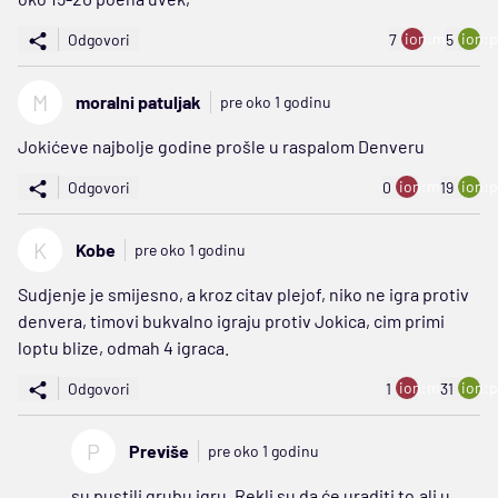
ion:minus
ion:p
Odgovori
7
5
M
moralni patuljak
pre oko 1 godinu
Jokićeve najbolje godine prošle u raspalom Denveru
ion:minus
ion:p
Odgovori
0
19
K
Kobe
pre oko 1 godinu
Sudjenje je smijesno, a kroz citav plejof, niko ne igra protiv
denvera, timovi bukvalno igraju protiv Jokica, cim primi
loptu blize, odmah 4 igraca.
ion:minus
ion:p
Odgovori
1
31
P
Previše
pre oko 1 godinu
su pustili grubu igru. Rekli su da će uraditi to,ali u