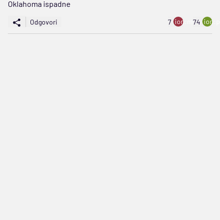
Oklahoma ispadne
ion:minus
ion:p
Odgovori
7
74