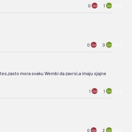
ion:minus
ion:plus
0
1
ion:minus
ion:plus
0
0
tes,zasto mora svaku Wembi da zavrsi,a imaju sjajne
ion:minus
ion:plus
1
1
ion:minus
ion:plus
0
2