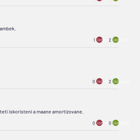
 kambek.
ion:minus
ion:plus
1
2
ion:minus
ion:plus
0
2
liteti iskoristeni a maane amortizovane.
ion:minus
ion:plus
0
0