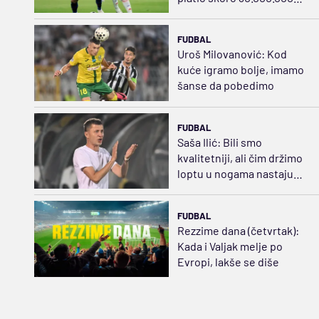
evra
FUDBAL
Uroš Milovanović: Kod
kuće igramo bolje, imamo
šanse da pobedimo
FUDBAL
Saša Ilić: Bili smo
kvalitetniji, ali čim držimo
loptu u nogama nastaju
problemi
FUDBAL
Rezzime dana (četvrtak):
Kada i Valjak melje po
Evropi, lakše se diše