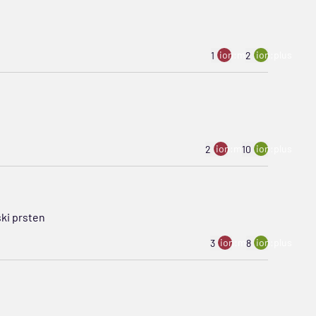
ion:minus
ion:plus
1
2
ion:minus
ion:plus
2
10
ki prsten
ion:minus
ion:plus
3
8