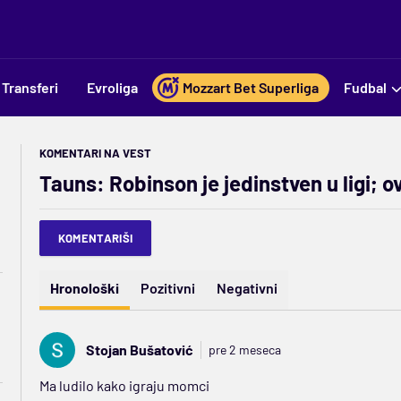
Transferi
Evroliga
Mozzart Bet Superliga
Fudbal
KOMENTARI NA VEST
Tauns: Robinson je jedinstven u ligi; 
KOMENTARIŠI
Hronološki
Pozitivni
Negativni
Stojan Bušatović
pre 2 meseca
Ma ludilo kako igraju momci