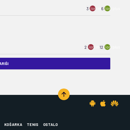
ion:minus
ion:plus
3
6
ion:minus
ion:plus
2
12
RIŠI
KOŠARKA
TENIS
OSTALO