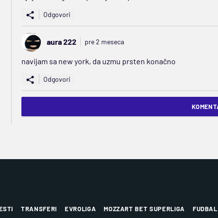
Odgovori
aura 222
pre 2 meseca
navijam sa new york, da uzmu prsten konačno
Odgovori
KOMENTA
ESTI
TRANSFERI
EVROLIGA
MOZZART BET SUPERLIGA
FUDBAL