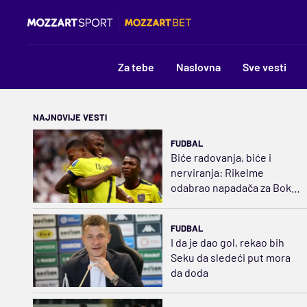
Za tebe
Naslovna
Sve vesti
NAJNOVIJE VESTI
FUDBAL
Biće radovanja, biće i
nerviranja: Rikelme
odabrao napadača za Boku
i razbuktao požar strasti
FUDBAL
I da je dao gol, rekao bih
Seku da sledeći put mora
da doda