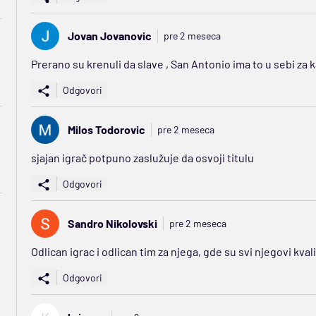
Jovan Jovanovic
pre 2 meseca
Prerano su krenuli da slave , San Antonio ima to u sebi za
Odgovori
Milos Todorovic
pre 2 meseca
sjajan igrač potpuno zaslužuje da osvoji titulu
Odgovori
Sandro Nikolovski
pre 2 meseca
Odlican igrac i odlican tim za njega, gde su svi njegovi kva
Odgovori