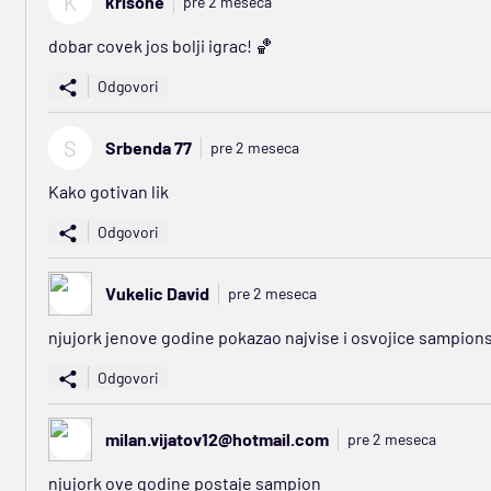
K
krisone
pre 2 meseca
dobar covek jos bolji igrac! 🏀
Odgovori
S
Srbenda 77
pre 2 meseca
Kako gotivan lik
Odgovori
Vukelic David
pre 2 meseca
njujork jenove godine pokazao najvise i osvojice sampions
Odgovori
milan.vijatov12@hotmail.com
pre 2 meseca
njujork ove godine postaje sampion