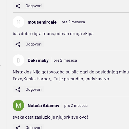
Odgovori
M
mousemircale
pre 2 meseca
bas dobro igra touns,odmah druga ekipa
Odgovori
D
Deki maky
pre 2 meseca
Nista Jos Nije gotovo,obe su bile egal do poslednjeg minu
Foxa,Kesla, Harper...Tu je presudilo...neiskustvo
Odgovori
Nataša Adamov
pre 2 meseca
svaka cast zasluzio je njujork sve ovo!
Odgovori