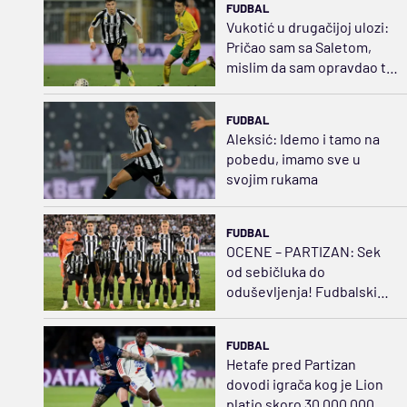
FUDBAL
Vukotić u drugačijoj ulozi:
Pričao sam sa Saletom,
mislim da sam opravdao tu
poziciju
FUDBAL
Aleksić: Idemo i tamo na
pobedu, imamo sve u
svojim rukama
FUDBAL
OCENE – PARTIZAN: Sek
od sebičluka do
oduševljenja! Fudbalski
švrća Kostić
FUDBAL
Hetafe pred Partizan
dovodi igrača kog je Lion
platio skoro 30.000.000