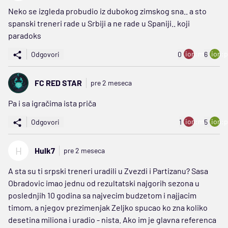
Neko se izgleda probudio iz dubokog zimskog sna.. a sto
spanski treneri rade u Srbiji a ne rade u Spaniji.. koji
paradoks
ion:minus
ion:p
Odgovori
0
6
FC RED STAR
pre 2 meseca
Pa i sa igračima ista priča
ion:minus
ion:p
Odgovori
1
5
H
Hulk7
pre 2 meseca
A sta su ti srpski treneri uradili u Zvezdi i Partizanu? Sasa
Obradovic imao jednu od rezultatski najgorih sezona u
poslednjih 10 godina sa najvecim budzetom i najjacim
timom, a njegov prezimenjak Zeljko spucao ko zna koliko
desetina miliona i uradio - nista. Ako im je glavna referenca