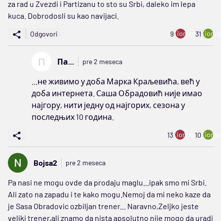
za rad u Zvezdi i Partizanu to sto su Srbi, daleko im lepa
kuca. Dobrodosli su kao navijaci.
ion:minus
ion:p
Odgovori
9
31
П
Па...
pre 2 meseca
...не живимо у доба Марка Краљевића, већ у
доба интернета. Саша Обрадовић није имао
најгору, нити једну од најгорих, сезона у
последњих 10 година.
ion:minus
ion:p
13
10
Bojsa2
pre 2 meseca
Pa nasi ne mogu ovde da prodaju maglu...ipak smo mi Srbi.
Ali zato na zapadu i te kako mogu.Nemoj da mi neko kaze da
je Sasa Obradovic ozbiljan trener... Naravno,Zeljko jeste
veliki trener,ali znamo da nista apsolutno nije mogo da uradi