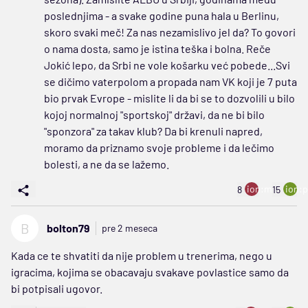
poslednjima - a svake godine puna hala u Berlinu,
skoro svaki meč! Za nas nezamislivo jel da? To govori
o nama dosta, samo je istina teška i bolna. Reče
Jokić lepo, da Srbi ne vole košarku već pobede...Svi
se dičimo vaterpolom a propada nam VK koji je 7 puta
bio prvak Evrope - mislite li da bi se to dozvolili u bilo
kojoj normalnoj "sportskoj" državi, da ne bi bilo
"sponzora" za takav klub? Da bi krenuli napred,
moramo da priznamo svoje probleme i da lečimo
bolesti, a ne da se lažemo.
ion:minus
ion:p
8
15
B
bolton79
pre 2 meseca
Kada ce te shvatiti da nije problem u trenerima, nego u
igracima, kojima se obacavaju svakave povlastice samo da
bi potpisali ugovor.