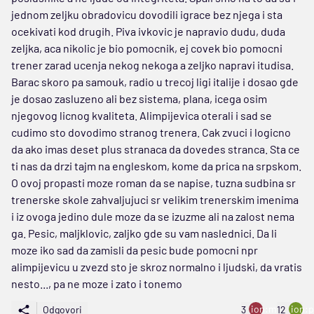
jednom zeljku obradovicu dovodili igrace bez njega i sta
ocekivati kod drugih. Piva ivkovic je napravio dudu, duda
zeljka, aca nikolic je bio pomocnik, ej covek bio pomocni
trener zarad ucenja nekog nekoga a zeljko napravi itudisa.
Barac skoro pa samouk, radio u trecoj ligi italije i dosao gde
je dosao zasluzeno ali bez sistema, plana, icega osim
njegovog licnog kvaliteta. Alimpijevica oterali i sad se
cudimo sto dovodimo stranog trenera. Cak zvuci i logicno
da ako imas deset plus stranaca da dovedes stranca. Sta ce
ti nas da drzi tajm na engleskom, kome da prica na srpskom.
O ovoj propasti moze roman da se napise, tuzna sudbina sr
trenerske skole zahvaljujuci sr velikim trenerskim imenima
i iz ovoga jedino dule moze da se izuzme ali na zalost nema
ga. Pesic, maljklovic, zaljko gde su vam naslednici. Da li
moze iko sad da zamisli da pesic bude pomocni npr
alimpijevicu u zvezd sto je skroz normalno i ljudski, da vratis
nesto..., pa ne moze i zato i tonemo
ion:minus
ion:p
Odgovori
3
12