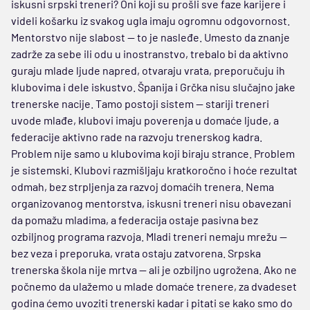
iskusni srpski treneri? Oni koji su prošli sve faze karijere i
videli košarku iz svakog ugla imaju ogromnu odgovornost.
Mentorstvo nije slabost — to je nasleđe. Umesto da znanje
zadrže za sebe ili odu u inostranstvo, trebalo bi da aktivno
guraju mlade ljude napred, otvaraju vrata, preporučuju ih
klubovima i dele iskustvo. Španija i Grčka nisu slučajno jake
trenerske nacije. Tamo postoji sistem — stariji treneri
uvode mlađe, klubovi imaju poverenja u domaće ljude, a
federacije aktivno rade na razvoju trenerskog kadra.
Problem nije samo u klubovima koji biraju strance. Problem
je sistemski. Klubovi razmišljaju kratkoročno i hoće rezultat
odmah, bez strpljenja za razvoj domaćih trenera. Nema
organizovanog mentorstva, iskusni treneri nisu obavezani
da pomažu mladima, a federacija ostaje pasivna bez
ozbiljnog programa razvoja. Mladi treneri nemaju mrežu —
bez veza i preporuka, vrata ostaju zatvorena. Srpska
trenerska škola nije mrtva — ali je ozbiljno ugrožena. Ako ne
počnemo da ulažemo u mlade domaće trenere, za dvadeset
godina ćemo uvoziti trenerski kadar i pitati se kako smo do