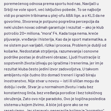
poremećenog odnosa prema sportu kod nas. Navijači u
Srbiji ne vole sport, već isključivo pobede. To se najbolje
vidi po praznim tribinama u plej-ofu ABA lige, a o KLS da ne
govorimo. Stvorena je potpuno pogrešna percepcija da
neki uložen novac odmah garantuje i rezultat — ako je klub
potrošio 20+ miliona, “mora” F4. Kada toga nema, kreće
pljuvanje, vređanje i histerija. Kao da je sport matematika, a
ne sistem pun varijabli, rizika i procesa. Problem je dublji od
košarke. Nedostatak strpljenja, razumevanja i osnovne
podrške postao je društveni obrazac. Ljudi frustracije iz
sopstvenih života izlivaju po igračima i trenerima, jer im je
rezultat kluba često jedini izvor zadovoljstva. U takvom
ambijentu nije čudno što domaći treneri i igrači biraju
inostranstvo. Nije stvar u novcu — isti ili sličan mogu da
dobiju i ovde. Stvar je u normalnom životu i radu bez
konstantnog linča, bez vređanja porodice i bez toksičnog
okruženja. Zato ovo nije paradoks. Ovo je logična posledica
sistema u kojem živimo. A biće još gore ako se ne
resetujemo. Jer stasavaju generacije kojima je "normalno"