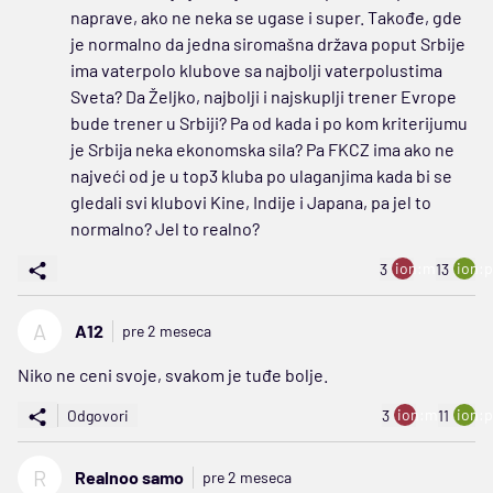
naprave, ako ne neka se ugase i super. Takođe, gde
je normalno da jedna siromašna država poput Srbije
ima vaterpolo klubove sa najbolji vaterpolustima
Sveta? Da Željko, najbolji i najskuplji trener Evrope
bude trener u Srbiji? Pa od kada i po kom kriterijumu
je Srbija neka ekonomska sila? Pa FKCZ ima ako ne
najveći od je u top3 kluba po ulaganjima kada bi se
gledali svi klubovi Kine, Indije i Japana, pa jel to
normalno? Jel to realno?
ion:minus
ion:p
3
13
A
A12
pre 2 meseca
Niko ne ceni svoje, svakom je tuđe bolje.
ion:minus
ion:p
Odgovori
3
11
R
Realnoo samo
pre 2 meseca