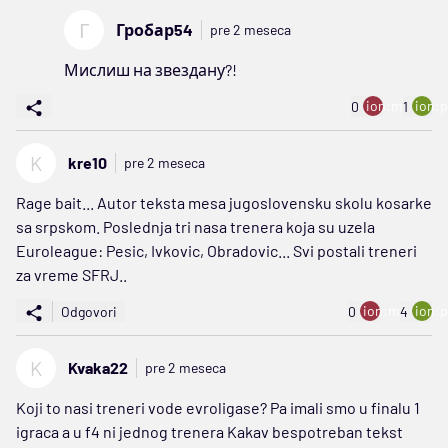
Г
Гробар54
pre 2 meseca
Мислиш на звездану?!
ion:minus
ion:p
0
1
K
kre10
pre 2 meseca
Rage bait... Autor teksta mesa jugoslovensku skolu kosarke
sa srpskom. Poslednja tri nasa trenera koja su uzela
Euroleague: Pesic, Ivkovic, Obradovic... Svi postali treneri
za vreme SFRJ..
ion:minus
ion:p
Odgovori
0
4
K
Kvaka22
pre 2 meseca
Koji to nasi treneri vode evroligase? Pa imali smo u finalu 1
igraca a u f4 ni jednog trenera Kakav bespotreban tekst