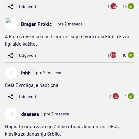
ion:minus
ion:p
Odgovori
1
19
Dragan Prokic
pre 2 meseca
A ko to zove više naš trenere i koji to vodi neki klub u Evro
ligi ajde kažite.
ion:minus
ion:p
Odgovori
1
10
I
Ihhh
pre 2 meseca
Cela Evroliga je haoticna.
ion:minus
ion:p
Odgovori
3
1
D
daaaaaa
pre 2 meseca
Napisite onda zasto je Zeljko otisao, licemeran tekst,
klasika za danasnju Srbiju.