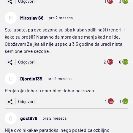
ion:minus
ion:p
Odgovori
1
3
M
Miroslav 68
pre 2 meseca
Sta lupate, pa ove sezone su oba kluba vodili naši treneri, i
kako su prošli? Naravno da mora da se menja kad ne ide.
Obožavam Zeljka ali nije uspeo u 3,5 godine da uradi nista
sem one prve sezone.
ion:minus
ion:p
Odgovori
2
6
D
Djordje135
pre 2 meseca
Penjaroja dobar trener bice dobar parzozan
ion:minus
ion:p
Odgovori
1
1
G
gost978
pre 2 meseca
Nije ovo nikakav paradoks, nego posledica ozbiljno