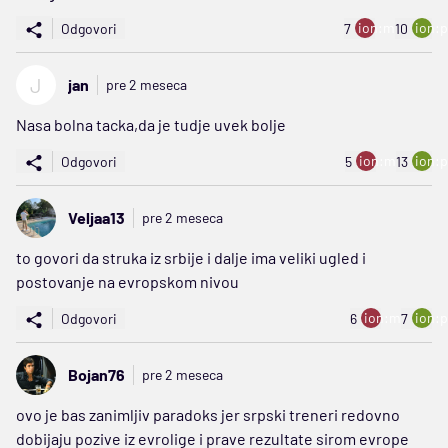
ion:minus
ion:p
Odgovori
7
10
J
jan
pre 2 meseca
Nasa bolna tacka,da je tudje uvek bolje
ion:minus
ion:p
Odgovori
5
13
Veljaa13
pre 2 meseca
to govori da struka iz srbije i dalje ima veliki ugled i
postovanje na evropskom nivou
ion:minus
ion:p
Odgovori
6
7
Bojan76
pre 2 meseca
ovo je bas zanimljiv paradoks jer srpski treneri redovno
dobijaju pozive iz evrolige i prave rezultate sirom evrope