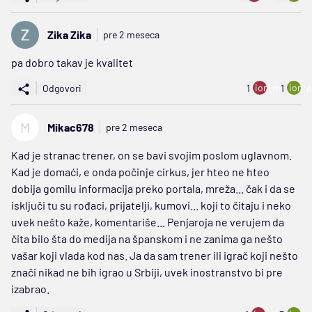
Zika Zika
pre 2 meseca
pa dobro takav je kvalitet
ion:minus
ion:p
Odgovori
1
1
M
Mikac678
pre 2 meseca
Kad je stranac trener, on se bavi svojim poslom uglavnom.
Kad je domaći, e onda počinje cirkus, jer hteo ne hteo
dobija gomilu informacija preko portala, mreža... čak i da se
isključi tu su rođaci, prijatelji, kumovi... koji to čitaju i neko
uvek nešto kaže, komentariše... Penjaroja ne verujem da
čita bilo šta do medija na španskom i ne zanima ga nešto
vašar koji vlada kod nas. Ja da sam trener ili igrač koji nešto
znači nikad ne bih igrao u Srbiji, uvek inostranstvo bi pre
izabrao.