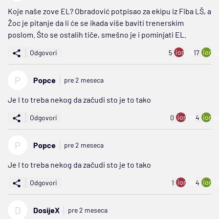
Koje naše zove EL? Obradović potpisao za ekipu iz Fiba LŠ, a
Žoc je pitanje da li će se ikada više baviti trenerskim
poslom. Što se ostalih tiče, smešno je i pominjati EL.
ion:minus
ion:p
Odgovori
5
17
P
Popce
pre 2 meseca
Je l to treba nekog da začudi sto je to tako
ion:minus
ion:p
Odgovori
0
4
P
Popce
pre 2 meseca
Je l to treba nekog da začudi sto je to tako
ion:minus
ion:p
Odgovori
1
4
D
DosijeX
pre 2 meseca