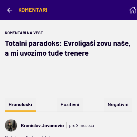
KOMENTARI
KOMENTARI NA VEST
Totalni paradoks: Evroligaši zovu naše,
a mi uvozimo tuđe trenere
Hronološki
Pozitivni
Negativni
Branislav Jovanovic
pre 2 meseca