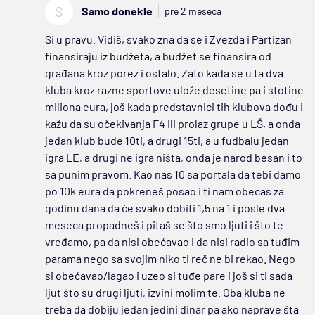
S
Samo donekle
pre 2 meseca
Si u pravu. Vidiš, svako zna da se i Zvezda i Partizan
finansiraju iz budžeta, a budžet se finansira od
građana kroz porez i ostalo. Zato kada se u ta dva
kluba kroz razne sportove ulože desetine pa i stotine
miliona eura, još kada predstavnici tih klubova dođu i
kažu da su očekivanja F4 ili prolaz grupe u LŠ, a onda
jedan klub bude 10ti, a drugi 15ti, a u fudbalu jedan
igra LE, a drugi ne igra ništa, onda je narod besan i to
sa punim pravom. Kao nas 10 sa portala da tebi damo
po 10k eura da pokreneš posao i ti nam obecas za
godinu dana da će svako dobiti 1,5 na 1 i posle dva
meseca propadneš i pitaš se što smo ljuti i što te
vređamo, pa da nisi obećavao i da nisi radio sa tuđim
parama nego sa svojim niko ti reč ne bi rekao. Nego
si obećavao/lagao i uzeo si tuđe pare i još si ti sada
ljut što su drugi ljuti, izvini molim te. Oba kluba ne
treba da dobiju jedan jedini dinar pa ako naprave šta