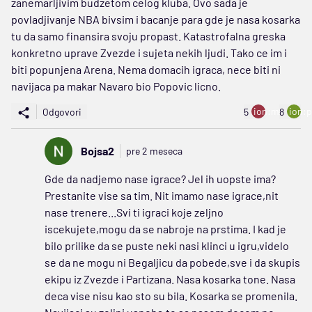
zanemarljivim budzetom celog kluba. Ovo sada je
povladjivanje NBA bivsim i bacanje para gde je nasa kosarka
tu da samo finansira svoju propast. Katastrofalna greska
konkretno uprave Zvezde i sujeta nekih ljudi. Tako ce im i
biti popunjena Arena. Nema domacih igraca, nece biti ni
navijaca pa makar Navaro bio Popovic licno.
ion:minus
ion:p
Odgovori
5
8
Bojsa2
pre 2 meseca
Gde da nadjemo nase igrace? Jel ih uopste ima?
Prestanite vise sa tim. Nit imamo nase igrace,nit
nase trenere...Svi ti igraci koje zeljno
iscekujete,mogu da se nabroje na prstima. I kad je
bilo prilike da se puste neki nasi klinci u igru,videlo
se da ne mogu ni Begaljicu da pobede,sve i da skupis
ekipu iz Zvezde i Partizana. Nasa kosarka tone. Nasa
deca vise nisu kao sto su bila. Kosarka se promenila.