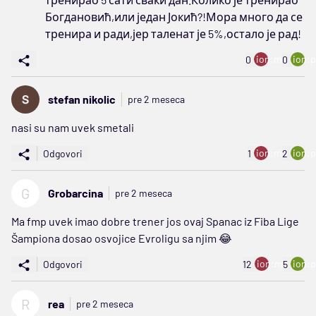
Богдановић,или један Јокић?!Мора много да се
тренира и ради,јер таленат је 5%,остало је рад!
ion:minus
ion:p
0
0
stefan nikolic
pre 2 meseca
nasi su nam uvek smetali
ion:minus
ion:p
Odgovori
1
2
G
Grobarcina
pre 2 meseca
Ma fmp uvek imao dobre trener jos ovaj Spanac iz Fiba Lige
Šampiona dosao osvojice Evroligu sa njim 😂
ion:minus
ion:p
Odgovori
12
5
R
rea
pre 2 meseca