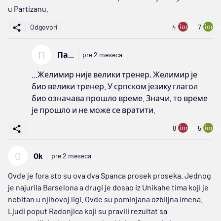
u Partizanu.
ion:minus
ion:p
Odgovori
4
7
П
Па...
pre 2 meseca
...Желимир није велики тренер, Желимир је
био велики тренер. У српском језику глагол
био означава прошло време. Значи, то време
је прошло и не може се вратити.
ion:minus
ion:p
8
5
O
Ok
pre 2 meseca
Ovde je fora sto su ova dva Spanca prosek proseka. Jednog
je najurila Barselona a drugi je dosao iz Unikahe tima koji je
nebitan u njihovoj ligi. Ovde su pominjana ozbiljna imena.
Ljudi poput Radonjica koji su pravili rezultat sa