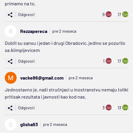
primamo na to.
ion:minus
ion:p
Odgovori
9
17
R
Rezzapereca
pre 2 meseca
Dobili su sansu i jedan i drugi Obradovic, jedino se pozurilo
sa Alimpijevicem
ion:minus
ion:p
Odgovori
1
17
vacke86@gmail.com
pre 2 meseca
Jednostavno je, naši stručnjaci u inostranstvu nemaju toliki
pritisak rezultata i javnosti kao kod nas.
ion:minus
ion:p
Odgovori
3
13
G
glisha93
pre 2 meseca