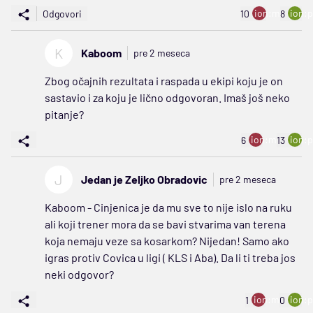
ion:minus
ion:p
Odgovori
10
8
K
Kaboom
pre 2 meseca
Zbog očajnih rezultata i raspada u ekipi koju je on
sastavio i za koju je lično odgovoran. Imaš još neko
pitanje?
ion:minus
ion:p
6
13
J
Jedan je Zeljko Obradovic
pre 2 meseca
Kaboom - Cinjenica je da mu sve to nije islo na ruku
ali koji trener mora da se bavi stvarima van terena
koja nemaju veze sa kosarkom? Nijedan! Samo ako
igras protiv Covica u ligi ( KLS i Aba). Da li ti treba jos
neki odgovor?
ion:minus
ion:p
1
0