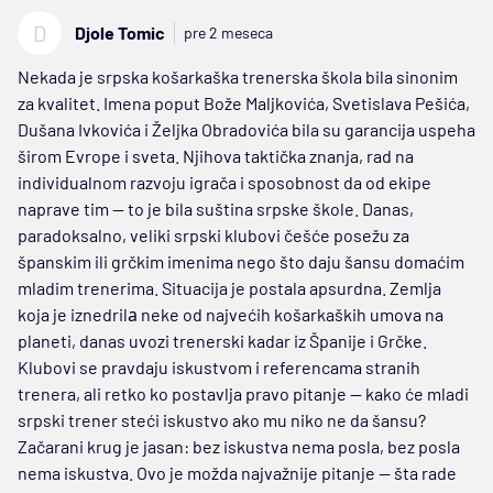
D
Djole Tomic
pre 2 meseca
Nekada je srpska košarkaška trenerska škola bila sinonim
za kvalitet. Imena poput Bože Maljkovića, Svetislava Pešića,
Dušana Ivkovića i Željka Obradovića bila su garancija uspeha
širom Evrope i sveta. Njihova taktička znanja, rad na
individualnom razvoju igrača i sposobnost da od ekipe
naprave tim — to je bila suština srpske škole. Danas,
paradoksalno, veliki srpski klubovi češće posežu za
španskim ili grčkim imenima nego što daju šansu domaćim
mladim trenerima. Situacija je postala apsurdna. Zemlja
koja je iznedrilа neke od najvećih košarkaških umova na
planeti, danas uvozi trenerski kadar iz Španije i Grčke.
Klubovi se pravdaju iskustvom i referencama stranih
trenera, ali retko ko postavlja pravo pitanje — kako će mladi
srpski trener steći iskustvo ako mu niko ne da šansu?
Začarani krug je jasan: bez iskustva nema posla, bez posla
nema iskustva. Ovo je možda najvažnije pitanje — šta rade