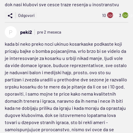
dok nasi klubovi sve cesce traze resenja u inostranstvu
ion:minus
ion:p
Odgovori
10
3
P
peki2
pre 2 meseca
kada bi neko preko noci ukinuo kosarkaske podkaste koji
pricaju bajke o bomba pojacanjima, vrlo brzo bi se videlo da
je interesovanje za kosarku u srbiji nikad manje. ljudi vole
da vide domace igrace, buduce reprezentativce. sve ostalo
je naduvani balon i medijski hajp. prosto, ovo sto su
partizan i zvezda uradili u prethodne dve sezone je razvalilo
srpsku kosarku do te mere da je pitanje da li ce se i 10 god.
oporaviti. i samo mojne te price kako nema kvalitetnih
domacih trenera i igraca. naravno da ih nema i nece ih biti
kada ne dobijaju priliku da igraju i kada moraju da oprastaju
dugove klubovima, dok se istovremeno lopatama lova
tovari u dzepove stranih igraca. sto bi rekli ameri -
samoispunjujuce prorocanstvo. nismo svi ovce da se