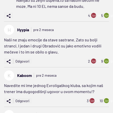
Navijaci su zeljni uspeha,to sa nasom decom ne
moze. Ma ni 10 EL nema sanse da budu.
ion:minus
ion:p
4
5
H
Hyypia
pre 2 meseca
Naši ne znaju emocije da stave sastrane. Zato su bolji
stranci. I jedan i drugi Obradović su jako emotivno vodili
mečeve i to im se obilo o glavu.
ion:minus
ion:p
Odgovori
2
9
K
Kaboom
pre 2 meseca
Navedite mi ime jednog Evroligaškog kluba, sa kojim naš
trener ima dugogodišnji ugovor u ovom momentu!?
ion:minus
ion:p
Odgovori
3
10