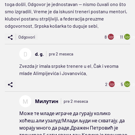
toga došli. Odgovor je jednostavan — nismo čuvali ono što
smo izgradili. Vreme je da iskusni treneri postanu mentori,
klubovi postanu strpljiviji, a federacija preuzme
odgovornost. Srpska košarka to duguje sebi.
ion:minus
ion:p
Odgovori
8
11
D
d. g.
pre 2 meseca
Zvezda jr imala srpske trenere u el. Čak i veoma
mlade Alimpijevića i Jovanovića.
ion:minus
ion:p
2
5
М
Милутин
pre 2 meseca
Може те младе играче да гурају колико
хоћеш,али узалуд!Млади људи не схватају, да
морају много да раде.Дражен Петровић је
тренирао 5 сати сваки дан.Колико је тренирао