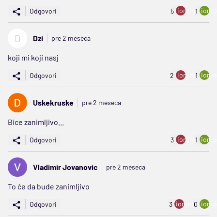
ion:minus
ion:p
Odgovori
5
1
D
Dzi
pre 2 meseca
koji mi koji nasj
ion:minus
ion:p
Odgovori
2
1
Uskekruske
pre 2 meseca
Bice zanimljivo...
ion:minus
ion:p
Odgovori
3
1
Vladimir Jovanovic
pre 2 meseca
To će da bude zanimljivo
ion:minus
ion:p
Odgovori
3
0