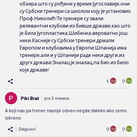
обзира што су рођени у време Југославије,они
су Србски тренери са школом коју је установио
Проф.Николић!Те тренере су звали
релевантни клубови из бивше државе,као што
је била Југопластика,Шибенка,вероватно још
неки.Касније су Србски тренери дрмали
Европом и клубовима у Европи.Шпанија има
тренере,али и у Шпанији раде неки други,из
другх држава!Зналац је зналац,па био из било
које државе!
ion:minus
ion:p
4
0
Piki Brat
pre 2 meseca
A koji nas pa trener nasnje odveo negde daleko ako cemo
iskreno
ion:minus
ion:p
Odgovori
0
0