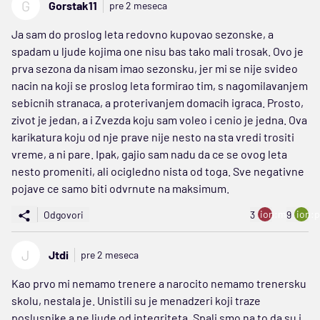
G
Gorstak11
pre 2 meseca
Ja sam do proslog leta redovno kupovao sezonske, a
spadam u ljude kojima one nisu bas tako mali trosak. Ovo je
prva sezona da nisam imao sezonsku, jer mi se nije svideo
nacin na koji se proslog leta formirao tim, s nagomilavanjem
sebicnih stranaca, a proterivanjem domacih igraca. Prosto,
zivot je jedan, a i Zvezda koju sam voleo i cenio je jedna. Ova
karikatura koju od nje prave nije nesto na sta vredi trositi
vreme, a ni pare. Ipak, gajio sam nadu da ce se ovog leta
nesto promeniti, ali ocigledno nista od toga. Sve negativne
pojave ce samo biti odvrnute na maksimum.
ion:minus
ion:p
Odgovori
3
9
J
Jtdi
pre 2 meseca
Kao prvo mi nemamo trenere a narocito nemamo trenersku
skolu, nestala je. Unistili su je menadzeri koji traze
poslusnike a ne ljude od integriteta. Spali smo na to da su i