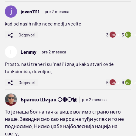
jovan1111
pre 2 meseca
kad od nasih niko nece medju vecite
ion:minus
ion:p
Odgovori
3
3
L
Lemmy
pre 2 meseca
Prosto, naši treneri su "naši" i znaju kako stvari ovde
funkcionišu, dovoljno.
ion:minus
ion:p
Odgovori
6
9
Бранко Шијак ⚪️🔴⚪️🐔
pre 2 meseca
То је наша болна тачка више волимо страно него
наше. Завидни смо као народ на туђи успех и то не
подносимо. Нисмо џабе најболеснија нација на
свету.