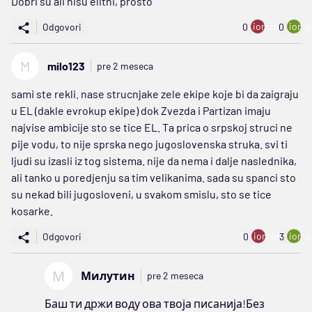
Dobri su ali nisu elitni, prosto
ion:minus
ion:p
Odgovori
0
0
M
milo123
pre 2 meseca
sami ste rekli. nase strucnjake zele ekipe koje bi da zaigraju
u EL (dakle evrokup ekipe) dok Zvezda i Partizan imaju
najvise ambicije sto se tice EL. Ta prica o srpskoj struci ne
pije vodu, to nije sprska nego jugoslovenska struka. svi ti
ljudi su izasli iz tog sistema. nije da nema i dalje naslednika,
ali tanko u poredjenju sa tim velikanima. sada su spanci sto
su nekad bili jugosloveni, u svakom smislu, sto se tice
kosarke.
ion:minus
ion:p
Odgovori
0
3
М
Милутин
pre 2 meseca
Баш ти држи воду ова твоја писанија!Без