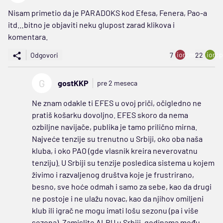
Nisam primetio da je PARADOKS kod Efesa, Fenera, Pao-a
itd…bitno je objaviti neku glupost zarad klikova i
komentara.
ion:minus
ion:p
Odgovori
7
22
G
gostKKP
pre 2 meseca
Ne znam odakle ti EFES u ovoj priči, očigledno ne
pratiš košarku dovoljno. EFES skoro da nema
ozbiljne navijače, publika je tamo prilično mirna.
Najveće tenzije su trenutno u Srbiji, oko oba naša
kluba, i oko PAO (gde vlasnik kreira neverovatnu
tenziju). U Srbiji su tenzije posledica sistema u kojem
živimo i razvaljenog društva koje je frustrirano,
besno, sve hoće odmah i samo za sebe, kao da drugi
ne postoje i ne ulažu novac, kao da njihov omiljeni
klub ili igrač ne mogu imati lošu sezonu (pa i više
sezona). Zamislite ALBU u Srbiji, godinama među