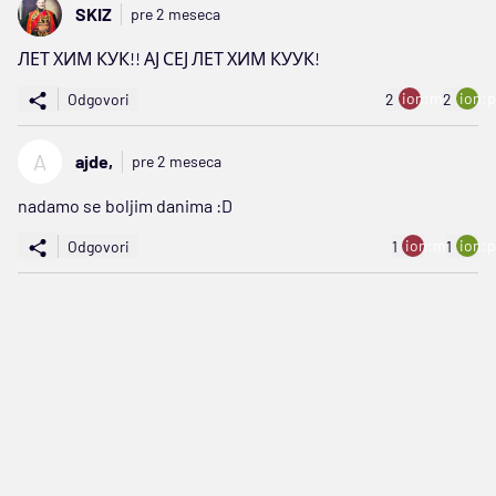
SKIZ
pre 2 meseca
ЛЕТ ХИМ КУК!! АЈ СЕЈ ЛЕТ ХИМ КУУК!
ion:minus
ion:p
Odgovori
2
2
A
ajde,
pre 2 meseca
nadamo se boljim danima :D
ion:minus
ion:p
Odgovori
1
1