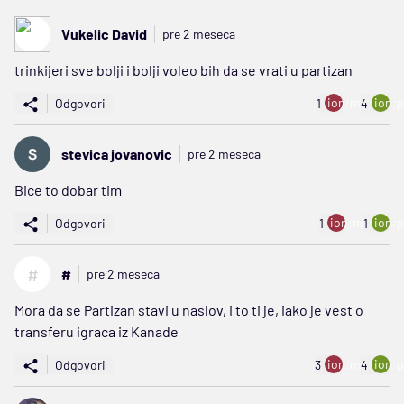
Vukelic David
pre 2 meseca
trinkijeri sve bolji i bolji voleo bih da se vrati u partizan
ion:minus
ion:p
Odgovori
1
4
stevica jovanovic
pre 2 meseca
Bice to dobar tim
ion:minus
ion:p
Odgovori
1
1
#
#
pre 2 meseca
Mora da se Partizan stavi u naslov, i to ti je, iako je vest o
transferu igraca iz Kanade
ion:minus
ion:p
Odgovori
3
4