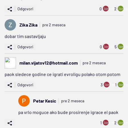
ion:minus
ion:p
Odgovori
0
2
Zika Zika
pre 2 meseca
dobar tim sastavljaju
ion:minus
ion:p
Odgovori
0
5
milan.vijatov12@hotmail.com
pre 2 meseca
paok sledece godine ce igrati evroligu polako otom potom
ion:minus
ion:p
Odgovori
3
1
Petar Kesic
pre 2 meseca
pa vrlo moguce ako bude prosirenje igrace el paok
ion:minus
ion:p
1
2