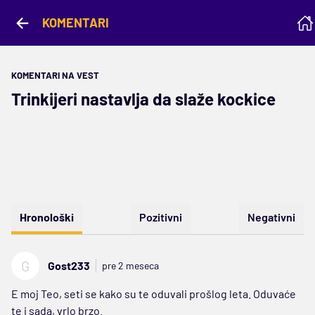
KOMENTARI
KOMENTARI NA VEST
Trinkijeri nastavlja da slaže kockice
Hronološki
Pozitivni
Negativni
G
Gost233
pre 2 meseca
E moj Teo, seti se kako su te oduvali prošlog leta. Oduvaće
te i sada, vrlo brzo.