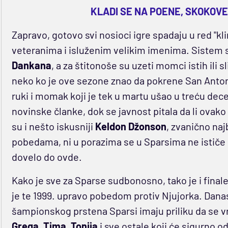
KLADI SE NA POENE, SKOKOVE
Zapravo, gotovo svi nosioci igre spadaju u red "kl
veteranima i isluženim velikim imenima. Sistem 
Dankana
, a za štitonoše su uzeti momci istih ili s
neko ko je ove sezone znao da pokrene San Anto
ruki i momak koji je tek u martu ušao u treću dece
novinske članke, dok se javnost pitala da li ovako 
su i nešto iskusniji
Keldon Džonson
, zvanično najb
pobedama, ni u porazima se u Sparsima ne ističe in
dovelo do ovde.
Kako je sve za Sparse sudbonosno, tako je i finale
je te 1999. upravo pobedom protiv Njujorka. Danas
šampionskog prstena Sparsi imaju priliku da se vr
Grega
,
Tima
,
Tonija
i sve ostale koji će sigurno o