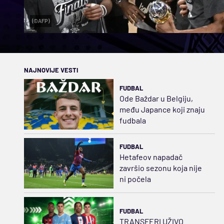
(©AFP)
NAJNOVIJE VESTI
FUDBAL
Ode Baždar u Belgiju,
među Japance koji znaju
fudbala
FUDBAL
Hetafeov napadač
završio sezonu koja nije
ni počela
FUDBAL
TRANSFERI UŽIVO