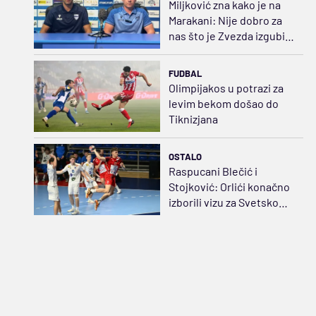
Miljković zna kako je na
Marakani: Nije dobro za
nas što je Zvezda izgubila
u Evropi
FUDBAL
Olimpijakos u potrazi za
levim bekom došao do
Tiknizjana
OSTALO
Raspucani Blečić i
Stojković: Orlići konačno
izborili vizu za Svetsko
prvenstvo