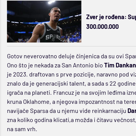
Zver je rođena: Su
300.000.000
Gotov neverovatno deluje činjenica da su ovi Spar
Ono što je nekada za San Antonio bio
Tim Danka
je 2023. draftovan s prve pozicije, naravno pod 
znalo da je generacijski talent, a sada s 22 godin
igrača na planeti. Francuz je na svojim leđima izn
kruna Oklahome, a njegova impozantnost na terenu
navijače Sparsa da u njemu vide reinkarnaciju
Da
zna koliko godina klicati,a možda i čitavu večno
na sam vrh.