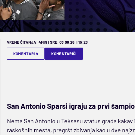
VREME ČITANJA: 4MIN | SRE. 03.06.26. | 15:23
KOMENTARI 4
KOMENTARIŠI
San Antonio Sparsi igraju za prvi šampio
Nema San Antonio u Teksasu status grada kakav im
raskošnih mesta, pregršt zbivanja kao u dve najz