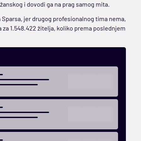
božanskog i dovodi ga na prag samog mita.
za Sparsa, jer drugog profesionalnog tima nema,
a za 1.548.422 žitelja, koliko prema poslednjem