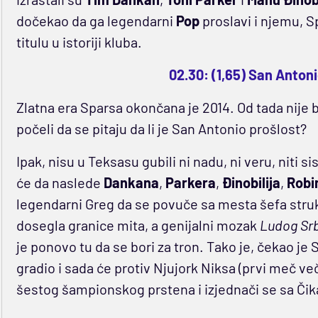
dočekao da ga legendarni
Pop
proslavi i njemu, 
titulu u istoriji kluba.
02.30: (1,65) San Antonio
Zlatna era Sparsa okončana je 2014. Od tada nije bilo
počeli da se pitaju da li je San Antonio prošlost?
Ipak, nisu u Teksasu gubili ni nadu, ni veru, niti s
će da naslede
Dankana
,
Parkera
,
Đinobilija
,
Robi
legendarni Greg da se povuče sa mesta šefa struk
dosegla granice mita, a genijalni mozak
Ludog Sr
je ponovo tu da se bori za tron. Tako je, čekao je 
gradio i sada će protiv Njujork Niksa (prvi meč več
šestog šampionskog prstena i izjednači se sa Čika