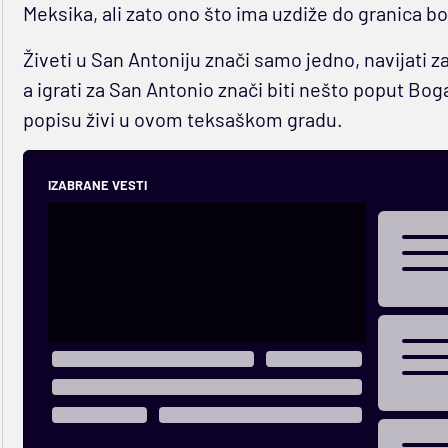
Meksika, ali zato ono što ima uzdiže do granica 
Živeti u San Antoniju znači samo jedno, navijati 
a igrati za San Antonio znači biti nešto poput Bog
popisu živi u ovom teksaškom gradu.
IZABRANE VESTI