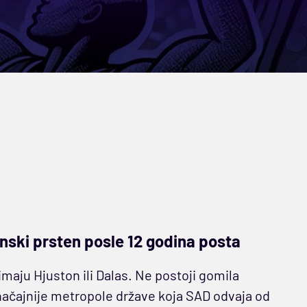
nski prsten posle 12 godina posta
aju Hjuston ili Dalas. Ne postoji gomila
načajnije metropole države koja SAD odvaja od