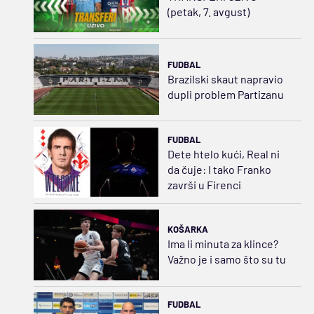
(petak, 7. avgust)
FUDBAL
Brazilski skaut napravio
dupli problem Partizanu
FUDBAL
Dete htelo kući, Real ni
da čuje: I tako Franko
završi u Firenci
KOŠARKA
Ima li minuta za klince?
Važno je i samo što su tu
FUDBAL