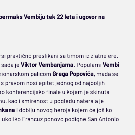
permaks Vembiju tek 22 leta i ugovor na
si praktično preslikani sa timom iz zlatne ere.
n
sada je
Viktor Vembanjama
. Popularni
Vembi
vizionarskom palicom
Grega Popoviča
, mada se
e s pravom nosi epitet jednog od najboljih
eo konferencijsko finale u kojem je skinuta
, kao i smirenost u pogledu naterala je
nkana
i dobiju novog heroja kojem će još ko
st, ukoliko Francuz ponovo podigne San Antonio