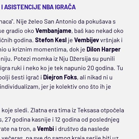
 I ASISTENCIJE NBA IGRAČA
inaca". Nije želeo San Antonio da pokušava s
se gradio oko
Vembanjame
, baš kao nekad oko
ličnih godina.
Stefon Kesl
je
Vembijev
vršnjak i
nio u kriznim momentima, dok je
Dilon Harper
niju. Potezi momka iz Nju Džersija su punili
igra ruki i neko ko je tek napunio 20 godina. Tu
olji šesti igrač i
Diejron Foks
, ali nikad ni u
dividualizam, jer je kolektiv ono što ih je
 koje sledi. Zlatna era tima iz Teksasa otpočela
, 27 godina kasnije i 12 godina od poslednjeg
ate na tron, a
Vembi
i društvo da naslede
d večeras, pa sve do samog kraja serije biti uz