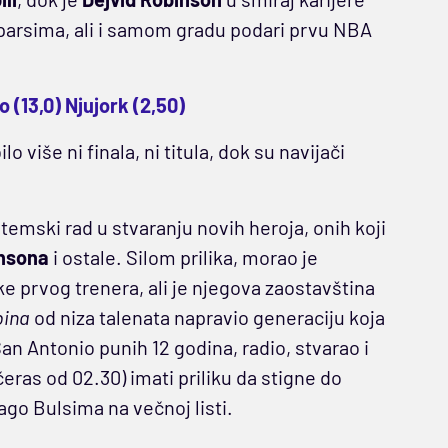
Sparsima, ali i samom gradu podari prvu NBA
 (13,0) Njujork (2,50)
 više ni finala, ni titula, dok su navijači
istemski rad u stvaranju novih heroja, onih koji
nsona
i ostale. Silom prilika, morao je
e prvog trenera, ali je njegova zaostavština
bina
od niza talenata napravio generaciju koja
San Antonio punih 12 godina, radio, stvarao i
eras od 02.30) imati priliku da stigne do
go Bulsima na večnoj listi.