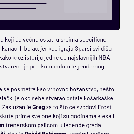
e koji će večno ostati u srcima specifične
ikanac ili belac, jer kad igraju Sparsi svi dišu
 kako kroz istoriju jedne od najslavnijih NBA
a ostvareno je pod komandom legendarnog
da se posmatra kao vrhovno božanstvo, nešto
lački je oko sebe stvarao ostale košarkaške
 Zaslužan je
Greg
za to što će svodovi Frost
skute prime sve one koji su godinama klesali
om
trenerskom palicom u legende grada
li
, dok je
Dejvid Robinson
u smiraj karijere