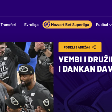
Transferi
Evroliga
Mozzart Bet Superliga
Fudbal
PODELI SADRŽAJ
VEMBI I DRUŽ
I DANKAN DA