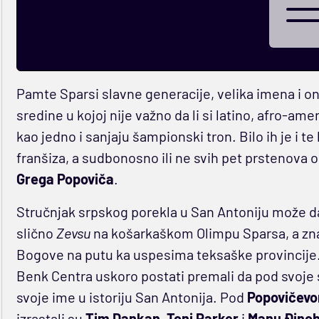
Pamte Sparsi slavne generacije, velika imena i on
sredine u kojoj nije važno da li si latino, afro-amer
kao jedno i sanjaju šampionski tron. Bilo ih je i te
franšiza, a sudbonosno ili ne svih pet prstenov
Grega Popoviča
.
Stručnjak srpskog porekla u San Antoniju može 
slično
Zevsu
na košarkaškom Olimpu Sparsa, a zna
Bogove na putu ka uspesima teksaške provincije.
Benk Centra uskoro postati premali da pod svoje 
svoje ime u istoriju San Antonija. Pod
Popovičev
izrastali su
Tim Dankan
,
Toni Parker
i
Manu Đinobi