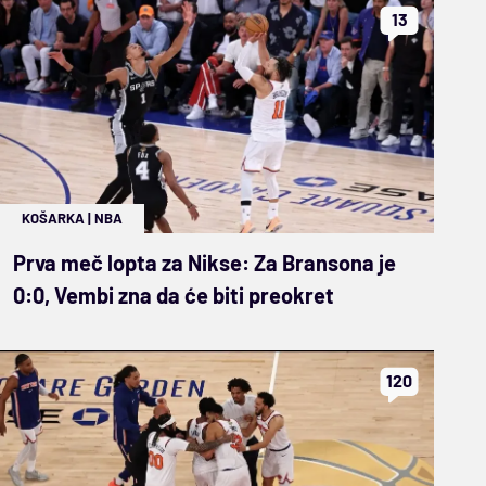
13
KOŠARKA
|
NBA
Prva meč lopta za Nikse: Za Bransona je
0:0, Vembi zna da će biti preokret
120