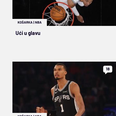
KOŠARKA
|
NBA
Ući u glavu
18