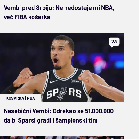
Vembi pred Srbiju: Ne nedostaje mi NBA,
već FIBA košarka
23
KOŠARKA
|
NBA
Nesebični Vembi: Odrekao se 51.000.000
da bi Sparsi gradili šampionski tim