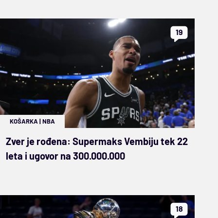
19
KOŠARKA
|
NBA
Zver je rođena: Supermaks Vembiju tek 22
leta i ugovor na 300.000.000
18