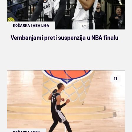
KOŠARKA
|
ABA LIGA
Vembanjami preti suspenzija u NBA finalu
11