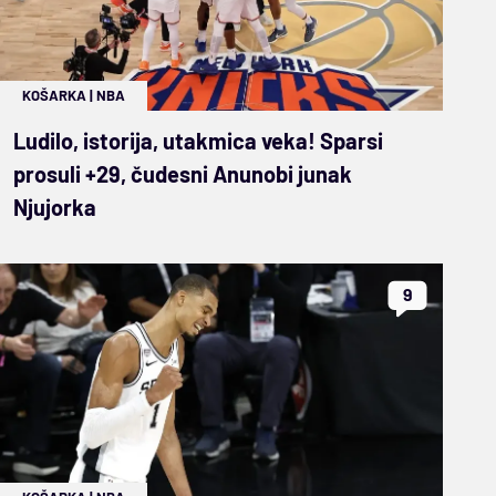
KOŠARKA
|
NBA
Ludilo, istorija, utakmica veka! Sparsi
prosuli +29, čudesni Anunobi junak
Njujorka
9