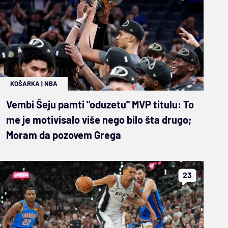
KOŠARKA
|
NBA
Vembi Šeju pamti "oduzetu" MVP titulu: To
me je motivisalo više nego bilo šta drugo;
Moram da pozovem Grega
23