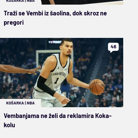
KOŠARKA
|
NBA
Traži se Vembi iz šaolina, dok skroz ne
pregori
46
KOŠARKA
|
NBA
Vembanjama ne želi da reklamira Koka-
kolu