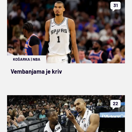
31
KOŠARKA
|
NBA
Vembanjama je kriv
22