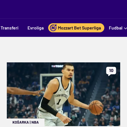
Transferi
Evroliga
Mozzart Bet Superliga
Fudbal
10
KOŠARKA
|
NBA