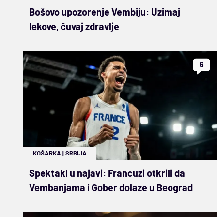
Bošovo upozorenje Vembiju: Uzimaj
lekove, čuvaj zdravlje
6
KOŠARKA
|
SRBIJA
Spektakl u najavi: Francuzi otkrili da
Vembanjama i Gober dolaze u Beograd