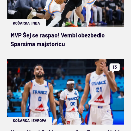
KOŠARKA
|
NBA
MVP Šej se raspao! Vembi obezbedio
Sparsima majstoricu
13
KOŠARKA
|
EVROPA