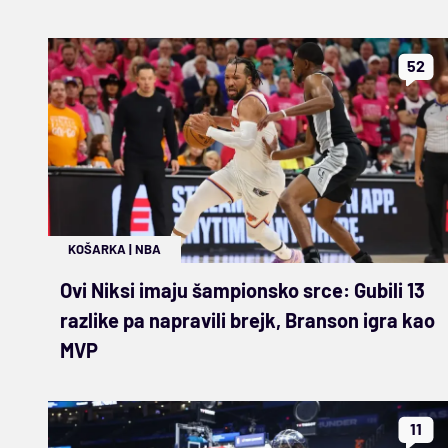
52
KOŠARKA
|
NBA
Ovi Niksi imaju šampionsko srce: Gubili 13
razlike pa napravili brejk, Branson igra kao
MVP
11