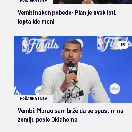
KOŠARKA
|
NBA
Vembi nakon pobede: Plan je uvek isti,
lopta ide meni
15
KOŠARKA
|
NBA
Vembi: Morao sam brže da se spustim na
zemlju posle Oklahome