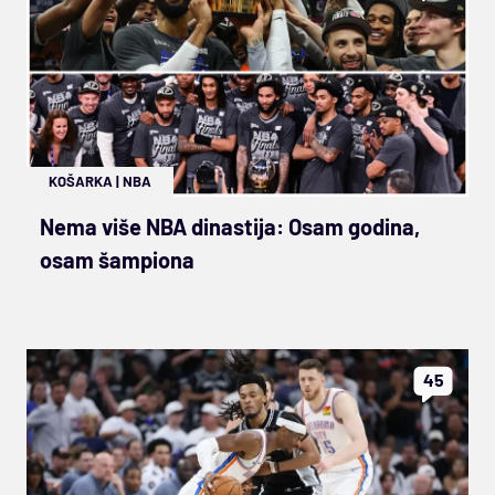
KOŠARKA
|
NBA
Nema više NBA dinastija: Osam godina,
osam šampiona
45