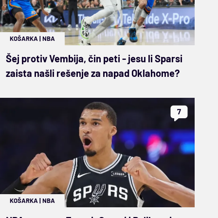
KOŠARKA
|
NBA
Šej protiv Vembija, čin peti - jesu li Sparsi
zaista našli rešenje za napad Oklahome?
7
KOŠARKA
|
NBA