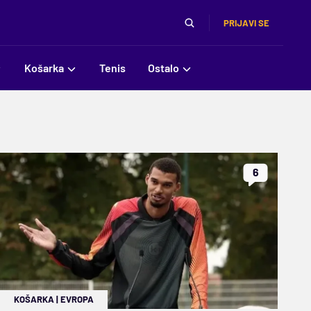
PRIJAVI SE
Košarka
Tenis
Ostalo
6
KOŠARKA
|
EVROPA