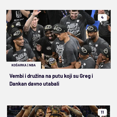
4
KOŠARKA
|
NBA
Vembi i družina na putu koji su Greg i
Dankan davno utabali
11