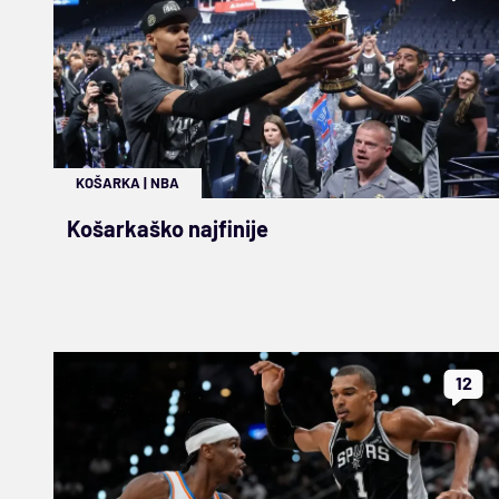
KOŠARKA
|
NBA
Košarkaško najfinije
12