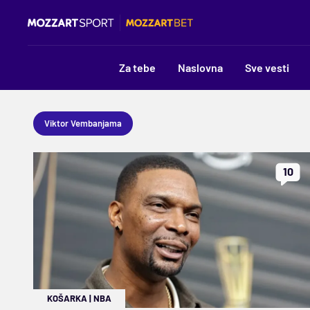
Za tebe
Naslovna
Sve vesti
Viktor Vembanjama
10
KOŠARKA
|
NBA