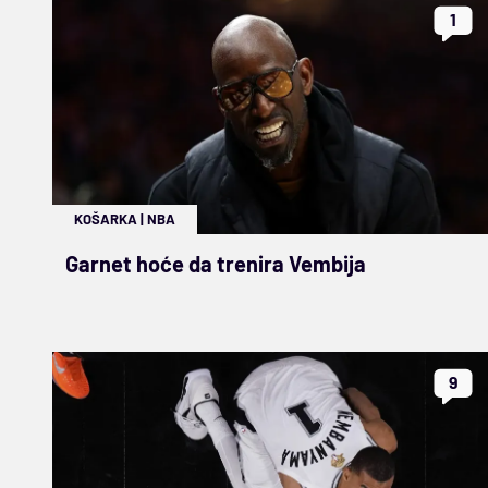
1
KOŠARKA
|
NBA
Garnet hoće da trenira Vembija
9