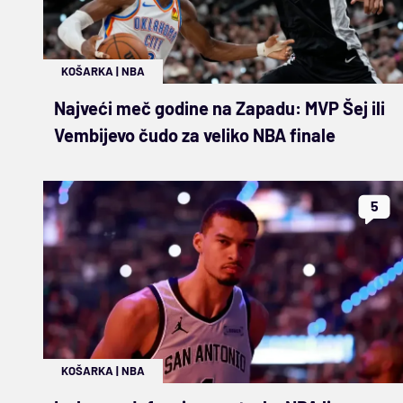
KOŠARKA
|
NBA
Najveći meč godine na Zapadu: MVP Šej ili
Vembijevo čudo za veliko NBA finale
5
KOŠARKA
|
NBA