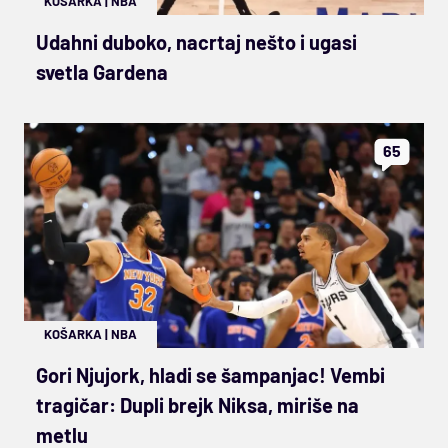
KOŠARKA
|
NBA
Udahni duboko, nacrtaj nešto i ugasi
svetla Gardena
65
KOŠARKA
|
NBA
Gori Njujork, hladi se šampanjac! Vembi
tragičar: Dupli brejk Niksa, miriše na
metlu