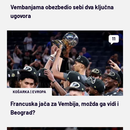
Vembanjama obezbedio sebi dva ključna
ugovora
11
KOŠARKA
|
EVROPA
Francuska jača za Vembija, možda ga vidi i
Beograd?