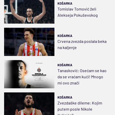
KOŠARKA
Tomislav Tomović želi
Alekseja Pokuševskog
KOŠARKA
Crvena zvezda poslala beka
na kaljenje
KOŠARKA
Tanasković: Osećam se kao
da se vraćam kući! Mnogo
mi ovo znači
KOŠARKA
Zvezdaške dileme: Kojim
putem posle Nikole