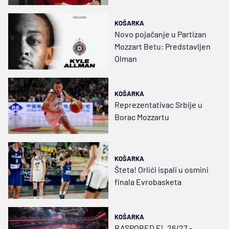
KOŠARKA
Novo pojačanje u Partizan
Mozzart Betu: Predstavljen
Olman
KOŠARKA
Reprezentativac Srbije u
Borac Mozzartu
KOŠARKA
Šteta! Orlići ispali u osmini
finala Evrobasketa
KOŠARKA
RASPORED EL 26/27 -