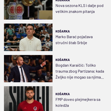
KOŠARKA
Nova sezona KLS i dalje pod
velikim znakom pitanja
KOŠARKA
Marko Barać pojačava
stručni štab Srbije
KOŠARKA
Bogdan Karaičić: Toliko
trauma zbog Partizana; kada
Željko nije mogao sa njima...
KOŠARKA
FMP doveo plejmejkera sa
koledža