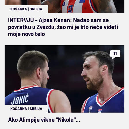
KOŠARKA
|
SRBIJA
INTERVJU - Ajzea Kenan: Nadao sam se
povratku u Zvezdu, žao mi je što neće videti
moje novo telo
11
KOŠARKA
|
SRBIJA
Ako Alimpije vikne "Nikola"...