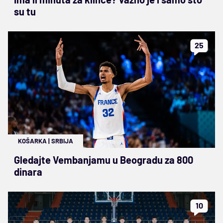
su tu
25
KOŠARKA
|
SRBIJA
Gledajte Vembanjamu u Beogradu za 800
dinara
10