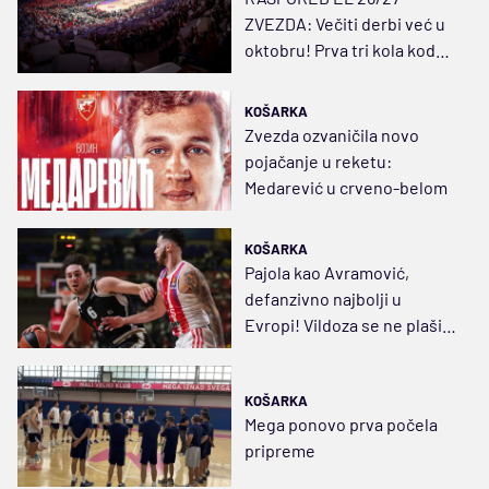
ZVEZDA: Večiti derbi već u
oktobru! Prva tri kola kod
kuće, kao i poslednje
KOŠARKA
Zvezda ozvaničila novo
pojačanje u reketu:
Medarević u crveno-belom
KOŠARKA
Pajola kao Avramović,
defanzivno najbolji u
Evropi! Vildoza se ne plaši
ničega, samo da bude zdrav
KOŠARKA
Mega ponovo prva počela
pripreme