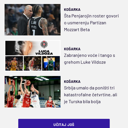
KOŠARKA
Šta Penjarojin roster govori
o usmerenju Partizan
Mozzart Beta
KOŠARKA
Zabranjeno voće i tango s
grehom Luke Vildoze
KOŠARKA
Srbija umalo da poništi tri
katastrofalne četvrtine, ali
je Turska bila bolja
UČITAJ JOŠ