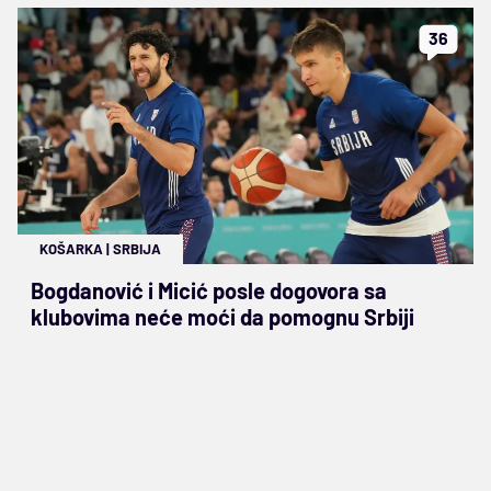
36
KOŠARKA
|
SRBIJA
Bogdanović i Micić posle dogovora sa
klubovima neće moći da pomognu Srbiji