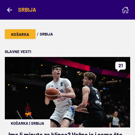
SRBIJA
/
SRBIJA
KOŠARKA
GLAVNE VESTI
21
KOŠARKA
|
SRBIJA
Ima li minuta za klince? Važno je i samo što