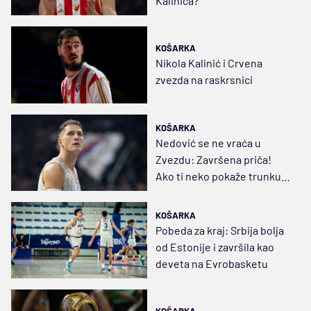
Kalinića?
KOŠARKA
Nikola Kalinić i Crvena
zvezda na raskrsnici
KOŠARKA
Nedović se ne vraća u
Zvezdu: Završena priča!
Ako ti neko pokaže trunku
nepoštovanja...
KOŠARKA
Pobeda za kraj: Srbija bolja
od Estonije i završila kao
deveta na Evrobasketu