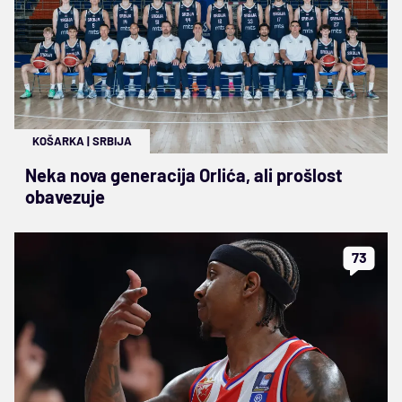
KOŠARKA
|
SRBIJA
Neka nova generacija Orlića, ali prošlost
obavezuje
73