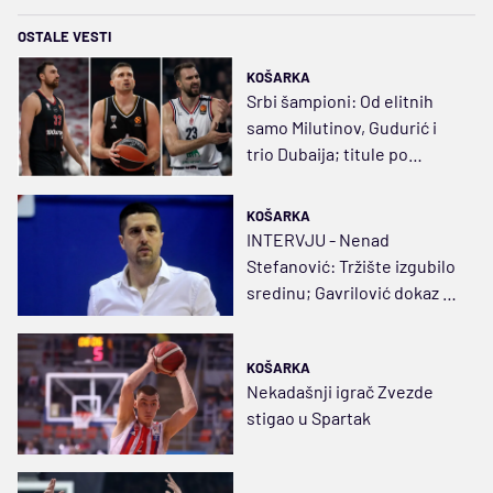
OSTALE VESTI
KOŠARKA
Srbi šampioni: Od elitnih
samo Milutinov, Gudurić i
trio Dubaija; titule po
regionu, Austriji i Slovačkoj
KOŠARKA
INTERVJU - Nenad
Stefanović: Tržište izgubilo
sredinu; Gavrilović dokaz da
na ovom svetu ima pravde
KOŠARKA
Nekadašnji igrač Zvezde
stigao u Spartak