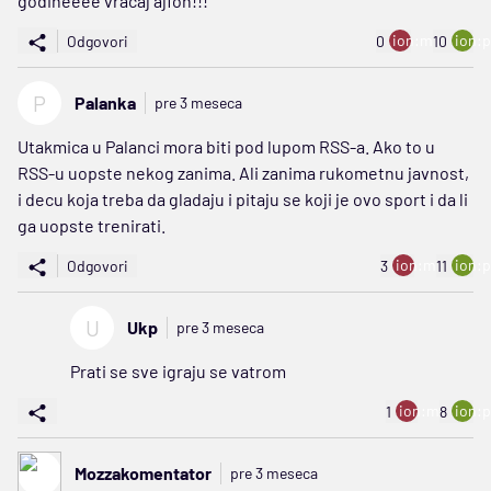
godineeee vracaj ajfon!!!
ion:minus
ion:p
Odgovori
0
10
P
Palanka
pre 3 meseca
Utakmica u Palanci mora biti pod lupom RSS-a. Ako to u
RSS-u uopste nekog zanima. Ali zanima rukometnu javnost,
i decu koja treba da gladaju i pitaju se koji je ovo sport i da li
ga uopste trenirati.
ion:minus
ion:p
Odgovori
3
11
U
Ukp
pre 3 meseca
Prati se sve igraju se vatrom
ion:minus
ion:p
1
8
Mozzakomentator
pre 3 meseca