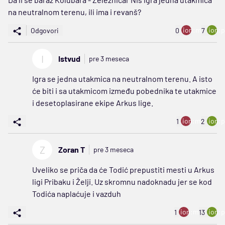
na neutralnom terenu, ili ima i revanš?
ion:minus
ion:p
Odgovori
0
7
I
Istvud
pre 3 meseca
Igra se jedna utakmica na neutralnom terenu. A isto
će biti i sa utakmicom između pobednika te utakmice
i desetoplasirane ekipe Arkus lige.
ion:minus
ion:p
1
2
Z
Zoran T
pre 3 meseca
Uveliko se priča da će Todić prepustiti mesti u Arkus
ligi Pribaku i Želji. Uz skromnu nadoknadu jer se kod
Todića naplaćuje i vazduh
ion:minus
ion:p
1
13