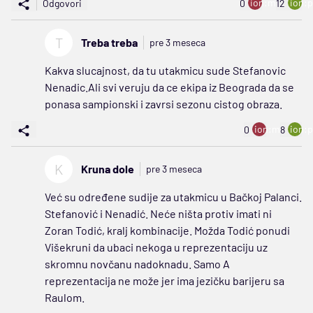
ion:minus
ion:p
Odgovori
0
12
T
Treba treba
pre 3 meseca
Kakva slucajnost, da tu utakmicu sude Stefanovic
Nenadic.Ali svi veruju da ce ekipa iz Beograda da se
ponasa sampionski i zavrsi sezonu cistog obraza.
ion:minus
ion:p
0
8
K
Kruna dole
pre 3 meseca
Već su određene sudije za utakmicu u Bačkoj Palanci.
Stefanović i Nenadić. Neće ništa protiv imati ni
Zoran Todić, kralj kombinacije. Možda Todić ponudi
Višekruni da ubaci nekoga u reprezentaciju uz
skromnu novčanu nadoknadu. Samo A
reprezentacija ne može jer ima jezičku barijeru sa
Raulom.