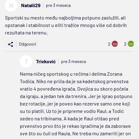
N
Natalii29
pre 3 meseca
Sportski su mesto među najboljima potpuno zaslužili, ali
opstanak i stabilnost u eliti tražiće mnogo više od dobrih
rezultata na terenu.
ion:minus
ion:p
Odgovori
2
2
T
Trivković
pre 3 meseca
Nema ničeg sportskog u rečima i delima Zorana
Todića. Niko ne priča da je sa kadetskog prvenstva
vratio 4 povređena igrača. Dvojica su skoro počela
da igraju, a jedan tek da trenira. Jer je igrao potpuno
bez rotacije, jer je poveo kao rezerve samo one koji
su to platili. Uz to je pripreme vodio Raul, a Todić
sedeo na tribinama. A kada je Raul otišao pred
prvenstvo prvo što je rekao igračima je da zaborave
sve što su čuli od Raula. Ne treba mu zameriti jer on