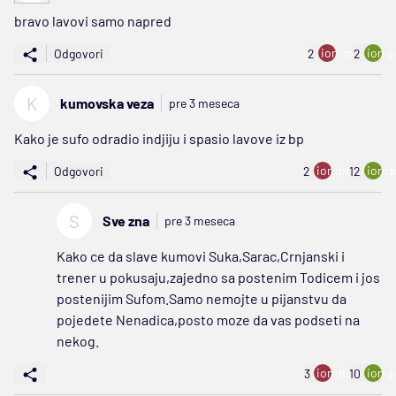
bravo lavovi samo napred
ion:minus
ion:p
Odgovori
2
2
K
kumovska veza
pre 3 meseca
Kako je sufo odradio indjiju i spasio lavove iz bp
ion:minus
ion:p
Odgovori
2
12
S
Sve zna
pre 3 meseca
Kako ce da slave kumovi Suka,Sarac,Crnjanski i
trener u pokusaju,zajedno sa postenim Todicem i jos
postenijim Sufom.Samo nemojte u pijanstvu da
pojedete Nenadica,posto moze da vas podseti na
nekog.
ion:minus
ion:p
3
10