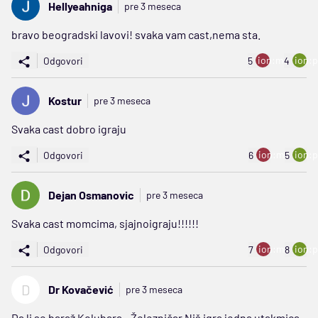
Hellyeahniga
pre 3 meseca
bravo beogradski lavovi! svaka vam cast,nema sta.
ion:minus
ion:p
Odgovori
5
4
Kostur
pre 3 meseca
Svaka cast dobro igraju
ion:minus
ion:p
Odgovori
6
5
Dejan Osmanovic
pre 3 meseca
Svaka cast momcima, sjajnoigraju!!!!!!
ion:minus
ion:p
Odgovori
7
8
D
Dr Kovačević
pre 3 meseca
Da li se baraž Kolubara - Železničar Niš igra jedna utakmica