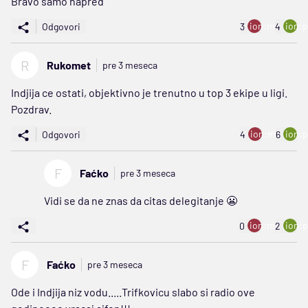
Bravo samo napred
ion:minus
ion:p
Odgovori
3
4
R
Rukomet
pre 3 meseca
Indjija ce ostati, objektivno je trenutno u top 3 ekipe u ligi.
Pozdrav.
ion:minus
ion:p
Odgovori
4
6
F
Faćko
pre 3 meseca
Vidi se da ne znas da citas delegitanje 😬
ion:minus
ion:p
0
2
F
Faćko
pre 3 meseca
Ode i Indjija niz vodu.....Trifkovicu slabo si radio ove