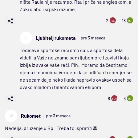
ništa Raula nije razumeo. Raul priča na engleskom, a
Zoki slabo i srpski razume.
ion:minus
ion:p
2
18
L
Ljubitelj rukometa
pre 3 meseca
Todićeve sportske reči smo čuli, a sportska dela
videli, a Vaše ne znamo sem ljubomore i zavisti koja
izbija iz svake Vaše reči. Pih.. Moramo da čestitamo i
njemu i momcima.Verujem da je odličan trener jer se
ne sećam da je neko ikada napravio ovakav uspeh sa
ovako mladom i talentovanom ekipom.
ion:minus
ion:p
8
6
R
Rukomet
pre 3 meseca
Nedelja, druzenje u Bp.. Treba to ispratiti😆