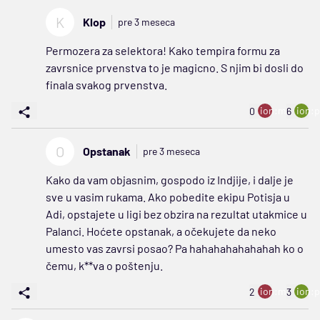
K
Klop
pre 3 meseca
Permozera za selektora! Kako tempira formu za
zavrsnice prvenstva to je magicno. S njim bi dosli do
finala svakog prvenstva.
ion:minus
ion:p
0
6
O
Opstanak
pre 3 meseca
Kako da vam objasnim, gospodo iz Indjije, i dalje je
sve u vasim rukama. Ako pobedite ekipu Potisja u
Adi, opstajete u ligi bez obzira na rezultat utakmice u
Palanci. Hoćete opstanak, a očekujete da neko
umesto vas zavrsi posao? Pa hahahahahahahah ko o
čemu, k**va o poštenju.
ion:minus
ion:p
2
3