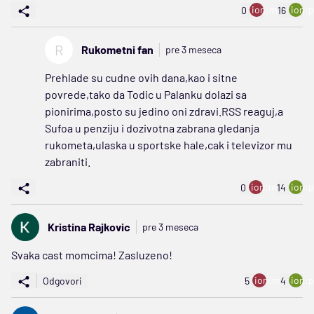
ion:minus
ion:p
0
16
R
Rukometni fan
pre 3 meseca
Prehlade su cudne ovih dana,kao i sitne
povrede,tako da Todic u Palanku dolazi sa
pionirima,posto su jedino oni zdravi.RSS reaguj,a
Sufoa u penziju i dozivotna zabrana gledanja
rukometa,ulaska u sportske hale,cak i televizor mu
zabraniti.
ion:minus
ion:p
0
14
Kristina Rajkovic
pre 3 meseca
Svaka cast momcima! Zasluzeno!
ion:minus
ion:p
Odgovori
5
4