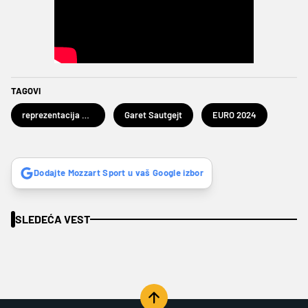
TAGOVI
reprezentacija Engleske
Garet Sautgejt
EURO 2024
Dodajte Mozzart Sport u vaš Google izbor
SLEDEĆA VEST