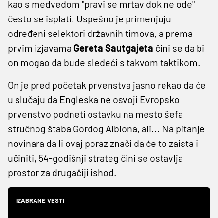
kao s medvedom "pravi se mrtav dok ne ode"
često se isplati. Uspešno je primenjuju
određeni selektori državnih timova, a prema
prvim izjavama
Gereta Sautgajeta
čini se da bi
on mogao da bude sledeći s takvom taktikom.
On je pred početak prvenstva jasno rekao da će
u slučaju da Engleska ne osvoji Evropsko
prvenstvo podneti ostavku na mesto šefa
stručnog štaba Gordog Albiona, ali... Na pitanje
novinara da li ovaj poraz znači da će to zaista i
učiniti, 54-godišnji strateg čini se ostavlja
prostor za drugačiji ishod.
IZABRANE VESTI