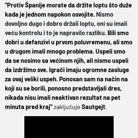
"Protiv Španije morate da držite loptu što duže
kada je jednom napokon osvojite.
Nismo
dovoljno dugo i dobro držali loptu, oni su imali
veću kontrolu i to je napravilo razliku.
Bili smo
dobri u defanzivi u prvom poluvremenu, ali smo
u drugom imali mnogo problema. Uspeli smo
da se nosimo sa većinom njih, ali nismo uspeli
da izdržimo sve. Igrači imaju ogromne zasluge
za ovaj veliki uspeh. Ponosan sam na način na
koji su se borili, ponosno predstavljali dres,
nikada nisu imali neaktivan rezultat na pet
minuta pred kraj"
zaključuje
Sautgejt
.