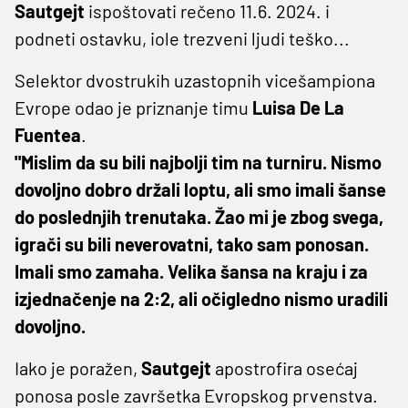
Sautgejt
ispoštovati rečeno 11.6. 2024. i
podneti ostavku, iole trezveni ljudi teško...
Selektor dvostrukih uzastopnih vicešampiona
Evrope odao je priznanje timu
Luisa De La
Fuentea
.
"Mislim da su bili najbolji tim na turniru. Nismo
dovoljno dobro držali loptu, ali smo imali šanse
do poslednjih trenutaka. Žao mi je zbog svega,
igrači su bili neverovatni, tako sam ponosan.
Imali smo zamaha. Velika šansa na kraju i za
izjednačenje na 2:2, ali očigledno nismo uradili
dovoljno.
Iako je poražen,
Sautgejt
apostrofira osećaj
ponosa posle završetka Evropskog prvenstva.