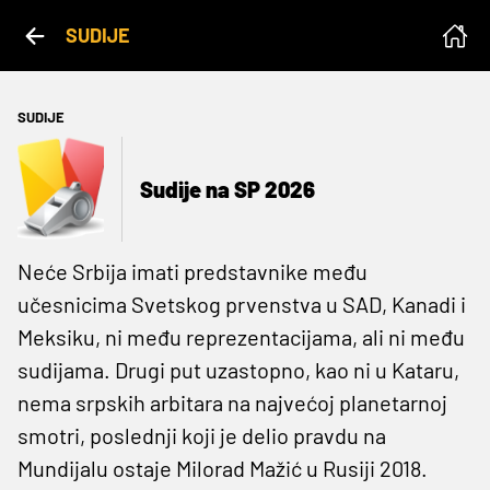
SUDIJE
SUDIJE
Sudije na SP 2026
Neće Srbija imati predstavnike među
učesnicima Svetskog prvenstva u SAD, Kanadi i
Meksiku, ni među reprezentacijama, ali ni među
sudijama. Drugi put uzastopno, kao ni u Kataru,
nema srpskih arbitara na najvećoj planetarnoj
smotri, poslednji koji je delio pravdu na
Mundijalu ostaje Milorad Mažić u Rusiji 2018.