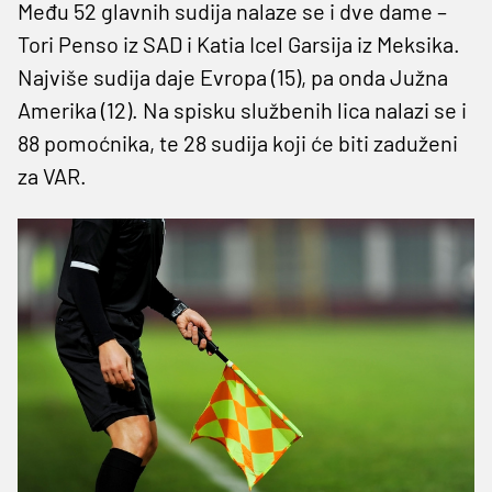
Među 52 glavnih sudija nalaze se i dve dame –
Tori Penso iz SAD i Katia Icel Garsija iz Meksika.
Najviše sudija daje Evropa (15), pa onda Južna
Amerika (12). Na spisku službenih lica nalazi se i
88 pomoćnika, te 28 sudija koji će biti zaduženi
za VAR.