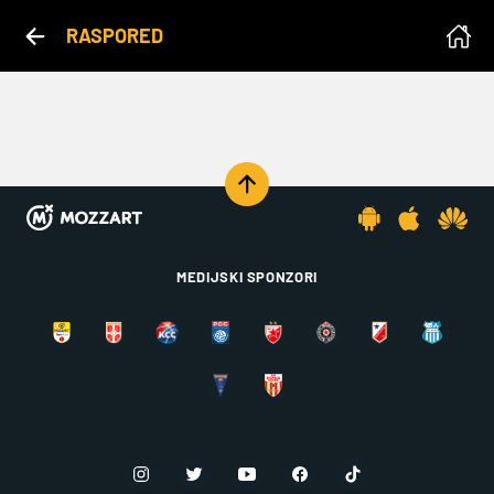
RASPORED
MEDIJSKI SPONZORI