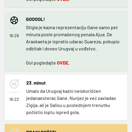
GOOOOL!
Stigla je kazna reprezentaciju Gane samo pet
minuta posle promašenog penala Ajua. De
16:26
Araskaeta je ispratio udarac Suareza, pokupio
odbitak i doveo Urugvaj u vođstvo.
Gol pogledajte
OVDE
.
23. minut
Umalo da Urugvaj kazni neiskorišćen
jedanaesterac Gane. Nunjez je već savladao
16:22
Zigija, ali je Salisu u poslednjem trenutku
počistio loptu ispred gola.