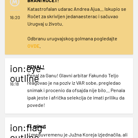
BRANI ROČET!
Katastrofalan udarac Andrea Ajua... Iskupio se
Ročet za skrivljen jedanaesterac i sačuvao
16:20
Urugvaj u životu.
Odbranu urugvajskog golmana pogledajte
OVDE
.
ion:eye-
PENAL!
outline
Penal za Ganu! Glavni arbitar Fakundo Teljo
reagovao je na poziv iz VAR sobe, pregledao
16:18
snimak i procenio da ofsajda nije bilo... Penala
ipak jeste i afrička selekcija će imati priliku da
povede!
ion:flag-
17. minut
outline
U međuvremenu je Južna Koreja izjednačila, ali