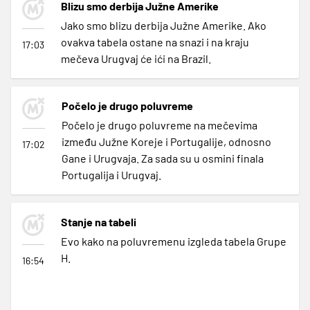
Blizu smo derbija Južne Amerike
Jako smo blizu derbija Južne Amerike. Ako
ovakva tabela ostane na snazi i na kraju
17:03
mečeva Urugvaj će ići na Brazil.
Počelo je drugo poluvreme
Počelo je drugo poluvreme na mečevima
između Južne Koreje i Portugalije, odnosno
17:02
Gane i Urugvaja. Za sada su u osmini finala
Portugalija i Urugvaj.
Stanje na tabeli
Evo kako na poluvremenu izgleda tabela Grupe
H.
16:54