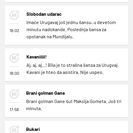
Slobodan udarac
Imaće Urugavaj još jednu šansu, u devetom
minutu nadokande. Poslednja šansa za
18:02
opstanak na Mundijalu.
Kavaniiiii!
Aj, aj, aj...! Bila je to strašna šansa za Urugvaj.
Kavani je hteo da asistira. Nije uspeo.
18:00
Brani golman Gane
Brani golman Gane šut Maksija Gometa. Još tri
minuta.
17:58
Bukari