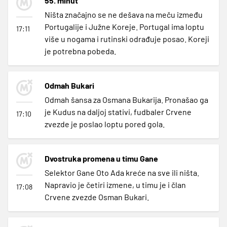
55. minut
Ništa značajno se ne dešava na meču između
Portugalije i Južne Koreje. Portugal ima loptu
17:11
više u nogama i rutinski odrađuje posao. Koreji
je potrebna pobeda.
Odmah Bukari
Odmah šansa za Osmana Bukarija. Pronašao ga
je Kudus na daljoj stativi, fudbaler Crvene
17:10
zvezde je poslao loptu pored gola.
Dvostruka promena u timu Gane
Selektor Gane Oto Ada kreće na sve ili ništa.
Napravio je četiri izmene, u timu je i član
17:08
Crvene zvezde Osman Bukari.