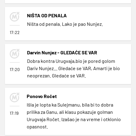
NIŠTA OD PENALA
Ništa od penala. Lako je pao Nunjez.
17:22
Darvin Nunjez - GLEDAĆE SE VAR
Dobra kontra Urugvaja,bio je pored golom
Dariv Nunjez... Gledaće se VAR, Amarti je bio
17:20
neoprezan. Gledaće se VAR.
Ponovo Ročet
Išla je lopta ka Sulejmanu, bila bi to dobra
prilika za Ganu, ali klasu pokazuje golman
17:19
Urugvaja Ročet. Izašao je na vreme i otklonio
opasnost.