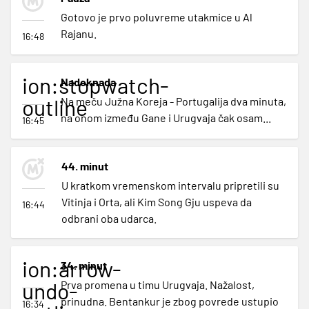
Gotovo je prvo poluvreme utakmice u Al
Rajanu.
16:48
ion:stopwatch-
Nadoknada
outline
Na meču Južna Koreja - Portugalija dva minuta,
na onom između Gane i Urugvaja čak osam...
16:45
44. minut
U kratkom vremenskom intervalu pripretili su
Vitinja i Orta, ali Kim Song Gju uspeva da
16:44
odbrani oba udarca.
ion:arrow-
34. minut
undo-
Prva promena u timu Urugvaja. Nažalost,
prinudna. Bentankur je zbog povrede ustupio
16:34