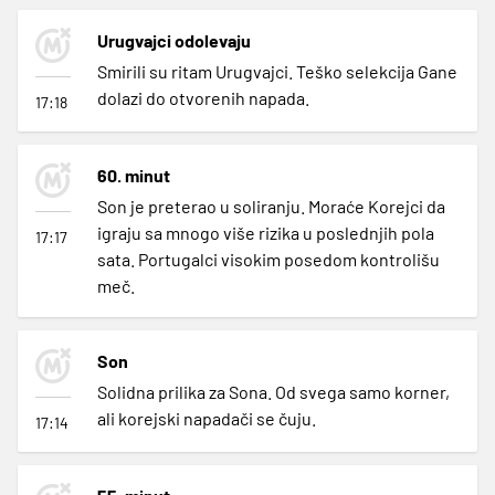
Urugvajci odolevaju
Smirili su ritam Urugvajci. Teško selekcija Gane
dolazi do otvorenih napada.
17:18
60. minut
Son je preterao u soliranju. Moraće Korejci da
igraju sa mnogo više rizika u poslednjih pola
17:17
sata. Portugalci visokim posedom kontrolišu
meč.
Son
Solidna prilika za Sona. Od svega samo korner,
ali korejski napadači se čuju.
17:14