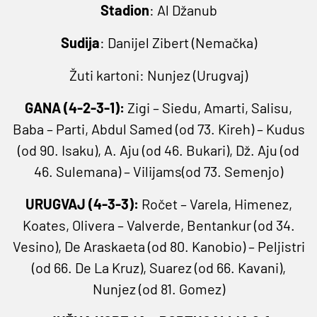
Stadion
: Al Džanub
Sudija
: Danijel Zibert (Nemačka)
Žuti kartoni: Nunjez (Urugvaj)
GANA (4-2-3-1):
Zigi – Siedu, Amarti, Salisu,
Baba – Parti, Abdul Samed (od 73. Kireh) – Kudus
(od 90. Isaku), A. Aju (od 46. Bukari), Dž. Aju (od
46. Sulemana) – Vilijams(od 73. Semenjo)
URUGVAJ (4-3-3):
Ročet – Varela, Himenez,
Koates, Olivera – Valverde, Bentankur (od 34.
Vesino), De Araskaeta (od 80. Kanobio) – Peljistri
(od 66. De La Kruz), Suarez (od 66. Kavani),
Nunjez (od 81. Gomez)