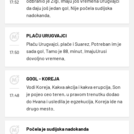
odbranio je Zigi. Imaju još vremena Urugvajci
17:52
da daju još jedan gol. Nije počela sudijska
nadokanda.
PLAČU URUGVAJCI
Plaču Urugvajci, plače i Suarez. Potreban im je
sada gol. Tamo je 88. minut. ImajuUrusi
17:50
dovoljno vremena.
GOOL - KOREJA
Vodi Koreja. Kakva akcija i kakva erupcija. Son
je pojeo ceo teren, u pravom trenutku dodao
17:48
do Hvana i usledila je egzekucija. Koreja ide na
drugo mesto.
Počela je sudijska nadokanda