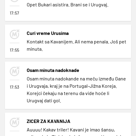
Opet Bukari asistira. Brani se i Urugvaj.
17:57
Curi vreme Urusima
Kontakt sa Kavanijem. Ali nema penala. Još pet
minuta.
17:55
Osam minuta nadoknade
Osam minuta nadokande na meču između Gane
i Urugvaja, kraj je na Portugal-Jižna Koreja.
17:53
Korejci čekaju na terenu da vide hoće li
Urugvaj dati gol.
ZICER ZA KAVANIJA
Auuuu! Kakav triler! Kavani je imao šansu,