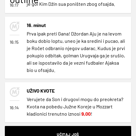
je gol Kim Džin sua poništen zbog ofsajda.
16:17
16. minut
Prva ipak preti Gana! Džordan Aju je na levom
boku dobio loptu, uneo je ka sredini i pucao, ali
16:15
je Ročet odbranio njegov udarac. Kudus je prvi
pokupio odbitak, golman Urugvaja ga je srušio,
ali se ispostavilo da je vezni fudbaler Ajaksa
bio u ofsajdu.
UŽIVO KVOTE
Verujete da Son i drugovi mogu do preokreta?
Kvota na pobedu Južne Koreje u Mozzart
16:14
kladionici trenutno iznosi
9,00
!
UČITAJ JOŠ