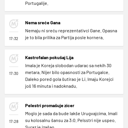
Portugalije.
Nema sreće Gana
Nemaju ni sreću reprezentativci Gane. Opasna
je to bila prilika za Partija posle kornera.
17:32
Kastrofalan pokušaj Lija
Imala je Koreja slobodan udarac sa nekih 30
metara. Nijer bilo opasnosti za Portugalce.
17:30
Daleko pored gola šutirao je Li. Imaju Korejci
još 16 minuta i nadoknadu.
Pelestri promašuje zicer
Moglo je sada da bude lakše Urugvajcima. Imali
su kolosalnu šansu za 3:0. Pelsstri nije uspeo.
17:28
Suraz je izašao.