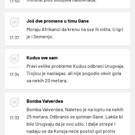
17:40
Još dve promene u timu Gane
Moraju Afrikanci da krenu na sve ili ništa. U igri
je i Semenjo.
17:37
Kudus sve sam
Pravi velike probleme Kudus odbrani Urugvaja.
Trojicu je naslagao, ali nije pogodio okvir gola
17:34
sa nekih 20 metara.
Bomba Valverdea
Bomba Valverdea. Naleteo je na loptu na nekih
25 metara. Odbranio se golman Gane. Lakše bi
17:33
bilo Urugvaju da je ovo ušlo. I dalje strepe i
nadaju se da Koreja neće postići gol protiv