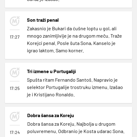
Son traži penal
Zakasnio je Bukari da ćušne loptu u gol, ali
mnogo zanimljivije je na drugom meču. Traže
17:27
Korejci penal. Posle šuta Sona, Kanselo je
igrao laktom. Samo korner.
Tri izmene u Portugaliji
Spušta ritam Fernando Santoš. Napravio je
selektor Portugalije trostruku izmenu. Izašao
17:25
je i Kristijano Ronaldo.
Dobra šansa za Koreju
Dobra šansa za Koreju. Najbolja u drugom
poluvremenu. Odbranio je Kosta udarac Sona.
17:24