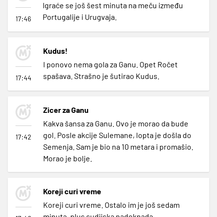
Igraće se još šest minuta na meču između
Portugalije i Urugvaja.
17:46
Kudus!
I ponovo nema gola za Ganu. Opet Ročet
spašava. Strašno je šutirao Kudus.
17:44
Zicer za Ganu
Kakva šansa za Ganu. Ovo je morao da bude
gol. Posle akcije Sulemane, lopta je došla do
17:42
Semenja. Sam je bio na 10 metara i promašio.
Morao je bolje.
Koreji curi vreme
Koreji curi vreme. Ostalo im je još sedam
minuta, plus sudijska nadoknada.