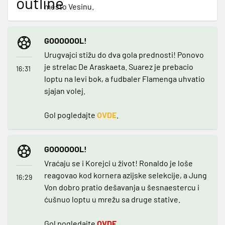
outline
mesto Vesinu.
GOOOOOOL!
Urugvajci stižu do dva gola prednosti! Ponovo
je strelac De Araskaeta. Suarez je prebacio
16:31
loptu na levi bok, a fudbaler Flamenga uhvatio
sjajan volej.
Gol pogledajte
OVDE
.
GOOOOOOL!
Vraćaju se i Korejci u život! Ronaldo je loše
reagovao kod kornera azijske selekcije, a Jung
16:29
Von dobro pratio dešavanja u šesnaestercu i
ćušnuo loptu u mrežu sa druge stative.
Gol pogledajte
OVDE
.