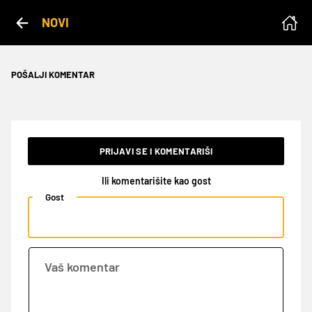
NOVI
POŠALJI KOMENTAR
PRIJAVI SE I KOMENTARIŠI
Ili komentarišite kao gost
Gost
Vaš komentar