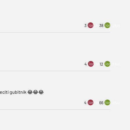
ion:minus
ion:plus
3
38
ion:minus
ion:plus
4
12
veciti gubitnik 😂😂😂
ion:minus
ion:plus
4
66