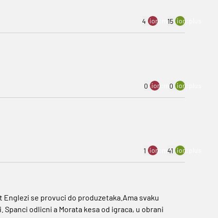
ion:minus
ion:plus
4
15
ion:minus
ion:plus
0
0
ion:minus
ion:plus
1
41
t Englezi se provuci do produzetaka.Ama svaku
i. Spanci odlicni a Morata kesa od igraca, u obrani