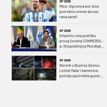
SP 2026
Mesi: Ogromna bol, biće
potrebno vreme da ova
rana zaceli
SP 2026
Infantino ima podršku
prvog čoveka CONMEBOL-
a: Stogodišnjica Mundijala
sa 64 ekipe
SP 2026
Neredi u Buenos Ajresu:
Letele flaše i kamenice,
policija upotrebila gumene
metke, vodene topove