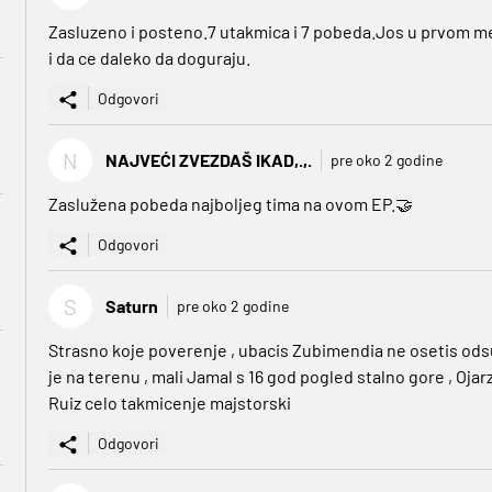
Zasluzeno i posteno.7 utakmica i 7 pobeda.Jos u prvom mec
i da ce daleko da doguraju.
Odgovori
N
NAJVEĆI ZVEZDAŠ IKAD,.,.
pre oko 2 godine
Zaslužena pobeda najboljeg tima na ovom EP.🤝
Odgovori
S
Saturn
pre oko 2 godine
Strasno koje poverenje , ubacis Zubimendia ne osetis ods
je na terenu , mali Jamal s 16 god pogled stalno gore , Oj
Ruiz celo takmicenje majstorski
Odgovori