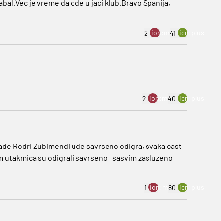
zabal.Vec je vreme da ode u jaci klub.Bravo Spanija,
ion:minus
ion:plus
2
41
ion:minus
ion:plus
2
40
, izade Rodri Zubimendi ude savrseno odigra, svaka cast
am utakmica su odigrali savrseno i sasvim zasluzeno
ion:minus
ion:plus
1
80