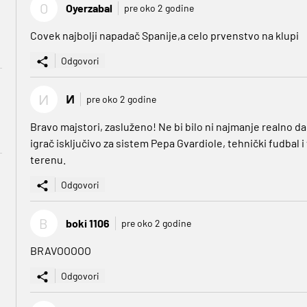
O
Oyerzabal
pre oko 2 godine
Covek najbolji napadač Spanije,a celo prvenstvo na klupi
Odgovori
И
И
pre oko 2 godine
Bravo majstori, zasluženo! Ne bi bilo ni najmanje realno d
igrač isključivo za sistem Pepa Gvardiole, tehnički fudbal i
terenu.
Odgovori
B
boki 1106
pre oko 2 godine
BRAVOOOOO
Odgovori