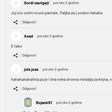
G
Gordi sautgejt
pre oko 2 godine
Joj sto volim vruce pantale. Paljba za London hahaha
Odgovori
A
Asad
pre oko 2 godine
E tako
Odgovori
J
jole joza
pre oko 2 godine
hahahahahahha pa je l ima neka drvena medalja za kejna, 
Odgovori
Bojank91
pre oko 2 godine