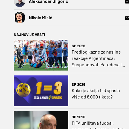
Aleksandar Gligorić
Nikola Mikić
NAJNOVIJE VESTI
SP 2026
Predlog kazne za nasilne
reakcije Argentinaca:
Suspendovati Paredesa i
Molinu na godinu dana
SP 2026
Kako je akcija 1=3 spasla
više od 6.000 tiketa?
SP 2026
FIFA uništava fudbal,