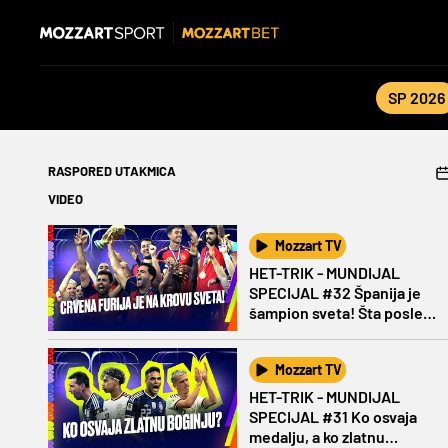
SP 2026
RASPORED UTAKMICA
VIDEO
Mozzart TV
HET-TRIK - MUNDIJAL
SPECIJAL #32 Španija je
šampion sveta! Šta posle
Mesija?
Mozzart TV
HET-TRIK - MUNDIJAL
SPECIJAL #31 Ko osvaja
medalju, a ko zlatnu