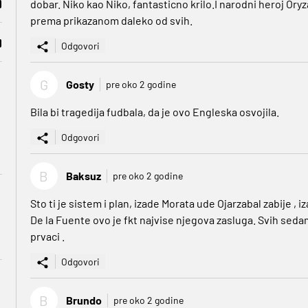
dobar. Niko kao Niko, fantasticno krilo.I narodni heroj Ory
prema prikazanom daleko od svih.
Odgovori
G
Gosty
pre oko 2 godine
Bila bi tragedija fudbala, da je ovo Engleska osvojila.
Odgovori
B
Baksuz
pre oko 2 godine
Sto ti je sistem i plan, izade Morata ude Ojarzabal zabije 
De la Fuente ovo je fkt najvise njegova zasluga. Svih sed
prvaci .
Odgovori
B
Brundo
pre oko 2 godine