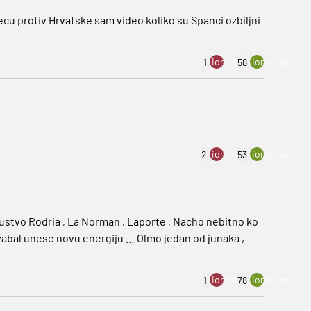
u protiv Hrvatske sam video koliko su Spanci ozbiljni
ion:minus
ion:plus
1
58
ion:minus
ion:plus
2
53
ustvo Rodria , La Norman , Laporte , Nacho nebitno ko
arzabal unese novu energiju … Olmo jedan od junaka ,
ion:minus
ion:plus
1
78