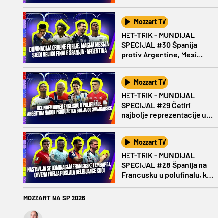
Boginju?
Mozzart TV
HET-TRIK - MUNDIJAL
SPECIJAL #30 Španija
protiv Argentine, Mesi
protiv Jamala
Mozzart TV
HET-TRIK - MUNDIJAL
SPECIJAL #29 Četiri
najbolje reprezentacije u
polufinalu Mundijala!
Mozzart TV
HET-TRIK - MUNDIJAL
SPECIJAL #28 Španija na
Francusku u polufinalu, ko
se pridružuje?
MOZZART NA SP 2026