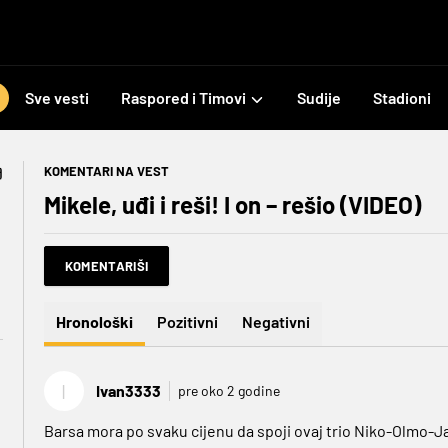
Sve vesti
Raspored i Timovi
Sudije
Stadioni
KOMENTARI NA VEST
Mikele, uđi i reši! I on – rešio (VIDEO)
KOMENTARIŠI
Hronološki
Pozitivni
Negativni
I
Ivan3333
pre oko 2 godine
Barsa mora po svaku cijenu da spoji ovaj trio Niko-Olmo-J