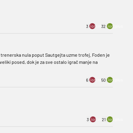
ion:minus
ion:plus
3
32
a trenerska nula poput Sautgejta uzme trofej. Foden je
 veliki posed, dok je za sve ostalo igrač manje na
ion:minus
ion:plus
6
50
ion:minus
ion:plus
3
21