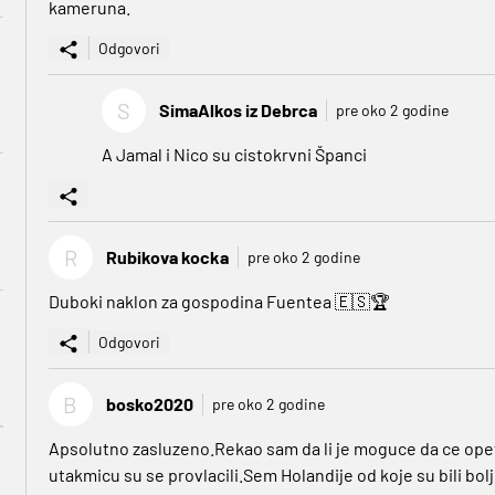
kameruna.
Odgovori
S
SimaAlkos iz Debrca
pre oko 2 godine
A Jamal i Nico su cistokrvni Španci
R
Rubikova kocka
pre oko 2 godine
Duboki naklon za gospodina Fuentea 🇪🇸🏆
Odgovori
B
bosko2020
pre oko 2 godine
Apsolutno zasluzeno.Rekao sam da li je moguce da ce ope
utakmicu su se provlacili.Sem Holandije od koje su bili bolj