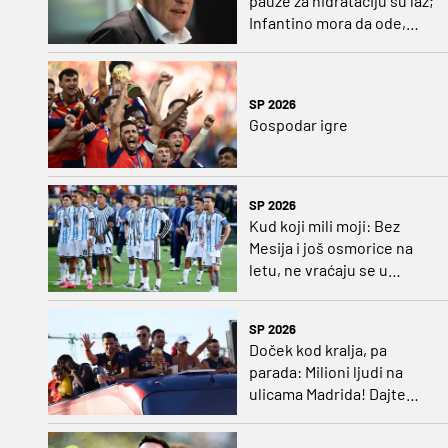
pauze za hidrataciju su laž;
Infantino mora da ode,
njegovo vreme je prošlo
SP 2026
Gospodar igre
SP 2026
Kud koji mili moji: Bez
Mesija i još osmorice na
letu, ne vraćaju se u
Argentinu
SP 2026
Doček kod kralja, pa
parada: Milioni ljudi na
ulicama Madrida! Dajte
boks meč između Gavija i
Paredesa (VIDEO)