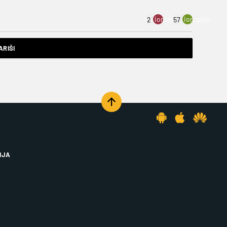
ion:minus
ion:plus
2
57
RIŠI
IJA