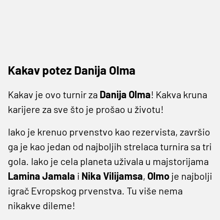
Kakav potez Danija Olma
Kakav je ovo turnir za
Danija Olma
! Kakva kruna
karijere za sve što je prošao u životu!
Iako je krenuo prvenstvo kao rezervista, završio
ga je kao jedan od najboljih strelaca turnira sa tri
gola. Iako je cela planeta uživala u majstorijama
Lamina
Jamala
i
Nika
Vilijamsa
,
Olmo
je najbolji
igrač Evropskog prvenstva. Tu više nema
nikakve dileme!