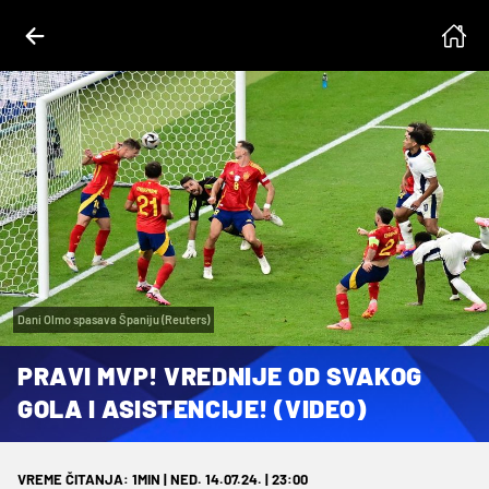
Dani Olmo spasava Španiju (Reuters)
PRAVI MVP! VREDNIJE OD SVAKOG
GOLA I ASISTENCIJE! (VIDEO)
VREME ČITANJA: 1MIN | NED. 14.07.24. | 23:00