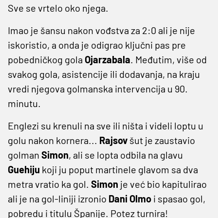
Sve se vrtelo oko njega.
Imao je šansu nakon vođstva za 2:0 ali je nije
iskoristio, a onda je odigrao ključni pas pre
pobedničkog gola
Ojarzabala
. Međutim, više od
svakog gola, asistencije ili dodavanja, na kraju
vredi njegova golmanska intervencija u 90.
minutu.
Englezi su krenuli na sve ili ništa i videli loptu u
golu nakon kornera...
Rajsov
šut je zaustavio
golman
Simon
, ali se lopta odbila na glavu
Guehiju
koji ju poput martinele glavom sa dva
metra vratio ka gol.
Simon
je već bio kapitulirao
ali je na gol-liniji izronio
Dani
Olmo
i spasao gol,
pobredu i titulu Španije. Potez turnira!