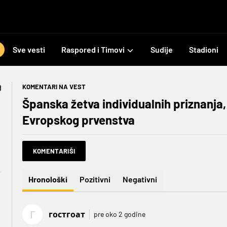
Sve vesti
Raspored i Timovi
Sudije
Stadioni
KOMENTARI NA VEST
Španska žetva individualnih priznanja, z
Evropskog prvenstva
KOMENTARIŠI
Hronološki
Pozitivni
Negativni
Г
гостгоат
pre oko 2 godine