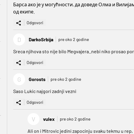
Барса ако је у могућности, да доведе Олма и Вилијам
од екипе.
Odgovori
D
DarkoSrbija
pre oko 2 godine
Sreca njihova sto nije bilo Megvajera..nebi niko prosao p
Odgovori
G
Gorosts
pre oko 2 godine
Saso Lukic najgori zadnji vezni
Odgovori
V
vulex
pre oko 2 godine
Ali on i Mitrovic jedini zapocinju svaku tekmu u rep, i