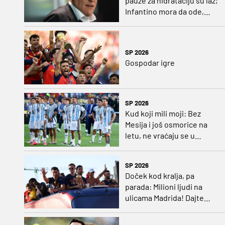
pauze za hidrataciju su laž;
Infantino mora da ode,
njegovo vreme je prošlo
SP 2026
Gospodar igre
SP 2026
Kud koji mili moji: Bez
Mesija i još osmorice na
letu, ne vraćaju se u
Argentinu
SP 2026
Doček kod kralja, pa
parada: Milioni ljudi na
ulicama Madrida! Dajte
boks meč između Gavija i
Paredesa (VIDEO)