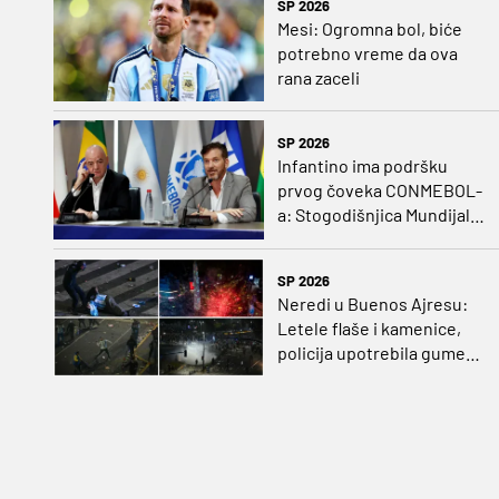
SP 2026
Mesi: Ogromna bol, biće
potrebno vreme da ova
rana zaceli
SP 2026
Infantino ima podršku
prvog čoveka CONMEBOL-
a: Stogodišnjica Mundijala
sa 64 ekipe
SP 2026
Neredi u Buenos Ajresu:
Letele flaše i kamenice,
policija upotrebila gumene
metke, vodene topove