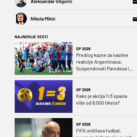
Aleksandar Gligorić
Nikola Mikić
NAJNOVIJE VESTI
SP 2026
Predlog kazne za nasilne
reakcije Argentinaca:
Suspendovati Paredesa i
Molinu na godinu dana
SP 2026
Kako je akcija 1=3 spasla
više od 6.000 tiketa?
SP 2026
FIFA uništava fudbal,