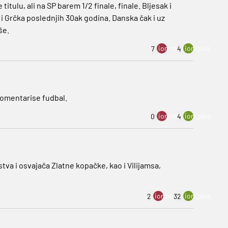
tulu, ali na SP barem 1/2 finale, finale. Bljesak i
i Grčka poslednjih 30ak godina. Danska čak i uz
še.
ion:minus
ion:plus
7
4
komentarise fudbal.
ion:minus
ion:plus
0
4
tva i osvajača Zlatne kopačke, kao i Vilijamsa,
ion:minus
ion:plus
2
32