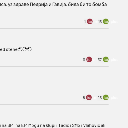
са, уз здраве Педрија и Гавија, била би то бомба
ion:minus
ion:plus
1
15
ored stene🙂🙂🙂
ion:minus
ion:plus
0
37
ion:minus
ion:plus
8
45
 na SP i na EP. Mogu na klupi i Tadic i SMS i Vlahovic ali