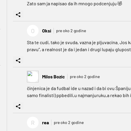
Zato sam ja napisao da ih mnogo podcenjuju 🤣
O
Oksi
pre oko 2 godine
Sta te cudi, tako je svuda, vazna je pljuvacina. Jos 
pravu”, a realnost je da i jedan i drugi lupaju glupost
Milos Bozic
pre oko 2 godine
činjenica je da fudbal ide u nazad i da bi ovu Špan
samo finalisti) ppbedili,u najmanjuruku,a rekao bih i 
R
rea
pre oko 2 godine