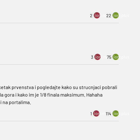
ion:minus
ion:plus
2
22
ion:minus
ion:plus
3
75
cetak prvenstva i pogledajte kako su strucnjaci pobrali
la gora i kako im je 1/8 finala maksimum. Hahaha
i na portalima.
ion:minus
ion:plus
1
114