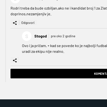
Rodri treba da bude ozbiljan,ako ne i kandidat broj 1 za Zlat
doprinos,nezamjenjiv je.
Odgovori
S
Stogod
pre oko 2 godine
Ovo i ja pričam, + kad se povede ko je najbolji fudba
uradi za ekipu nije realno.
KOMENTA