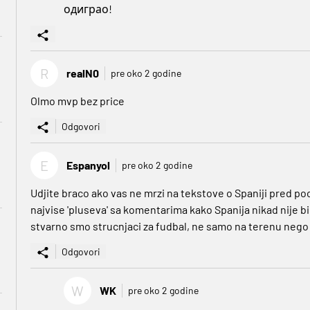
одиграо!
R
realN0
pre oko 2 godine
Olmo mvp bez price
Odgovori
E
Espanyol
pre oko 2 godine
Udjite braco ako vas ne mrzi na tekstove o Spaniji pred po
najvise 'pluseva' sa komentarima kako Spanija nikad nije bi
stvarno smo strucnjaci za fudbal, ne samo na terenu nego 
Odgovori
W
WK
pre oko 2 godine