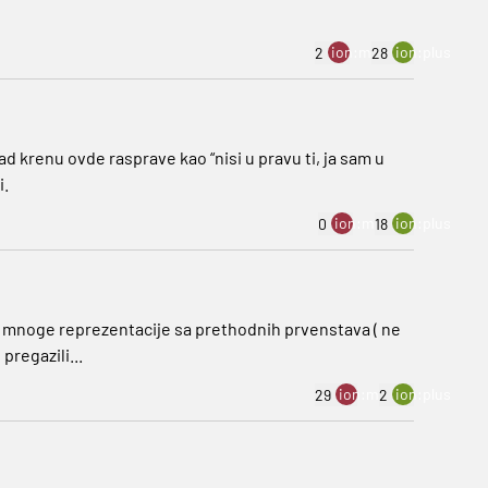
ion:minus
ion:plus
2
28
kad krenu ovde rasprave kao “nisi u pravu ti, ja sam u
i.
ion:minus
ion:plus
0
18
iju mnoge reprezentacije sa prethodnih prvenstava ( ne
pregazili...
ion:minus
ion:plus
29
2