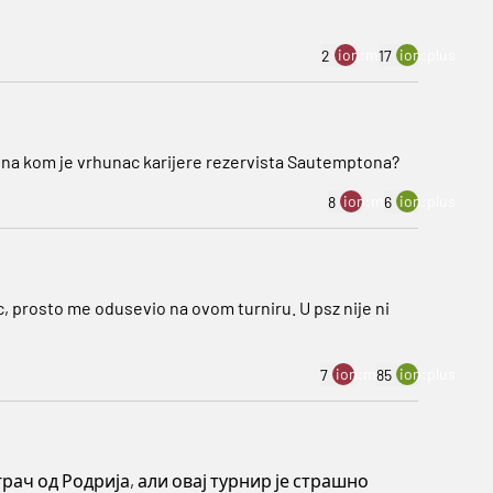
ion:minus
ion:plus
2
17
odina kom je vrhunac karijere rezervista Sautemptona?
ion:minus
ion:plus
8
6
c, prosto me odusevio na ovom turniru. U psz nije ni
ion:minus
ion:plus
7
85
рач од Родрија, али овај турнир је страшно