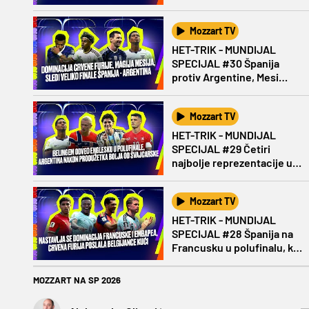
Boginju?
Mozzart TV
HET-TRIK - MUNDIJAL
SPECIJAL #30 Španija
protiv Argentine, Mesi
protiv Jamala
Mozzart TV
HET-TRIK - MUNDIJAL
SPECIJAL #29 Četiri
najbolje reprezentacije u
polufinalu Mundijala!
Mozzart TV
HET-TRIK - MUNDIJAL
SPECIJAL #28 Španija na
Francusku u polufinalu, ko
se pridružuje?
MOZZART NA SP 2026