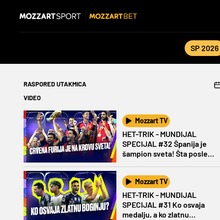
SP 2026
RASPORED UTAKMICA
VIDEO
Mozzart TV
HET-TRIK - MUNDIJAL
SPECIJAL #32 Španija je
šampion sveta! Šta posle
Mesija?
Mozzart TV
HET-TRIK - MUNDIJAL
SPECIJAL #31 Ko osvaja
medalju, a ko zlatnu