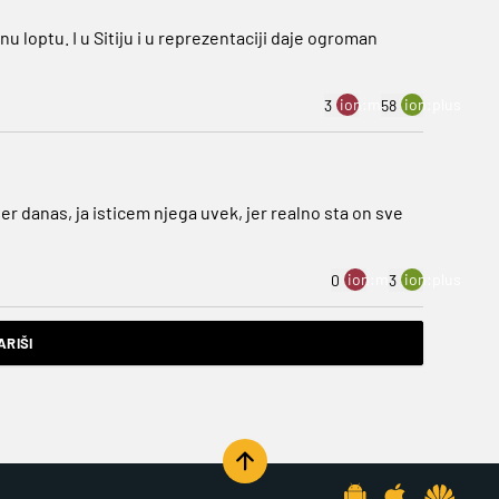
nu loptu. I u Sitiju i u reprezentaciji daje ogroman
ion:minus
ion:plus
3
58
ler danas, ja isticem njega uvek, jer realno sta on sve
ion:minus
ion:plus
0
3
RIŠI