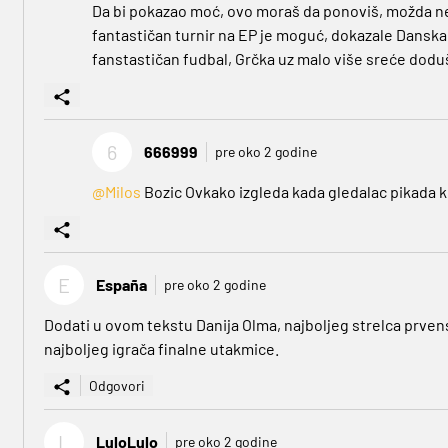
Da bi pokazao moć, ovo moraš da ponoviš, možda ne ti
fantastičan turnir na EP je moguć, dokazale Danska 
fanstastičan fudbal, Grčka uz malo više sreće dodu
6
666999
pre oko 2 godine
@Milos
Bozic Ovkako izgleda kada gledalac pikada 
E
España
pre oko 2 godine
Dodati u ovom tekstu Danija Olma, najboljeg strelca prvens
najboljeg igrača finalne utakmice.
Odgovori
L
LuloLulo
pre oko 2 godine