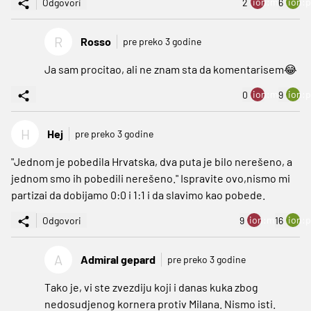
ion:minus
ion:p
Odgovori
2
6
R
Rosso
pre preko 3 godine
Ja sam procitao, ali ne znam sta da komentarisem😂
ion:minus
ion:p
0
9
H
Hej
pre preko 3 godine
"Jednom je pobedila Hrvatska, dva puta je bilo nerešeno, a
jednom smo ih pobedili nerešeno." Ispravite ovo,nismo mi
partizai da dobijamo 0:0 i 1:1 i da slavimo kao pobede.
ion:minus
ion:p
Odgovori
9
16
A
Admiral gepard
pre preko 3 godine
Tako je, vi ste zvezdiju koji i danas kuka zbog
nedosudjenog kornera protiv Milana. Nismo isti.