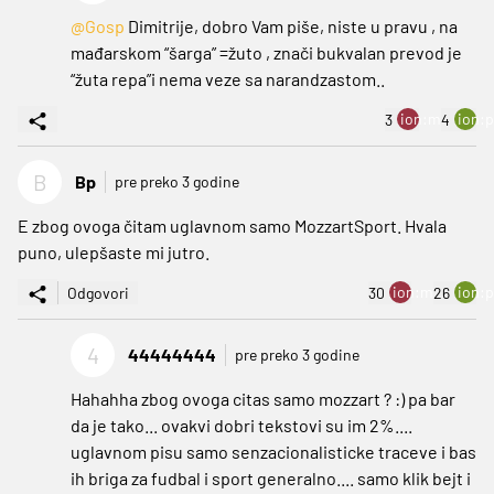
@Gosp
Dimitrije, dobro Vam piše, niste u pravu , na
mađarskom “šarga” =žuto , znači bukvalan prevod je
“žuta repa”i nema veze sa narandzastom..
ion:minus
ion:p
3
4
B
Bp
pre preko 3 godine
E zbog ovoga čitam uglavnom samo MozzartSport. Hvala
puno, ulepšaste mi jutro.
ion:minus
ion:p
Odgovori
30
26
4
44444444
pre preko 3 godine
Hahahha zbog ovoga citas samo mozzart ? :) pa bar
da je tako... ovakvi dobri tekstovi su im 2%....
uglavnom pisu samo senzacionalisticke traceve i bas
ih briga za fudbal i sport generalno.... samo klik bejt i