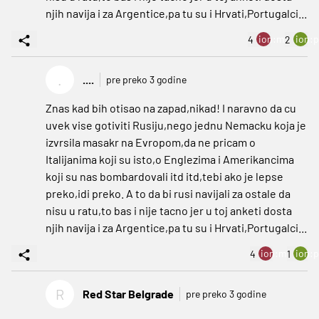
njih navija i za Argentice,pa tu su i Hrvati,Portugalci...
ion:minus
ion:p
4
2
.
....
pre preko 3 godine
Znas kad bih otisao na zapad,nikad! I naravno da cu
uvek vise gotiviti Rusiju,nego jednu Nemacku koja je
izvrsila masakr na Evropom,da ne pricam o
Italijanima koji su isto,o Englezima i Amerikancima
koji su nas bombardovali itd itd,tebi ako je lepse
preko,idi preko. A to da bi rusi navijali za ostale da
nisu u ratu,to bas i nije tacno jer u toj anketi dosta
njih navija i za Argentice,pa tu su i Hrvati,Portugalci...
ion:minus
ion:p
4
1
R
Red Star Belgrade
pre preko 3 godine