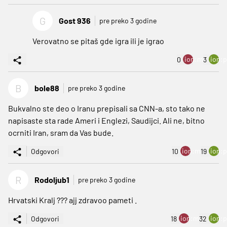
G
Gost 936
pre preko 3 godine
Verovatno se pitaš gde igra ili je igrao
ion:minus
ion:p
0
3
B
bole88
pre preko 3 godine
Bukvalno ste deo o Iranu prepisali sa CNN-a, sto tako ne
napisaste sta rade Ameri i Englezi, Saudijci. Ali ne, bitno
ocrniti Iran, sram da Vas bude.
ion:minus
ion:p
Odgovori
10
19
R
Rodoljub1
pre preko 3 godine
Hrvatski Kralj ??? ajj zdravoo pameti .
ion:minus
ion:p
Odgovori
18
32