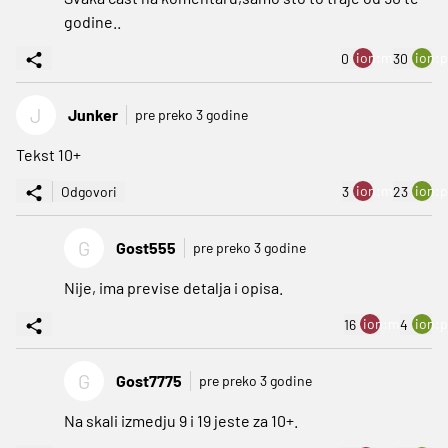
godine..
ion:minus
ion:p
0
30
J
Junker
pre preko 3 godine
Tekst 10+
ion:minus
ion:p
Odgovori
3
23
G
Gost555
pre preko 3 godine
Nije, ima previse detalja i opisa.
ion:minus
ion:p
16
4
G
Gost7775
pre preko 3 godine
Na skali izmedju 9 i 19 jeste za 10+.