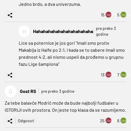
Jedno brdo, a dva univerzuma.
ion:minus
ion:p
15
5
pre preko 3
H
Hahahahahahahahahahahahah
godine
Lice sa poternice je jos gori "Imali smo protiv
Makabija iz Haife po 2:1, i kada se to sabere imali smo
prednost 4:2, ali nismo uspeli da prođemo u grupnu
fazu Lige šampiona"
ion:minus
ion:p
13
7
G
Gost RS
pre preko 3 godine
Za tebe balavče Modrič može da bude najbolji fudbaler u
ISTORIJI ovih prostora. On jeste top klasa da se razumijemo.
ion:minus
ion:p
Odgovori
25
6