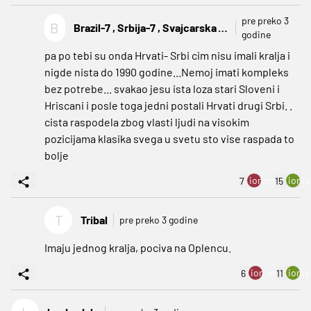
pre preko 3
B
Brazil-7 , Srbija-7 , Svajcarska
godine
-3, Camerun-
pa po tebi su onda Hrvati- Srbi cim nisu imali kralja i
nigde nista do 1990 godine...Nemoj imati kompleks
bez potrebe... svakao jesu ista loza stari Sloveni i
Hriscani i posle toga jedni postali Hrvati drugi Srbi. .
cista raspodela zbog vlasti ljudi na visokim
pozicijama klasika svega u svetu sto vise raspada to
bolje
ion:minus
ion:p
7
15
T
Tribal
pre preko 3 godine
Imaju jednog kralja, pociva na Oplencu.
ion:minus
ion:p
6
11