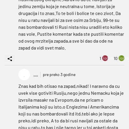
jedinu zemlju koja je neutralna u tome. Istorija je
drugacija i to znas.To te boli i bolice te ceo zivot. Da
nisu u ratu navijali bi za sve osim za Srbiju. 99-te su
nas bombardovali ti Rusi nista nisu uradili eto koliko
nas vole. Pustite komentar kada ste pustili komentar
od ovog mrzitelja zapada,a sve bi dao da ode na
zapad da vidi svet malo.
ion:minus
ion:p
1
10
.
....
pre preko 3 godine
Znas kad bih otisao na zapad,nikad! I naravno da cu
uvek vise gotiviti Rusiju,nego jednu Nemacku koja je
izvrsila masakr na Evropom,da ne pricam o
Italijanima koji su isto,o Englezima i Amerikancima
koji su nas bombardovali itd itd,tebi ako je lepse
preko,idi preko. A to da bi rusi navijali za ostale da
nisu u ratu,to bas i nije tacno jer u toj anketi dosta