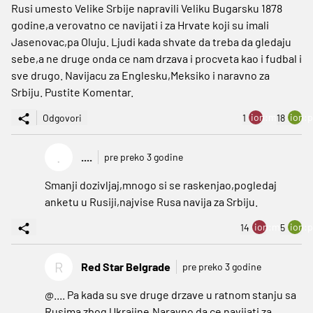
Rusi umesto Velike Srbije napravili Veliku Bugarsku 1878
godine,a verovatno ce navijati i za Hrvate koji su imali
Jasenovac,pa Oluju. Ljudi kada shvate da treba da gledaju
sebe,a ne druge onda ce nam drzava i procveta kao i fudbal i
sve drugo. Navijacu za Englesku,Meksiko i naravno za
Srbiju. Pustite Komentar.
ion:minus
ion:p
Odgovori
1
18
.
....
pre preko 3 godine
Smanji dozivljaj,mnogo si se raskenjao,pogledaj
anketu u Rusiji,najvise Rusa navija za Srbiju.
ion:minus
ion:p
14
5
R
Red Star Belgrade
pre preko 3 godine
@.... Pa kada su sve druge drzave u ratnom stanju sa
Rusima zbog Ukrajine.Naravno da ce navijati za