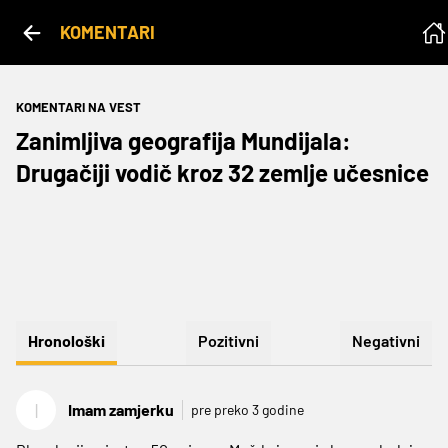
KOMENTARI
KOMENTARI NA VEST
Zanimljiva geografija Mundijala:
Drugačiji vodič kroz 32 zemlje učesnice
Hronološki
Pozitivni
Negativni
I
Imam zamjerku
pre preko 3 godine