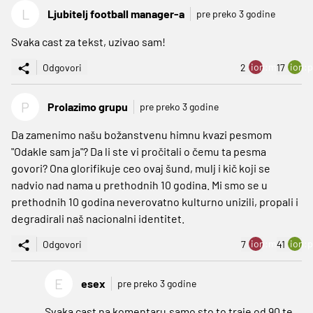
L
Ljubitelj football manager-a
pre preko 3 godine
Svaka cast za tekst, uzivao sam!
ion:minus
ion:p
Odgovori
2
17
P
Prolazimo grupu
pre preko 3 godine
Da zamenimo našu božanstvenu himnu kvazi pesmom
"Odakle sam ja"? Da li ste vi pročitali o čemu ta pesma
govori? Ona glorifikuje ceo ovaj šund, mulj i kič koji se
nadvio nad nama u prethodnih 10 godina. Mi smo se u
prethodnih 10 godina neverovatno kulturno unizili, propali i
degradirali naš nacionalni identitet.
ion:minus
ion:p
Odgovori
7
41
E
esex
pre preko 3 godine
Svaka cast na komentaru,samo sto to traje od 90 te