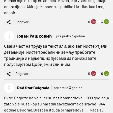
Bleach nije ni u top 50 animea. Možda je prvi ako se gledaju
oni za djecu. Akira je konsenzus publike i kritike, kao i moj
odabir.
ion:minus
ion:p
Odgovori
0
3
Ј
Јован Рашковић
pre preko 3 godine
Свака част на труду за текст али, ако већ нисте хтјели
детаљније, нисте требали ни земљу пребогате
традиције и најљепших пјесама да понижавате
полусвијетом Цобијем и сличним.
ion:minus
ion:p
Odgovori
0
6
R
Red Star Belgrade
pre preko 3 godine
Ovde Engleze ne vole jer su nas bombardovali 1999 godine,a
zato vole Ruse koji su naredili saveznicima da sravne 1944
godine Beograd,Drezden itd. da bi napredovali.Ili kada su