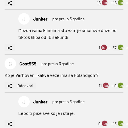
ion:minus
ion:p
15
15
J
Junker
pre preko 3 godine
Mozda vama klincima sto vam je smor sve duze od
tiktok klipa od 10 sekundi.
ion:minus
ion:p
1
37
G
Gost555
pre preko 3 godine
Ko je Verhoven i kakve veze ima sa Holandijom?
ion:minus
ion:p
Odgovori
11
0
J
Junker
pre preko 3 godine
Lepo ti pise sve ko je i sta je.
ion:minus
ion:p
0
13