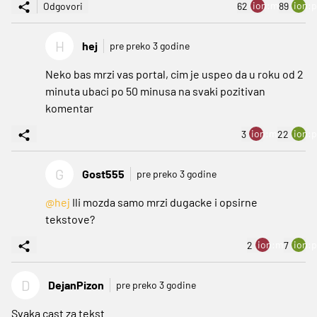
ion:minus
ion:p
Odgovori
62
89
H
hej
pre preko 3 godine
Neko bas mrzi vas portal, cim je uspeo da u roku od 2
minuta ubaci po 50 minusa na svaki pozitivan
komentar
ion:minus
ion:p
3
22
G
Gost555
pre preko 3 godine
@hej
Ili mozda samo mrzi dugacke i opsirne
tekstove?
ion:minus
ion:p
2
7
D
DejanPizon
pre preko 3 godine
Svaka cast za tekst.