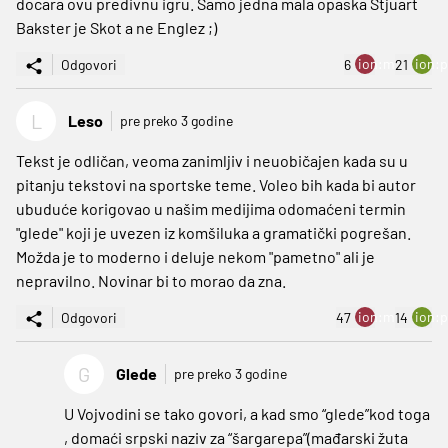
docara ovu predivnu igru. Samo jedna mala opaska Stjuart
Bakster je Skot a ne Englez ;)
ion:minus
ion:p
Odgovori
6
21
L
Leso
pre preko 3 godine
Tekst je odličan, veoma zanimljiv i neuobičajen kada su u
pitanju tekstovi na sportske teme. Voleo bih kada bi autor
ubuduće korigovao u našim medijima odomaćeni termin
"glede" koji je uvezen iz komšiluka a gramatički pogrešan.
Možda je to moderno i deluje nekom "pametno" ali je
nepravilno. Novinar bi to morao da zna.
ion:minus
ion:p
Odgovori
47
14
G
Glede
pre preko 3 godine
U Vojvodini se tako govori, a kad smo “glede”kod toga
, domaći srpski naziv za “šargarepa”(mađarski žuta