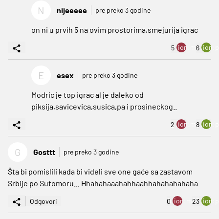
N
nijeeeee
pre preko 3 godine
on ni u prvih 5 na ovim prostorima,smejurija igrac
ion:minus
ion:p
5
6
E
esex
pre preko 3 godine
Modric je top igrac al je daleko od
piksija,savicevica,susica,pa i prosineckog..
ion:minus
ion:p
2
8
G
Gosttt
pre preko 3 godine
Šta bi pomislili kada bi videli sve one gaće sa zastavom
Srbije po Sutomoru... Hhahahaaahahhaahhahahahahaha
ion:minus
ion:p
Odgovori
0
23