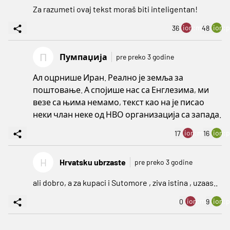
Za razumeti ovaj tekst moraš biti inteligentan!
ion:minus
ion:p
36
48
П
Пумпаџија
pre preko 3 godine
Ал оцрнише Иран. Реално је земља за
поштовање. А спојише нас са Енглезима, ми
везе са њима немамо, текст као на је писао
неки члан неке од НВО организација са запада.
ion:minus
ion:p
17
16
H
Hrvatsku ubrzaste
pre preko 3 godine
ali dobro, a za kupaci i Sutomore , ziva istina , uzaas..
ion:minus
ion:p
0
9