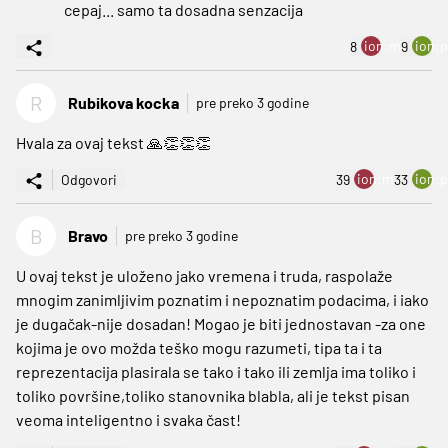
cepaj... samo ta dosadna senzacija
ion:minus
ion:p
8
9
R
Rubikova kocka
pre preko 3 godine
Hvala za ovaj tekst 🙏👏👏👏
ion:minus
ion:p
Odgovori
39
33
B
Bravo
pre preko 3 godine
U ovaj tekst je uloženo jako vremena i truda, raspolaže
mnogim zanimljivim poznatim i nepoznatim podacima, i iako
je dugačak-nije dosadan! Mogao je biti jednostavan -za one
kojima je ovo možda teško mogu razumeti, tipa ta i ta
reprezentacija plasirala se tako i tako ili zemlja ima toliko i
toliko površine,toliko stanovnika blabla, ali je tekst pisan
veoma inteligentno i svaka čast!