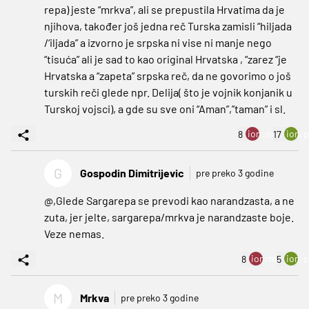
repa) jeste “mrkva”, ali se prepustila Hrvatima da je
njihova, također još jedna reč Turska zamisli “hiljada
/‘iljada” a izvorno je srpska ni vise ni manje nego
“tisuća” ali je sad to kao original Hrvatska , “zarez “je
Hrvatska a “zapeta” srpska reč, da ne govorimo o još
turskih reči glede npr. Delija( što je vojnik konjanik u
Turskoj vojsci), a gde su sve oni “Aman”,”taman” i sl.
ion:minus
ion:p
8
17
G
Gospodin Dimitrijevic
pre preko 3 godine
@,Glede Sargarepa se prevodi kao narandzasta, a ne
zuta, jer jelte, sargarepa/mrkva je narandzaste boje.
Veze nemas.
ion:minus
ion:p
8
5
M
Mrkva
pre preko 3 godine