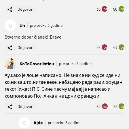
ion:minus
ion:p
Odgovori
36
50
U
Uh
pre preko 3 godine
Stvarno dobar članak!!Bravo
ion:minus
ion:p
Odgovori
35
47
KoToGovoriIstinu
pre preko 3 godine
Ау,како је лоше написано! Не зна се ни куд се иде,ни
ко,ни зашто,нигде везе, набацано реда ради,офуцан
текст. Ужас! П.С. Сине песму мај веј је написао и
компоновао Пол Анка а не црни французи.
ion:minus
ion:p
Odgovori
52
53
A
Ajde
pre preko 3 godine