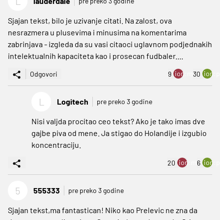
L
lauderdale
pre preko 3 godine
Sjajan tekst, bilo je uzivanje citati. Na zalost, ova
nesrazmera u plusevima i minusima na komentarima
zabrinjava - izgleda da su vasi citaoci uglavnom podjednakih
intelektualnih kapaciteta kao i prosecan fudbaler....
ion:minus
ion:p
Odgovori
9
30
L
Logitech
pre preko 3 godine
Nisi valjda procitao ceo tekst? Ako je tako imas dve
gajbe piva od mene. Ja stigao do Holandije i izgubio
koncentraciju.
ion:minus
ion:p
20
6
5
555333
pre preko 3 godine
Sjajan tekst,ma fantastican! Niko kao Prelevic ne zna da