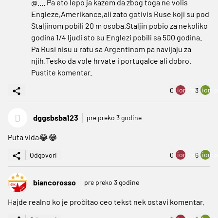
@.... Pa eto lepo ja kazem da zbog toga ne volis
Engleze,Amerikance,ali zato gotivis Ruse koji su pod
Staljinom pobili 20 m osoba.Staljin pobio za nekoliko
godina 1/4 ljudi sto su Englezi pobili sa 500 godina.
Pa Rusi nisu u ratu sa Argentinom pa navijaju za
njih.Tesko da vole hrvate i portugalce ali dobro.
Pustite komentar.
ion:minus
ion:p
0
3
D
dggsbsba123
pre preko 3 godine
Puta vida😂😂
ion:minus
ion:p
Odgovori
0
6
biancorosso
pre preko 3 godine
Hajde realno ko je pročitao ceo tekst nek ostavi komentar.