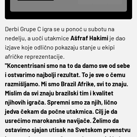
Derbi Grupe C igra se u ponoć u subotu na
nedelju, a uoči utakmice
Ašfraf Hakimi
je dao
izjave koje odlično pokazaju stanje u ekipi
afričke reprezentacije.
"Koncentrisani smo na to da damo sve od sebe
i ostvarimo najbolji rezultat. To je sve o čemu
razmišljamo. Mi smo Brazil Afrike, svi to znaju.
Mislim da svi znaju brazilski tim i kvalitet
njihovih igrača. Spremni smo za njih, lično
jedva čekam da počne utakmica. Cilj je da
usrećimo marokanske navijače. Želimo da
ostavimo sjajan utisak na Svetskom prvenstvu