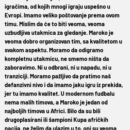
igračima, od kojih mnogi igraju uspešno u
Evropi. Imamo veliko poštovanje prema ovom
timu. Mislim da će to biti veoma, veoma
uzbudljiva utakmica za gledanje. Maroko je
veoma dobro organizovan tim, sa kvalitetom u
svakom aspektu. Moramo da odigramo
kompletnu utakmicu, ne smemo ništa da
zaboravimo. Ni u odbrani, ni u napadu, ni u
tranziciji. Moramo pažljivo da pratimo naš
defanzivni nivo i da imamo jaku igru iz prekida,
jer tu imamo kvalitet. U modernom fudbalu
nema malih timova, a Maroko je jedan od
najboljih timova u Africi. Bilo da su bili
drugoplasirani ili šampioni Kupa afričkih
nacija, ne želim da ulazim u to, oni su veoma