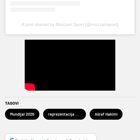
A post shared by Mozzart Sport (@mozzartsport)
TAGOVI
Mundijal 2026
reprezentacija Maroka
Ašraf Hakimi