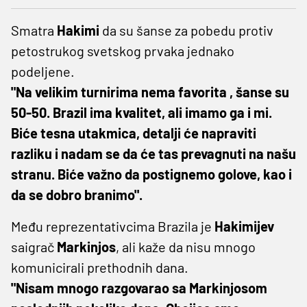
Smatra
Hakimi
da su šanse za pobedu protiv
petostrukog svetskog prvaka jednako
podeljene.
"Na velikim turnirima nema favorita , šanse su
50-50. Brazil ima kvalitet, ali imamo ga i mi.
Biće tesna utakmica, detalji će napraviti
razliku i nadam se da će tas prevagnuti na našu
stranu. Biće važno da postignemo golove, kao i
da se dobro branimo".
Među reprezentativcima Brazila je
Hakimijev
saigrač
Markinjos
, ali kaže da nisu mnogo
komunicirali prethodnih dana.
"Nisam mnogo razgovarao sa Markinjosom