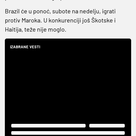
Brazil će u ponoć, subote na nedelju, igrati
protiv Maroka. U konkurenciji još Škotske i
Haitija, teže nije moglo.
IZABRANE VESTI