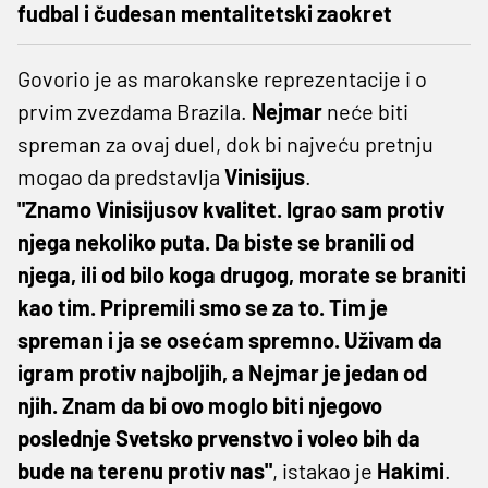
fudbal i čudesan mentalitetski zaokret
Govorio je as marokanske reprezentacije i o
prvim zvezdama Brazila.
Nejmar
neće biti
spreman za ovaj duel, dok bi najveću pretnju
mogao da predstavlja
Vinisijus
.
"Znamo Vinisijusov kvalitet. Igrao sam protiv
njega nekoliko puta. Da biste se branili od
njega, ili od bilo koga drugog, morate se braniti
kao tim. Pripremili smo se za to. Tim je
spreman i ja se osećam spremno. Uživam da
igram protiv najboljih, a Nejmar je jedan od
njih. Znam da bi ovo moglo biti njegovo
poslednje Svetsko prvenstvo i voleo bih da
bude na terenu protiv nas"
, istakao je
Hakimi
.