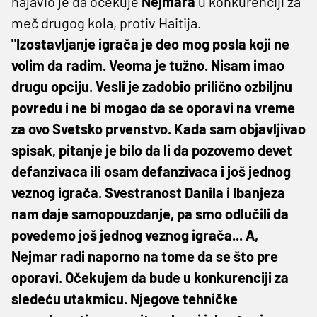
najavio je da očekuje
Nejmara
u konkurenciji za
meč drugog kola, protiv Haitija.
"Izostavljanje igrača je deo mog posla koji ne
volim da radim. Veoma je tužno. Nisam imao
drugu opciju. Vesli je zadobio prilično ozbiljnu
povredu i ne bi mogao da se oporavi na vreme
za ovo Svetsko prvenstvo. Kada sam objavljivao
spisak, pitanje je bilo da li da pozovemo devet
defanzivaca ili osam defanzivaca i još jednog
veznog igrača. Svestranost Danila i Ibanjeza
nam daje samopouzdanje, pa smo odlučili da
povedemo još jednog veznog igrača... A,
Nejmar radi naporno na tome da se što pre
oporavi. Očekujem da bude u konkurenciji za
sledeću utakmicu. Njegove tehničke