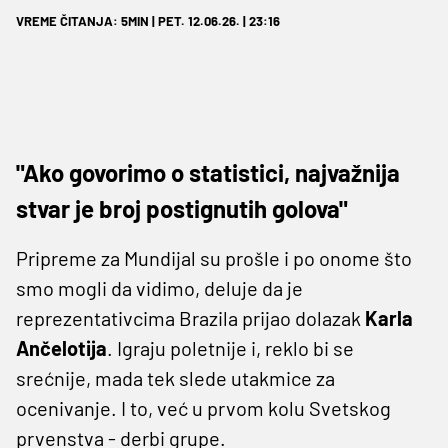
VREME ČITANJA: 5MIN | PET. 12.06.26. | 23:16
"Ako govorimo o statistici, najvažnija
stvar je broj postignutih golova"
Pripreme za Mundijal su prošle i po onome što
smo mogli da vidimo, deluje da je
reprezentativcima Brazila prijao dolazak
Karla
Ančelotija
. Igraju poletnije i, reklo bi se
srećnije, mada tek slede utakmice za
ocenivanje. I to, već u prvom kolu Svetskog
prvenstva - derbi grupe.