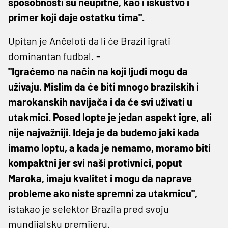
sposobnosti su neupitne, kao i iskustvo i
primer koji daje ostatku tima".
Upitan je Ančeloti da li će Brazil igrati
dominantan fudbal. -
"Igraćemo na način na koji ljudi mogu da
uživaju. Mislim da će biti mnogo brazilskih i
marokanskih navijača i da će svi uživati u
utakmici. Posed lopte je jedan aspekt igre, ali
nije najvažniji. Ideja je da budemo jaki kada
imamo loptu, a kada je nemamo, moramo biti
kompaktni jer svi naši protivnici, poput
Maroka, imaju kvalitet i mogu da naprave
probleme ako niste spremni za utakmicu",
istakao je selektor Brazila pred svoju
mundijalsku premijeru.