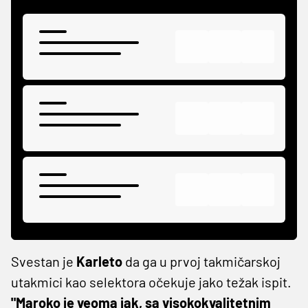
Svestan je
Karleto
da ga u prvoj takmičarskoj
utakmici kao selektora očekuje jako težak ispit.
"Maroko je veoma jak, sa visokokvalitetnim