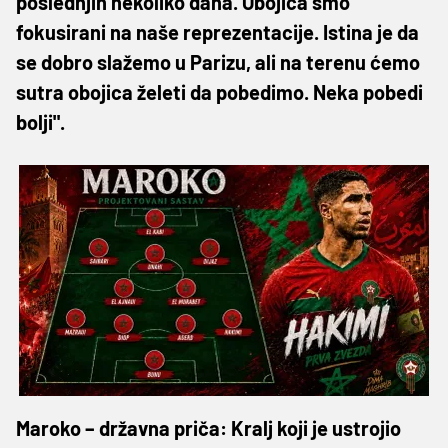
poslednjih nekoliko dana. Obojica smo
fokusirani na naše reprezentacije. Istina je da
se dobro slažemo u Parizu, ali na terenu ćemo
sutra obojica želeti da pobedimo. Neka pobedi
bolji".
Maroko – državna priča: Kralj koji je ustrojio