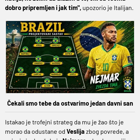
dobro pripremljen i jak tim",
upozorio je Italijan.
Čekali smo tebe da ostvarimo jedan davni san
Istakao je trofejni strateg da mu je žao što je
morao da odustane od
Veslija
zbog povrede, a