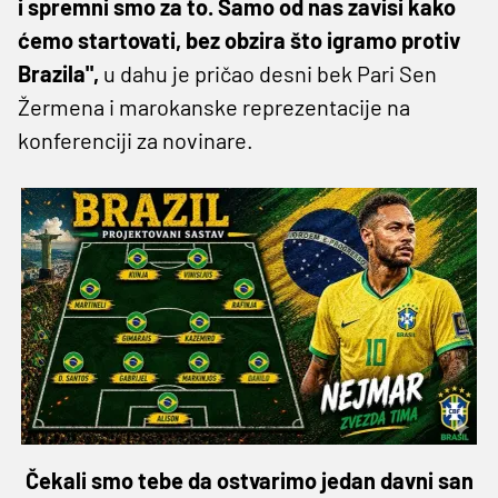
i spremni smo za to. Samo od nas zavisi kako
ćemo startovati, bez obzira što igramo protiv
Brazila",
u dahu je pričao desni bek Pari Sen
Žermena i marokanske reprezentacije na
konferenciji za novinare.
Čekali smo tebe da ostvarimo jedan davni san