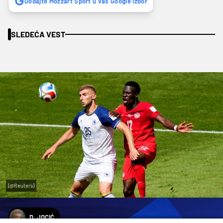
Dodajte Mozzart Sport u vaš Google izbor
SLEDEĆA VEST
(@Reuters)
D. JOCIĆ