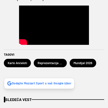
TAGOVI
Karlo Anćeloti
Reprezentacija Brazila
Mundijal 2026
Dodajte Mozzart Sport u vaš Google izbor
SLEDEĆA VEST