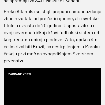
se spremaju za SAD, Meksiko i Kanadu,
Preko Atlantika su stigli prepuni samopouzdanja
zbog rezultata od pre četiri godine, ali i svetske
titule u uzrastu do 20 godina. Uspostavili su u
ovoj severnoafričkoj državi fudbalski sistem od
kog trenutno ubiraju plodove. Zato, uprkos što
će im rival biti Brazil, sa nestrpljenjem u Maroku
čekaju prvi meč na ovogodišnjem Svetskom
prvenstvu.
IZABRANE VESTI