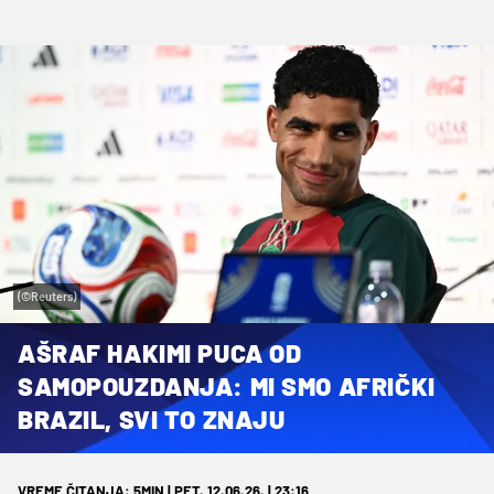
(©Reuters)
AŠRAF HAKIMI PUCA OD
SAMOPOUZDANJA: MI SMO AFRIČKI
BRAZIL, SVI TO ZNAJU
VREME ČITANJA: 5MIN | PET. 12.06.26. | 23:16