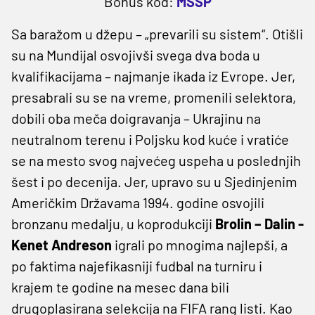
Bonus kod:
MSSP
Sa baražom u džepu – „prevarili su sistem“. Otišli
su na Mundijal osvojivši svega dva boda u
kvalifikacijama – najmanje ikada iz Evrope. Jer,
presabrali su se na vreme, promenili selektora,
dobili oba meča doigravanja – Ukrajinu na
neutralnom terenu i Poljsku kod kuće i vratiće
se na mesto svog najvećeg uspeha u poslednjih
šest i po decenija. Jer, upravo su u Sjedinjenim
Američkim Državama 1994. godine osvojili
bronzanu medalju, u koprodukciji
Brolin – Dalin -
Kenet Andreson
igrali po mnogima najlepši, a
po faktima najefikasniji fudbal na turniru i
krajem te godine na mesec dana bili
drugoplasirana selekcija na FIFA rang listi. Kao