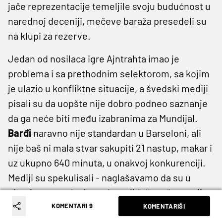
jače reprezentacije temeljile svoju budućnost u
narednoj deceniji, mečeve baraža presedeli su
na klupi za rezerve.
Jedan od nosilaca igre Ajntrahta imao je
problema i sa prethodnim selektorom, sa kojim
je ulazio u konfliktne situacije, a švedski mediji
pisali su da uopšte nije dobro podneo saznanje
da ga neće biti među izabranima za Mundijal.
Barđi
naravno nije standardan u Barseloni, ali
nije baš ni mala stvar sakupiti 21 nastup, makar i
uz ukupno 640 minuta, u onakvoj konkurenciji.
Mediji su spekulisali - naglašavamo da su u
pitanju samo glasine - da, najblaže rečeno, nije
baš pokazivao entuzijazam u kolektivnom
KOMENTARI 9
KOMENTARIŠI
radovanju nakon pobeda nad Ukrajinom i