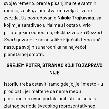
svojevremeno, prema pisanjima relevantnih
medija, velika, a neostvarena želja Crvene
zvezde. Uz posredovanje
Nikole Trajkovića
, sa
kojim je sarađivao u Malmeu i ostao u vrlo
prijateljskim odnosima, ekskluzivno za
Mozzart
Sport
govorio je na nekoliko ključnih tema uoči
nastupa svojih sunarodnika na najvećoj
planetarnoj smotri.
GREJEM POTER, STRANAC KOJI TO ZAPRAVO
NIJE
Istoriju treba ostaviti tamo gde joj je i mesto – u
prošlosti, jer maltene da nema među
posetiocima ovog portala onih što se sećaju
zlatnog perioda švedskog reprezentativnog