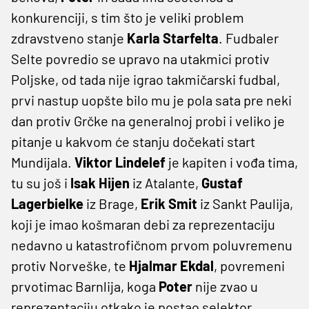
konkurenciji, s tim što je veliki problem
zdravstveno stanje
Karla Starfelta
. Fudbaler
Selte povredio se upravo na utakmici protiv
Poljske, od tada nije igrao takmičarski fudbal,
prvi nastup uopšte bilo mu je pola sata pre neki
dan protiv Grčke na generalnoj probi i veliko je
pitanje u kakvom će stanju dočekati start
Mundijala.
Viktor Lindelef
je kapiten i vođa tima,
tu su još i
Isak Hijen
iz Atalante,
Gustaf
Lagerbielke
iz Brage,
Erik Smit
iz Sankt Paulija,
koji je imao košmaran debi za reprezentaciju
nedavno u katastrofičnom prvom poluvremenu
protiv Norveške, te
Hjalmar Ekdal
, povremeni
prvotimac Barnlija, koga
Poter
nije zvao u
reprezentaciju otkako je postao selektor.