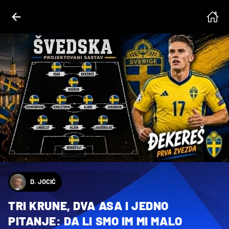
D. JOCIĆ
TRI KRUNE, DVA ASA I JEDNO
PITANJE: DA LI SMO IM MI MALO