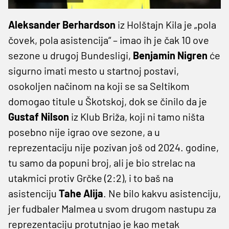
Aleksander Berhardson
iz Holštajn Kila je „pola
čovek, pola asistencija“ – imao ih je čak 10 ove
sezone u drugoj Bundesligi,
Benjamin Nigren
će
sigurno imati mesto u startnoj postavi,
osokoljen načinom na koji se sa Seltikom
domogao titule u Škotskoj, dok se činilo da je
Gustaf Nilson
iz Klub Briža, koji ni tamo ništa
posebno nije igrao ove sezone, a u
reprezentaciju nije pozivan još od 2024. godine,
tu samo da popuni broj, ali je bio strelac na
utakmici protiv Grčke (2:2), i to baš na
asistenciju
Tahe Alija
. Ne bilo kakvu asistenciju,
jer fudbaler Malmea u svom drugom nastupu za
reprezentaciju protutnjao je kao metak