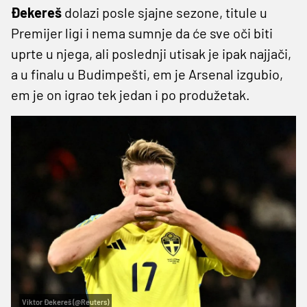
Đekereš
dolazi posle sjajne sezone, titule u
Premijer ligi i nema sumnje da će sve oči biti
uprte u njega, ali poslednji utisak je ipak najjači,
a u finalu u Budimpešti, em je Arsenal izgubio,
em je on igrao tek jedan i po produžetak.
Viktor Đekereš (@Reuters)