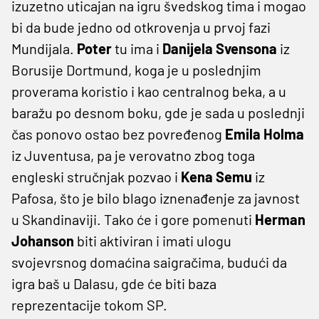
izuzetno uticajan na igru švedskog tima i mogao
bi da bude jedno od otkrovenja u prvoj fazi
Mundijala.
Poter
tu ima i
Danijela Svensona
iz
Borusije Dortmund, koga je u poslednjim
proverama koristio i kao centralnog beka, a u
baražu po desnom boku, gde je sada u poslednji
čas ponovo ostao bez povređenog
Emila Holma
iz Juventusa, pa je verovatno zbog toga
engleski stručnjak pozvao i
Kena Semu
iz
Pafosa, što je bilo blago iznenađenje za javnost
u Skandinaviji. Tako će i gore pomenuti
Herman
Johanson
biti aktiviran i imati ulogu
svojevrsnog domaćina saigračima, budući da
igra baš u Dalasu, gde će biti baza
reprezentacije tokom SP.