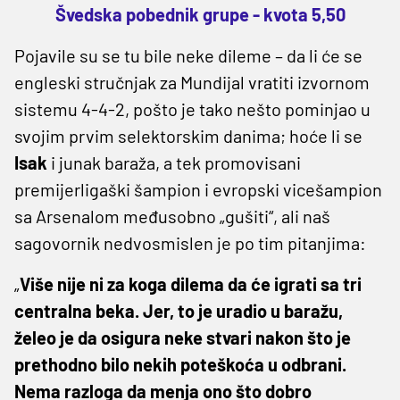
Švedska pobednik grupe - kvota 5,50
Pojavile su se tu bile neke dileme – da li će se
engleski stručnjak za Mundijal vratiti izvornom
sistemu 4-4-2, pošto je tako nešto pominjao u
svojim prvim selektorskim danima; hoće li se
Isak
i junak baraža, a tek promovisani
premijerligaški šampion i evropski vicešampion
sa Arsenalom međusobno „gušiti“, ali naš
sagovornik nedvosmislen je po tim pitanjima:
„
Više nije ni za koga dilema da će igrati sa tri
centralna beka. Jer, to je uradio u baražu,
želeo je da osigura neke stvari nakon što je
prethodno bilo nekih poteškoća u odbrani.
Nema razloga da menja ono što dobro