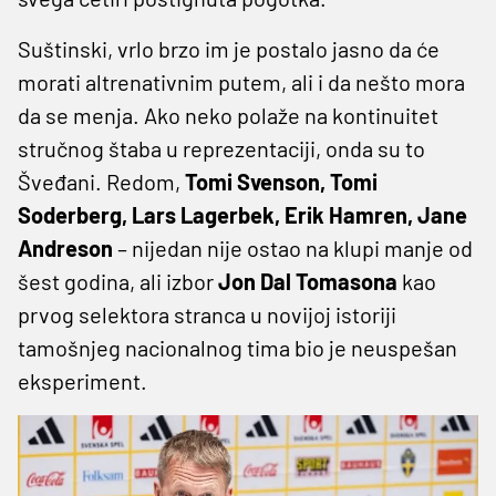
Suštinski, vrlo brzo im je postalo jasno da će
morati altrenativnim putem, ali i da nešto mora
da se menja. Ako neko polaže na kontinuitet
stručnog štaba u reprezentaciji, onda su to
Šveđani. Redom,
Tomi Svenson, Tomi
Soderberg, Lars Lagerbek, Erik Hamren, Jane
Andreson
– nijedan nije ostao na klupi manje od
šest godina, ali izbor
Jon Dal Tomasona
kao
prvog selektora stranca u novijoj istoriji
tamošnjeg nacionalnog tima bio je neuspešan
eksperiment.