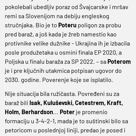
pokolebali ubedljiv poraz od Švajcarske i mršav
remi sa Slovenijom na debiju engleskog
stručnjaka. Bio je to
Poteru
poligon za probu
pred baraž, a još kada je žreb namestio kao
protivnike velike dužnike - Ukrajina ih je izbacila
posle produžetaka u osmini finala EP 2020, a
Poljska u finalu baraža za SP 2022. – sa
Poterom
je i pre ključnih utakmica potpisan ugovor do
2030. godine. Poverenje koje se isplatilo.
Nije situacija bila ružičasta. Povređeni su za
baraž bili
Isak, Kuluševski, Cetestrem, Kraft,
Holm, Berhardson
...
Poter
je promenio
formaciju u 3-4-2-1, mada je to suštinski bilo sa
petoricom u poslednjoj liniji, predao je posed i