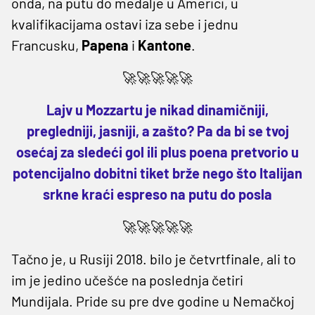
onda, na putu do medalje u Americi, u
kvalifikacijama ostavi iza sebe i jednu
Francusku,
Papena
i
Kantone
.
🚀🚀🚀🚀🚀
Lajv u Mozzartu je nikad dinamičniji,
pregledniji, jasniji, a zašto? Pa da bi se tvoj
osećaj za sledeći gol ili plus poena pretvorio u
potencijalno dobitni tiket brže nego što Italijan
srkne kraći espreso na putu do posla
🚀🚀🚀🚀🚀
Tačno je, u Rusiji 2018. bilo je četvrtfinale, ali to
im je jedino učešće na poslednja četiri
Mundijala. Pride su pre dve godine u Nemačkoj