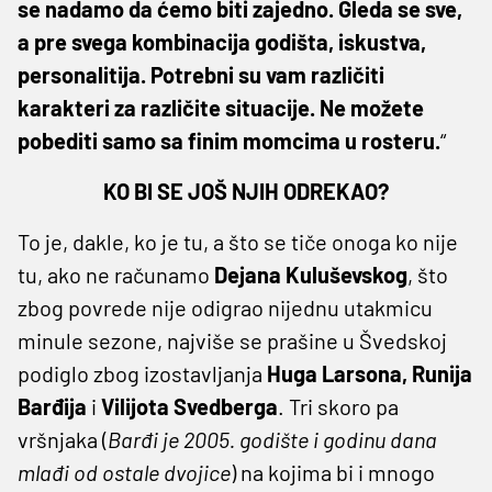
se nadamo da ćemo biti zajedno. Gleda se sve,
a pre svega kombinacija godišta, iskustva,
personalitija. Potrebni su vam različiti
karakteri za različite situacije. Ne možete
pobediti samo sa finim momcima u rosteru.
“
KO BI SE JOŠ NJIH ODREKAO?
To je, dakle, ko je tu, a što se tiče onoga ko nije
tu, ako ne računamo
Dejana Kuluševskog
, što
zbog povrede nije odigrao nijednu utakmicu
minule sezone, najviše se prašine u Švedskoj
podiglo zbog izostavljanja
Huga Larsona, Runija
Barđija
i
Vilijota Svedberga
. Tri skoro pa
vršnjaka (
Barđi je 2005. godište i godinu dana
mlađi od ostale dvojice
) na kojima bi i mnogo