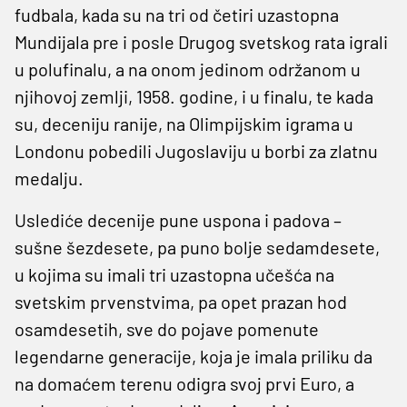
fudbala, kada su na tri od četiri uzastopna
Mundijala pre i posle Drugog svetskog rata igrali
u polufinalu, a na onom jedinom održanom u
njihovoj zemlji, 1958. godine, i u finalu, te kada
su, deceniju ranije, na Olimpijskim igrama u
Londonu pobedili Jugoslaviju u borbi za zlatnu
medalju.
Uslediće decenije pune uspona i padova –
sušne šezdesete, pa puno bolje sedamdesete,
u kojima su imali tri uzastopna učešća na
svetskim prvenstvima, pa opet prazan hod
osamdesetih, sve do pojave pomenute
legendarne generacije, koja je imala priliku da
na domaćem terenu odigra svoj prvi Euro, a