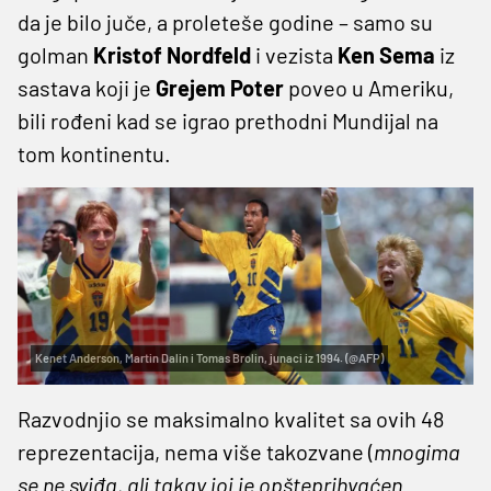
da je bilo juče, a proleteše godine – samo su
golman
Kristof Nordfeld
i vezista
Ken Sema
iz
sastava koji je
Grejem Poter
poveo u Ameriku,
bili rođeni kad se igrao prethodni Mundijal na
tom kontinentu.
Kenet Anderson, Martin Dalin i Tomas Brolin, junaci iz 1994. (@AFP)
Razvodnjio se maksimalno kvalitet sa ovih 48
reprezentacija, nema više takozvane (
mnogima
se ne sviđa, ali takav joj je opšteprihvaćen