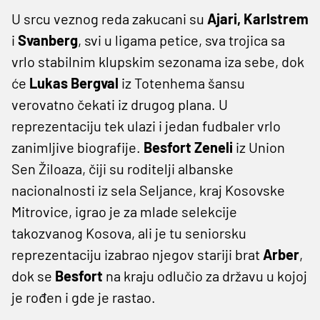
U srcu veznog reda zakucani su
Ajari, Karlstrem
i
Svanberg
, svi u ligama petice, sva trojica sa
vrlo stabilnim klupskim sezonama iza sebe, dok
će
Lukas Bergval
iz Totenhema šansu
verovatno čekati iz drugog plana. U
reprezentaciju tek ulazi i jedan fudbaler vrlo
zanimljive biografije.
Besfort Zeneli
iz Union
Sen Žiloaza, čiji su roditelji albanske
nacionalnosti iz sela Seljance, kraj Kosovske
Mitrovice, igrao je za mlade selekcije
takozvanog Kosova, ali je tu seniorsku
reprezentaciju izabrao njegov stariji brat
Arber
,
dok se
Besfort
na kraju odlučio za državu u kojoj
je rođen i gde je rastao.