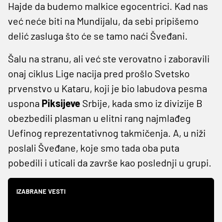
Hajde da budemo malkice egocentrici. Kad nas
već neće biti na Mundijalu, da sebi pripišemo
delić zasluga što će se tamo naći Šveđani.
Šalu na stranu, ali već ste verovatno i zaboravili
onaj ciklus Lige nacija pred prošlo Svetsko
prvenstvo u Kataru, koji je bio labudova pesma
uspona
Piksijeve
Srbije, kada smo iz divizije B
obezbedili plasman u elitni rang najmlađeg
Uefinog reprezentativnog takmičenja. A, u niži
poslali Šveđane, koje smo tada oba puta
pobedili i uticali da završe kao poslednji u grupi.
IZABRANE VESTI