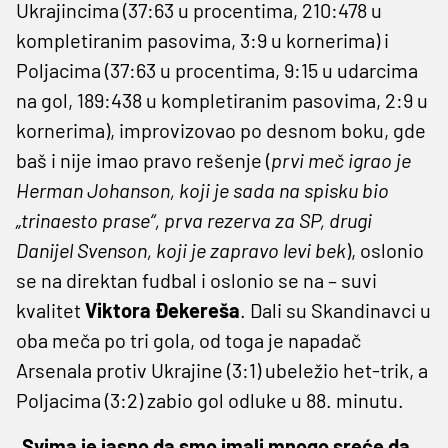
Ukrajincima (37:63 u procentima, 210:478 u
kompletiranim pasovima, 3:9 u kornerima) i
Poljacima (37:63 u procentima, 9:15 u udarcima
na gol, 189:438 u kompletiranim pasovima, 2:9 u
kornerima), improvizovao po desnom boku, gde
baš i nije imao pravo rešenje (
prvi meč igrao je
Herman Johanson, koji je sada na spisku bio
„trinaesto prase“, prva rezerva za SP, drugi
Danijel Svenson, koji je zapravo levi bek
), oslonio
se na direktan fudbal i oslonio se na – suvi
kvalitet
Viktora Đekereša
. Dali su Skandinavci u
oba meča po tri gola, od toga je napadač
Arsenala protiv Ukrajine (3:1) ubeležio het-trik, a
Poljacima (3:2) zabio gol odluke u 88. minutu.
„
Svima je jasno da smo imali mnogo sreće da