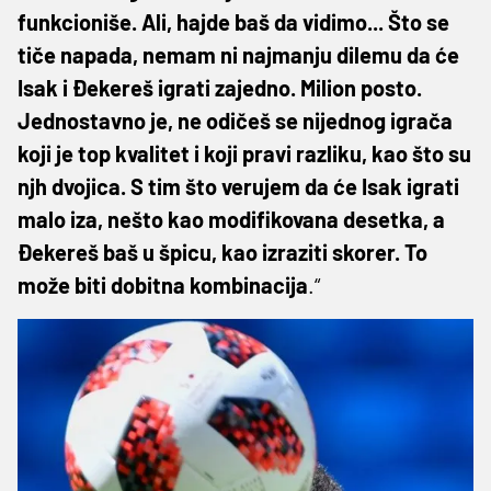
funkcioniše. Ali, hajde baš da vidimo... Što se
tiče napada, nemam ni najmanju dilemu da će
Isak i Đekereš igrati zajedno. Milion posto.
Jednostavno je, ne odičeš se nijednog igrača
koji je top kvalitet i koji pravi razliku, kao što su
njh dvojica. S tim što verujem da će Isak igrati
malo iza, nešto kao modifikovana desetka, a
Đekereš baš u špicu, kao izraziti skorer. To
može biti dobitna kombinacija
.“