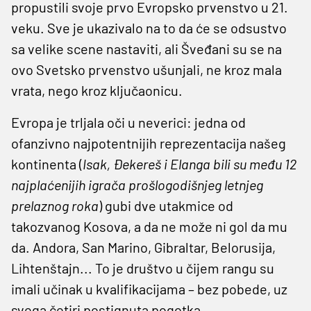
propustili svoje prvo Evropsko prvenstvo u 21.
veku. Sve je ukazivalo na to da će se odsustvo
sa velike scene nastaviti, ali Šveđani su se na
ovo Svetsko prvenstvo ušunjali, ne kroz mala
vrata, nego kroz ključaonicu.
Evropa je trljala oči u neverici: jedna od
ofanzivno najpotentnijih reprezentacija našeg
kontinenta (
Isak, Đekereš i Elanga bili su među 12
najplaćenijih igrača prošlogodišnjeg letnjeg
prelaznog roka
) gubi dve utakmice od
takozvanog Kosova, a da ne može ni gol da mu
da. Andora, San Marino, Gibraltar, Belorusija,
Lihtenštajn... To je društvo u čijem rangu su
imali učinak u kvalifikacijama – bez pobede, uz
svega četiri postignuta pogotka.