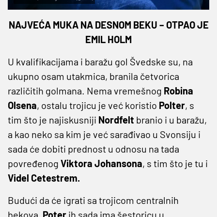
NAJVEĆA MUKA NA DESNOM BEKU – OTPAO JE
EMIL HOLM
U kvalifikacijama i baražu gol Švedske su, na
ukupno osam utakmica, branila četvorica
različitih golmana. Nema vremešnog
Robina
Olsena
, ostalu trojicu je već koristio
Polter
, s
tim što je najiskusniji
Nordfelt
branio i u baražu,
a kao neko sa kim je već sarađivao u Svonsiju i
sada će dobiti prednost u odnosu na tada
povređenog
Viktora Johansona
, s tim što je tu i
Videl Cetestrem.
Budući da će igrati sa trojicom centralnih
bekova,
Poter
ih sada ima šestoricu u