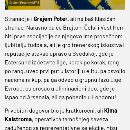
Grejem Poter (@AFP)
Stranac je i
Grejem Poter
, ali ne baš klasičan
stranac. Naravno da će Brajton, Čelsi i Vest Hem
biti prve asocijacije na njegovo ime prosečnom
ljubitelju fudbala, ali je gro trenerskog iskustva i
reputacije stekao upravo u Švedskoj, gde je
Estersund iz četvrte lige, korak po korak, rang
po rang, uveo prvi put u istoriji u elitu, pa osvojio
nacionalni kup, pa ga odveo u grupnu fazu Lige
Evrope, pa prošao u eliminacioni deo, gde je
ispao od Arsenala, ali ga pobedio u Londonu!
Prvobitni dogovor bio je kratkoročni, ali
Kima
Kalstroma
, operativca tamošnjeg saveza
zaduženog za reprezentativne selekcije, nisu