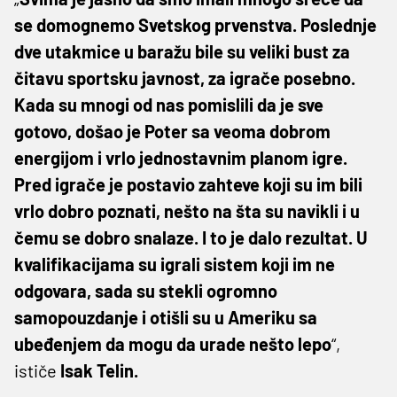
se domognemo Svetskog prvenstva. Poslednje
dve utakmice u baražu bile su veliki bust za
čitavu sportsku javnost, za igrače posebno.
Kada su mnogi od nas pomislili da je sve
gotovo, došao je Poter sa veoma dobrom
energijom i vrlo jednostavnim planom igre.
Pred igrače je postavio zahteve koji su im bili
vrlo dobro poznati, nešto na šta su navikli i u
čemu se dobro snalaze. I to je dalo rezultat. U
kvalifikacijama su igrali sistem koji im ne
odgovara, sada su stekli ogromno
samopouzdanje i otišli su u Ameriku sa
ubeđenjem da mogu da urade nešto lepo
“,
ističe
Isak Telin.