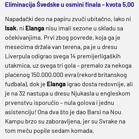
Eliminacija Švedske u osmini finala - kvota 5,00
Napadački deo na papiru zvuči ubitačno, iako ni
Isak
, ni
Elanga
nisu imali sezone u skladu sa
očekivanjima. Prvi zbog povrede, koja ga je
mesecima držala van terena, pa je u dresu
Liverpula odigrao svega 14 premijerligaških
utakmica, uz svega tri gola – premalo za nekoga
plaćenog 150.000.000 evra (rekord britanskog
fudbala), dok je
Elanga
igrao dosta redovnije, ali
je na 32 nastupa u dresu Njukasla u engleskom
prvenstvu isporučio – nula golova i jednu
asistenciju! Ona dva što je dao Barsi na Nou
Kampu brzo su zaboravljena, jer su Svrake na
tom meču popile sedam komada.