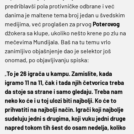
predriblavši pola protivničke odbrane i već
danima je maltene tema broj jedan u švedskim
medijima, već proglašen za prvog
Poterovog
džokera sa klupe, ukoliko nešto krene po zlu na
mečevima Mundijala. Baš na tu temu vrlo
zanimljivo objašnjenje dao je selektor još
onomad, po objavljivanju spiska:
„
To je 26 igrača u kampu. Zamislite, kada
igramo 11 na 11, čak i tada njih četvorica treba
da stoje sa strane i samo gledaju. Treba nam
neko ko će i u toj ulozi biti najbolji. Ko će to
prihvatiti na najbolji način. Igrači koji najbolje
sudeluju jedni s drugima, koji vuku jedni druge
napred tokom tih šest do osam nedelja, koliko