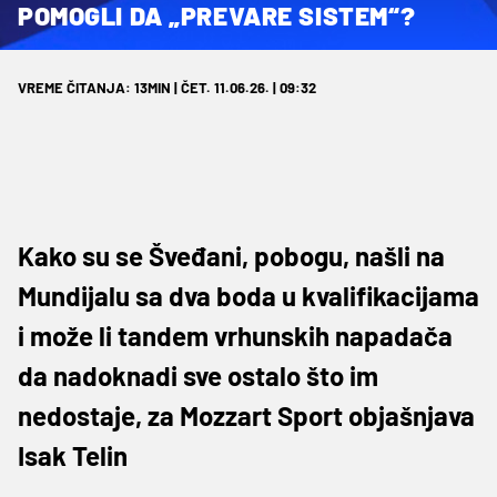
POMOGLI DA „PREVARE SISTEM“?
VREME ČITANJA: 13MIN | ČET. 11.06.26. | 09:32
Kako su se Šveđani, pobogu, našli na
Mundijalu sa dva boda u kvalifikacijama
i može li tandem vrhunskih napadača
da nadoknadi sve ostalo što im
nedostaje, za Mozzart Sport objašnjava
Isak Telin