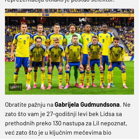
(@AFP)
Obratite pažnju na
Gabrijela Gudmundsona
. Ne
zato što vam je 27-godišnji levi bek Lidsa sa
prethodnih preko 130 nastupa za Lil nepoznat,
već zato što je u ključnim mečevima bio