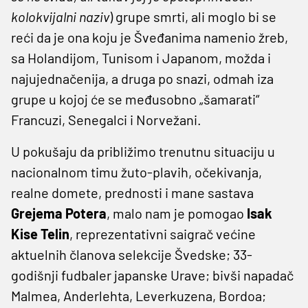
kolokvijalni naziv
) grupe smrti, ali moglo bi se
reći da je ona koju je Šveđanima namenio žreb,
sa Holandijom, Tunisom i Japanom, možda i
najujednačenija, a druga po snazi, odmah iza
grupe u kojoj će se međusobno „šamarati“
Francuzi, Senegalci i Norvežani.
U pokušaju da približimo trenutnu situaciju u
nacionalnom timu žuto-plavih, očekivanja,
realne domete, prednosti i mane sastava
Grejema Potera
, malo nam je pomogao
Isak
Kise Telin
, reprezentativni saigrač većine
aktuelnih članova selekcije Švedske; 33-
godišnji fudbaler japanske Urave; bivši napadač
Malmea, Anderlehta, Leverkuzena, Bordoa;