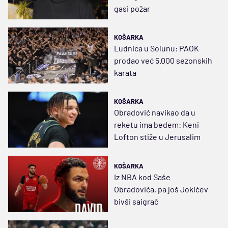
gasi požar
KOŠARKA
Ludnica u Solunu: PAOK
prodao već 5.000 sezonskih
karata
KOŠARKA
Obradović navikao da u
reketu ima bedem: Keni
Lofton stiže u Jerusalim
KOŠARKA
Iz NBA kod Saše
Obradovića, pa još Jokićev
bivši saigrač