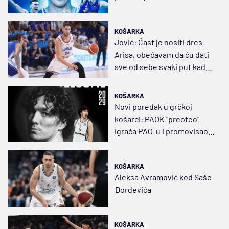
KOŠARKA
Jović: Čast je nositi dres
Arisa, obećavam da ću dati
sve od sebe svaki put kad
kročim na teren
KOŠARKA
Novi poredak u grčkoj
košarci: PAOK "preoteo"
igrača PAO-u i promovisao
Osmana od 11.000.000
dolara
KOŠARKA
Aleksa Avramović kod Saše
Đorđevića
KOŠARKA