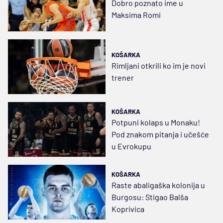
Dobro poznato ime u
Maksima Romi
KOŠARKA
Rimljani otkrili ko im je novi
trener
KOŠARKA
Potpuni kolaps u Monaku!
Pod znakom pitanja i učešće
u Evrokupu
KOŠARKA
Raste abaligaška kolonija u
Burgosu: Stigao Balša
Koprivica