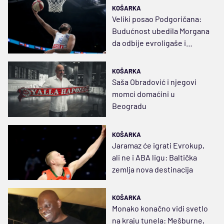
KOŠARKA
Veliki posao Podgoričana:
Budućnost ubedila Morgana
da odbije evroligaše i
ostane u Morači
KOŠARKA
Saša Obradović i njegovi
momci domaćini u
Beogradu
KOŠARKA
Jaramaz će igrati Evrokup,
ali ne i ABA ligu: Baltička
zemlja nova destinacija
KOŠARKA
Monako konačno vidi svetlo
na kraju tunela: Mešburne,