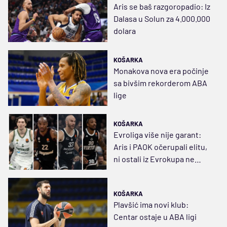
Aris se baš razgoropadio: Iz
Dalasa u Solun za 4.000.000
dolara
KOŠARKA
Monakova nova era počinje
sa bivšim rekorderom ABA
lige
KOŠARKA
Evroliga više nije garant:
Aris i PAOK očerupali elitu,
ni ostali iz Evrokupa ne
zaostaju
KOŠARKA
Plavšić ima novi klub:
Centar ostaje u ABA ligi