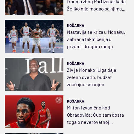
trauma zbog Partizana; kada
Željko nije mogao sa njima...
KOŠARKA
Nastavlja se kriza u Monaku:
Zabrana takmičenja u
prvom i drugom rangu
KOŠARKA
Živ je Monako: Liga daje
zeleno svetlo, budžet
značajno smanjen
KOŠARKA
Milton i zvanično kod
Obradovića: Čuo sam dosta
toga o neverovatnoj
atmsoferi