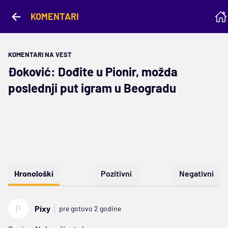
KOMENTARI
KOMENTARI NA VEST
Đoković: Dođite u Pionir, možda
poslednji put igram u Beogradu
Hronološki
Pozitivni
Negativni
P
Pixy
pre gotovo 2 godine