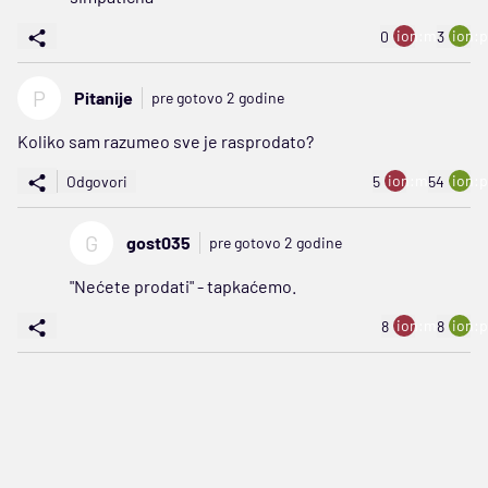
ion:minus
ion:p
0
3
P
Pitanije
pre gotovo 2 godine
Koliko sam razumeo sve je rasprodato?
ion:minus
ion:p
Odgovori
5
54
G
gost035
pre gotovo 2 godine
"Nećete prodati" - tapkaćemo.
ion:minus
ion:p
8
8