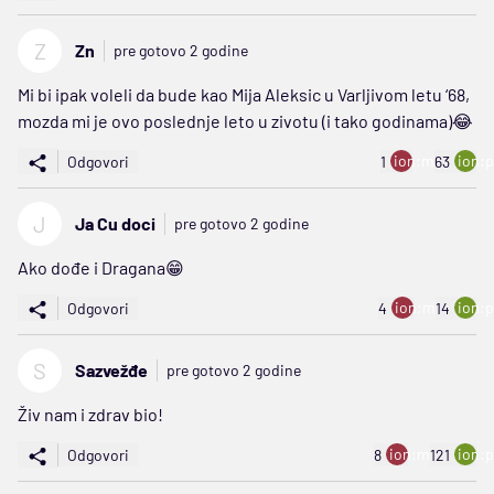
Z
Zn
pre gotovo 2 godine
Mi bi ipak voleli da bude kao Mija Aleksic u Varljivom letu ‘68,
mozda mi je ovo poslednje leto u zivotu (i tako godinama)😂
ion:minus
ion:p
Odgovori
1
63
J
Ja Cu doci
pre gotovo 2 godine
Ako dođe i Dragana😁
ion:minus
ion:p
Odgovori
4
14
S
Sazvežđe
pre gotovo 2 godine
Živ nam i zdrav bio!
ion:minus
ion:p
Odgovori
8
121