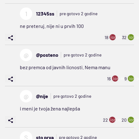
1
12345ss
pre gotovo 2 godine
ne preteruj. nije ni u prvih 100
ion:minus
ion:p
18
32
@
@posteno
pre gotovo 2 godine
bez premca od javnih licnosti. Nema manu
ion:minus
ion:p
16
9
@
@nije
pre gotovo 2 godine
i meni je tvoja žena najlepša
ion:minus
ion:p
22
20
S
sto prva
pre gotovo 2 godine