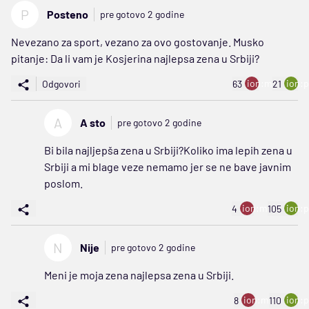
P
Posteno
pre gotovo 2 godine
Nevezano za sport, vezano za ovo gostovanje. Musko
pitanje: Da li vam je Kosjerina najlepsa zena u Srbiji?
ion:minus
ion:p
Odgovori
63
21
A
A sto
pre gotovo 2 godine
Bi bila najljepša zena u Srbiji?Koliko ima lepih zena u
Srbiji a mi blage veze nemamo jer se ne bave javnim
poslom.
ion:minus
ion:p
4
105
N
Nije
pre gotovo 2 godine
Meni je moja zena najlepsa zena u Srbiji.
ion:minus
ion:p
8
110