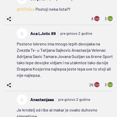
@12345ss
Postoji neka lista??
ion:minus
ion:p
8
3
A
Aca LJotic 89
pre gotovo 2 godine
Posteno Iskreno ima mnogo lepih devojaka na
Zvezda Tv- u Tatijana Sajkovic Anastasija Velenac
Adrijana Savic Tamara Jovana Guzijan sa Arene Sport
tako lepe devojke vidjam i na utakmice tako da nije
Dragana Kosjerina najlepsa jeste lepa sve to stoji ali
nije najlepsa.
ion:minus
ion:p
26
3
A
Anastasijaaa
pre gotovo 2 godine
Je krndelj od ribe al makar je ovako duhovno
simpaticna