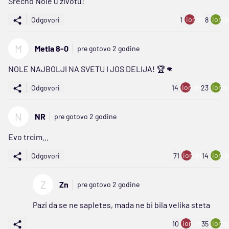
Srećno Nole u životu!
ion:minus
ion:p
Odgovori
1
8
M
Metla 8-0
pre gotovo 2 godine
NOLE NAJBOLJI NA SVETU I JOS DELIJA! 🏆👊
ion:minus
ion:p
Odgovori
14
23
N
NR
pre gotovo 2 godine
Evo trcim...
ion:minus
ion:p
Odgovori
71
14
Z
Zn
pre gotovo 2 godine
Pazi da se ne sapletes, mada ne bi bila velika steta
ion:minus
ion:p
10
35