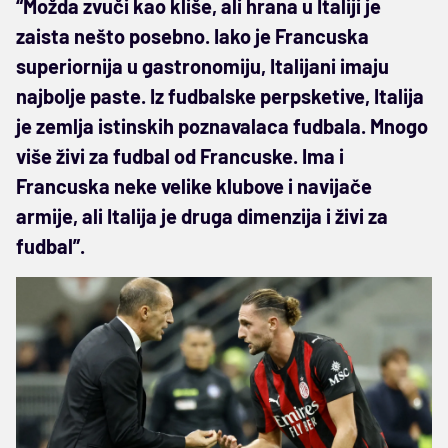
“Možda zvuči kao kliše, ali hrana u Italiji je
zaista nešto posebno. Iako je Francuska
superiornija u gastronomiju, Italijani imaju
najbolje paste. Iz fudbalske perpsketive, Italija
je zemlja istinskih poznavalaca fudbala. Mnogo
više živi za fudbal od Francuske. Ima i
Francuska neke velike klubove i navijače
armije, ali Italija je druga dimenzija i živi za
fudbal”.