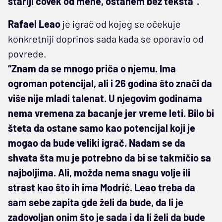
stariji čovek od mene, ostanem bez teksta”.
Rafael Leao
je igrač od kojeg se očekuje
konkretniji doprinos sada kada se oporavio od
povrede.
“Znam da se mnogo priča o njemu. Ima
ogroman potencijal, ali i 26 godina što znači da
više nije mladi talenat. U njegovim godinama
nema vremena za bacanje jer vreme leti. Bilo bi
šteta da ostane samo kao potencijal koji je
mogao da bude veliki igrač. Nadam se da
shvata šta mu je potrebno da bi se takmičio sa
najboljima. Ali, možda nema snagu volje ili
strast kao što ih ima Modrić. Leao treba da
sam sebe zapita gde želi da bude, da li je
zadovoljan onim što je sada i da li želi da bude