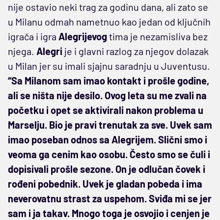
nije ostavio neki trag za godinu dana, ali zato se
u Milanu odmah nametnuo kao jedan od ključnih
igrača i igra
Alegrijevog
tima je nezamisliva bez
njega.
Alegri
je i glavni razlog za njegov dolazak
u Milan jer su imali sjajnu saradnju u Juventusu.
“Sa Milanom sam imao kontakt i prošle godine,
ali se ništa nije desilo. Ovog leta su me zvali na
početku i opet se aktivirali nakon problema u
Marselju. Bio je pravi trenutak za sve. Uvek sam
imao poseban odnos sa Alegrijem. Slični smo i
veoma ga cenim kao osobu. Često smo se čuli i
dopisivali prošle sezone. On je odlučan čovek i
rođeni pobednik. Uvek je gladan pobeda i ima
neverovatnu strast za uspehom. Sviđa mi se jer
sam i ja takav. Mnogo toga je osvojio i cenjen je