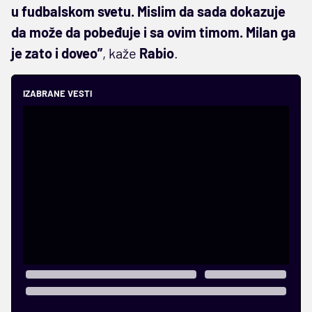
u fudbalskom svetu. Mislim da sada dokazuje
da može da pobeđuje i sa ovim timom. Milan ga
je zato i doveo”
, kaže
Rabio
.
IZABRANE VESTI