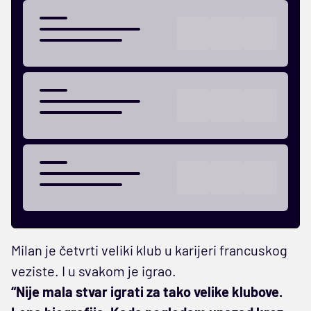
Milan je četvrti veliki klub u karijeri francuskog
veziste. I u svakom je igrao.
“Nije mala stvar igrati za tako velike klubove.