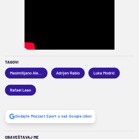
TAGOVI
Masimilijano Alegri
Adrijen Rabio
Luka Modrić
Rafael Leao
Dodajte Mozzart Sport u vaš Google izbor
OBAVEŠTAVAJ ME