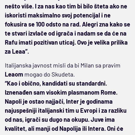
nešto više. I za nas kao tim bi bilo šteta ako ne
iskoristi maksimalno svoj potencijal i ne
fokusira se 100 odsto na rad. Alegri zna kako se
te stvari izvlače od igrača i nadam se da će na
Rafu imati pozitivan uticaj. Ovo je velika prilika
za Leaa”.
Italijanska javnost misli da bi Milan sa pravim
Leaom
mogao do Skudeta.
“Kao i obično, kandidati su standardni.
Iznenađen sam visokim plasmanom Rome.
Napoli je ostao najjači, Inter je godinama
najuspešniji italijanski tim u Evropi i za razliku
od nas, igrači su dugo na okupu. Juve ima
kvalitet, ali manji od Napolija ili Intera. Oni će