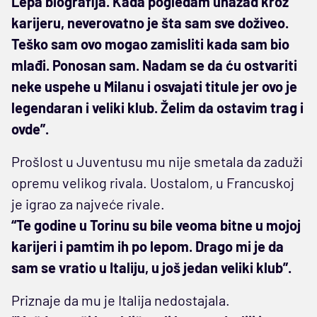
Lepa biografija. Kada pogledam unazad kroz
karijeru, neverovatno je šta sam sve doživeo.
Teško sam ovo mogao zamisliti kada sam bio
mlađi. Ponosan sam. Nadam se da ću ostvariti
neke uspehe u Milanu i osvajati titule jer ovo je
legendaran i veliki klub. Želim da ostavim trag i
ovde”.
Prošlost u Juventusu mu nije smetala da zaduži
opremu velikog rivala. Uostalom, u Francuskoj
je igrao za najveće rivale.
“Te godine u Torinu su bile veoma bitne u mojoj
karijeri i pamtim ih po lepom. Drago mi je da
sam se vratio u Italiju, u još jedan veliki klub”.
Priznaje da mu je Italija nedostajala.