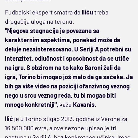
Fudbalski ekspert smatra da
Iliću
treba
drugačija uloga na terenu.
"Njegova stagnacija je povezana sa
karakternim aspektima, ponekad može da
deluje nezainteresovano. U Seriji A potrebni su
intenzitet, odlučnost i sposobnost da se utiče
na igru. S obzirom na to kako Baroni želi da
igra, Torino bi mogao još malo da ga sačeka. Ja
bih ga više video na poziciji ofanzivnog veznog
nego u srcu veznog reda, tu bi mogao biti
mnogo konkretniji"
, kaže
Kavanis
.
Ilić
je u Torino stigao 2013. godine iz Verone za
16.500.000 evra, a ove sezone upisao je tri
nastupa u Seriji A, bez konkretnog učinka. Imao