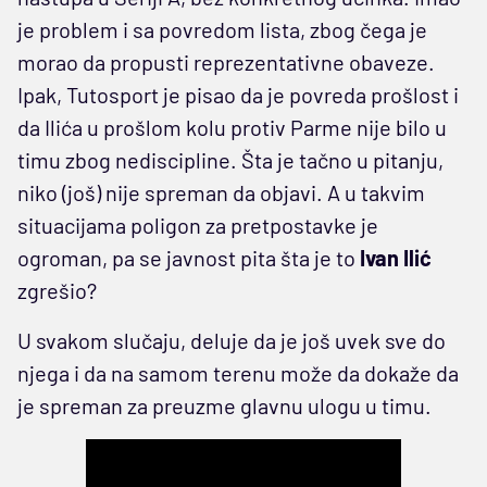
je problem i sa povredom lista, zbog čega je
morao da propusti reprezentativne obaveze.
Ipak, Tutosport je pisao da je povreda prošlost i
da Ilića u prošlom kolu protiv Parme nije bilo u
timu zbog nediscipline. Šta je tačno u pitanju,
niko (još) nije spreman da objavi. A u takvim
situacijama poligon za pretpostavke je
ogroman, pa se javnost pita šta je to
Ivan Ilić
zgrešio?
U svakom slučaju, deluje da je još uvek sve do
njega i da na samom terenu može da dokaže da
je spreman za preuzme glavnu ulogu u timu.