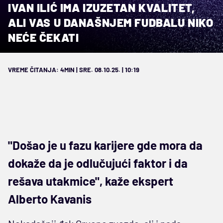
IVAN ILIĆ IMA IZUZETAN KVALITET,
ALI VAS U DANAŠNJEM FUDBALU NIKO
NEĆE ČEKATI
VREME ČITANJA: 4MIN | SRE. 08.10.25. | 10:19
"Došao je u fazu karijere gde mora da
dokaže da je odlučujući faktor i da
rešava utakmice", kaže ekspert
Alberto Kavanis