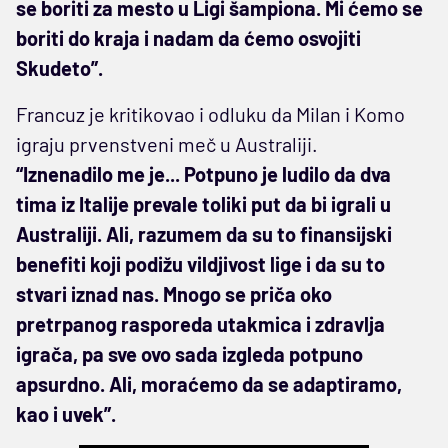
se boriti za mesto u Ligi šampiona. Mi ćemo se
boriti do kraja i nadam da ćemo osvojiti
Skudeto”.
Francuz je kritikovao i odluku da Milan i Komo
igraju prvenstveni meč u Australiji.
“Iznenadilo me je... Potpuno je ludilo da dva
tima iz Italije prevale toliki put da bi igrali u
Australiji. Ali, razumem da su to finansijski
benefiti koji podižu vildjivost lige i da su to
stvari iznad nas. Mnogo se priča oko
pretrpanog rasporeda utakmica i zdravlja
igrača, pa sve ovo sada izgleda potpuno
apsurdno. Ali, moraćemo da se adaptiramo,
kao i uvek”.