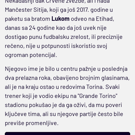
Nekadašnji đak Crvene zvezde, ali i nada
Mančester Sitija, koji ga još 2017. godine u
paketu sa bratom
Lukom
odveo na Etihad,
danas sa 24 godine kao da još uvek nije
dostigao punu fudbalsku zrelost, ili preciznije
rečeno, nije u potpunosti iskoristio svoj
ogroman potencijal.
Njegovo ime je bilo u centru pažnje u poslednja
dva prelazna roka, obavijeno brojnim glasinama,
ali je na kraju ostao u redovima Torina. Svaki
trener koji je vodio ekipu na "Grande Torino"
stadionu pokušao je da ga oživi, da mu poveri
ključeve tima, ali su njegove partije često bile
previše promenljive.