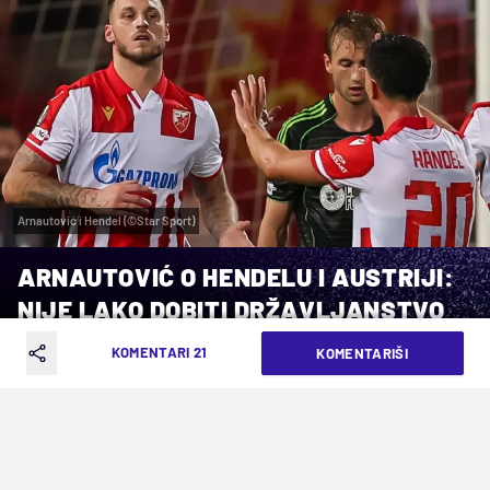
Arnautović i Hendel (©Star Sport)
ARNAUTOVIĆ O HENDELU I AUSTRIJI:
NIJE LAKO DOBITI DRŽAVLJANSTVO
KOMENTARI 21
KOMENTARIŠI
VREME ČITANJA: 4MIN | SRE. 08.10.25. | 10:19