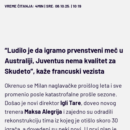
VREME ČITANJA: 4MIN | SRE. 08.10.25. | 10:19
“Ludilo je da igramo prvenstveni meč u
Australiji, Juventus nema kvalitet za
Skudeto”, kaže francuski vezista
Okrenuo se Milan naglavačke proišlog leta i sve
promenio posle katastrofalne prošle sezone.
Došao je novi direktor
Igli
Tare
, doveo novog
trenera
Maksa
Alegrija
i zajedno su odradili
rekonstrukciju tima iz kojeg je otišlo skoro 30
igrača, a dovedeni su neki novi. U prvi plan je