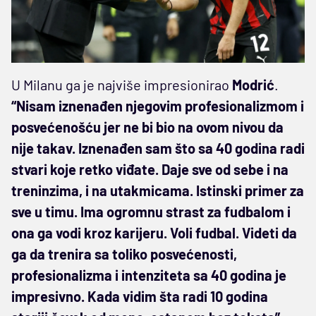
U Milanu ga je najviše impresionirao
Modrić
.
“Nisam iznenađen njegovim profesionalizmom i
posvećenošću jer ne bi bio na ovom nivou da
nije takav. Iznenađen sam što sa 40 godina radi
stvari koje retko viđate. Daje sve od sebe i na
treninzima, i na utakmicama. Istinski primer za
sve u timu. Ima ogromnu strast za fudbalom i
ona ga vodi kroz karijeru. Voli fudbal. Videti da
ga da trenira sa toliko posvećenosti,
profesionalizma i intenziteta sa 40 godina je
impresivno. Kada vidim šta radi 10 godina