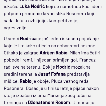
iskočio
Luka
Modrić
koji se nametnuo kao lider i
potpuno promenio krvnu sliku Rosonera koji
sada deluju ozbiljnije, kompetitvnije,
agresivnije…
U senci
Modrića
je još jedno iskusno pojačanje
koje je i te kako uticalo na dobar start sezone.
Otkako je zaigrao
Adrijen
Rabio
, Milan ima četiri
pobede i remi. I nijedan primljen gol. Francuz
radi sve na terenu. Dok je
Modrić
mozak na
sredini terena, a
Jusuf
Fofana
predstavlja
mišiće,
Rabio
je oboje. Pluća veznog reda
Rosonera. Došao je u finišu letnje pijace nakon
što je izbačen iz tima Marselja zbog tuče na
treningu sa
Džonatanom
Rouom
. U marselju