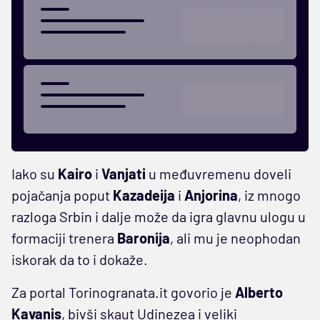
Iako su
Kairo
i
Vanjati
u međuvremenu doveli
pojačanja poput
Kazadeija
i
Anjorina
, iz mnogo
razloga Srbin i dalje može da igra glavnu ulogu u
formaciji trenera
Baronija
, ali mu je neophodan
iskorak da to i dokaže.
Za portal Torinogranata.it govorio je
Alberto
Kavanis
, bivši skaut Udinezea i veliki