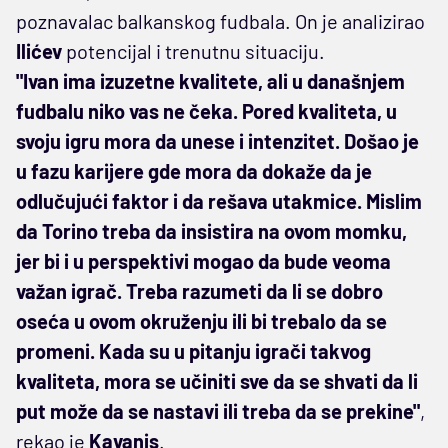
poznavalac balkanskog fudbala. On je analizirao
Ilićev
potencijal i trenutnu situaciju.
"Ivan ima izuzetne kvalitete, ali u današnjem
fudbalu niko vas ne čeka. Pored kvaliteta, u
svoju igru mora da unese i intenzitet. Došao je
u fazu karijere gde mora da dokaže da je
odlučujući faktor i da rešava utakmice. Mislim
da Torino treba da insistira na ovom momku,
jer bi i u perspektivi mogao da bude veoma
važan igrač. Treba razumeti da li se dobro
oseća u ovom okruženju ili bi trebalo da se
promeni. Kada su u pitanju igrači takvog
kvaliteta, mora se učiniti sve da se shvati da li
put može da se nastavi ili treba da se prekine"
,
rekao je
Kavanis
.