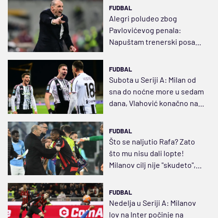
FUDBAL
Alegri poludeo zbog
Pavlovićevog penala:
Napuštam trenerski posao!
Ne želim da mi srce otkaže
FUDBAL
Subota u Seriji A: Milan od
sna do noćne more u sedam
dana, Vlahović konačno na
terenu
FUDBAL
Što se naljutio Rafa? Zato
što mu nisu dali lopte!
Milanov cilj nije "skudeto",
nego Liga šampiona
FUDBAL
Nedelja u Seriji A: Milanov
lov na Inter počinje na