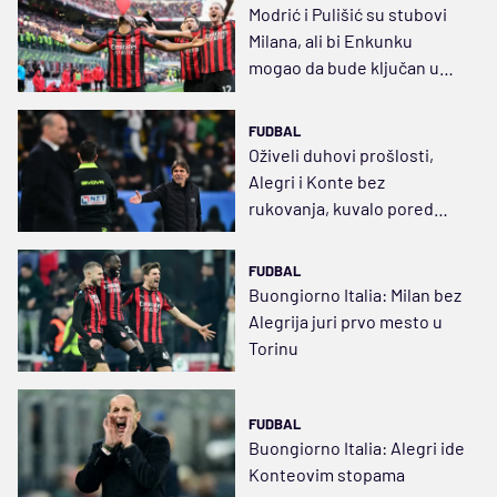
Modrić i Pulišić su stubovi
Milana, ali bi Enkunku
mogao da bude ključan u
napadu na "skudeto"
FUDBAL
Oživeli duhovi prošlosti,
Alegri i Konte bez
rukovanja, kuvalo pored
klupa
FUDBAL
Buongiorno Italia: Milan bez
Alegrija juri prvo mesto u
Torinu
FUDBAL
Buongiorno Italia: Alegri ide
Konteovim stopama