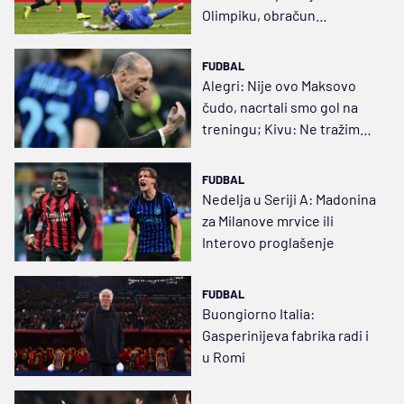
Olimpiku, obračun
milijardera Hartono-Fridkin
FUDBAL
Alegri: Nije ovo Maksovo
čudo, nacrtali smo gol na
treningu; Kivu: Ne tražim
alibi, ali...
FUDBAL
Nedelja u Seriji A: Madonina
za Milanove mrvice ili
Interovo proglašenje
FUDBAL
Buongiorno Italia:
Gasperinijeva fabrika radi i
u Romi