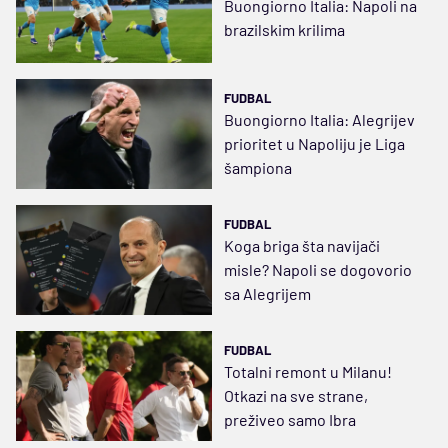
Buongiorno Italia: Napoli na
brazilskim krilima
FUDBAL
Buongiorno Italia: Alegrijev
prioritet u Napoliju je Liga
šampiona
FUDBAL
Koga briga šta navijači
misle? Napoli se dogovorio
sa Alegrijem
FUDBAL
Totalni remont u Milanu!
Otkazi na sve strane,
preživeo samo Ibra