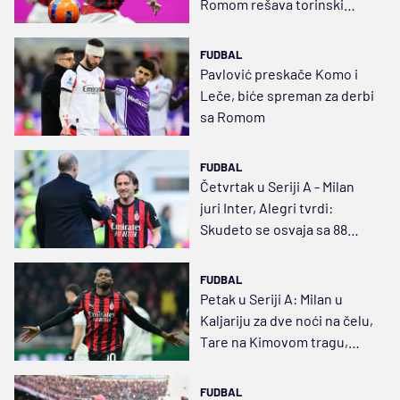
Romom rešava torinski
rebus
FUDBAL
Pavlović preskače Komo i
Leče, biće spreman za derbi
sa Romom
FUDBAL
Četvrtak u Seriji A - Milan
juri Inter, Alegri tvrdi:
Skudeto se osvaja sa 88
bodova
FUDBAL
Petak u Seriji A: Milan u
Kaljariju za dve noći na čelu,
Tare na Kimovom tragu,
Menjanu ultimatum
FUDBAL