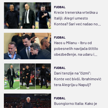
FUDBAL
Kreće trenerska vrteška u
Italiji: Alegri umesto
Kontea? Sari već našao novi
klub, vraća se i Gatuzo
FUDBAL
Haos u Milanu – Ibru od
pobesnelih navijača štitilo
obezbeđenje, na udaru i
Alegri
FUDBAL
Dani tenzije na “čizmi”:
Konte već bivši, Ibrahimović
tera Alegrija u Napulj?
FUDBAL
Buongiorno Italia: Kako je