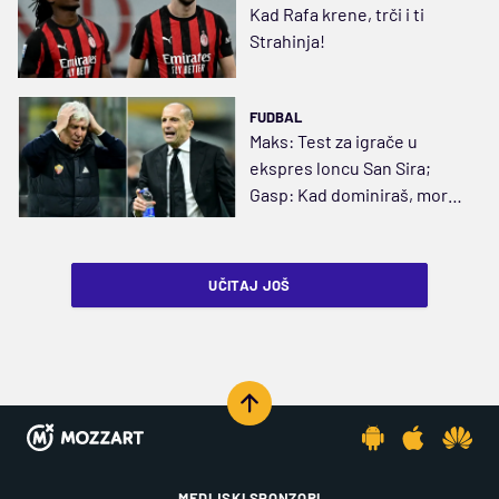
Kad Rafa krene, trči i ti
Strahinja!
FUDBAL
Maks: Test za igrače u
ekspres loncu San Sira;
Gasp: Kad dominiraš, moraš
da napraviš rezultat
UČITAJ JOŠ
MEDIJSKI SPONZORI