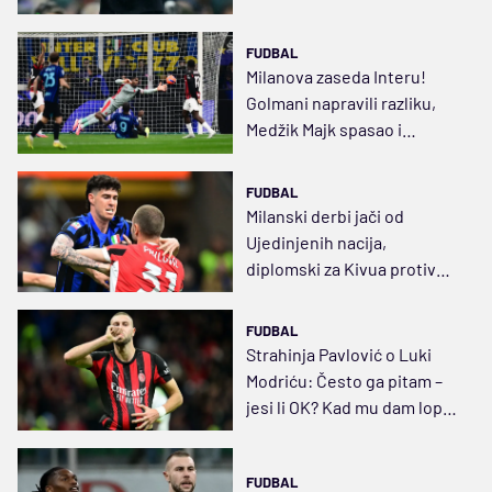
FUDBAL
Milanova zaseda Interu!
Golmani napravili razliku,
Medžik Majk spasao i
Pavlovića
FUDBAL
Milanski derbi jači od
Ujedinjenih nacija,
diplomski za Kivua protiv
Alegrija
FUDBAL
Strahinja Pavlović o Luki
Modriću: Često ga pitam –
jesi li OK? Kad mu dam loptu
– ne brinem
FUDBAL