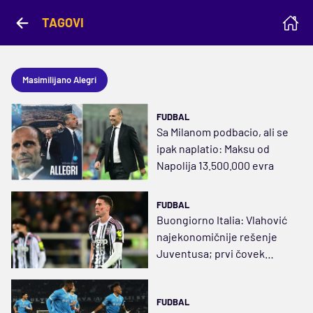
TAGOVI
Masimilijano Alegri
FUDBAL
Sa Milanom podbacio, ali se
ipak naplatio: Maksu od
Napolija 13.500.000 evra
FUDBAL
Buongiorno Italia: Vlahović
najekonomičnije rešenje
Juventusa; prvi čovek
Milana fasciniran
Amorimom
FUDBAL