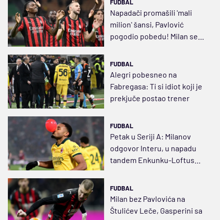
FUDBAL
Napadači promašili 'mali
milion' šansi, Pavlović
pogodio pobedu! Milan se
još nada skudetu
FUDBAL
Alegri pobesneo na
Fabregasa: Ti si idiot koji je
prekjuče postao trener
FUDBAL
Petak u Seriji A: Milanov
odgovor Interu, u napadu
tandem Enkunku-Loftus
Čik
FUDBAL
Milan bez Pavlovića na
Štulićev Leče, Gasperini sa