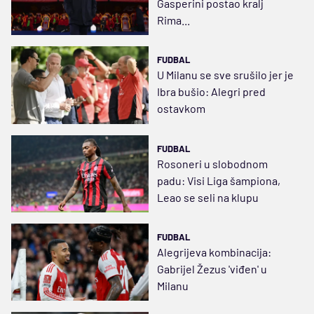
Gasperini postao kralj
Rima...
FUDBAL
U Milanu se sve srušilo jer je
Ibra bušio: Alegri pred
ostavkom
FUDBAL
Rosoneri u slobodnom
padu: Visi Liga šampiona,
Leao se seli na klupu
FUDBAL
Alegrijeva kombinacija:
Gabrijel Žezus 'viđen' u
Milanu