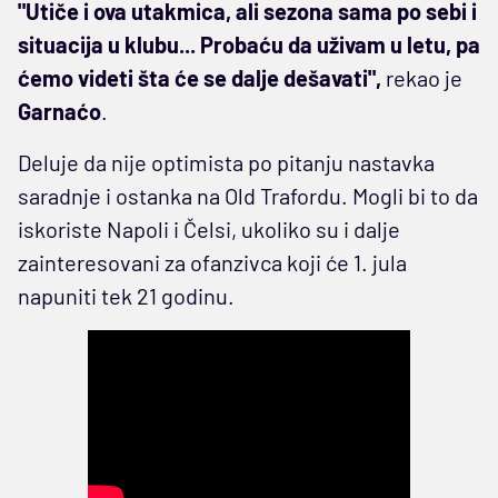
"Utiče i ova utakmica, ali sezona sama po sebi i
situacija u klubu... Probaću da uživam u letu, pa
ćemo videti šta će se dalje dešavati",
rekao je
Garnaćo
.
Deluje da nije optimista po pitanju nastavka
saradnje i ostanka na Old Trafordu. Mogli bi to da
iskoriste Napoli i Čelsi, ukoliko su i dalje
zainteresovani za ofanzivca koji će 1. jula
napuniti tek 21 godinu.