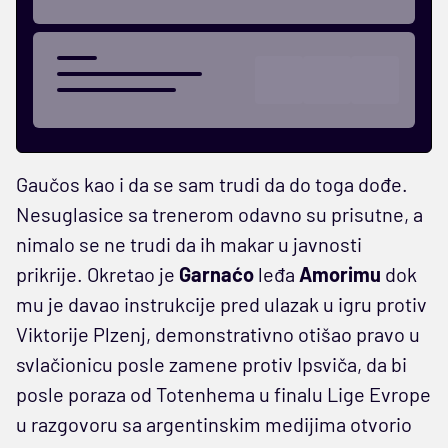
Gaučos kao i da se sam trudi da do toga dođe.
Nesuglasice sa trenerom odavno su prisutne, a
nimalo se ne trudi da ih makar u javnosti
prikrije. Okretao je
Garnaćo
leđa
Amorimu
dok
mu je davao instrukcije pred ulazak u igru protiv
Viktorije Plzenj, demonstrativno otišao pravo u
svlačionicu posle zamene protiv Ipsviča, da bi
posle poraza od Totenhema u finalu Lige Evrope
u razgovoru sa argentinskim medijima otvorio