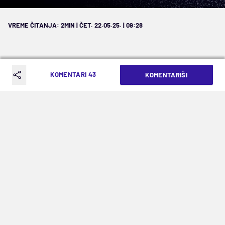
VREME ČITANJA: 2MIN | ČET. 22.05.25. | 09:28
KOMENTARI 43
KOMENTARIŠI
Crno-beli u kvalifikacijama od prvog
kola
Kao u stihovima
Alekse Šantića
, Partizan danas
„zna sudbu i sve što ga čeka“. I strah mu, valjda,
neće zalediti grudi, jer dalek put ga čeka do
nekog ligaške faze nekog evropskog kupa, a to
je ovog leta pod obavezno, više nego ikada
ranije.