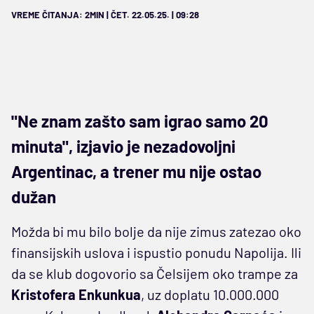
VREME ČITANJA: 2MIN | ČET. 22.05.25. | 09:28
"Ne znam zašto sam igrao samo 20
minuta", izjavio je nezadovoljni
Argentinac, a trener mu nije ostao
dužan
Možda bi mu bilo bolje da nije zimus zatezao oko
finansijskih uslova i ispustio ponudu Napolija. Ili
da se klub dogovorio sa Čelsijem oko trampe za
Kristofera Enkunkua
, uz doplatu 10.000.000