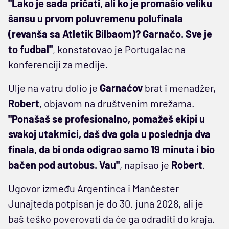
"Lako je sada pričati, ali ko je promašio veliku
šansu u prvom poluvremenu polufinala
(revanša sa Atletik Bilbaom)? Garnačo. Sve je
to fudbal"
, konstatovao je Portugalac na
konferenciji za medije.
Ulje na vatru dolio je
Garnaćov
brat i menadžer,
Robert
, objavom na društvenim mrežama.
"Ponašaš se profesionalno, pomažeš ekipi u
svakoj utakmici, daš dva gola u poslednja dva
finala, da bi onda odigrao samo 19 minuta i bio
bačen pod autobus. Vau"
, napisao je
Robert
.
Ugovor između Argentinca i Mančester
Junajteda potpisan je do 30. juna 2028, ali je
baš teško poverovati da će ga odraditi do kraja.