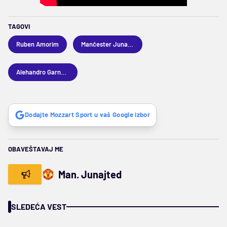
TAGOVI
Ruben Amorim
Mančester Junajted
Alehandro Garnaćo
Dodajte Mozzart Sport u vaš Google izbor
OBAVEŠTAVAJ ME
Man. Junajted
SLEDEĆA VEST