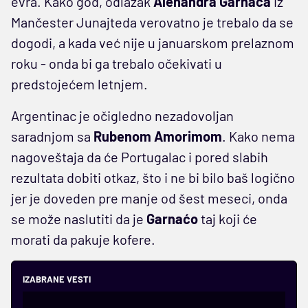
evra. Kako god, odlazak
Alehandra Garnaća
iz
Mančester Junajteda verovatno je trebalo da se
dogodi, a kada već nije u januarskom prelaznom
roku - onda bi ga trebalo očekivati u
predstojećem letnjem.
Argentinac je očigledno nezadovoljan
saradnjom sa
Rubenom Amorimom
. Kako nema
nagoveštaja da će Portugalac i pored slabih
rezultata dobiti otkaz, što i ne bi bilo baš logično
jer je doveden pre manje od šest meseci, onda
se može naslutiti da je
Garnaćo
taj koji će
morati da pakuje kofere.
IZABRANE VESTI