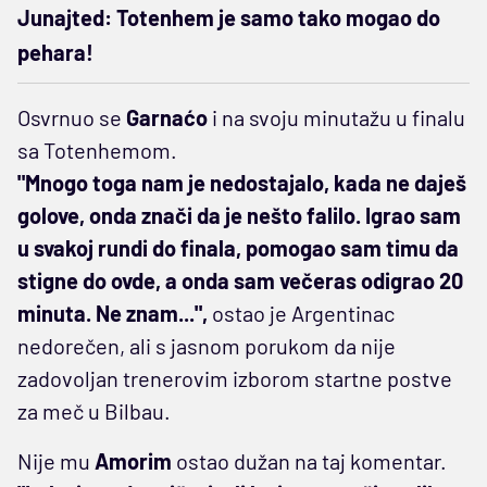
Junajted: Totenhem je samo tako mogao do
pehara!
Osvrnuo se
Garnaćo
i na svoju minutažu u finalu
sa Totenhemom.
"Mnogo toga nam je nedostajalo, kada ne daješ
golove, onda znači da je nešto falilo. Igrao sam
u svakoj rundi do finala, pomogao sam timu da
stigne do ovde, a onda sam večeras odigrao 20
minuta. Ne znam...",
ostao je Argentinac
nedorečen, ali s jasnom porukom da nije
zadovoljan trenerovim izborom startne postve
za meč u Bilbau.
Nije mu
Amorim
ostao dužan na taj komentar.