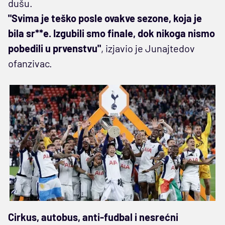
dušu.
"Svima je teško posle ovakve sezone, koja je
bila sr**e. Izgubili smo finale, dok nikoga nismo
pobedili u prvenstvu"
, izjavio je Junajtedov
ofanzivac.
Cirkus, autobus, anti-fudbal i nesrećni