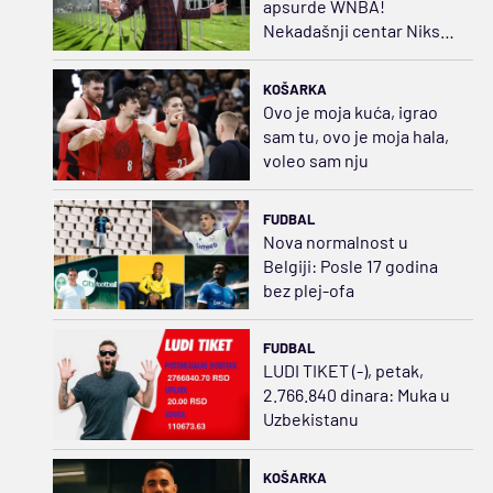
apsurde WNBA!
Nekadašnji centar Niksa
želi da bude košarkašica
KOŠARKA
Ovo je moja kuća, igrao
sam tu, ovo je moja hala,
voleo sam nju
FUDBAL
Nova normalnost u
Belgiji: Posle 17 godina
bez plej-ofa
FUDBAL
LUDI TIKET (-), petak,
2.766.840 dinara: Muka u
Uzbekistanu
KOŠARKA