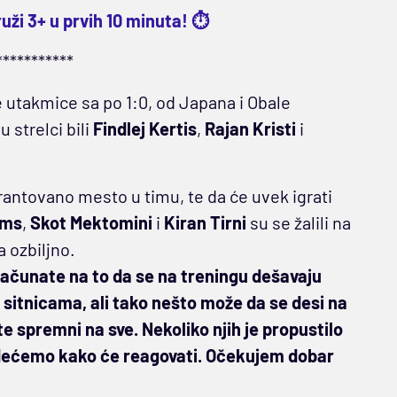
ži 3+ u prvih 10 minuta! ⏱️
***********
 utakmice sa po 1:0, od Japana i Obale
 strelci bili
Findlej Kertis
,
Rajan Kristi
i
rantovano mesto u timu, te da će uvek igrati
ams
,
Skot Mektomini
i
Kiran Tirni
su se žalili na
a ozbiljno.
ačunate na to da se na treningu dešavaju
 sitnicama, ali tako nešto može da se desi na
 spremni na sve. Nekoliko njih je propustilo
. Videćemo kako će reagovati. Očekujem dobar