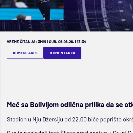
VREME ČITANJA: 3MIN | SUB. 06.06.26. | 13:34
KOMENTARI 5
KOMENTARIŠI
Meč sa Bolivijom odlična prilika da se o
Stadion u Nju Džersiju od 22.00 biće poprište okr
Ovo je poslednji test Škota pred nastup u Grupi C