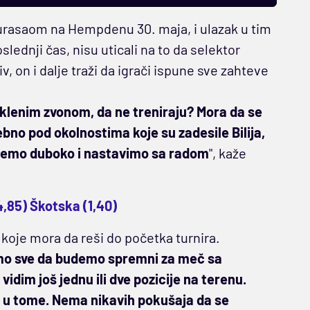
urasaom na Hempdenu 30. maja, i ulazak u tim
slednji čas, nisu uticali na to da selektor
v, on i dalje traži da igrači ispune sve zahteve
taklenim zvonom, da ne treniraju? Mora da se
bno pod okolnostima koje su zadesile Bilija,
hnemo duboko i nastavimo sa radom
", kaže
(4,85) Škotska (1,40)
koje mora da reši do početka turnira.
dimo sve da budemo spremni za meč sa
idim još jednu ili dve pozicije na terenu.
e u tome. Nema nikavih pokušaja da se