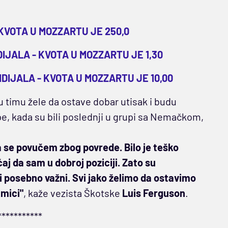
KVOTA U MOZZARTU JE 250,0
JALA - KVOTA U MOZZARTU JE 1,30
IJALA - KVOTA U MOZZARTU JE 10,00
 u timu žele da ostave dobar utisak i budu
e, kada su bili poslednji u grupi sa Nemačkom,
a se povučem zbog povrede. Bilo je teško
aj da sam u dobroj poziciji. Zato su
ili posebno važni. Svi jako želimo da ostavimo
kmici"
, kaže vezista Škotske
Luis Ferguson
.
***********