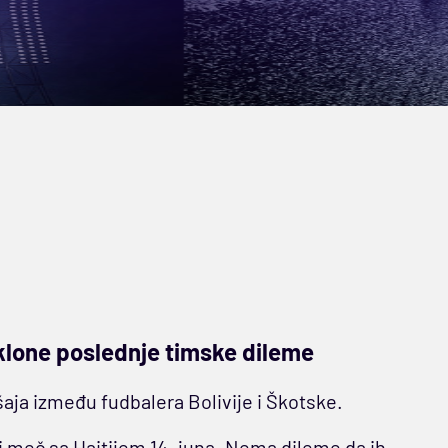
tklone poslednje timske dileme
šaja između fudbalera Bolivije i Škotske.
 i meč sa Haitijem 14. juna. Nema dileme da ih