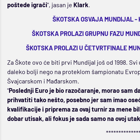
poštede igrači
", jasan je
Klark
.
ŠKOTSKA OSVAJA MUNDIJAL - 
ŠKOTSKA PROLAZI GRUPNU FAZU MUNDI
ŠKOTSKA PROLAZI U ČETVRTFINALE MUND
Za Škote ovo će biti prvi Mundijal još od 1998. Svi
daleko bolji nego na proteklom šampionatu Evrop
Švajcarskom i Mađarskom.
"
Poslednji Euro je bio razočaranje, morao sam d
prihvatiti tako nešto, posebno jer sam imao oseć
kvalifikacije i priprema za ovaj turnir za mene b
dobar utisak, ali fokus je sada samo na ovoj uta
*************