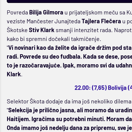
Povreda
Bilija Gilmora
u prijateljskom meču sa K
veziste Mančester Junajteda
Tajlera Flečera
u po
Škotske
Stiv Klark
smanji intenzitet rada. Naproti
kako bi spremni dočekali takmičenje.
"
Vi novinari kao da želite da igrače držim pod s
radi. Povrede su deo fudbala. Kada se dese, pose
to je razočaravajuće. Ipak, moramo svi da uda
Klark
.
22.00: (7,65) Bolivija 
Selektor Škota dodaje da ima još nekoliko dilema 
"
Selekcija je prilično jasna, ali moramo da ura
Haitijem. Igračima su potrebni minuti. Moram da v
Onda imamo još nedelju dana za pripremu, sve j