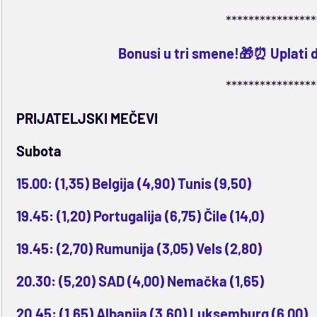
****************
Bonusi u tri smene!🎁⏰ Uplati 
****************
PRIJATELJSKI MEČEVI
Subota
15.00: (1,35) Belgija (4,90) Tunis (9,50)
19.45: (1,20) Portugalija (6,75) Čile (14,0)
19.45: (2,70) Rumunija (3,05) Vels (2,80)
20.30: (5,20) SAD (4,00) Nemačka (1,65)
20.45: (1,65) Albanija (3,60) Luksemburg (6,00)