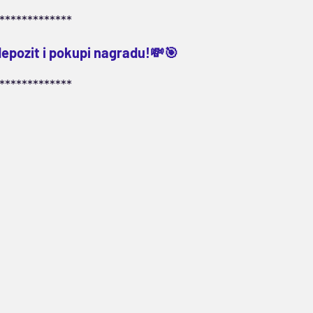
*************
depozit i pokupi nagradu!💸🎯
*************