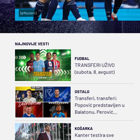
(@Reuters)
NAJNOVIJE VESTI
FUDBAL
TRANSFERI UŽIVO
(subota, 8. avgust)
OSTALO
Transferi, transferi:
Popović predstavljen u
Balatonu, Perović
napustio Dinamo, Lavovi
sve jači
KOŠARKA
Kanter testira sve