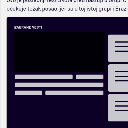
očekuje težak posao, jer su u toj istoj grupi i Brazi
IZABRANE VESTI