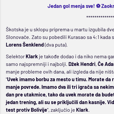
Jedan gol menja sve! ⚽ Zaokru
*************
Škotska je u sklopu priprema u martu izgubila dve
Slonovače. Zato su pobedili Kurasao sa 4:1 kada su
Lorens Šenklend
(dva puta).
Selektor
Klark
je takođe dodao i da niko nema ga
samo najspremniji i najbolji.
Džek Hendri
,
Če Ad
manje probleme ovih dana, ali izgleda da nije ništ
"
Uvek imamo borbu za mesto u timu. Morate da r
manje povrede. Imamo dva ili tri igrača sa nekim
dan pre utakmice, tako da uvek morate da budete
jedan trening, ali su se priključili dan kasnije
test protiv Bolivije
", zaključio je
Klark
.