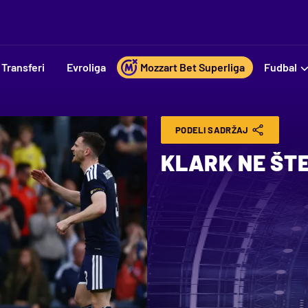
Transferi
Evroliga
Mozzart Bet Superliga
Fudbal
PODELI SADRŽAJ
KLARK NE ŠTE