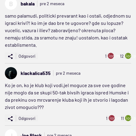
B
bakala
pre 2 meseca
samo palamudi, politicki prevarant kao i ostali, odjednom su
igraci krivi?! ko im je dao bre te ugovore? gde su lopuze?
vucelic, vazura i iliev? zaboravljeno? okrenuta ploca?
nemaju stida, za sramotu ne znaju! uostalom, kao i ostatak
establismenta.
ion:minus
ion:p
Odgovori
1
12
klackalica535
pre 2 meseca
Ko je on, ko je klub koji vodi,jel moguce za sve ove godine
nije moglo da se skupi 50-tak bivsih igraca ispred Humske i
da prekinu ovo mrcvarenje kluba koji ih je stvorio i lagodan
zivot omogucio???
ion:minus
ion:p
Odgovori
1
11
J
Joe Black
pre 2 meseca