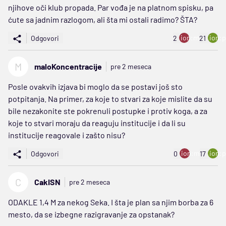
njihove oči klub propada. Par vođa je na platnom spisku, pa
ćute sa jadnim razlogom, ali šta mi ostali radimo? ŠTA?
ion:minus
ion:p
Odgovori
2
21
M
maloKoncentracije
pre 2 meseca
Posle ovakvih izjava bi moglo da se postavi još sto
potpitanja. Na primer, za koje to stvari za koje mislite da su
bile nezakonite ste pokrenuli postupke i protiv koga, a za
koje to stvari moraju da reaguju institucije i da li su
institucije reagovale i zašto nisu?
ion:minus
ion:p
Odgovori
0
17
C
CakISN
pre 2 meseca
ODAKLE 1,4 M za nekog Seka. I šta je plan sa njim borba za 6
mesto, da se izbegne razigravanje za opstanak?