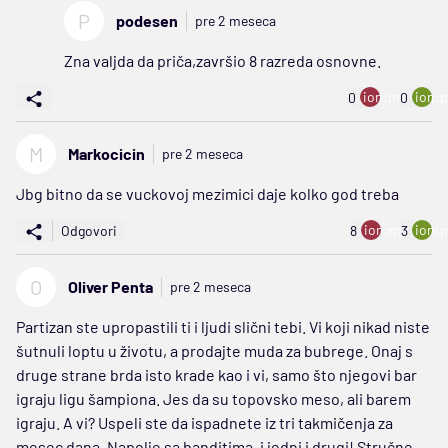
P
podesen
pre 2 meseca
Zna valjda da priča,završio 8 razreda osnovne.
ion:minus
ion:p
0
0
M
Markocicin
pre 2 meseca
Jbg bitno da se vuckovoj mezimici daje kolko god treba
ion:minus
ion:p
Odgovori
8
3
O
Oliver Penta
pre 2 meseca
Partizan ste upropastili ti i ljudi slični tebi. Vi koji nikad niste
šutnuli loptu u životu, a prodajte muda za bubrege. Onaj s
druge strane brda isto krade kao i vi, samo što njegovi bar
igraju ligu šampiona. Jes da su topovsko meso, ali barem
igraju. A vi? Uspeli ste da ispadnete iz tri takmičenja za
mesec dana. Napolje sa banditima, i jedni i drugi! Stručne