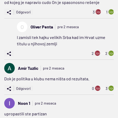
od kojeg je napravio cudo On je spasonosno rešenje
ion:minus
ion:p
Odgovori
3
1
O
Oliver Penta
pre 2 meseca
I zamisli tek hajku velikih Srba kad im Hrvat uzme
titulu u njihovoj zemlji
ion:minus
ion:p
2
2
Amir Tuzlic
pre 2 meseca
Dok je politika u klubu nema ništa od rezultata.
ion:minus
ion:p
Odgovori
0
3
Noon 1
pre 2 meseca
upropastili ste partizan