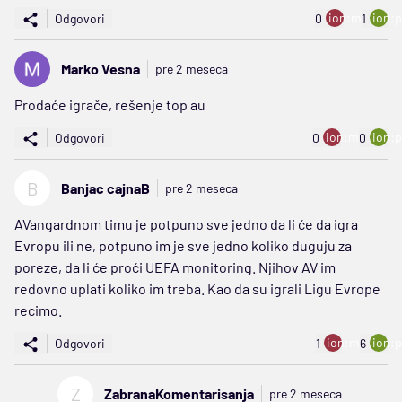
ion:minus
ion:p
Odgovori
0
1
Marko Vesna
pre 2 meseca
Prodaće igrače, rešenje top au
ion:minus
ion:p
Odgovori
0
0
B
Banjac cajnaB
pre 2 meseca
AVangardnom timu je potpuno sve jedno da li će da igra
Evropu ili ne, potpuno im je sve jedno koliko duguju za
poreze, da li će proći UEFA monitoring. Njihov AV im
redovno uplati koliko im treba. Kao da su igrali Ligu Evrope
recimo.
ion:minus
ion:p
Odgovori
1
6
Z
ZabranaKomentarisanja
pre 2 meseca