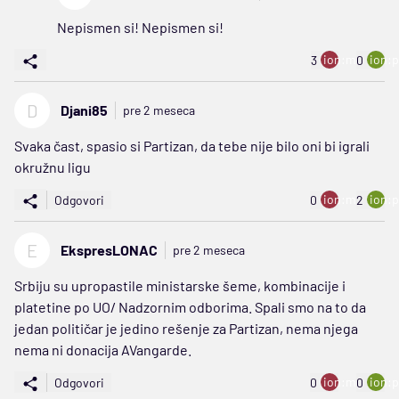
Nepismen si! Nepismen si!
ion:minus
ion:p
3
0
D
Djani85
pre 2 meseca
Svaka čast, spasio si Partizan, da tebe nije bilo oni bi igrali
okružnu ligu
ion:minus
ion:p
Odgovori
0
2
E
EkspresLONAC
pre 2 meseca
Srbiju su upropastile ministarske šeme, kombinacije i
platetine po UO/ Nadzornim odborima. Spali smo na to da
jedan političar je jedino rešenje za Partizan, nema njega
nema ni donacija AVangarde.
ion:minus
ion:p
Odgovori
0
0