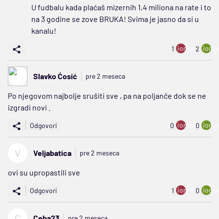
U fudbalu kada plaćaš mizernih 1,4 miliona na rate i to
na 3 godine se zove BRUKA! Svima je jasno da si u
kanalu!
ion:minus
ion:p
1
2
Slavko Ćosić
pre 2 meseca
Po njegovom najbolje srušiti sve , pa na poljanče dok se ne
izgradi novi .
ion:minus
ion:p
Odgovori
0
0
V
Veljabatica
pre 2 meseca
ovi su upropastili sve
ion:minus
ion:p
Odgovori
1
0
C
Ceba23
pre 2 meseca