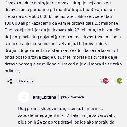
Drzava ne daje nista, jer se drzavi i duguje najvise, vec
drzava samo pomogne pri monitoringu, tipa:Ovaj mesec
treba da date 500.000 €, ne morate toliko vec cete dati
100.000 ali prikazacemo da vam je drzava dala 2,3 miliona€.
Dug ostaje isti, jer da je drzava dala 22.miliona, to bi znacilo
da je otpisala dug najveci (prema njima, drzavi) ovako, samo
samo smanje mesecna potrazivanja, i taj novac ide ka
drugim dugovima. Isti sistem za zvezdu, da se ne lazemo. I
onda pošto država izadje u susret, morate da tvrdite da je
drzava pomogla sa miliona a u stvari nije aki mora da se tako
prikaze.
ion:minus
ion:p
Odgovori
5
1
K
kralj_brzina
pre 2 meseca
Dug prema klubovima, igracima, trenerima,
zaposlenima, agentima...38 ako mu je za verovati,
plus onih 24 za porez drzavi, pa jos ako moraju da