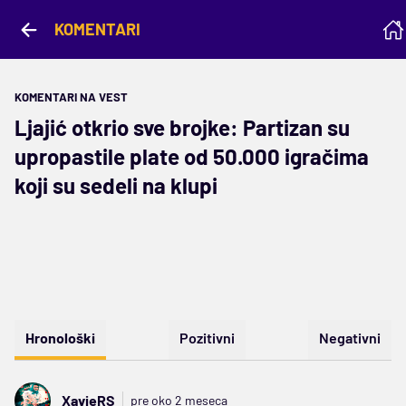
KOMENTARI
KOMENTARI NA VEST
Ljajić otkrio sve brojke: Partizan su
upropastile plate od 50.000 igračima
koji su sedeli na klupi
Hronološki
Pozitivni
Negativni
XavieRS
pre oko 2 meseca