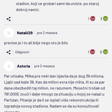
stadion, koji ce grobari sami da uniste, po staroj
dobroj navici.
ion:minus
ion:p
1
3
N
Natalii29
pre 2 meseca
previse je i to ali bilje nego sto je bilo
ion:minus
ion:p
Odgovori
1
0
A
Astoria
pre 2 meseca
Par utisaka. Milka pre neki dan izjavila da je dug 39 miliona,
Ljajić sad kaže 38. Kao da milion evra nije ništa. Ili su za par
dana obezbedili taj milion, ne razumem. Mesečni trošak od
781.000E zvuči i dalje mnogo za situaciju u kojoj se nalazi u
Partizan. Pitanje je da li se isplati više rekonstrukcija ili
izgradnja novog stadiona. Nadam se da su konsultovali
eksperte.