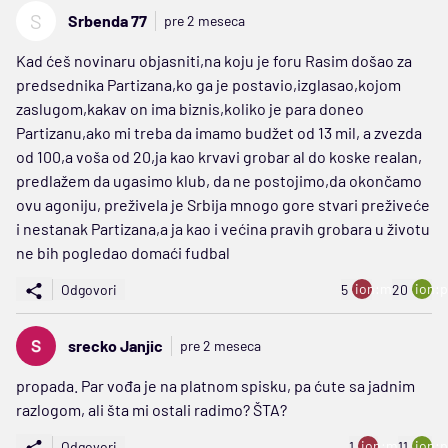
S
Srbenda 77
pre 2 meseca
Kad ćeš novinaru objasniti,na koju je foru Rasim došao za
predsednika Partizana,ko ga je postavio,izglasao,kojom
zaslugom,kakav on ima biznis,koliko je para doneo
Partizanu,ako mi treba da imamo budžet od 13 mil, a zvezda
od 100,a voša od 20,ja kao krvavi grobar al do koske realan,
predlažem da ugasimo klub, da ne postojimo,da okončamo
ovu agoniju, preživela je Srbija mnogo gore stvari preživeće
i nestanak Partizana,a ja kao i većina pravih grobara u životu
ne bih pogledao domaći fudbal
ion:minus
ion:p
Odgovori
5
20
srecko Janjic
pre 2 meseca
propada. Par vođa je na platnom spisku, pa ćute sa jadnim
razlogom, ali šta mi ostali radimo? ŠTA?
ion:minus
ion:p
Odgovori
1
11