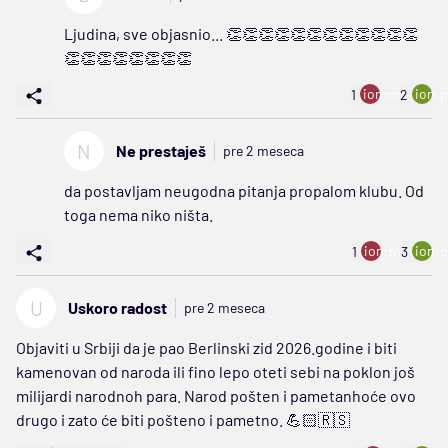
Ljudina, sve objasnio... 👏👏👏👏👏👏👏👏👏👏👏👏
👏👏👏👏👏👏👏👏
ion:minus
ion:p
1
2
N
Ne prestaješ
pre 2 meseca
da postavljam neugodna pitanja propalom klubu. Od
toga nema niko ništa.
ion:minus
ion:p
1
3
U
Uskoro radost
pre 2 meseca
Objaviti u Srbiji da je pao Berlinski zid 2026.godine i biti
kamenovan od naroda ili fino lepo oteti sebi na poklon još
milijardi narodnoh para. Narod pošten i pametanhoće ovo
drugo i zato će biti pošteno i pametno. 💪🏻🇷🇸