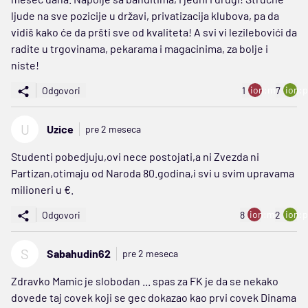
ljude na sve pozicije u državi, privatizacija klubova, pa da
vidiš kako će da pršti sve od kvaliteta! A svi vi lezilebovići da
radite u trgovinama, pekarama i magacinima, za bolje i
niste!
ion:minus
ion:p
Odgovori
1
7
U
Uzice
pre 2 meseca
Studenti pobedjuju,ovi nece postojati,a ni Zvezda ni
Partizan,otimaju od Naroda 80.godina,i svi u svim upravama
milioneri u €.
ion:minus
ion:p
Odgovori
8
2
S
Sabahudin62
pre 2 meseca
Zdravko Mamic je slobodan ... spas za FK je da se nekako
dovede taj covek koji se gec dokazao kao prvi covek Dinama