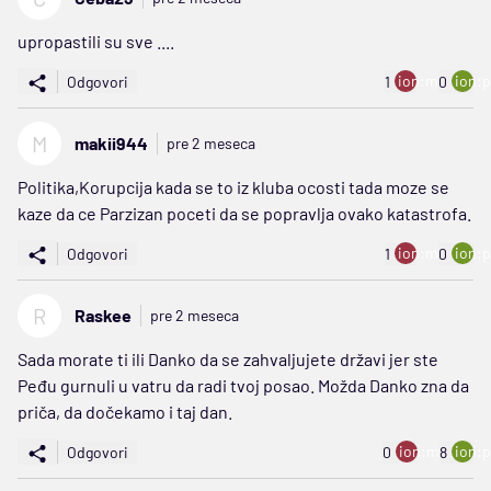
upropastili su sve ....
ion:minus
ion:p
Odgovori
1
0
M
makii944
pre 2 meseca
Politika,Korupcija kada se to iz kluba ocosti tada moze se
kaze da ce Parzizan poceti da se popravlja ovako katastrofa.
ion:minus
ion:p
Odgovori
1
0
R
Raskee
pre 2 meseca
Sada morate ti ili Danko da se zahvaljujete državi jer ste
Peđu gurnuli u vatru da radi tvoj posao. Možda Danko zna da
priča, da dočekamo i taj dan.
ion:minus
ion:p
Odgovori
0
8