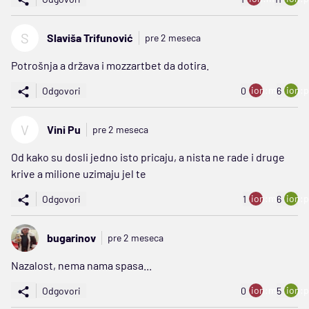
S
Slaviša Trifunović
pre 2 meseca
Potrošnja a država i mozzartbet da dotira.
ion:minus
ion:p
Odgovori
0
6
V
Vini Pu
pre 2 meseca
Od kako su dosli jedno isto pricaju, a nista ne rade i druge
krive a milione uzimaju jel te
ion:minus
ion:p
Odgovori
1
6
bugarinov
pre 2 meseca
Nazalost, nema nama spasa...
ion:minus
ion:p
Odgovori
0
5