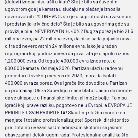
(delovi) iznosa nisu ušli u klub? Šta je bilo sa čuvenim
ugovorom gde je kamata u slučaju ne plaćanja iznosila
neverovatnih 1% DNEVNO, što je u suprotnosti sa zakonom
i predstavlja krivično delo? Šta je bilo sa ugovorima gde su
provizije bile, NEVEROVATNIH, 40%? Dug za porez je bio 21,5
miliona evra, pa 22 miliona evra, da bi se sada pojavila nova
cifra od neverovatnih 24 miliona evra, iako je urađen
reprogram koji podrazumeva da prva rata je u aprilu i iznosi
1.200.000 evra. Od toga je 400.000 evra iznos rate, a
800.000 kamata. Od maja 2026. Partizan ulazi u redovnu
proceduru i svakog meseca do 2030. mora da isplati
400.000 evra za porez. Ove igrače što dovodite u Partizan
su promašaji! Ok za Superligu i naše blato! Jasno da morate
da se uklapate u finansijske limite, ali može bolje! To nisu
igrači koji prave razliku, pogotovo ne u Evropi, a EVROPA JE
PRIORITET SVIH PRIORITETA! Skauting službu morate da
menjate i totalno profesionalizujete! Sportski direktor što
pre, totalno uvezan sa Omladinskom školom i sa jasnim
obavezama i delokrugom rada! Profesionalna analitika što