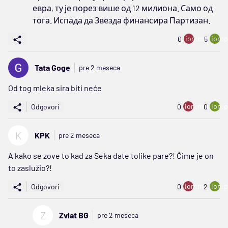
евра, ту је порез више од 12 милиона. Само од
тога. Испада да Звезда финансира Партизан.
ion:minus
ion:p
0
5
Tata Goge
pre 2 meseca
Od tog mleka sira biti neće
ion:minus
ion:p
Odgovori
0
0
K
KPK
pre 2 meseca
A kako se zove to kad za Seka date tolike pare?! Čime je on
to zaslužio?!
ion:minus
ion:p
Odgovori
0
2
Z
Zvlat BG
pre 2 meseca