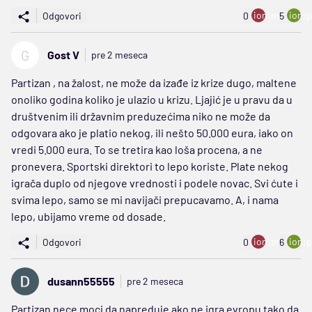
ion:minus
ion:p
Odgovori
0
5
G
Gost V
pre 2 meseca
Partizan , na žalost, ne može da izađe iz krize dugo, maltene
onoliko godina koliko je ulazio u krizu. Ljajić je u pravu da u
društvenim ili državnim preduzećima niko ne može da
odgovara ako je platio nekog, ili nešto 50.000 eura, iako on
vredi 5.000 eura. To se tretira kao loša procena, a ne
pronevera. Sportski direktori to lepo koriste. Plate nekog
igrača duplo od njegove vrednosti i podele novac. Svi ćute i
svima lepo, samo se mi navijači prepucavamo. A, i nama
lepo, ubijamo vreme od dosade.
ion:minus
ion:p
Odgovori
0
6
dusann55555
pre 2 meseca
Partizan nece moci da napreduje ako ne igra evropu tako da