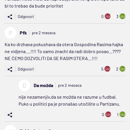
bi to trebao da bude prioritet
ion:minus
ion:p
Odgovori
0
3
P
Pfk
pre 2 meseca
Ka ko drzhava pokushava da otera Gospodina Rasima hajka
ne vidjena….!!!! To samo znachi da radi dobro posao…????
NE ĆEMO DOZVOLITI DA SE RASIM OTERA…!!!!
ion:minus
ion:p
Odgovori
5
2
D
Da možda
pre 2 meseca
nije nezamenjiv,da se možda ne razume u fudbal.
Puko u politici pa je pronašao utočište u Partizanu.
ion:minus
ion:p
0
1