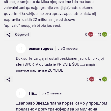
situacije :umjesto da klicu njegovo ime i da mu budu
zahvalni ,oni ga najpogrdnije vredjaju(znste obkome
govorim).Da zakljucimo ova uprava apsolutno nista nij
napravila , da tih 22 miliona nije od drzave
"uplivalo"neuspjeh bi bio jos veci.
ion:minus
ion:p
Odgovori
0
13
O
osman rugova
pre 2 meseca
Dok su Terza Ljaja i ostali beskicmenjaci u bilo kojoj
sferi SPORTA do tada je PRIVATE ŠOU ....vampiri
pijavice napravise ZOMBIJE
ion:minus
ion:p
3
4
П
Па...
pre 2 meseca
...заправо Звезда плаћа порез, само у прошлом
прелазном року трансфери за 50 милиона