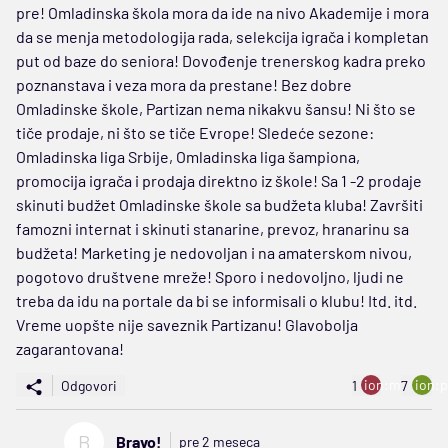
pre! Omladinska škola mora da ide na nivo Akademije i mora
da se menja metodologija rada, selekcija igrača i kompletan
put od baze do seniora! Dovođenje trenerskog kadra preko
poznanstava i veza mora da prestane! Bez dobre
Omladinske škole, Partizan nema nikakvu šansu! Ni što se
tiče prodaje, ni što se tiče Evrope! Sledeće sezone:
Omladinska liga Srbije, Omladinska liga šampiona,
promocija igrača i prodaja direktno iz škole! Sa 1 -2 prodaje
skinuti budžet Omladinske škole sa budžeta kluba! Završiti
famozni internat i skinuti stanarine, prevoz, hranarinu sa
budžeta! Marketing je nedovoljan i na amaterskom nivou,
pogotovo društvene mreže! Sporo i nedovoljno, ljudi ne
treba da idu na portale da bi se informisali o klubu! Itd. itd.
Vreme uopšte nije saveznik Partizanu! Glavobolja
zagarantovana!
ion:minus
ion:p
Odgovori
1
7
B
Bravo!
pre 2 meseca