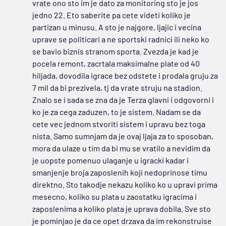
vrate ono sto im je dato za monitoring sto je jos
jedno 22. Eto saberite pa cete videti koliko je
partizan u minusu. A sto je najgore, ljajic i vecina
uprave se politicari a ne sportski radnici ili neko ko
se bavio biznis stranom sporta. Zvezda je kad je
pocela remont, zacrtala maksimalne plate od 40
hiljada, dovodila igrace bez odstete i prodala gruju za
7 mil da bi prezivela, tj da vrate struju na stadion.
Znalo se i sada se zna da je Terza glavni i odgovorni i
ko je za cega zaduzen, to je sistem. Nadam se da
cete vec jednom stvoriti sistem i upravu bez toga
nista. Samo sumnjam da je ovaj ljaja za to sposoban,
mora da ulaze u tim da bi mu se vratilo a nevidim da
je uopste pomenuo ulaganje u igracki kadar i
smanjenje broja zaposlenih koji nedoprinose timu
direktno. Sto takodje nekazu koliko ko u upravi prima
mesecno, koliko su plata u zaostatku igracima i
zaposlenima a koliko plata je uprava dobila. Sve sto
je pominjao je da ce opet drzava da im rekonstruise