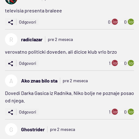
televisia presenta braleee
ion:minus
ion:p
Odgovori
0
0
R
radiclazar
pre 2 meseca
verovatno politicki doveden, ali dicice klub vrlo brzo
ion:minus
ion:p
Odgovori
1
0
A
Ako znas bilo sta
pre 2 meseca
Dovedi Darka Gasica iz Radnika. Niko bolje ne poznaje posao
od njega.
ion:minus
ion:p
Odgovori
1
0
G
Ghostrider
pre 2 meseca