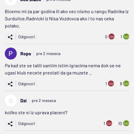
Bicemo mi za par godina ili ako vec nismo u rangu Radnika iz
Surdulice,Radnicki iz Nisa Vozdovca ako i to nas ceka
polako.
ion:minus
ion:p
Odgovori
0
1
Rops
pre 2 meseca
Pa kad ste se talili santim istim igracima nema dok se ne
ugasi klub necete prestati da ga muzete ..
ion:minus
ion:p
Odgovori
1
8
D
Dzi
pre 2 meseca
koliko ste vi iz uprava placeni?
ion:minus
ion:p
Odgovori
1
10