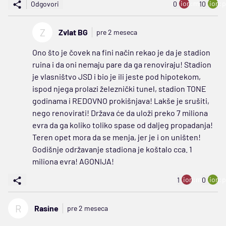
ion:minus
ion:p
Odgovori
0
10
Z
Zvlat BG
pre 2 meseca
Ono što je čovek na fini način rekao je da je stadion
ruina i da oni nemaju pare da ga renoviraju! Stadion
je vlasništvo JSD i bio je ili jeste pod hipotekom,
ispod njega prolazi železnički tunel, stadion TONE
godinama i REDOVNO prokišnjava! Lakše je srušiti,
nego renovirati! Država će da uloži preko 7 miliona
evra da ga koliko toliko spase od daljeg propadanja!
Teren opet mora da se menja, jer je i on uništen!
Godišnje održavanje stadiona je koštalo cca. 1
miliona evra! AGONIJA!
ion:minus
ion:p
1
0
R
Rasine
pre 2 meseca