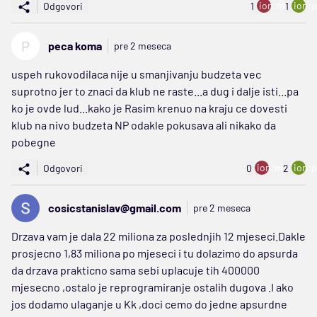
ion:minus
ion:p
Odgovori
1
1
P
peca koma
pre 2 meseca
uspeh rukovodilaca nije u smanjivanju budzeta vec
suprotno jer to znaci da klub ne raste...a dug i dalje isti...pa
ko je ovde lud...kako je Rasim krenuo na kraju ce dovesti
klub na nivo budzeta NP odakle pokusava ali nikako da
pobegne
ion:minus
ion:p
Odgovori
0
2
cosicstanislav@gmail.com
pre 2 meseca
Drzava vam je dala 22 miliona za poslednjih 12 mjeseci.Dakle
prosjecno 1,83 miliona po mjeseci i tu dolazimo do apsurda
da drzava prakticno sama sebi uplacuje tih 400000
mjesecno ,ostalo je reprogramiranje ostalih dugova .I ako
jos dodamo ulaganje u Kk ,doci cemo do jedne apsurdne