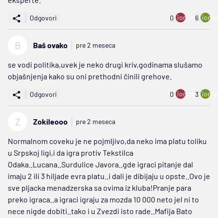
ion:minus
ion:p
Odgovori
0
6
B
Baš ovako
pre 2 meseca
se vodi politika,uvek je neko drugi kriv,godinama slušamo
objašnjenja kako su oni prethodni činili grehove.
ion:minus
ion:p
Odgovori
0
3
Z
Zokileooo
pre 2 meseca
Normalnom coveku je ne pojmljivo,da neko ima platu toliku
u Srpskoj ligi,i da igra protiv Tekstilca
Odaka..Lucana..Surdulice Javora..gde igraci pitanje dal
imaju 2 ili 3 hiljade evra platu..i dali je dibijaju u opste..Ovo je
sve pljacka menadzerska sa ovima iz kluba!Pranje para
preko igraca..a igraci igraju za mozda 10 000 neto jel ni to
nece nigde dobiti..tako i u Zvezdi isto rade..Mafija Bato