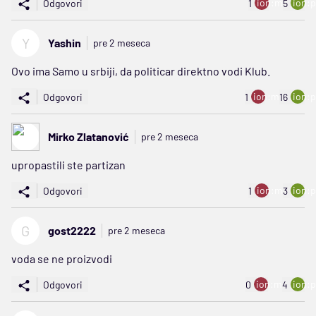
ion:minus
ion:p
Odgovori
1
5
Y
Yashin
pre 2 meseca
Ovo ima Samo u srbiji, da politicar direktno vodi Klub.
ion:minus
ion:p
Odgovori
1
16
Mirko Zlatanović
pre 2 meseca
upropastili ste partizan
ion:minus
ion:p
Odgovori
1
3
G
gost2222
pre 2 meseca
voda se ne proizvodi
ion:minus
ion:p
Odgovori
0
4