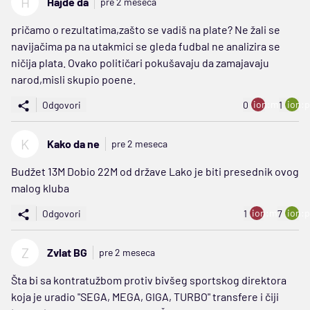
H
Hajde da
pre 2 meseca
pričamo o rezultatima,zašto se vadiš na plate? Ne žali se
navijačima pa na utakmici se gleda fudbal ne analizira se
ničija plata. Ovako političari pokušavaju da zamajavaju
narod,misli skupio poene.
ion:minus
ion:p
Odgovori
0
1
K
Kako da ne
pre 2 meseca
Budžet 13M Dobio 22M od države Lako je biti presednik ovog
malog kluba
ion:minus
ion:p
Odgovori
1
7
Z
Zvlat BG
pre 2 meseca
Šta bi sa kontratužbom protiv bivšeg sportskog direktora
koja je uradio "SEGA, MEGA, GIGA, TURBO" transfere i čiji