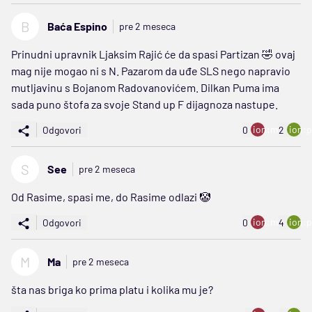
B
Baća Espino
pre 2 meseca
Prinudni upravnik Ljaksim Rajić će da spasi Partizan 🤣 ovaj
mag nije mogao ni s N. Pazarom da uđe SLS nego napravio
mutljavinu s Bojanom Radovanovićem. Dilkan Puma ima
sada puno štofa za svoje Stand up F dijagnoza nastupe.
ion:minus
ion:p
Odgovori
0
2
S
See
pre 2 meseca
Od Rasime, spasi me, do Rasime odlazi 🤡
ion:minus
ion:p
Odgovori
0
4
M
Ma
pre 2 meseca
šta nas briga ko prima platu i kolika mu je?