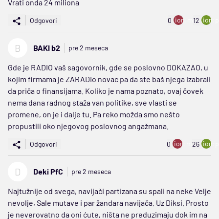
Vrati onda 24 miliona
ion:minus
ion:p
Odgovori
0
12
B
BAKI b2
pre 2 meseca
Gde je RADIO vaš sagovornik, gde se poslovno DOKAZAO, u
kojim firmama je ZARADIo novac pa da ste baš njega izabrali
da priča o finansijama. Koliko je nama poznato, ovaj čovek
nema dana radnog staža van politike, sve vlasti se
promene, on je i dalje tu. Pa reko možda smo nešto
propustili oko njegovog poslovnog angažmana.
ion:minus
ion:p
Odgovori
0
26
D
Deki PfC
pre 2 meseca
Najtužnije od svega, navijači partizana su spali na neke Velje
nevolje, Sale mutave i par žandara navijača. Uz Diksi. Prosto
je neverovatno da oni ćute, ništa ne preduzimaju dok im na