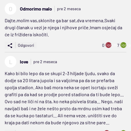
O
Odmorimo malo
pre 2 meseca
Dajte,molim vas,sklonite ga bar sat,dva vremena.Svaki
drugi članak u vezi je njega i njihove priče.Imam osjećaj da
će iz frižidera iskočiti.
ion:minus
ion:p
Odgovori
0
7
L
love
pre 2 meseca
Kako bi bilo lepo da se skupi 2-3 hiljade ljudu, svako da
dodje sa 20 litara jupola i sa valjcima pa da se prefarba
spolja stadion. Ako baš mora neka se opet iscrtaju sveži
grafiti pa da kad se prodje pored stadiona da ti bude lepo...
Ovo sad ne liči ni na šta, ko neka pisivela štala... Nego, naši
navijači baš i ne žele nešto prsto da mrdnu osim kad treba
da se kucka po tastaturi... Ali nema veze, uništiti sve do
kraja pa dati nekom da bude njegovo za sitne pare...