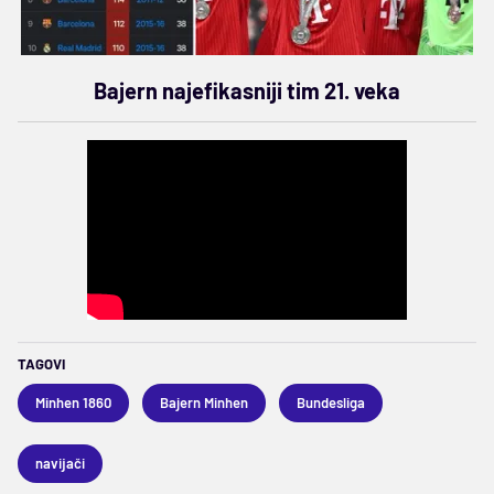
Bajern najefikasniji tim 21. veka
TAGOVI
Minhen 1860
Bajern Minhen
Bundesliga
navijači