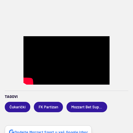
TAGOVI
Čukarički
FK Partizan
Mozzart Bet Superliga
Dodajte Mozzart Sport u vaš Google izbor