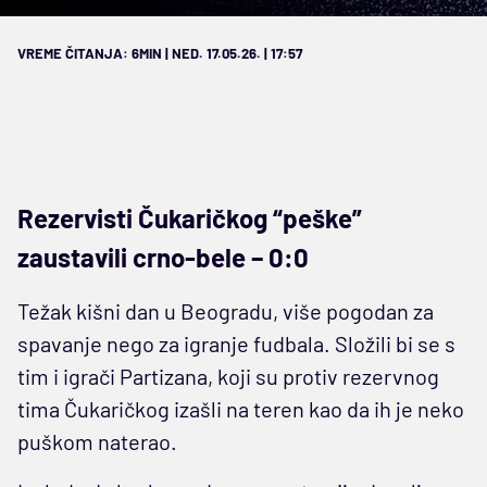
VREME ČITANJA: 6MIN | NED. 17.05.26. | 17:57
Rezervisti Čukaričkog “peške”
zaustavili crno-bele – 0:0
Težak kišni dan u Beogradu, više pogodan za
spavanje nego za igranje fudbala. Složili bi se s
tim i igrači Partizana, koji su protiv rezervnog
tima Čukaričkog izašli na teren kao da ih je neko
puškom naterao.