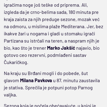
igračima noge još teške od priprema. Ali,
izgleda da je crno-belima sada, 180 minuta pre
kraja zaista za njih preduge sezone, mozak već
na odmoru, u mislima plaže Mediterana. Jer, bez
ikakve žari u nogama i gladi u stomaku igrači
Partizana su istrčali na teren, a naspram njih je
bio, kao što je trener
Marko Jakšić
najavio, bio
gotovo ceo rezervni, podmlađeni sastav
Čukaričkog.
Na kraju su Brđani mogli i do pobede, šut
glavom
Milana Pavkova
u 87. minutu zaustavila
je stativa. Sprečila je potpuni potop Parnog
valjka.
Sezona koja je počela obećavajuće, u kojoj je