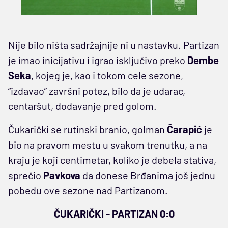
Nije bilo ništa sadržajnije ni u nastavku. Partizan
je imao inicijativu i igrao isključivo preko
Dembe
Seka
, kojeg je, kao i tokom cele sezone,
“izdavao” završni potez, bilo da je udarac,
centaršut, dodavanje pred golom.
Čukarički se rutinski branio, golman
Čarapić
je
bio na pravom mestu u svakom trenutku, a na
kraju je koji centimetar, koliko je debela stativa,
sprečio
Pavkova
da donese Brđanima još jednu
pobedu ove sezone nad Partizanom.
ČUKARIČKI - PARTIZAN 0:0