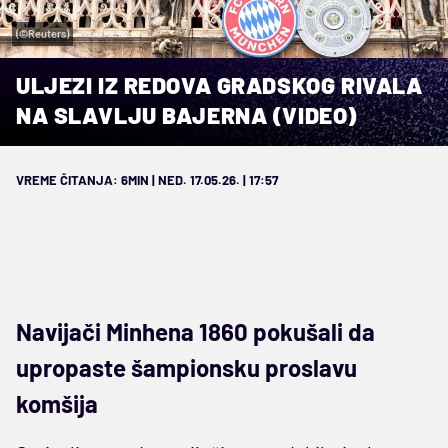
(©Reuters)
ULJEZI IZ REDOVA GRADSKOG RIVALA
NA SLAVLJU BAJERNA (VIDEO)
VREME ČITANJA: 6MIN | NED. 17.05.26. | 17:57
Navijači Minhena 1860 pokušali da
upropaste šampionsku proslavu
komšija