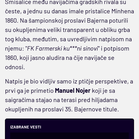
Smisalice među navijačima gradskih rivala su
česte, a jednu su danas imale pristalice Minhena
1860. Na šampionskoj proslavi Bajerna poturili
su okupljenima veliki transparent u obliku grba
tog kluba, međutim, sa uvredljivim natpisom na
njemu: "
FK Farmerski ku***ni sinovi
" i potpisom
1860, koji jasno aludira na čije navijače se
odnosi.
Natpis je bio vidljiv samo iz ptičje perspektive, a
prvi ga je primetio
Manuel Nojer
koji je sa
saigračima stajao na terasi pred hiljadama
okupljenih na proslavi 35. Bajernove titule.
IZABRANE VESTI