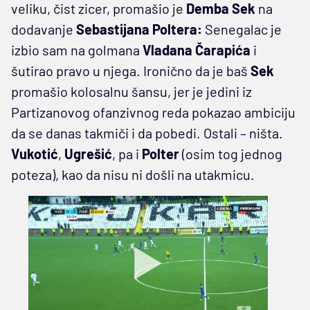
veliku, čist zicer, promašio je
Demba Sek
na
dodavanje
Sebastijana Poltera:
Senegalac je
izbio sam na golmana
Vladana Čarapića
i
šutirao pravo u njega. Ironično da je baš
Sek
promašio kolosalnu šansu, jer je jedini iz
Partizanovog ofanzivnog reda pokazao ambiciju
da se danas takmiči i da pobedi. Ostali – ništa.
Vukotić
,
Ugrešić
, pa i
Polter
(osim tog jednog
poteza), kao da nisu ni došli na utakmicu.