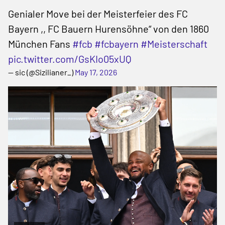
Genialer Move bei der Meisterfeier des FC
Bayern ,, FC Bauern Hurensöhne“ von den 1860
München Fans
#fcb
#fcbayern
#Meisterschaft
pic.twitter.com/GsKIo05xUQ
— sic (@Sizilianer_)
May 17, 2026