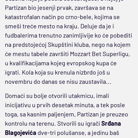
Partizan bio jesenji prvak, završava se na
katastrofalan način po crno-bele, kojima se
smeši treće mesto na kraju. Deluje da je i
fudbalerima trenutno zanimljivije ko će pobediti
na predstojećoj Skupštini kluba, nego na kojem
će mestu tabele završiti Mozzart Bet Superligu,
u kvalifikacijama kojeg evropskog kupa će
igrati. Kola koja su krenula nizbrdo još u
novembru do danas se nisu zaustavila...
Domaći su bolje otvorili utakmicu, imali
inicijativu u prvih desetak minuta, a tek posle
toga, sa kasnim paljenjem, Partizan je preuzeo
kontrolu na terenu. Stvorili su igrači
Srđana
Blagojevića
dve-tri polušanse, a jedinu baš