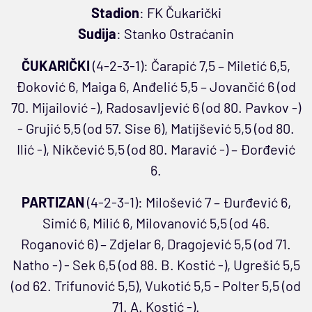
Stadion
: FK Čukarički
Sudija
: Stanko Ostraćanin
ČUKARIČKI
(4-2-3-1): Čarapić 7,5 – Miletić 6,5,
Đoković 6, Maiga 6, Anđelić 5,5 – Jovančić 6 (od
70. Mijailović -), Radosavljević 6 (od 80. Pavkov -)
- Grujić 5,5 (od 57. Sise 6), Matijšević 5,5 (od 80.
Ilić -), Nikčević 5,5 (od 80. Maravić -) – Đorđević
6.
PARTIZAN
(4-2-3-1): Milošević 7 – Đurđević 6,
Simić 6, Milić 6, Milovanović 5,5 (od 46.
Roganović 6) – Zdjelar 6, Dragojević 5,5 (od 71.
Natho -) - Sek 6,5 (od 88. B. Kostić -), Ugrešić 5,5
(od 62. Trifunović 5,5), Vukotić 5,5 - Polter 5,5 (od
71. A. Kostić -).