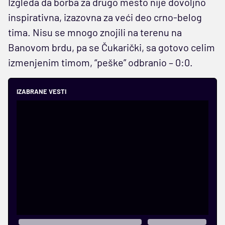
Izgleda da borba za drugo mesto nije dovoljno
inspirativna, izazovna za veći deo crno-belog
tima. Nisu se mnogo znojili na terenu na
Banovom brdu, pa se Čukarički, sa gotovo celim
izmenjenim timom, “peške” odbranio – 0:0.
IZABRANE VESTI