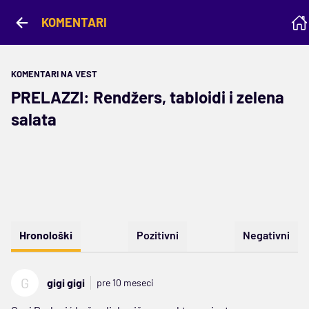
KOMENTARI
KOMENTARI NA VEST
PRELAZZI: Rendžers, tabloidi i zelena
salata
Hronološki
Pozitivni
Negativni
G
gigi gigi
pre 10 meseci