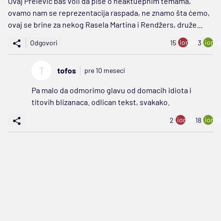
Ovaj Prelević baš voli da piše o neaktuepnim temama,
ovamo nam se reprezentacija raspada, ne znamo šta ćemo,
ovaj se brine za nekog Rasela Martina i Rendžers, druže...
ion:minus
ion:p
Odgovori
15
3
T
tofos
pre 10 meseci
Pa malo da odmorimo glavu od domacih idiota i
titovih blizanaca. odlican tekst, svakako.
ion:minus
ion:p
2
18