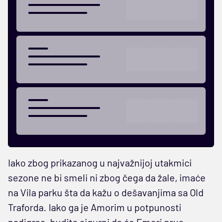
Iako zbog prikazanog u najvažnijoj utakmici
sezone ne bi smeli ni zbog čega da žale, imaće
na Vila parku šta da kažu o dešavanjima sa Old
Traforda. Iako ga je Amorim u potpunosti
nadigrao, budite sigurni da će Emeri prvo