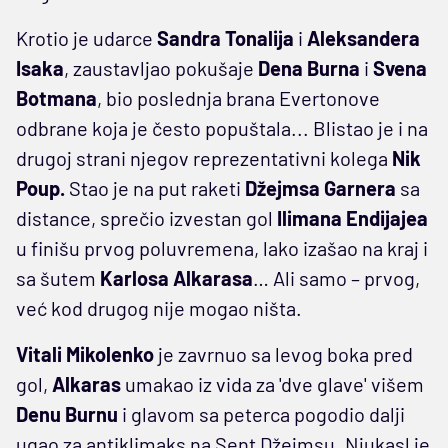
Krotio je udarce
Sandra Tonalija
i
Aleksandera
Isaka
, zaustavljao pokušaje
Dena Burna
i
Svena
Botmana
, bio poslednja brana Evertonove
odbrane koja je često popuštala... Blistao je i na
drugoj strani njegov reprezentativni kolega
Nik
Poup.
Stao je na put raketi
Džejmsa Garnera
sa
distance, sprečio izvestan gol
Ilimana Endijajea
u finišu prvog poluvremena, lako izašao na kraj i
sa šutem
Karlosa Alkarasa
… Ali samo – prvog,
već kod drugog nije mogao ništa.
Vitali Mikolenko
je zavrnuo sa levog boka pred
gol,
Alkaras
umakao iz vida za 'dve glave' višem
Denu
Burnu
i glavom sa peterca pogodio dalji
ugao za antiklimaks na Sent Džejmsu. Njukasl je