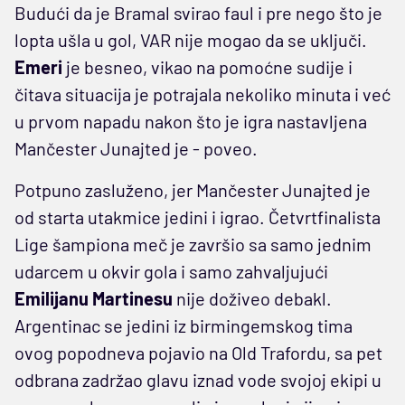
Budući da je Bramal svirao faul i pre nego što je
lopta ušla u gol, VAR nije mogao da se uključi.
Emeri
je besneo, vikao na pomoćne sudije i
čitava situacija je potrajala nekoliko minuta i već
u prvom napadu nakon što je igra nastavljena
Mančester Junajted je - poveo.
Potpuno zasluženo, jer Mančester Junajted je
od starta utakmice jedini i igrao. Četvrtfinalista
Lige šampiona meč je završio sa samo jednim
udarcem u okvir gola i samo zahvaljujući
Emilijanu Martinesu
nije doživeo debakl.
Argentinac se jedini iz birmingemskog tima
ovog popodneva pojavio na Old Trafordu, sa pet
odbrana zadržao glavu iznad vode svojoj ekipi u