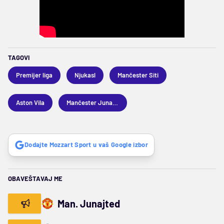
TAGOVI
Premijer liga
Njukasl
Mančester Siti
Aston Vila
Mančester Junajted
Dodajte Mozzart Sport u vaš Google izbor
OBAVEŠTAVAJ ME
Man. Junajted