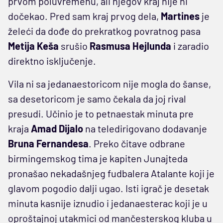
prvom poluvremenu, ali njegov kraj nije ni
dočekao. Pred sam kraj prvog dela,
Martines
je
želeći da dođe do prekratkog povratnog pasa
Metija
Keša
srušio
Rasmusa Hejlunda
i zaradio
direktno isključenje.
Vila ni sa jedanaestoricom nije mogla do šanse,
sa desetoricom je samo čekala da joj rival
presudi. Učinio je to petnaestak minuta pre
kraja
Amad Dijalo
na teledirigovano dodavanje
Bruna Fernandesa
. Preko čitave odbrane
birmingemskog tima je kapiten Junajteda
pronašao nekadašnjeg fudbalera Atalante koji je
glavom pogodio dalji ugao. Isti igrač je desetak
minuta kasnije iznudio i jedanaesterac koji je u
oproštajnoj utakmici od mančesterskog kluba u