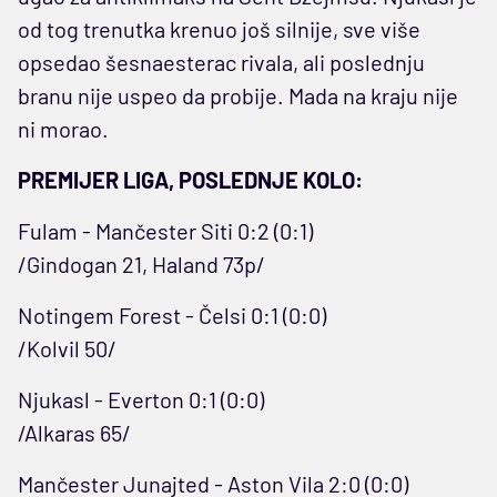
od tog trenutka krenuo još silnije, sve više
opsedao šesnaesterac rivala, ali poslednju
branu nije uspeo da probije. Mada na kraju nije
ni morao.
PREMIJER LIGA, POSLEDNJE KOLO:
Fulam - Mančester Siti 0:2 (0:1)
/Gindogan 21, Haland 73p/
Notingem Forest - Čelsi 0:1 (0:0)
/Kolvil 50/
Njukasl - Everton 0:1 (0:0)
/Alkaras 65/
Mančester Junajted - Aston Vila 2:0 (0:0)