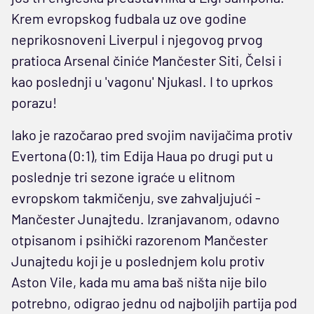
Krem evropskog fudbala uz ove godine
neprikosnoveni Liverpul i njegovog prvog
pratioca Arsenal činiće Mančester Siti, Čelsi i
kao poslednji u 'vagonu' Njukasl. I to uprkos
porazu!
Iako je razočarao pred svojim navijačima protiv
Evertona (0:1), tim Edija Haua po drugi put u
poslednje tri sezone igraće u elitnom
evropskom takmičenju, sve zahvaljujući -
Mančester Junajtedu. Izranjavanom, odavno
otpisanom i psihički razorenom Mančester
Junajtedu koji je u poslednjem kolu protiv
Aston Vile, kada mu ama baš ništa nije bilo
potrebno, odigrao jednu od najboljih partija pod