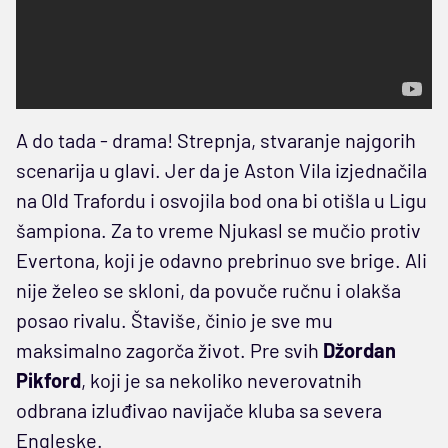
A do tada - drama! Strepnja, stvaranje najgorih
scenarija u glavi. Jer da je Aston Vila izjednačila
na Old Trafordu i osvojila bod ona bi otišla u Ligu
šampiona. Za to vreme Njukasl se mučio protiv
Evertona, koji je odavno prebrinuo sve brige. Ali
nije želeo se skloni, da povuče ručnu i olakša
posao rivalu. Štaviše, činio je sve mu
maksimalno zagorča život. Pre svih
Džordan
Pikford
, koji je sa nekoliko neverovatnih
odbrana izluđivao navijače kluba sa severa
Engleske.