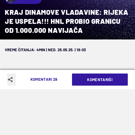
KRAJ DINAMOVE VLADAVINE: RIJEKA
JE USPELA!!! HNL PROBIO GRANICU
OD 1.000.000 NAVIJAČA
VREME ČITANJA: 4MIN | NED. 25.05.25. | 19:03
KOMENTARI 29
KOMENTARIŠI
Završena je luda sezona u Hrvatskoj,
druga titula za Riječane u klupskoj
istoriji
Ni Slaven, Dinamo, ni Hajduk, ni čuvena kiša