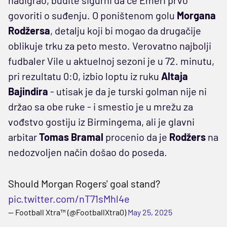
govoriti o suđenju. O poništenom golu
Morgana
Rodžersa
, detalju koji bi mogao da drugačije
oblikuje trku za peto mesto. Verovatno najbolji
fudbaler Vile u aktuelnoj sezoni je u 72. minutu,
pri rezultatu 0:0, izbio loptu iz ruku
Altaja
Bajindira
- utisak je da je turski golman nije ni
držao sa obe ruke - i smestio je u mrežu za
vođstvo gostiju iz Birmingema, ali je glavni
arbitar
Tomas Bramal
procenio da je
Rodžers
na
nedozvoljen način došao do poseda.
Should Morgan Rogers' goal stand?
pic.twitter.com/nT71sMhl4e
— Football Xtra™ (@FootballXtra0)
May 25, 2025