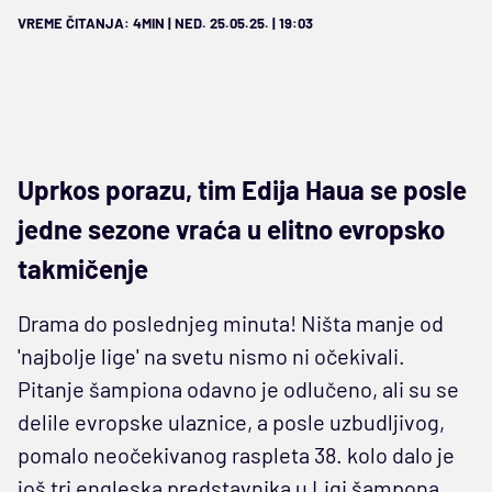
VREME ČITANJA: 4MIN | NED. 25.05.25. | 19:03
Uprkos porazu, tim Edija Haua se posle
jedne sezone vraća u elitno evropsko
takmičenje
Drama do poslednjeg minuta! Ništa manje od
'najbolje lige' na svetu nismo ni očekivali.
Pitanje šampiona odavno je odlučeno, ali su se
delile evropske ulaznice, a posle uzbudljivog,
pomalo neočekivanog raspleta 38. kolo dalo je
još tri engleska predstavnika u Ligi šampona.