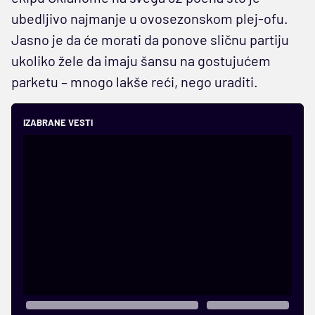
ubedljivo najmanje u ovosezonskom plej-ofu.
Jasno je da će morati da ponove sličnu partiju
ukoliko žele da imaju šansu na gostujućem
parketu – mnogo lakše reći, nego uraditi.
IZABRANE VESTI