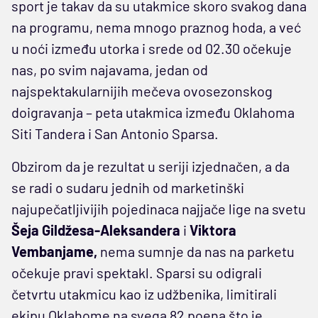
sport je takav da su utakmice skoro svakog dana
na programu, nema mnogo praznog hoda, a već
u noći između utorka i srede od 02.30 očekuje
nas, po svim najavama, jedan od
najspektakularnijih mečeva ovosezonskog
doigravanja – peta utakmica između Oklahoma
Siti Tandera i San Antonio Sparsa.
Obzirom da je rezultat u seriji izjednačen, a da
se radi o sudaru jednih od marketinški
najupečatljivijih pojedinaca najjače lige na svetu
Šeja Gildžesa-Aleksandera
i
Viktora
Vembanjame,
nema sumnje da nas na parketu
očekuje pravi spektakl. Sparsi su odigrali
četvrtu utakmicu kao iz udžbenika, limitirali
ekipu Oklahome na svega 82 poena što je