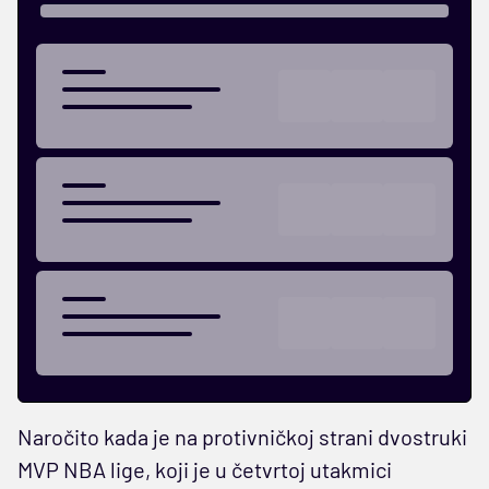
Naročito kada je na protivničkoj strani dvostruki
MVP NBA lige, koji je u četvrtoj utakmici