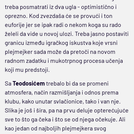
treba posmatrati iz dva ugla - optimistično i
oprezno. Kod zvezdaša će se provući i ton
euforije jer se ipak radi o nekom koga su rado
želeli da vide u novoj ulozi. Treba jasno postaviti
granicu između igračkog iskustva koje vrsni
plejmejker sada može da pretoči na novom
radnom zadatku i mukotrpnog procesa učenja
koji mu predstoji.
Sa
Teodosićem
trebalo bi da se promeni
atmosfera, način razmišljanja i odnos prema
klubu, kako unutar svlačionice, tako i van nje.
Slika je još i šira, pa na prvu deluje opterećujuće
sve to što ga čeka i što se od njega očekuje. Ali
kao jedan od najboljih plejmejkera svog