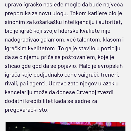
upravo igračko nasleđe moglo da bude najveća
preporuka za novu ulogu. Tokom karijere bio je
sinonim za košarkašku inteligenciju i autoritet,
bio je igrač koji svoje liderske kvaliete nije
nadograđivao galamom, već talentom, klasom i
igračkim kvalitetom. To ga je stavilo u poziciju
da se o njemu priča sa poštovanjem, koje je
sticao gde god da se pojavio. Malo je evropskih
igrača koje podjednako cene saigrači, treneri,
rivali, pa i agenti. Upravo zato njegov ulazak u
kancelariju može da donese Crvenoj zvezdi
dodatni kredibilitet kada se sedne za
pregovarački sto.