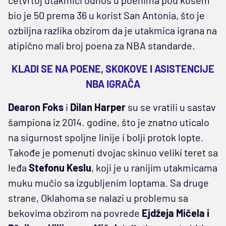
bio je 50 prema 36 u korist San Antonia, što je
ozbiljna razlika obzirom da je utakmica igrana na
atipično mali broj poena za NBA standarde.
KLADI SE NA POENE, SKOKOVE I ASISTENCIJE
NBA IGRAČA
Dearon Foks
i
Dilan Harper
su se vratili u sastav
šampiona iz 2014. godine, što je znatno uticalo
na sigurnost spoljne linije i bolji protok lopte.
Takođe je pomenuti dvojac skinuo veliki teret sa
leđa
Stefonu Keslu
, koji je u ranijim utakmicama
muku mučio sa izgubljenim loptama. Sa druge
strane, Oklahoma se nalazi u problemu sa
bekovima obzirom na povrede
Ejdžeja Mičela i