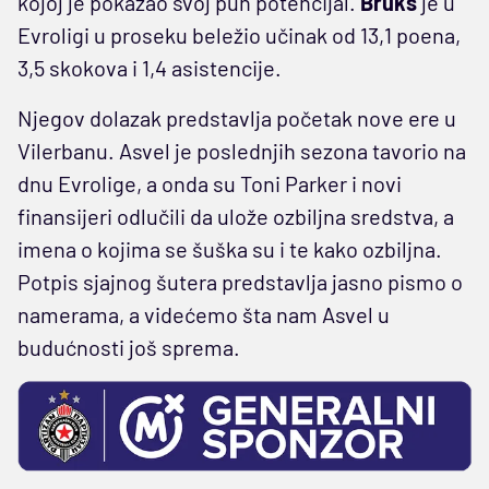
kojoj je pokazao svoj pun potencijal.
Bruks
je u
Evroligi u proseku beležio učinak od 13,1 poena,
3,5 skokova i 1,4 asistencije.
Njegov dolazak predstavlja početak nove ere u
Vilerbanu. Asvel je poslednjih sezona tavorio na
dnu Evrolige, a onda su Toni Parker i novi
finansijeri odlučili da ulože ozbiljna sredstva, a
imena o kojima se šuška su i te kako ozbiljna.
Potpis sjajnog šutera predstavlja jasno pismo o
namerama, a videćemo šta nam Asvel u
budućnosti još sprema.