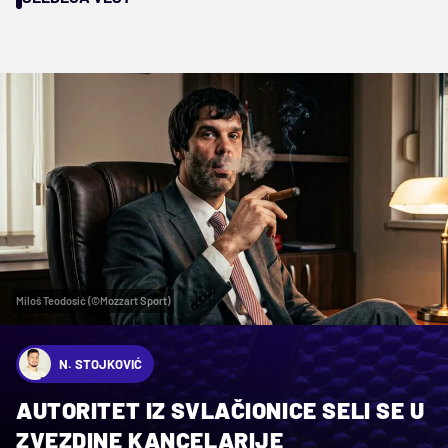
Miloš Teodosić (©Mozzart Sport)
N. STOJKOVIĆ
AUTORITET IZ SVLAČIONICE SELI SE U
ZVEZDINE KANCELARIJE