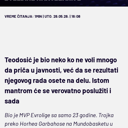
VREME ČITANJA: 1MIN | UTO. 26.05.26. | 16:08
Teodosić je bio neko ko ne voli mnogo
da priča u javnosti, već da se rezultati
njegovog rada osete na delu. Istom
mantrom će se verovatno poslužiti i
sada
Bio je MVP Evrolige sa samo 23 godine. Trojka
preko Horhea Garbahose na Mundobasketu u