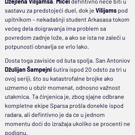
Džejlena Vilijamsa
.
Mičel
defintivno neće biti u
sastavu za predstojeći duel, dok je
Vilijams
pod
upitnikom – nekadašnji student Arkasasa tokom
većeg dela doigravanja ima problem sa
povredom zadnje lože, a ako se ista ne zaleči u
potpunosti obnavlja se vrlo lako.
Dosta toga zavisiće od šuta spolja. San Antoniov
Džulijan Šampejni
šutira ispod 20 odsto za tri u
ovoj seriji, što su katastrofalne brojke ako
uzmemo u obzir momenat, odnosno važnost
utakmica. Ta činjenica je, zbog sjajne odbrane
kompletne ekipe Sparsa prošla donekle ispod
radara, ali defintivno je da će u jednom
momentu doći do izražaja ukoliko se procenti ne
podignu.