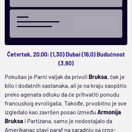
Četvrtak, 20.00: (1,30) Dubai (16,0) Budućnost
(3,90)
Pokušao je Parni valjak da privoli
Bruksa
, čak je
bilo i dodatnih sastanaka, ali je na kraju saopštio
preko agenata odluku da će prihvatiti ponudu
francuskog evroligaša. Takođe, prvobitno je sve
izgledalo kao završen posao između
Armonija
Bruksa
i Partizana, samo je nedostajalo da
Amerikanac stavi paraf na saradnju sa crno-