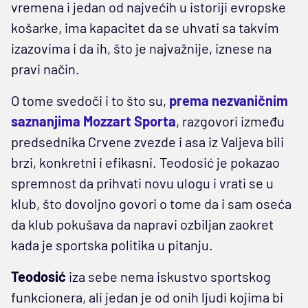
vremena i jedan od najvećih u istoriji evropske
košarke, ima kapacitet da se uhvati sa takvim
izazovima i da ih, što je najvažnije, iznese na
pravi način.
O tome svedoči i to što su,
prema nezvaničnim
saznanjima Mozzart Sporta
, razgovori između
predsednika Crvene zvezde i asa iz Valjeva bili
brzi, konkretni i efikasni. Teodosić je pokazao
spremnost da prihvati novu ulogu i vrati se u
klub, što dovoljno govori o tome da i sam oseća
da klub pokušava da napravi ozbiljan zaokret
kada je sportska politika u pitanju.
Teodosić
iza sebe nema iskustvo sportskog
funkcionera, ali jedan je od onih ljudi kojima bi