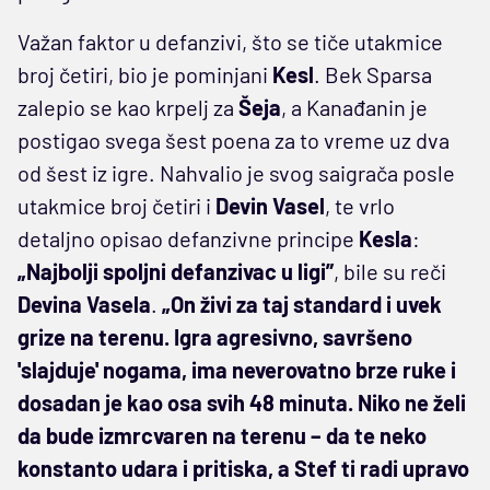
Važan faktor u defanzivi, što se tiče utakmice
broj četiri, bio je pominjani
Kesl
. Bek Sparsa
zalepio se kao krpelj za
Šeja
, a Kanađanin je
postigao svega šest poena za to vreme uz dva
od šest iz igre. Nahvalio je svog saigrača posle
utakmice broj četiri i
Devin Vasel
, te vrlo
detaljno opisao defanzivne principe
Kesla
:
„Najbolji spoljni defanzivac u ligi”
, bile su reči
Devina Vasela
.
„On živi za taj standard i uvek
grize na terenu. Igra agresivno, savršeno
'slajduje' nogama, ima neverovatno brze ruke i
dosadan je kao osa svih 48 minuta. Niko ne želi
da bude izmrcvaren na terenu – da te neko
konstanto udara i pritiska, a Stef ti radi upravo