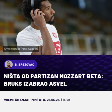
Armoni Bruks (Foto: Guliver)
B. BREZOVAC
NIŠTA OD PARTIZAN MOZZART BETA:
BRUKS IZABRAO ASVEL
VREME ČITANJA: 1MIN | UTO. 26.05.26. | 16:08