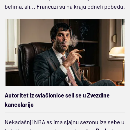
belima, ali... Francuzi su na kraju odneli pobedu.
Autoritet iz svlačionice seli se u Zvezdine
kancelarije
Nekadašnji NBA as ima sjajnu sezonu iza sebe u