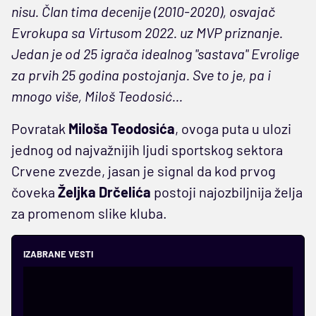
nisu. Član tima decenije (2010-2020), osvajač
Evrokupa sa Virtusom 2022. uz MVP priznanje.
Jedan je od 25 igrača idealnog "sastava" Evrolige
za prvih 25 godina postojanja. Sve to je, pa i
mnogo više, Miloš Teodosić...
Povratak
Miloša Teodosića
, ovoga puta u ulozi
jednog od najvažnijih ljudi sportskog sektora
Crvene zvezde, jasan je signal da kod prvog
čoveka
Željka Drčelića
postoji najozbiljnija želja
za promenom slike kluba.
IZABRANE VESTI