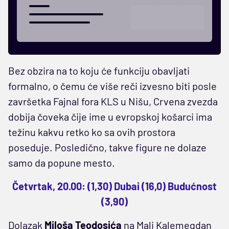
Bez obzira na to koju će funkciju obavljati
formalno, o čemu će više reči izvesno biti posle
završetka Fajnal fora KLS u Nišu, Crvena zvezda
dobija čoveka čije ime u evropskoj košarci ima
težinu kakvu retko ko sa ovih prostora
poseduje. Posledično, takve figure ne dolaze
samo da popune mesto.
Četvrtak, 20.00: (1,30) Dubai (16,0) Budućnost
(3,90)
Dolazak
Miloša Teodosića
na Mali Kalemegdan