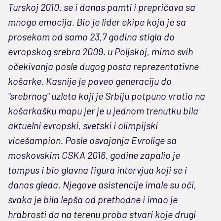
Turskoj 2010. se i danas pamti i prepričava sa
mnogo emocija. Bio je lider ekipe koja je sa
prosekom od samo 23,7 godina stigla do
evropskog srebra 2009. u Poljskoj, mimo svih
očekivanja posle dugog posta reprezentativne
košarke. Kasnije je poveo generaciju do
"srebrnog" uzleta koji je Srbiju potpuno vratio na
košarkašku mapu jer je u jednom trenutku bila
aktuelni evropski, svetski i olimpijski
vicešampion. Posle osvajanja Evrolige sa
moskovskim CSKA 2016. godine zapalio je
tompus i bio glavna figura intervjua koji se i
danas gleda. Njegove asistencije imale su oči,
svaka je bila lepša od prethodne i imao je
hrabrosti da na terenu proba stvari koje drugi