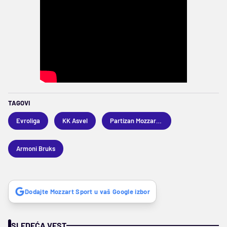
TAGOVI
Evroliga
KK Asvel
Partizan Mozzart Bet
Armoni Bruks
Dodajte Mozzart Sport u vaš Google izbor
SLEDEĆA VEST