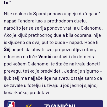
to.”
Nije realno da Sparsi ponovo uspeju da “ugase”
napad Tandera kao u prethodnom duelu,
naročito jer se serija ponovo vratila u Oklahomu.
Ako je ključ prethodnog duela bila odbrana, nije
isključeno da ovaj put to bude – napad. Hoće li
Šej
uspeti da uhvati svoj prepoznatljivi ritam,
odnosno da li će
Vembi
nastaviti da dominira
pod košem Oklahome, te šta će na kraju doneti
prevagu, teško je predvideti. Jedno je sigurno –
ljubiteljima najjače lige na svetu ostaje samo da
se zavale u fotelju i uživaju u još jednoj sjajnoj
košarkaškoj predstavi.