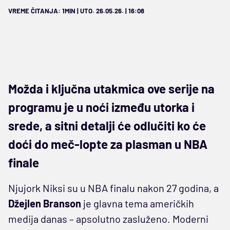
VREME ČITANJA: 1MIN | UTO. 26.05.26. | 16:08
Možda i ključna utakmica ove serije na
programu je u noći između utorka i
srede, a sitni detalji će odlučiti ko će
doći do meč-lopte za plasman u NBA
finale
Njujork Niksi su u NBA finalu nakon 27 godina, a
Džejlen Branson
je glavna tema američkih
medija danas – apsolutno zasluženo. Moderni