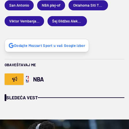
San Antonio
NBA plej-of
Oklahoma Siti Tander
Viktor Vembanjama
Šej Gildžes Aleksander
Dodajte Mozzart Sport u vaš Google izbor
OBAVEŠTAVAJ ME
NBA
SLEDEĆA VEST