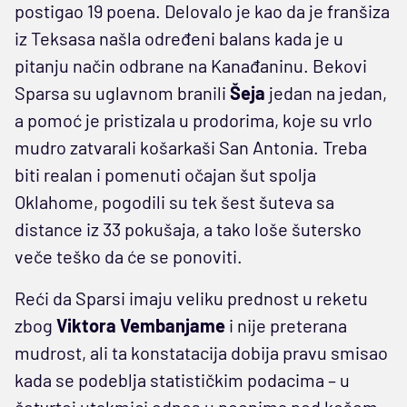
postigao 19 poena. Delovalo je kao da je franšiza
iz Teksasa našla određeni balans kada je u
pitanju način odbrane na Kanađaninu. Bekovi
Sparsa su uglavnom branili
Šeja
jedan na jedan,
a pomoć je pristizala u prodorima, koje su vrlo
mudro zatvarali košarkaši San Antonia. Treba
biti realan i pomenuti očajan šut spolja
Oklahome, pogodili su tek šest šuteva sa
distance iz 33 pokušaja, a tako loše šutersko
veče teško da će se ponoviti.
Reći da Sparsi imaju veliku prednost u reketu
zbog
Viktora Vembanjame
i nije preterana
mudrost, ali ta konstatacija dobija pravu smisao
kada se podeblja statističkim podacima – u
četvrtoj utakmici odnos u poenima pod košem