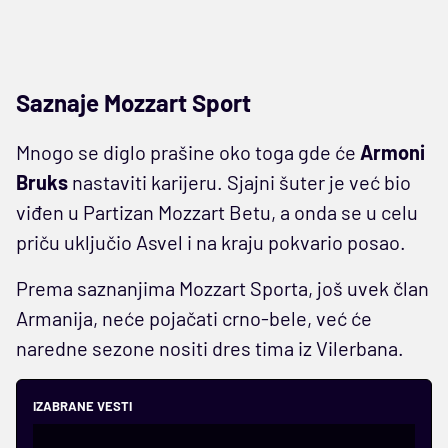
Saznaje Mozzart Sport
Mnogo se diglo prašine oko toga gde će
Armoni
Bruks
nastaviti karijeru. Sjajni šuter je već bio
viđen u Partizan Mozzart Betu, a onda se u celu
priču uključio Asvel i na kraju pokvario posao.
Prema saznanjima Mozzart Sporta, još uvek član
Armanija, neće pojačati crno-bele, već će
naredne sezone nositi dres tima iz Vilerbana.
IZABRANE VESTI