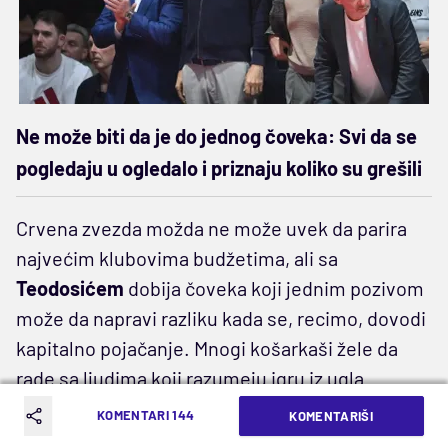
Ne može biti da je do jednog čoveka: Svi da se
pogledaju u ogledalo i priznaju koliko su grešili
Crvena zvezda možda ne može uvek da parira
najvećim klubovima budžetima, ali sa
Teodosićem
dobija čoveka koji jednim pozivom
može da napravi razliku kada se, recimo, dovodi
kapitalno pojačanje. Mnogi košarkaši žele da
rade sa ljudima koji razumeju igru iz ugla
vrhunskog igrača, pored iskustva koje će u hodu
KOMENTARI 144
KOMENTARIŠI
sticati kroz administraciju.
Teodosić
je