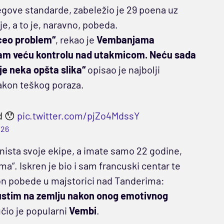
egove standarde, zabeležio je 29 poena uz
je, a to je, naravno, pobeda.
 ceo problem“
, rekao je
Vembanjama
mam veću kontrolu nad utakmicom. Neću sada
je neka opšta slika“
opisao je najbolji
akon teškog poraza.
d 😯
pic.twitter.com/pjZo4MdssY
026
nista svoje ekipe, a imate samo 22 godine,
a“. Iskren je bio i sam francuski centar te
kon pobede u majstorici nad Tanderima:
pustim na zemlju nakon onog emotivnog
čio je popularni
Vembi
.