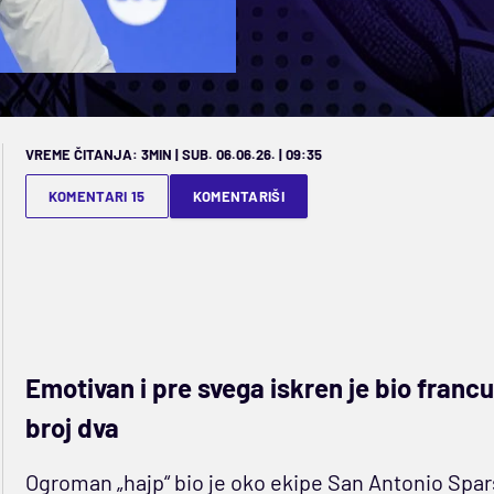
VREME ČITANJA: 3MIN | SUB. 06.06.26. | 09:35
KOMENTARI 15
KOMENTARIŠI
Emotivan i pre svega iskren je bio franc
broj dva
Ogroman „hajp“ bio je oko ekipe San Antonio Spar