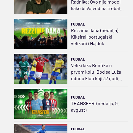
Radnika: Ovo nije model
kako bi Vojvodina trebalo
da izgleda
FUDBAL
Rezzime dana (nedelja):
Kiksirali portugalski
velikani i Hajduk
FUDBAL
Veliki kiks Benfike u
prvom kolu: Bod sa Luža
odneo klub koji 37 godina
nije igrao u prvoj ligi
FUDBAL
TRANSFERI (nedelja, 9.
avgust)
FUDBAL