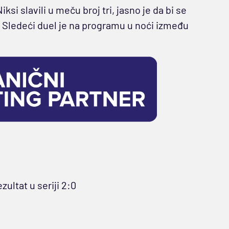
iksi slavili u meču broj tri, jasno je da bi se
Sledeći duel je na programu u noći između
ezultat u seriji 2:0