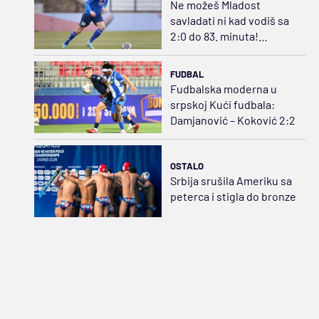
Ne možeš Mladost
savladati ni kad vodiš sa
2:0 do 83. minuta!
Ćirković sprečio Čukin
het-trik pobeda
FUDBAL
Fudbalska moderna u
srpskoj Kući fudbala:
Damjanović – Koković 2:2
OSTALO
Srbija srušila Ameriku sa
peterca i stigla do bronze