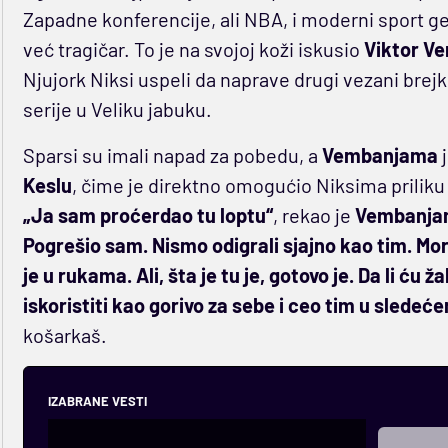
Zapadne konferencije, ali NBA, i moderni sport gen
već tragičar. To je na svojoj koži iskusio
Viktor V
Njujork Niksi uspeli da naprave drugi vezani brejk,
serije u Veliku jabuku.
Sparsi su imali napad za pobedu, a
Vembanjama
Keslu
, čime je direktno omogućio Niksima priliku z
„Ja sam proćerdao tu loptu“
, rekao je
Vembanj
Pogrešio sam. Nismo odigrali sjajno kao tim. Mo
je u rukama. Ali, šta je tu je, gotovo je. Da li ću ž
iskoristiti kao gorivo za sebe i ceo tim u sled
košarkaš.
IZABRANE VESTI