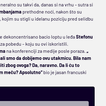
eralno su takvi da, danas si na vrhu – sutra si
embanjama
prethodne noći, nakon što su
 kojim su stigli u idelanu poziciju pred selidbu
je dekoncentrisano bacio loptu u leđa
Stefonu
a pobedu – koju su ovi iskoristili.
ama
na konferenciji za medije posle poraza.
„
rali smo da dobijemo ovu utakmicu. Bila nam
aliti zbog ovoga? Da, naravno. Da li ću to
ećem meču? Apsolutno“
bio je jasan francuski