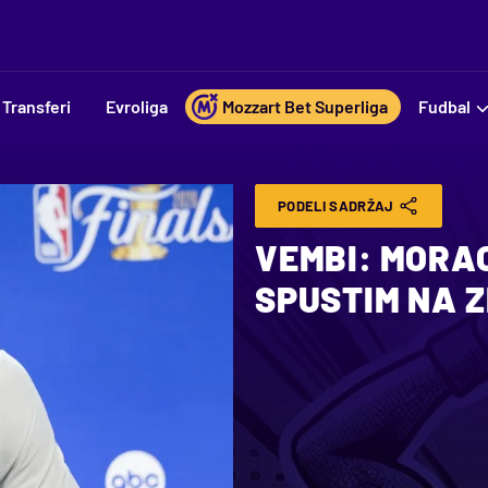
Transferi
Evroliga
Mozzart Bet Superliga
Fudbal
PODELI SADRŽAJ
VEMBI: MORAO
SPUSTIM NA 