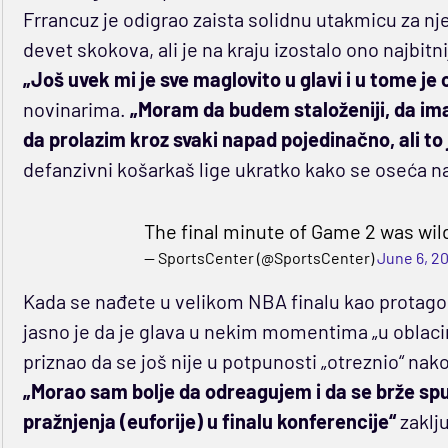
Frrancuz je odigrao zaista solidnu utakmicu za nj
devet skokova, ali je na kraju izostalo ono najbitni
„Još uvek mi je sve maglovito u glavi i u tome je
novinarima.
„Moram da budem staloženiji, da i
da prolazim kroz svaki napad pojedinačno, ali to 
defanzivni košarkaš lige ukratko kako se oseća n
The final minute of Game 2 was wil
— SportsCenter (@SportsCenter)
June 6, 2
Kada se nađete u velikom NBA finalu kao protago
jasno je da je glava u nekim momentima „u oblacim
priznao da se još nije u potpunosti „otreznio“ na
„Morao sam bolje da odreagujem i da se brže s
pražnjenja (euforije) u finalu konferencije“
zaklju