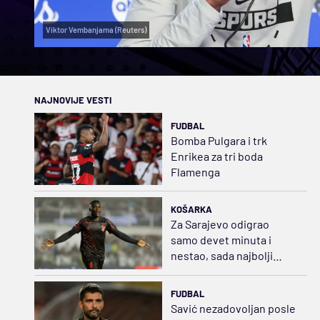
Viktor Vembanjama (Reuters)
NAJNOVIJE VESTI
FUDBAL
Bomba Pulgara i trk
Enrikea za tri boda
Flamenga
KOŠARKA
Za Sarajevo odigrao
samo devet minuta i
nestao, sada najbolji
napadač u Brazilu
FUDBAL
Savić nezadovoljan posle