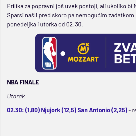
Prilika za popravni još uvek postoji, ali ukoliko bi N
Sparsi našli pred skoro pa nemogućim zadatkom. 
ponedeljka i utorka od 02:30.
NBA FINALE
Utorak
02.30: (1,80) Njujork (12,5) San Antonio (2,25)
- r