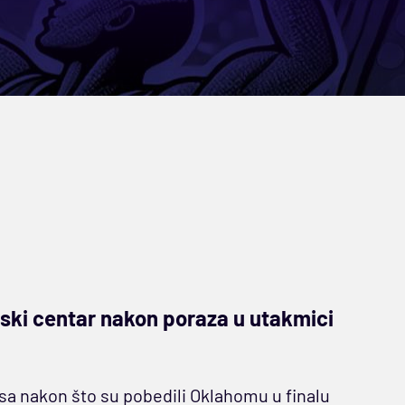
uski centar nakon poraza u utakmici
sa nakon što su pobedili Oklahomu u finalu