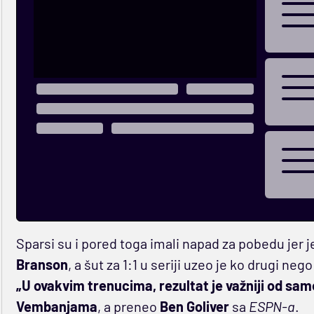
Sparsi su i pored toga imali napad za pobedu jer j
Branson
, a šut za 1:1 u seriji uzeo je ko drugi neg
„U ovakvim trenucima, rezultat je važniji od sam
Vembanjama
, a preneo
Ben Goliver
sa
ESPN-a
.