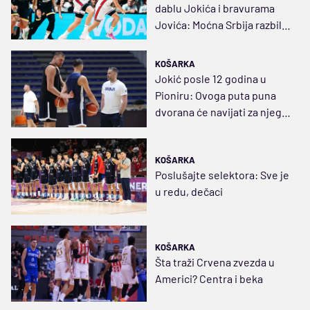
dablu Jokića i bravurama
Jovića: Moćna Srbija razbila
Bosnu
KOŠARKA
Jokić posle 12 godina u
Pioniru: Ovoga puta puna
dvorana će navijati za njega
i Orlove
KOŠARKA
Poslušajte selektora: Sve je
u redu, dečaci
KOŠARKA
Šta traži Crvena zvezda u
Americi? Centra i beka