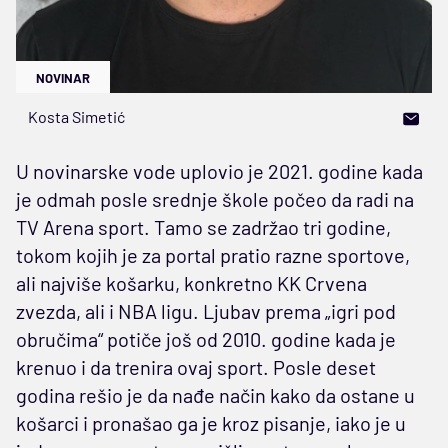
NOVINAR
Kosta Simetić
U novinarske vode uplovio je 2021. godine kada
je odmah posle srednje škole počeo da radi na
TV Arena sport. Tamo se zadržao tri godine,
tokom kojih je za portal pratio razne sportove,
ali najviše košarku, konkretno KK Crvena
zvezda, ali i NBA ligu. Ljubav prema „igri pod
obručima“ potiče još od 2010. godine kada je
krenuo i da trenira ovaj sport. Posle deset
godina rešio je da nađe način kako da ostane u
košarci i pronašao ga je kroz pisanje, iako je u