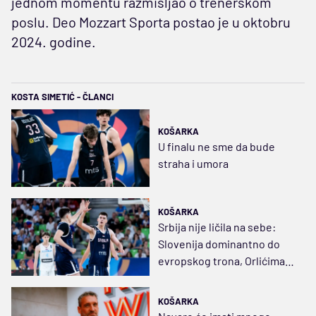
jednom momentu razmišljao o trenerskom
poslu. Deo Mozzart Sporta postao je u oktobru
2024. godine.
KOSTA SIMETIĆ - ČLANCI
KOŠARKA
U finalu ne sme da bude
straha i umora
KOŠARKA
Srbija nije ličila na sebe:
Slovenija dominantno do
evropskog trona, Orlićima
srebro
KOŠARKA