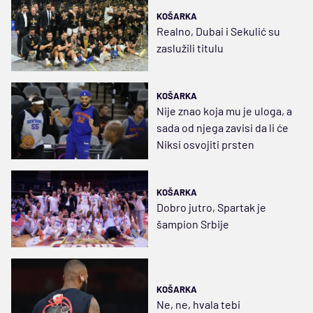
KOŠARKA
Realno, Dubai i Sekulić su
zaslužili titulu
KOŠARKA
Nije znao koja mu je uloga, a
sada od njega zavisi da li će
Niksi osvojiti prsten
KOŠARKA
Dobro jutro, Spartak je
šampion Srbije
KOŠARKA
Ne, ne, hvala tebi