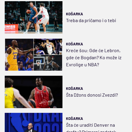
KOŠARKA
Treba da pričamo i o tebi
KOŠARKA
Kreće šou: Gde će Lebron,
gde će Bogdan? Ko može iz
Evrolige u NBA?
KOŠARKA
Šta Džons donosi Zvezdi?
KOŠARKA
Šta će uraditi Denver na
draftu? Primarni zadatak -