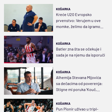
KOŠARKA
Kreće U20 Evropsko
prvenstvo: Verujem u ove
momke, želimo da igramo
brzo, ali ne i brzopleto
KOŠARKA
Batler zna šta se očekuje i
sada je na njemu da isporuči
KOŠARKA
Alhemija Stevana Mijovića
sa dečacima od poverenja:
Stigne mi poruka 'Kouč,
koga čuvam sutra?'
KOŠARKA
Pun Pionir uživao u tripl-