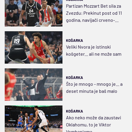
Partizan Mozzart Bet sila za
Zvezdu: Prekinut post od 11
godina, navijači crveno-
belih skandirali protiv
uprave i trenera
KOŠARKA
Veliki Nvora je istinski
košgeter... ali ne može sam
KOŠARKA
Što je mnogo - mnogo je... a
deset minuta je baš malo
KOŠARKA
Ako neko može da zaustavi
Oklahomu, to je Viktor
Vembanjama