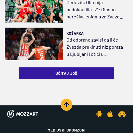
Cedevita Olimpija
nadoknadila -21: Gibson
nerešiva enigma za Zvezdu,
igraće se majstorica
KOŠARKA
Od odbrane zavisi da li će
Zvezda prekinuti niz poraza
u Ljubljani i otići u
polufinale
UČITAJ JOŠ
MEDIJSKI SPONZORI