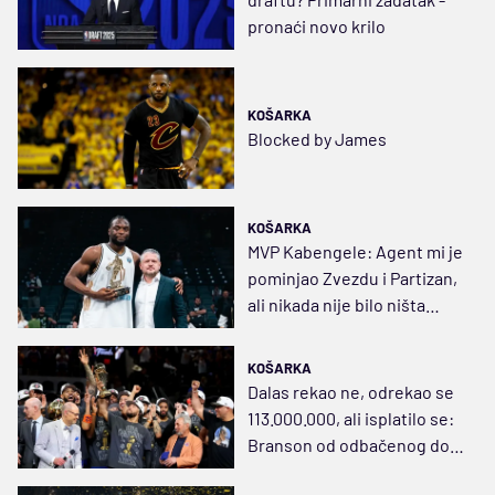
pronaći novo krilo
KOŠARKA
Blocked by James
KOŠARKA
MVP Kabengele: Agent mi je
pominjao Zvezdu i Partizan,
ali nikada nije bilo ništa
konkretno
KOŠARKA
Dalas rekao ne, odrekao se
113.000.000, ali isplatilo se:
Branson od odbačenog do
izabranog