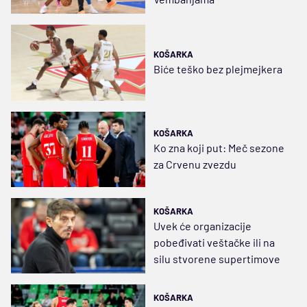
KOŠARKA
Biće teško bez plejmejkera
KOŠARKA
Ko zna koji put: Meč sezone
za Crvenu zvezdu
KOŠARKA
Uvek će organizacije
pobeđivati veštačke ili na
silu stvorene supertimove
KOŠARKA