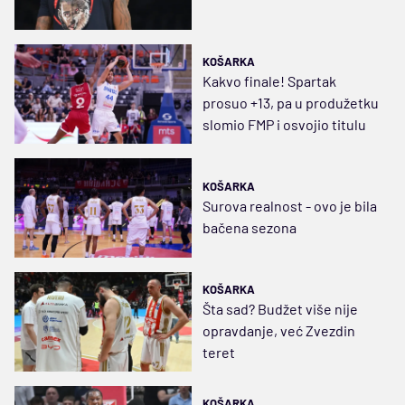
KOŠARKA
Kakvo finale! Spartak
prosuo +13, pa u produžetku
slomio FMP i osvojio titulu
KOŠARKA
Surova realnost - ovo je bila
bačena sezona
KOŠARKA
Šta sad? Budžet više nije
opravdanje, već Zvezdin
teret
KOŠARKA