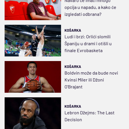
Navaro će imati mnogo
opcija u napadu, a kako će
izgledati odbrana?
KOŠARKA
Ludi i brzi: Orlići slomili
Španiju u drami i otišli u
finale Evrobasketa
KOŠARKA
Boldvin može da bude novi
Kvinsi Miler ili Džoni
O'Brajant
KOŠARKA
Lebron Džejms: The Last
Decision