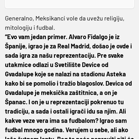
Generalno, Meksikanci vole da uvežu religiju,
mitologiju i fudbal.
“Evo vam jedan primer. Alvaro Fidalgo je iz
Španije, igrao je za Real Madrid, došao je ovde i
sada igra za našu reprezentaciju. Pre svake
utakmice odlazi u Svetilište Device od
Gvadalupe koje se nalazi na stadionu Asteka
kako bi se pomolio i tražio blagoslov. Devica od
Gvadalupe je meksička zaštitnica, a on je
Španac. I on je u reprezentaciji pokrenuo tu
tradiciju, a sada i ostali igrači idu sa njim. Ali
kakve veze vera ima sa fudbalom? Igrao sam
fudbal mnogo godina. Verujem u sebe, ali ako