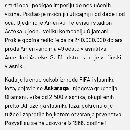
smrti oca i podigao imperiju do neslućenih
visina. Postao je moćniji i uticajniji i od dede i od
oca. Ujedinio je Ameriku, Televisu i stadion
Asteka u jednu veliku kompaniju Oljamani.
Prošle godine rešio je da za 240.000.000 dolara
proda Amerikancima 49 odsto vlasništva
Amerike i Asteke. Sa 51 odsto ostao je većinski
vlasnik…
Kada je krenuo sukob između FIFA i vlasnika
loža, pojavio se
Askaraga
i njegova grupacija
Oljamani. Više od 2.500 vlasnika, okupljenih
preko Udruženja vlasnika loža, pokrenulo je
tužbe i zapretilo bojkotom otvaranja prvenstva.
Pozvali su se na ugovore iz 1966. godine i