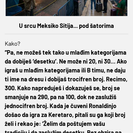
U srcu Meksiko Sitija... pod šatorima
Kako?
“Pa, ne možeš tek tako u mlađim kategorijama
da dobiješ ‘desetku’. Ne može ni 20, ni 30… Ako
igraš u mlađim kategorijama ili B timu, ne daju
ti ime na dresu i dobijaš trocifren broj. Recimo,
300. Kako napreduješ i dokazuješ se, broj se
smanjuje na 290, pa na 100, dok ne zaslužiš
jednocifren broj. Kada je čuveni Ronaldinjo
došao da igra za Keretaro, pitali su ga koji broj
želi i rekao je: ‘Želim da poštujem vašu
tradiciju i da zaslužim desetku. Bez obzira na