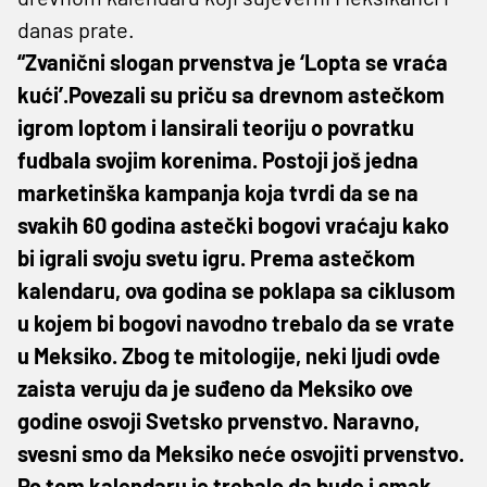
danas prate.
“Zvanični slogan prvenstva je ‘Lopta se vraća
kući’.Povezali su priču sa drevnom astečkom
igrom loptom i lansirali teoriju o povratku
fudbala svojim korenima. Postoji još jedna
marketinška kampanja koja tvrdi da se na
svakih 60 godina astečki bogovi vraćaju kako
bi igrali svoju svetu igru. Prema astečkom
kalendaru, ova godina se poklapa sa ciklusom
u kojem bi bogovi navodno trebalo da se vrate
u Meksiko. Zbog te mitologije, neki ljudi ovde
zaista veruju da je suđeno da Meksiko ove
godine osvoji Svetsko prvenstvo. Naravno,
svesni smo da Meksiko neće osvojiti prvenstvo.
Po tom kalendaru je trebalo da bude i smak