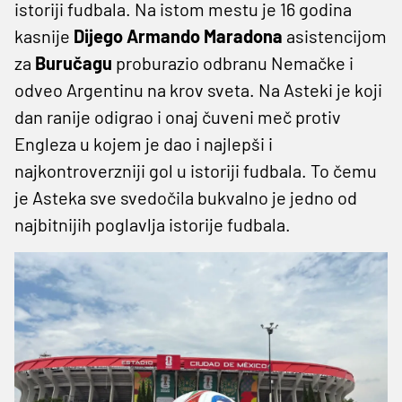
istoriji fudbala. Na istom mestu je 16 godina
kasnije
Dijego Armando Maradona
asistencijom
za
Buručagu
proburazio odbranu Nemačke i
odveo Argentinu na krov sveta. Na Asteki je koji
dan ranije odigrao i onaj čuveni meč protiv
Engleza u kojem je dao i najlepši i
najkontroverzniji gol u istoriji fudbala. To čemu
je Asteka sve svedočila bukvalno je jedno od
najbitnijih poglavlja istorije fudbala.