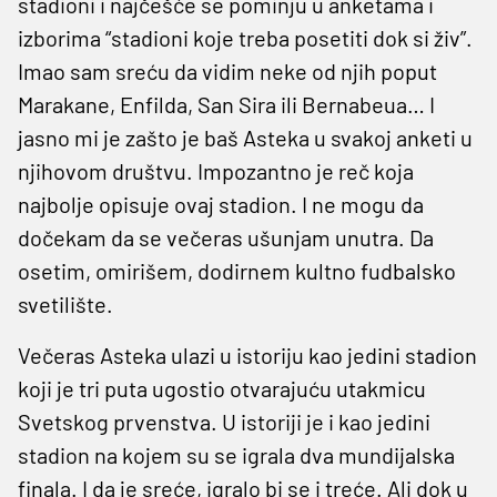
stadioni i najčešće se pominju u anketama i
izborima “stadioni koje treba posetiti dok si živ”.
Imao sam sreću da vidim neke od njih poput
Marakane, Enfilda, San Sira ili Bernabeua… I
jasno mi je zašto je baš Asteka u svakoj anketi u
njihovom društvu. Impozantno je reč koja
najbolje opisuje ovaj stadion. I ne mogu da
dočekam da se večeras ušunjam unutra. Da
osetim, omirišem, dodirnem kultno fudbalsko
svetilište.
Večeras Asteka ulazi u istoriju kao jedini stadion
koji je tri puta ugostio otvarajuću utakmicu
Svetskog prvenstva. U istoriji je i kao jedini
stadion na kojem su se igrala dva mundijalska
finala. I da je sreće, igralo bi se i treće. Ali dok u