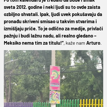
sveta 2012. godine i neki ljudi su to ovde zaista
ozbiljno shvatali. Ipak, ljudi uvek pokušavaju da
pronađu skriveni smisao u takvim stvarima i
izmišljaju priče. To je odlično za medije, privlači
pažnju i budi lažnu nadu, ali realno gledano –
Meksiko nema tim za titulu!”
, kaže nam
Arturo
.