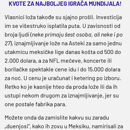
KVOTE ZA NAJBOLJEG IGRAČA MUNDIJALA!
Vlasnici loža takođe su sjajno prošli. Investicija
im se višestruko isplatila puta. U zavisnosti od
broja ljudi (
neke primaju šest osoba, ali neke i po
27
), iznajmljivanje lože na Asteki za samo jednu
utakmicu meksičke lige danas košta od 500 do
2.000 dolara, a za NFL mečeve, koncerte ili
borilačke spektakle cene idu i do 15.000 dolara
za noć. U cenu je uračunat i ketering po izboru.
Retko ko je kasnije hteo da proda lože ili da ih
ustupi nekom drugom za iznajmljivanje, jer su
one postale fabrika para.
Možete onda da zamislite kakvu su zaradu
„duenjosi”, kako ih zovu u Meksiku, namirisali za