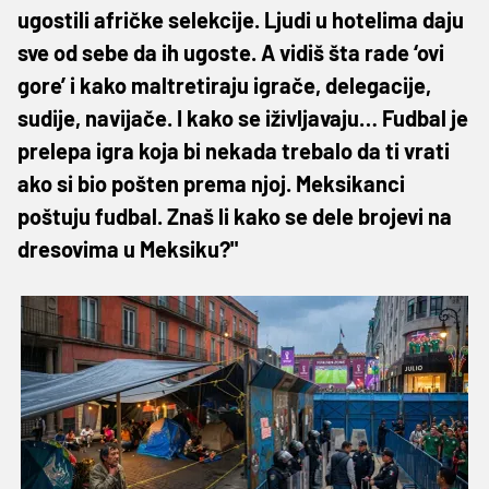
ugostili afričke selekcije. Ljudi u hotelima daju
sve od sebe da ih ugoste. A vidiš šta rade ‘ovi
gore’ i kako maltretiraju igrače, delegacije,
sudije, navijače. I kako se iživljavaju… Fudbal je
prelepa igra koja bi nekada trebalo da ti vrati
ako si bio pošten prema njoj. Meksikanci
poštuju fudbal. Znaš li kako se dele brojevi na
dresovima u Meksiku?"