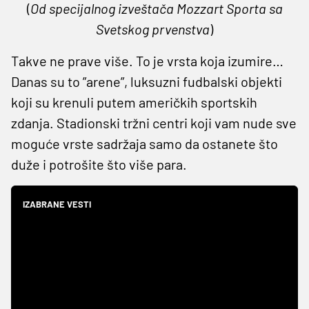
(
Od specijalnog izveštača Mozzart Sporta sa
Svetskog prvenstva
)
Takve ne prave više. To je vrsta koja izumire…
Danas su to ”arene”, luksuzni fudbalski objekti
koji su krenuli putem američkih sportskih
zdanja. Stadionski tržni centri koji vam nude sve
moguće vrste sadržaja samo da ostanete što
duže i potrošite što više para.
IZABRANE VESTI