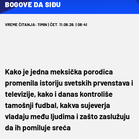
BOGOVE DA SIĐU
VREME ČITANJA: 11MIN | ČET. 11.06.26. | 08:41
Kako je jedna meksička porodica
promenila istoriju svetskih prvenstava i
televizije, kako i danas kontroliše
tamošnji fudbal, kakva sujeverja
vladaju među ljudima i zašto zaslužuju
da ih pomiluje sreća