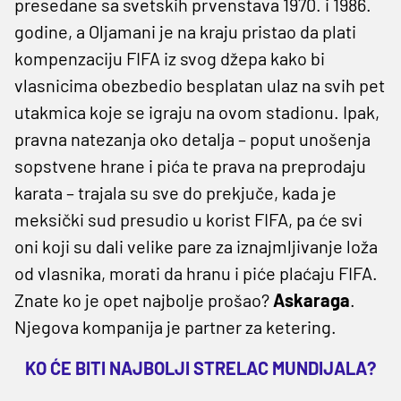
presedane sa svetskih prvenstava 1970. i 1986.
godine, a Oljamani je na kraju pristao da plati
kompenzaciju FIFA iz svog džepa kako bi
vlasnicima obezbedio besplatan ulaz na svih pet
utakmica koje se igraju na ovom stadionu. Ipak,
pravna natezanja oko detalja – poput unošenja
sopstvene hrane i pića te prava na preprodaju
karata – trajala su sve do prekjuče, kada je
meksički sud presudio u korist FIFA, pa će svi
oni koji su dali velike pare za iznajmljivanje loža
od vlasnika, morati da hranu i piće plaćaju FIFA.
Znate ko je opet najbolje prošao?
Askaraga
.
Njegova kompanija je partner za ketering.
KO ĆE BITI NAJBOLJI STRELAC MUNDIJALA?