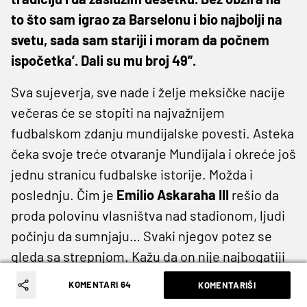
to što sam igrao za Barselonu i bio najbolji na
svetu, sada sam stariji i moram da počnem
ispočetka’. Dali su mu broj 49”.
Sva sujeverja, sve nade i želje meksičke nacije
večeras će se stopiti na najvažnijem
fudbalskom zdanju mundijalske povesti. Asteka
čeka svoje treće otvaranje Mundijala i okreće još
jednu stranicu fudbalske istorije. Možda i
poslednju. Čim je
Emilio
Askaraha
III
rešio da
proda polovinu vlasništva nad stadionom, ljudi
počinju da sumnjaju… Svaki njegov potez se
gleda sa strepnjom. Kažu da on nije najbogatiji
Meksikanac, ali jeste najuticajniji i najmoćniji i
KOMENTARI 64
KOMENTARIŠI
da uvek zna pre drugih kada treba da proda, a