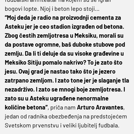
bogovi lopte. Njoj i beton lepo stoji…
“Moj deda je radio na proizvodnji cementa za
Asteku jer je ceo stadion izgrađen od betona.
Zbog čestih zemljotresa u Meksiku, morali su
da postave ogromne, baš duboke stubove pod
zemlju. Da li ti deluje da su visoke građevine u
Meksiko Sitiju pomalo nakrivo? To je zato što
jesu. Ovaj grad je nastao tako što je jezero
zatrpano zemljom. I zato tone jer je slaganje tla
nezadrživo. I zato se mnogi boje zemljotresa. I
zato su u Asteku ugrađene nenormalne
količine betona”
, priča nam
Arturo Aravantes
,
jedan od radnika obezbeđenja na predstojećem
Svetskom prvenstvu i veliki ljubitelj fudbala.