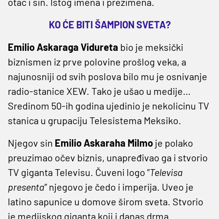
otac i sin. Istog imena i prezimena.
KO ĆE BITI ŠAMPION SVETA?
Emilio Askaraga Vidureta
bio je meksički
biznismen iz prve polovine prošlog veka, a
najunosniji od svih poslova bilo mu je osnivanje
radio-stanice XEW. Tako je ušao u medije…
Sredinom 50-ih godina ujedinio je nekolicinu TV
stanica u grupaciju Telesistema Meksiko.
Njegov sin
Emilio Askaraha Milmo
je polako
preuzimao očev biznis, unapređivao ga i stvorio
TV giganta Televisu. Čuveni logo ”
Televisa
presenta
” njegovo je čedo i imperija. Uveo je
latino sapunice u domove širom sveta. Stvorio
je medijskog giganta koji i danas drma