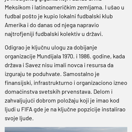
Meksikom i latinoameričkim zemljama. I ušao u
fudbal pošto je kupio lokalni fudbalski klub
Amerika i do danas od njega napravio
najtrofjeniji fudbalski kolektiv u državi.
Odigrao je ključnu ulogu za dobijanje
organizacije Mundijala 1970. i 1986. godine, kada
država i Savez nisu imali novca i resursa da
izguraju te poduhvate. Samostalno je
finansijski, infrastrukturno i organizaciono izneo
domaćinstva svetskih prvenstava. Delom i
zahvaljujući dobrom položaju koji je imao kod
ljudi u FIFA gde je na ključne popzicije instalirao
svoje ljude.