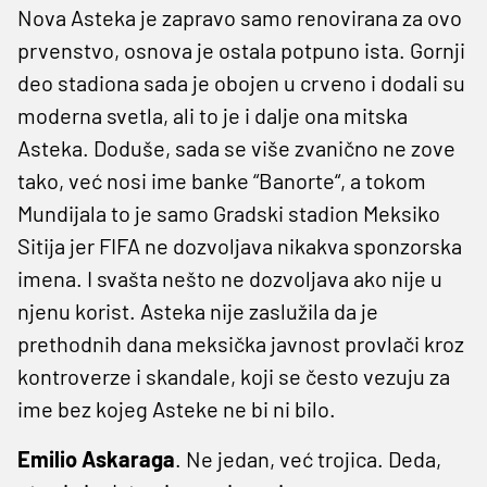
Nova Asteka je zapravo samo renovirana za ovo
prvenstvo, osnova je ostala potpuno ista. Gornji
deo stadiona sada je obojen u crveno i dodali su
moderna svetla, ali to je i dalje ona mitska
Asteka. Doduše, sada se više zvanično ne zove
tako, već nosi ime banke “Banorte“, a tokom
Mundijala to je samo Gradski stadion Meksiko
Sitija jer FIFA ne dozvoljava nikakva sponzorska
imena. I svašta nešto ne dozvoljava ako nije u
njenu korist. Asteka nije zaslužila da je
prethodnih dana meksička javnost provlači kroz
kontroverze i skandale, koji se često vezuju za
ime bez kojeg Asteke ne bi ni bilo.
Emilio Askaraga
. Ne jedan, već trojica. Deda,