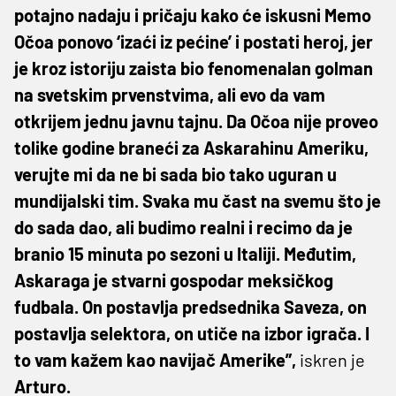
potajno nadaju i pričaju kako će iskusni Memo
Očoa ponovo ‘izaći iz pećine’ i postati heroj, jer
je kroz istoriju zaista bio fenomenalan golman
na svetskim prvenstvima, ali evo da vam
otkrijem jednu javnu tajnu. Da Očoa nije proveo
tolike godine braneći za Askarahinu Ameriku,
verujte mi da ne bi sada bio tako uguran u
mundijalski tim. Svaka mu čast na svemu što je
do sada dao, ali budimo realni i recimo da je
branio 15 minuta po sezoni u Italiji. Međutim,
Askaraga je stvarni gospodar meksičkog
fudbala. On postavlja predsednika Saveza, on
postavlja selektora, on utiče na izbor igrača. I
to vam kažem kao navijač Amerike”,
iskren je
Arturo.