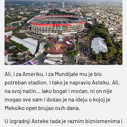
(©Reuters)
Ali, i za Ameriku, i za Mundijale mu je bio
potreban stadion. I tako je napravio Asteku. Ali,
na svoj način… Iako bogat i moćan, ni on nije
mogao sve sam i došao je na ideju o kojoj je
Meksiko opet brujao ovih dana.
U izgradnji Asteke tada je raznim biznismenima i