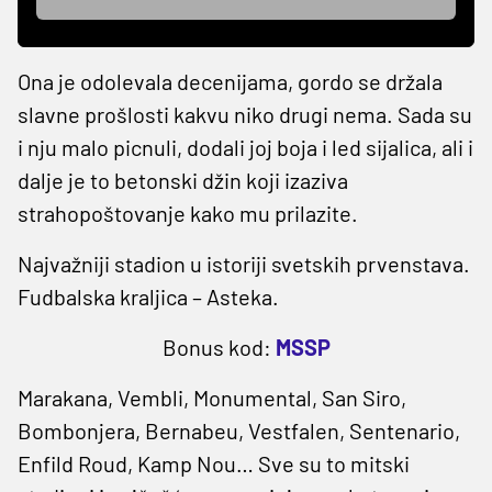
Ona je odolevala decenijama, gordo se držala
slavne prošlosti kakvu niko drugi nema. Sada su
i nju malo picnuli, dodali joj boja i led sijalica, ali i
dalje je to betonski džin koji izaziva
strahopoštovanje kako mu prilazite.
Najvažniji stadion u istoriji svetskih prvenstava.
Fudbalska kraljica – Asteka.
Bonus kod:
MSSP
Marakana, Vembli, Monumental, San Siro,
Bombonjera, Bernabeu, Vestfalen, Sentenario,
Enfild Roud, Kamp Nou… Sve su to mitski