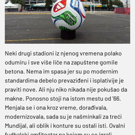
Neki drugi stadioni iz njenog vremena polako
odumiru i sve više liče na zapuštene gomile
betona. Nema im spasa jer su po modernim
standardima debelo prevaziđeni i isplativije je
praviti nove. Ali nju niko nikada nije pokušao da
makne. Ponosno stoji na istom mestu od ’66.
Menjala se i ona kroz vreme, dorađivala,
modernizovala, sada su je našminkali za treći
Mundijal, ali oblik i konture su ostali isti. Ovalni
fudbalski amfiteatar na kojem su se igrali