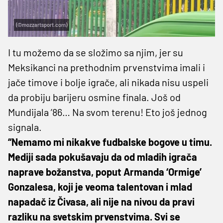
(©mozzartsport.com)
I tu možemo da se složimo sa njim, jer su
Meksikanci na prethodnim prvenstvima imali i
jače timove i bolje igrače, ali nikada nisu uspeli
da probiju barijeru osmine finala. Još od
Mundijala ’86… Na svom terenu! Eto još jednog
signala.
“Nemamo mi nikakve fudbalske bogove u timu.
Mediji sada pokušavaju da od mladih igrača
naprave božanstva, poput Armanda ‘Ormige’
Gonzalesa, koji je veoma talentovan i mlad
napadač iz Čivasa, ali nije na nivou da pravi
razliku na svetskim prvenstvima. Svi se