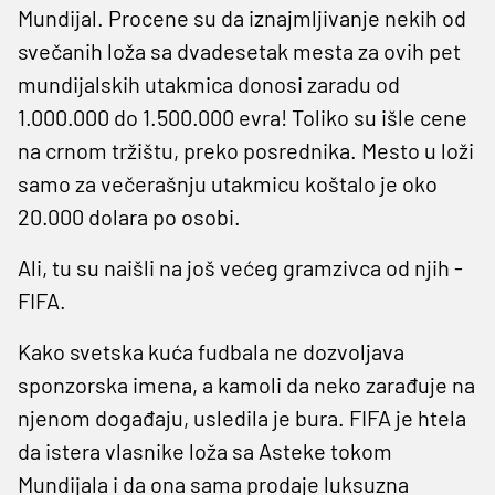
Mundijal. Procene su da iznajmljivanje nekih od
svečanih loža sa dvadesetak mesta za ovih pet
mundijalskih utakmica donosi zaradu od
1.000.000 do 1.500.000 evra! Toliko su išle cene
na crnom tržištu, preko posrednika. Mesto u loži
samo za večerašnju utakmicu koštalo je oko
20.000 dolara po osobi.
Ali, tu su naišli na još većeg gramzivca od njih -
FIFA.
Kako svetska kuća fudbala ne dozvoljava
sponzorska imena, a kamoli da neko zarađuje na
njenom događaju, usledila je bura. FIFA je htela
da istera vlasnike loža sa Asteke tokom
Mundijala i da ona sama prodaje luksuzna