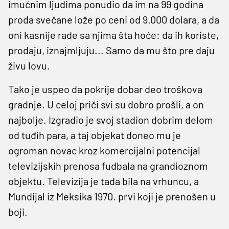
imućnim ljudima ponudio da im na 99 godina
proda svečane lože po ceni od 9.000 dolara, a da
oni kasnije rade sa njima šta hoće: da ih koriste,
prodaju, iznajmljuju... Samo da mu što pre daju
živu lovu.
Tako je uspeo da pokrije dobar deo troškova
gradnje. U celoj priči svi su dobro prošli, a on
najbolje. Izgradio je svoj stadion dobrim delom
od tuđih para, a taj objekat doneo mu je
ogroman novac kroz komercijalni potencijal
televizijskih prenosa fudbala na grandioznom
objektu. Televizija je tada bila na vrhuncu, a
Mundijal iz Meksika 1970. prvi koji je prenošen u
boji.