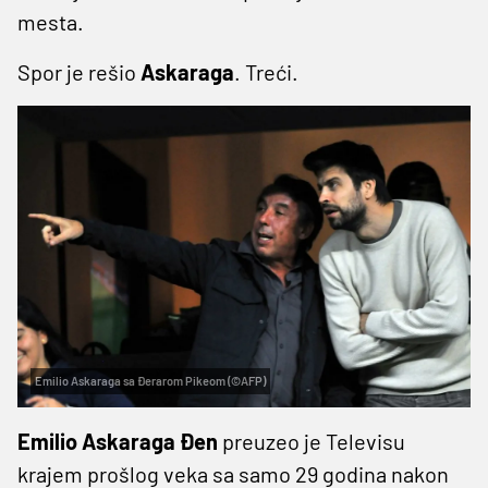
mesta.
Spor je rešio
Askaraga
. Treći.
Emilio Askaraga sa Đerarom Pikeom (©AFP)
Emilio Askaraga Đen
preuzeo je Televisu
krajem prošlog veka sa samo 29 godina nakon