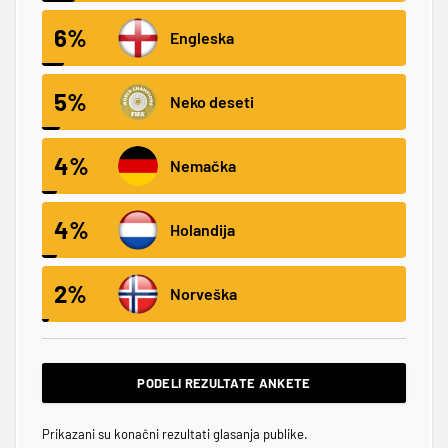
6%
Engleska
5%
Neko deseti
4%
Nemačka
4%
Holandija
2%
Norveška
PODELI REZULTATE ANKETE
Prikazani su konačni rezultati glasanja publike.