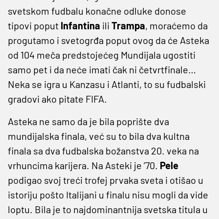
svetskom fudbalu konačne odluke donose
tipovi poput
Infantina
ili
Trampa
, moraćemo da
progutamo i svetogrđa poput ovog da će Asteka
od 104 meča predstojećeg Mundijala ugostiti
samo pet i da neće imati čak ni četvrtfinale…
Neka se igra u Kanzasu i Atlanti, to su fudbalski
gradovi ako pitate FIFA.
Asteka ne samo da je bila poprište dva
mundijalska finala, već su to bila dva kultna
finala sa dva fudbalska božanstva 20. veka na
vrhuncima karijera. Na Asteki je ’70.
Pele
podigao svoj treći trofej prvaka sveta i otišao u
istoriju pošto Italijani u finalu nisu mogli da vide
loptu. Bila je to najdominantnija svetska titula u