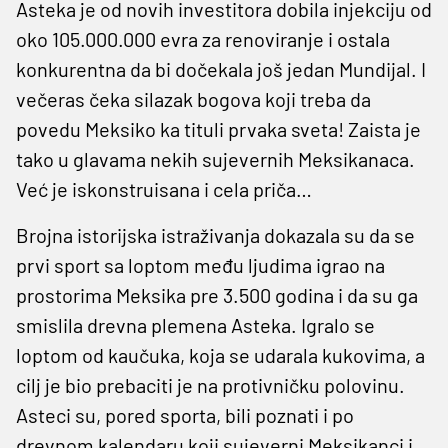
Asteka je od novih investitora dobila injekciju od
oko 105.000.000 evra za renoviranje i ostala
konkurentna da bi dočekala još jedan Mundijal. I
večeras čeka silazak bogova koji treba da
povedu Meksiko ka tituli prvaka sveta! Zaista je
tako u glavama nekih sujevernih Meksikanaca.
Već je iskonstruisana i cela priča…
Brojna istorijska istraživanja dokazala su da se
prvi sport sa loptom među ljudima igrao na
prostorima Meksika pre 3.500 godina i da su ga
smislila drevna plemena Asteka. Igralo se
loptom od kaučuka, koja se udarala kukovima, a
cilj je bio prebaciti je na protivničku polovinu.
Asteci su, pored sporta, bili poznati i po
drevnom kalendaru koji sujeverni Meksikanci i