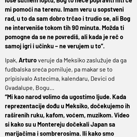
loše šutnem loptu, Bog to neće popraviti niti će
mi pomoći na terenu. Imam veru u sopstveni
rad, u to da sam dobro trčao i trudio se, ali Bog
ne interveniše tokom tih 90 minuta. Možda ti
pomogne da se ne povrediš, ali kada je reč o
samoj igri i učinku – ne verujem u to”.
Ipak,
Arturo
veruje da Meksiko zaslužuje da ga
fudbalska sreća pomiluje, pa makar se to
pripisivalo Astecima, kalendaru, Devici od
Gvadalupe, Bogu…
“Mi kao narod volimo da ugostimo ljude. Kada
reprezentacije dođu u Meksiko, dočekujemo ih
raširenih ruku, kafom, voćem, muzikom. Video
si kako su u Montereju dočekali Japan sa
marijačima i sombrerosima. Ili kako smo