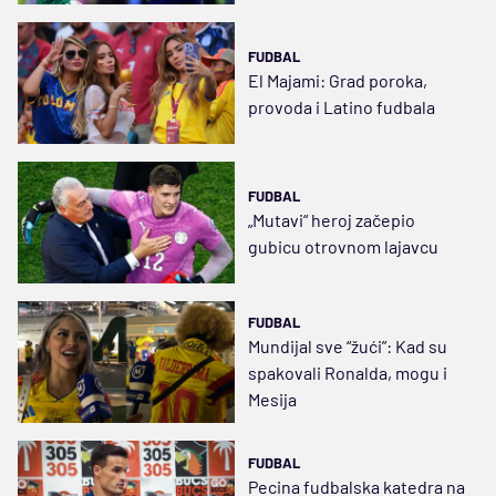
FUDBAL
El Majami: Grad poroka,
provoda i Latino fudbala
FUDBAL
„Mutavi“ heroj začepio
gubicu otrovnom lajavcu
FUDBAL
Mundijal sve “žući”: Kad su
spakovali Ronalda, mogu i
Mesija
FUDBAL
Pecina fudbalska katedra na