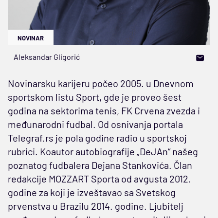
NOVINAR
Aleksandar Gligorić
Novinarsku karijeru počeo 2005. u Dnevnom
sportskom listu Sport, gde je proveo šest
godina na sektorima tenis, FK Crvena zvezda i
međunarodni fudbal. Od osnivanja portala
Telegraf.rs je pola godine radio u sportskoj
rubrici. Koautor autobiografije „DeJAn“ našeg
poznatog fudbalera Dejana Stankovića. Član
redakcije MOZZART Sporta od avgusta 2012.
godine za koji je izveštavao sa Svetskog
prvenstva u Brazilu 2014. godine. Ljubitelj