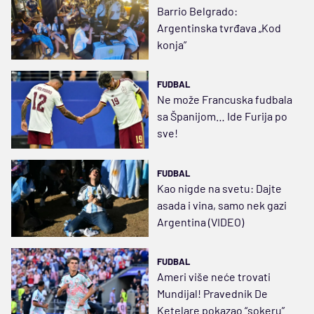
Barrio Belgrado:
Argentinska tvrđava „Kod
konja”
FUDBAL
Ne može Francuska fudbala
sa Španijom… Ide Furija po
sve!
FUDBAL
Kao nigde na svetu: Dajte
asada i vina, samo nek gazi
Argentina (VIDEO)
FUDBAL
Ameri više neće trovati
Mundijal! Pravednik De
Ketelare pokazao “sokeru”