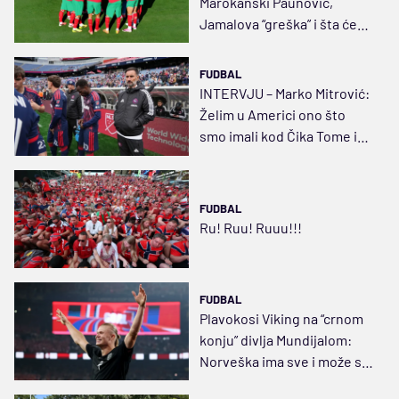
Marokanski Paunović,
Jamalova “greška” i šta će
tek biti za četiri godine…
FUDBAL
INTERVJU – Marko Mitrović:
Želim u Americi ono što
smo imali kod Čika Tome i
Pižona
FUDBAL
Ru! Ruu! Ruuu!!!
FUDBAL
Plavokosi Viking na “crnom
konju” divlja Mundijalom:
Norveška ima sve i može sa
svima