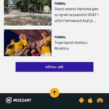
FUDBAL
Sveto mesto Harlema gde
su igrali nezvanični GOAT i
ulični farmaceut koji je
odbio NBA
FUDBAL
Tuga ispod mosta u
Bruklinu
UČITAJ JOŠ