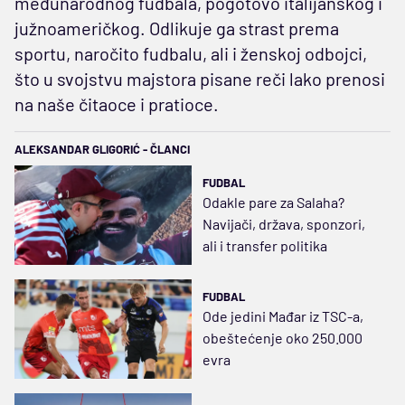
međunarodnog fudbala, pogotovo italijanskog i
južnoameričkog. Odlikuje ga strast prema
sportu, naročito fudbalu, ali i ženskoj odbojci,
što u svojstvu majstora pisane reči lako prenosi
na naše čitaoce i pratioce.
ALEKSANDAR GLIGORIĆ - ČLANCI
FUDBAL
Odakle pare za Salaha?
Navijači, država, sponzori,
ali i transfer politika
FUDBAL
Ode jedini Mađar iz TSC-a,
obeštećenje oko 250.000
evra