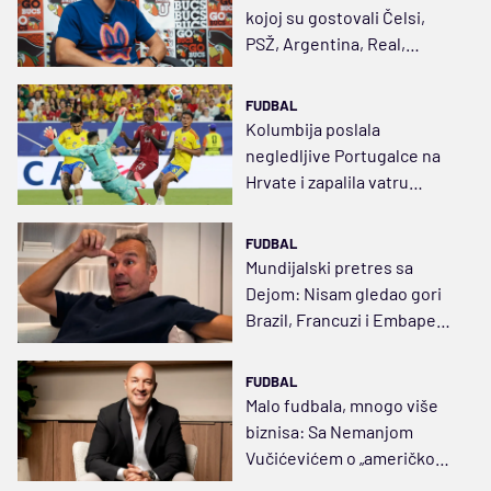
kojoj su gostovali Čelsi,
PSŽ, Argentina, Real,
Engleska… Sada je tome
kraj
FUDBAL
Kolumbija poslala
negledljive Portugalce na
Hrvate i zapalila vatru
optimizma
FUDBAL
Mundijalski pretres sa
Dejom: Nisam gledao gori
Brazil, Francuzi i Embape
najjači, Mesi još na znanje
FUDBAL
Malo fudbala, mnogo više
biznisa: Sa Nemanjom
Vučićevićem o „američkom
snu“ u Majamiju