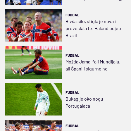
šta je fudbal
FUDBAL
Bivša silo, stigla je nova i
preveslala te! Haland pojeo
Brazil
FUDBAL
Možda Jamal fali Mundijalu,
ali Španiji sigurno ne
FUDBAL
Bukagije oko nogu
Portugalaca
FUDBAL