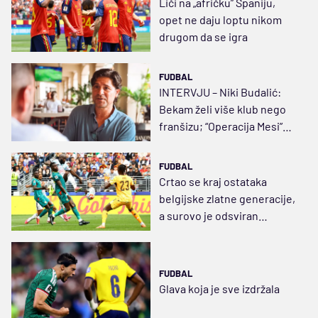
Liči na „afričku” Španiju,
opet ne daju loptu nikom
drugom da se igra
FUDBAL
INTERVJU – Niki Budalić:
Bekam želi više klub nego
franšizu; “Operacija Mesi”
počela 2019.
FUDBAL
Crtao se kraj ostataka
belgijske zlatne generacije,
a surovo je odsviran
senegalskoj
FUDBAL
Glava koja je sve izdržala