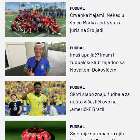
FUDBAL
Crvenka Majami: Nekad u
špicu Marko Jarić, sutra
juriš na Srbijadi
FUDBAL
Imaš upaljač? Imam i
fudbalski klub zajedno sa
Novakom Đokovićem
FUDBAL
Škoti slabo znaju fudbala za
nešto više, liči ovo na
„američki” Brazil
FUDBAL
Svet nije spreman za njih!