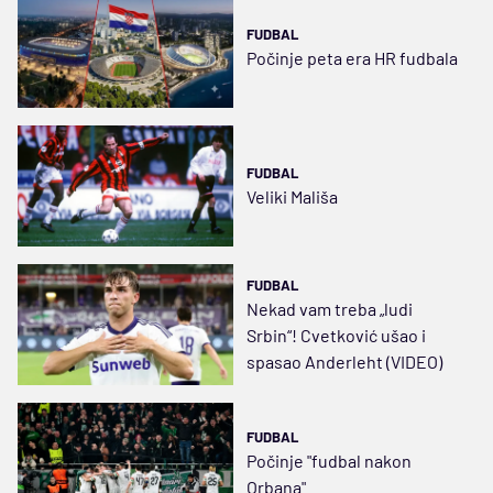
FUDBAL
Počinje peta era HR fudbala
FUDBAL
Veliki Mališa
FUDBAL
Nekad vam treba „ludi
Srbin“! Cvetković ušao i
spasao Anderleht (VIDEO)
FUDBAL
Počinje "fudbal nakon
Orbana"