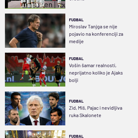
FUDBAL
Miroslav Tanjga se nije
pojavio na konferenciji za
medije
FUDBAL
Vošin šamar realnosti,
neprijatno koliko je Ajaks
bolji
FUDBAL
Zid, Miš, Pajac i nevidljiva
ruka Skalonete
FUDBAL