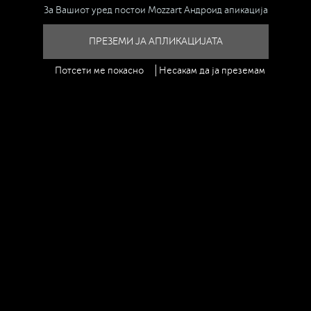
За Вашиот уред постои Mozzart Андроид апикација
ПРЕЗЕМИ ЈА АПЛИКАЦИЈАТА
Потсети ме покасно
Несакам да ја преземам