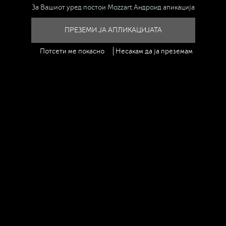
За Вашиот уред постои Mozzart Андроид апикација
ПРЕЗЕМИ ЈА АПЛИКАЦИЈАТА
Потсети ме покасно
Несакам да ја преземам