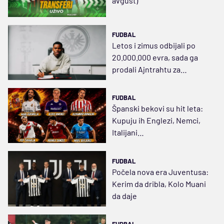
avgust)
FUDBAL
Letos i zimus odbijali po
20.000.000 evra, sada ga
prodali Ajntrahtu za
9.000.000
FUDBAL
Španski bekovi su hit leta:
Kupuju ih Englezi, Nemci,
Italijani…
FUDBAL
Počela nova era Juventusa:
Kerim da dribla, Kolo Muani
da daje
FUDBAL