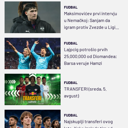
FUDBAL
Maksimovićev prvi intervju
u Nemačkoj: Sanjam da
igram protiv Zvezde u Ligi
šampiona
FUDBAL
Lajpcig potrošio prvih
25.000.000 od Diomandea;
Barsa veruje Hamzi
FUDBAL
TRANSFERI (sreda, 5.
avgust)
FUDBAL
Najskuplji transferi ovog