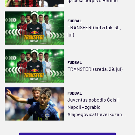
ga čeka potpis u Berlinu
FUDBAL
TRANSFERI (četvrtak, 30.
jul)
FUDBAL
TRANSFERI (sreda, 29. jul)
FUDBAL
Juventus pobedio Čelsi i
Napoli – zgrabio
Alajbegovića! Leverkuzenu
i do 40.000.000 evra