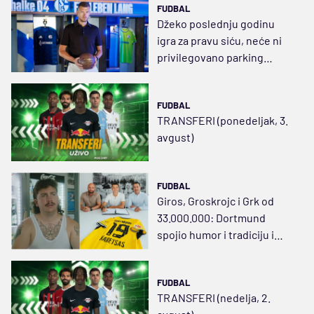
FUDBAL
Džeko poslednju godinu
igra za pravu siću, neće ni
privilegovano parking
mesto
FUDBAL
TRANSFERI (ponedeljak, 3.
avgust)
FUDBAL
Giros, Groskrojc i Grk od
33.000.000: Dortmund
spojio humor i tradiciju i
predstavio budućnost kluba
FUDBAL
TRANSFERI (nedelja, 2.