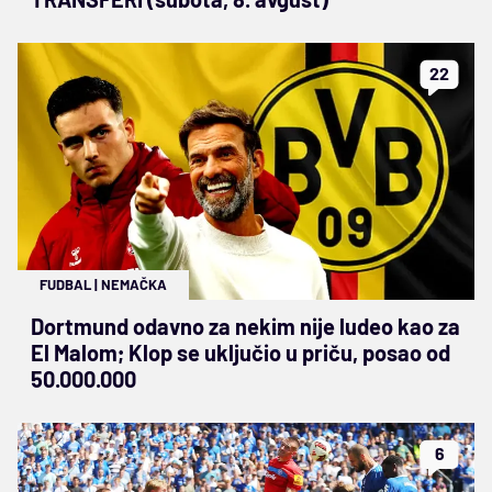
22
FUDBAL
|
NEMAČKA
Dortmund odavno za nekim nije ludeo kao za
El Malom; Klop se uključio u priču, posao od
50.000.000
6