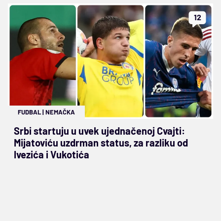
12
FUDBAL
|
NEMAČKA
Srbi startuju u uvek ujednačenoj Cvajti:
Mijatoviću uzdrman status, za razliku od
Ivezića i Vukotića