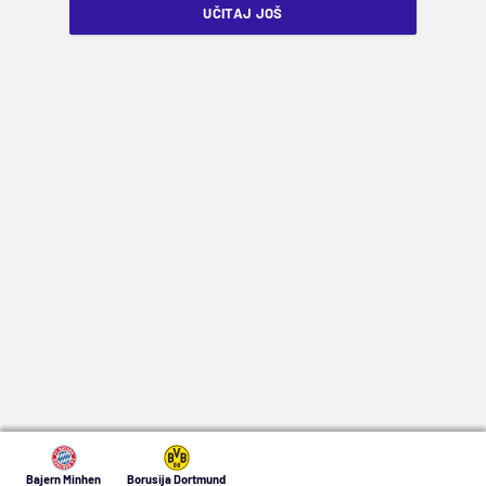
UČITAJ JOŠ
Bajern Minhen
Borusija Dortmund