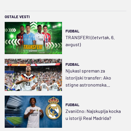
OSTALE VESTI
FUDBAL
TRANSFERI (četvrtak, 6.
avgust)
FUDBAL
Njukasl spreman za
istorijski transfer: Ako
stigne astronomska
ponuda...
FUDBAL
Zvanično: Najskuplja kocka
u istoriji Real Madrida?