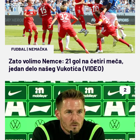
FUDBAL
|
NEMAČKA
Zato volimo Nemce: 21 gol na četiri meča,
jedan delo našeg Vukotića (VIDEO)
2