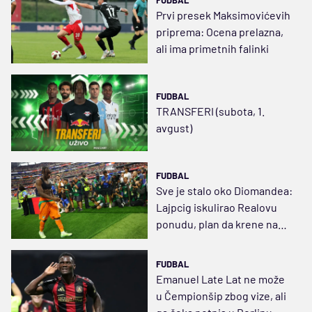
Prvi presek Maksimovićevih
priprema: Ocena prelazna,
ali ima primetnih falinki
FUDBAL
TRANSFERI (subota, 1.
avgust)
FUDBAL
Sve je stalo oko Diomandea:
Lajpcig iskulirao Realovu
ponudu, plan da krene na
pripreme
FUDBAL
Emanuel Late Lat ne može
u Čempionšip zbog vize, ali