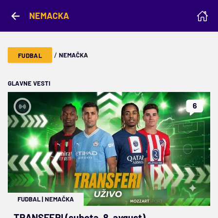
NEMACKA
/
NEMAČKA
FUDBAL
GLAVNE VESTI
6
FUDBAL
|
NEMAČKA
TRANSFERI (subota, 8. avgust)