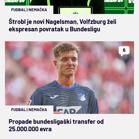
FUDBAL
|
NEMAČKA
Štrobl je novi Nagelsman, Volfzburg želi
ekspresan povratak u Bundesligu
6
FUDBAL
|
NEMAČKA
Propade bundesligaški transfer od
25.000.000 evra