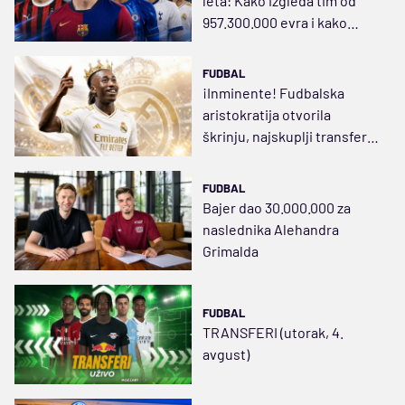
leta: Kako izgleda tim od
957.300.000 evra i kako
rezerva od 99.000.000
FUDBAL
¡Inminente! Fudbalska
aristokratija otvorila
škrinju, najskuplji transfer u
istoriji kluba
FUDBAL
Bajer dao 30.000.000 za
naslednika Alehandra
Grimalda
FUDBAL
TRANSFERI (utorak, 4.
avgust)