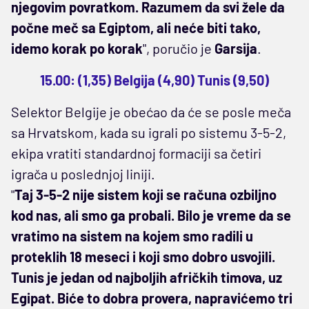
njegovim povratkom. Razumem da svi žele da
počne meč sa Egiptom, ali neće biti tako,
idemo korak po korak
", poručio je
Garsija
.
15.00: (1,35) Belgija (4,90) Tunis (9,50)
Selektor Belgije je obećao da će se posle meča
sa Hrvatskom, kada su igrali po sistemu 3-5-2,
ekipa vratiti standardnoj formaciji sa četiri
igrača u poslednjoj liniji.
"
Taj 3-5-2 nije sistem koji se računa ozbiljno
kod nas, ali smo ga probali. Bilo je vreme da se
vratimo na sistem na kojem smo radili u
proteklih 18 meseci i koji smo dobro usvojili.
Tunis je jedan od najboljih afričkih timova, uz
Egipat. Biće to dobra provera, napravićemo tri