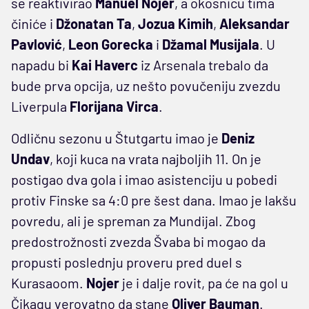
se reaktivirao
Manuel Nojer
, a okosnicu tima
činiće i
Džonatan Ta
,
Jozua Kimih
,
Aleksandar
Pavlović
,
Leon Gorecka
i
Džamal Musijala
. U
napadu bi
Kai Haverc
iz Arsenala trebalo da
bude prva opcija, uz nešto povučeniju zvezdu
Liverpula
Florijana Virca
.
Odličnu sezonu u Štutgartu imao je
Deniz
Undav
, koji kuca na vrata najboljih 11. On je
postigao dva gola i imao asistenciju u pobedi
protiv Finske sa 4:0 pre šest dana. Imao je lakšu
povredu, ali je spreman za Mundijal. Zbog
predostrožnosti zvezda Švaba bi mogao da
propusti poslednju proveru pred duel s
Kurasaoom.
Nojer
je i dalje rovit, pa će na gol u
Čikagu verovatno da stane
Oliver Bauman
.