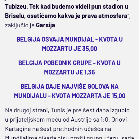
Tubizeu. Tek kad budemo videli pun stadion u
Briselu, osetićemo kakva je prava atmosfera
",
zaključio je
Garsija
.
BELGIJA OSVAJA MUNDIJAL - KVOTA U
MOZZARTU JE 35,00
BELGIJA POBEDNIK GRUPE - KVOTA U
MOZZARTU JE 1,35
BELGIJA DAJE NAJVIŠE GOLOVA NA
MUNDIJALU - KVOTA MOZZARTA JE 15,00
Na drugoj strani, Tunis je pre šest dana izgubio
u prijateljskom meču od Austrije sa 1:0. Orlovi
Kartagine na šest prethodnih učešća na
Mundijalima nikada nisu prošli grupnu fazu, sada