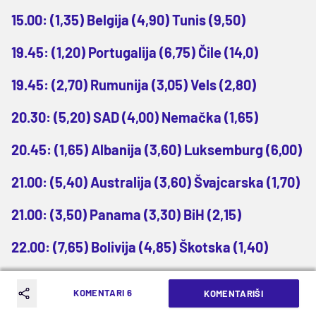
15.00: (1,35) Belgija (4,90) Tunis (9,50)
19.45: (1,20) Portugalija (6,75) Čile (14,0)
19.45: (2,70) Rumunija (3,05) Vels (2,80)
20.30: (5,20) SAD (4,00) Nemačka (1,65)
20.45: (1,65) Albanija (3,60) Luksemburg (6,00)
21.00: (5,40) Australija (3,60) Švajcarska (1,70)
21.00: (3,50) Panama (3,30) BiH (2,15)
22.00: (7,65) Bolivija (4,85) Škotska (1,40)
22.00: (1,10) Engleska (10,5) Novi Zeland (22,00)
KOMENTARI 6
KOMENTARIŠI
22.00: (1,67) Katar (3,60) El Salvador (5,70)