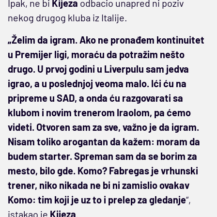
Ipak, ne bi
Kijeza
odbacio unapred ni poziv
nekog drugog kluba iz Italije.
„Želim da igram. Ako ne pronađem kontinuitet
u Premijer ligi, moraću da potražim nešto
drugo. U prvoj godini u Liverpulu sam jedva
igrao, a u poslednjoj veoma malo. Ići ću na
pripreme u SAD, a onda ću razgovarati sa
klubom i novim trenerom Iraolom, pa ćemo
videti. Otvoren sam za sve, važno je da igram.
Nisam toliko arogantan da kažem: moram da
budem starter. Spreman sam da se borim za
mesto, bilo gde. Komo? Fabregas je vrhunski
trener, niko nikada ne bi ni zamislio ovakav
Komo: tim koji je uz to i prelep za gledanje
“,
istakao je
Kijeza
.