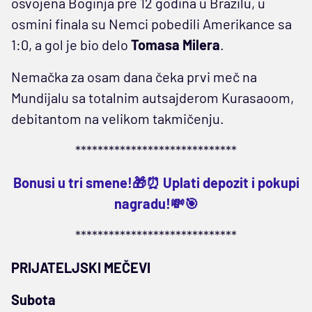
osvojena Boginja pre 12 godina u Brazilu, u
osmini finala su Nemci pobedili Amerikance sa
1:0, a gol je bio delo
Tomasa Milera
.
Nemačka za osam dana čeka prvi meč na
Mundijalu sa totalnim autsajderom Kurasaoom,
debitantom na velikom takmičenju.
*****************************
Bonusi u tri smene!🎁⏰ Uplati depozit i pokupi
nagradu!💸🎯
*****************************
PRIJATELJSKI MEČEVI
Subota