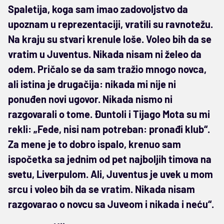
Spaletija, koga sam imao zadovoljstvo da
upoznam u reprezentaciji, vratili su ravnotežu.
Na kraju su stvari krenule loše. Voleo bih da se
vratim u Juventus. Nikada nisam ni želeo da
odem. Pričalo se da sam tražio mnogo novca,
ali istina je drugačija: nikada mi nije ni
ponuđen novi ugovor. Nikada nismo ni
razgovarali o tome. Đuntoli i Tijago Mota su mi
rekli: „Fede, nisi nam potreban: pronađi klub“.
Za mene je to dobro ispalo, krenuo sam
ispočetka sa jednim od pet najboljih timova na
svetu, Liverpulom. Ali, Juventus je uvek u mom
srcu i voleo bih da se vratim. Nikada nisam
razgovarao o novcu sa Juveom i nikada i neću“.