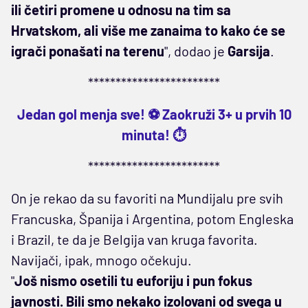
ili četiri promene u odnosu na tim sa
Hrvatskom, ali više me zanaima to kako će se
igrači ponašati na terenu
", dodao je
Garsija
.
************************
Jedan gol menja sve! ⚽ Zaokruži 3+ u prvih 10
minuta! ⏱️
************************
On je rekao da su favoriti na Mundijalu pre svih
Francuska, Španija i Argentina, potom Engleska
i Brazil, te da je Belgija van kruga favorita.
Navijači, ipak, mnogo očekuju.
"
Još nismo osetili tu euforiju i pun fokus
javnosti. Bili smo nekako izolovani od svega u