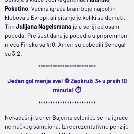
Poketino
. Većina igrača brani boje najboljih
klubova u Evropi, ali pitanje je koliki su dometi.
Tim
Julijana Nagelsmana
je u seriji od osam
pobeda. Pre šest dana je pobedio u pripremnom
meču Finsku sa 4:0. Ameri su pobedili Senegal
sa 3:2.
************************
Jedan gol menja sve! ⚽ Zaokruži 3+ u prvih 10
minuta! ⏱️
************************
Nekadašnji trener Bajerna osloniće se na igrače
nemačkog šampiona. Iz reprezentativne penzije