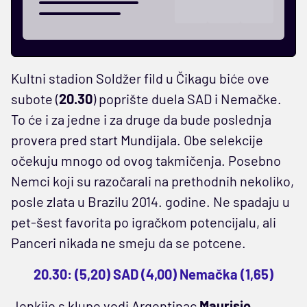
Kultni stadion Soldžer fild u Čikagu biće ove
subote (
20.30
) poprište duela SAD i Nemačke.
To će i za jedne i za druge da bude poslednja
provera pred start Mundijala. Obe selekcije
očekuju mnogo od ovog takmičenja. Posebno
Nemci koji su razočarali na prethodnih nekoliko,
posle zlata u Brazilu 2014. godine. Ne spadaju u
pet-šest favorita po igračkom potencijalu, ali
Panceri nikada ne smeju da se potcene.
20.30: (5,20) SAD (4,00) Nemačka (1,65)
Jenkije s klupe vodi Argentinac
Maurisio