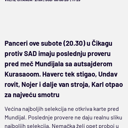
Panceri ove subote (20.30) u Čikagu
protiv SAD imaju poslednju proveru
pred meč Mundijala sa autsajderom
Kurasaoom. Haverc tek stigao, Undav
rovit, Nojer i dalje van stroja, Karl otpao
za najveću smotru
Većina najboljih selekcija ne otkriva karte pred
Mundijal. Poslednje provere ne daju realnu sliku
najboljih selekcija. Nemačka želi opet proboj u