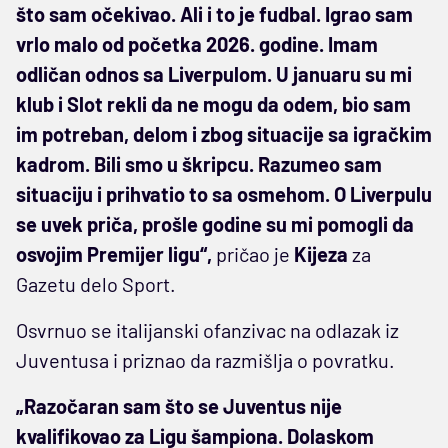
što sam očekivao. Ali i to je fudbal. Igrao sam
vrlo malo od početka 2026. godine. Imam
odličan odnos sa Liverpulom. U januaru su mi
klub i Slot rekli da ne mogu da odem, bio sam
im potreban, delom i zbog situacije sa igračkim
kadrom. Bili smo u škripcu. Razumeo sam
situaciju i prihvatio to sa osmehom. O Liverpulu
se uvek priča, prošle godine su mi pomogli da
osvojim Premijer ligu“,
pričao je
Kijeza
za
Gazetu delo Sport.
Osvrnuo se italijanski ofanzivac na odlazak iz
Juventusa i priznao da razmišlja o povratku.
„Razočaran sam što se Juventus nije
kvalifikovao za Ligu šampiona. Dolaskom