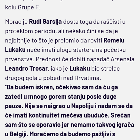
kolu Grupe F.
Morao je
Rudi Garsija
dosta toga da raščisti u
proteklom periodu, ali nekako čini se da je
najbitnije to što je prelomio da roviti
Romelu
Lukaku
neće imati ulogu startera na početku
prvenstva. Prednost će dobiti napadač Arsenala
Leandro Trosar
, iako je
Lukaku
bio strelac
drugog gola u pobedi nad Hrvatima.
"
Da budem iskren, očekivao sam da ću ga
zateći u mnogo gorem stanju posle duge
pauze. Nije se naigrao u Napoliju i nadam se da
će imati kontinuitet mečeva ubuduće. Srećan
sam što se oporavio jer nemamo takvog igrača
u Belgiji. Moraćemo da budemo pažljivi s