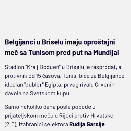
Belgijanci u Briselu imaju oproštajni
meč sa Tunisom pred put na Mundijal
Stadion "Kralj Boduen" u Briselu je rasprodat, a
protivnik od 15 časova, Tunis, biće za Belgijance
idealan "dubler" Egipta, prvog rivala Crvenih
đavola na Svetskom kupu.
Samo nekoliko dana posle pobede u
prijateljskom meču u Rijeci protiv Hrvatske
(2:0), izabranici selektora
Rudija Garsije