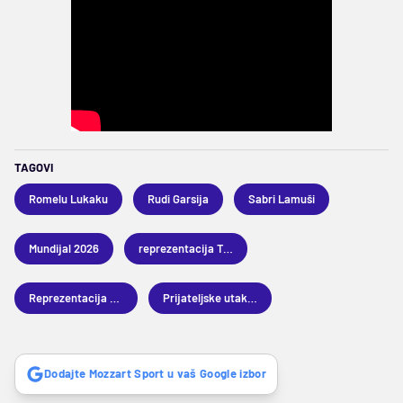
TAGOVI
Romelu Lukaku
Rudi Garsija
Sabri Lamuši
Mundijal 2026
reprezentacija Tunisa
Reprezentacija Belgije
Prijateljske utakmice
Dodajte Mozzart Sport u vaš Google izbor