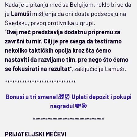
Kada je u pitanju meč sa Belgijom, reklo bi se da
je
Lamuši
mišljenja da oni dosta podsećaju na
Švedsku, prvog protivnika u grupi.
"
Ovaj meč predstavlja dodatnu pripremu za
završni turnir. Cilj je pre svega da testiramo
nekoliko taktičkih opcija kroz šta ćemo
nastaviti da razvijamo tim, pre nego što ćemo
se fokusirati na rezultat
", zaključio je Lamuši.
*****************************
Bonusi u tri smene!🎁⏰ Uplati depozit i pokupi
nagradu!💸🎯
*****************************
PRIJATELJSKI MEČEVI