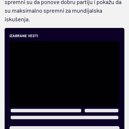
spremni su da ponove dobru partiju i pokažu da
su maksimalno spremni za mundijalska
iskušenja.
IZABRANE VESTI