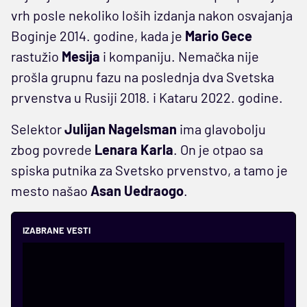
vrh posle nekoliko loših izdanja nakon osvajanja
Boginje 2014. godine, kada je
Mario Gece
rastužio
Mesija
i kompaniju. Nemačka nije
prošla grupnu fazu na poslednja dva Svetska
prvenstva u Rusiji 2018. i Kataru 2022. godine.
Selektor
Julijan Nagelsman
ima glavobolju
zbog povrede
Lenara Karla
. On je otpao sa
spiska putnika za Svetsko prvenstvo, a tamo je
mesto našao
Asan Uedraogo
.
IZABRANE VESTI