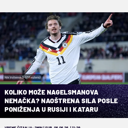
Nik Voltemade (©Reuters)
KOLIKO MOŽE NAGELSMANOVA
NEMAČKA? NAOŠTRENA SILA POSLE
PONIŽENJA U RUSIJI I KATARU
VREME ČITANJA: 2MIN | SUB. 06.06.26. | 11:29