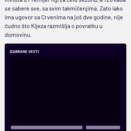
se sabere sve, sa svim takmičenjima. Zato iako
ima ugovor sa Crvenima na još dve godine, nije
čudno što Kijeza razmišlja o povratku u
domovinu.
IZABRANE VESTI