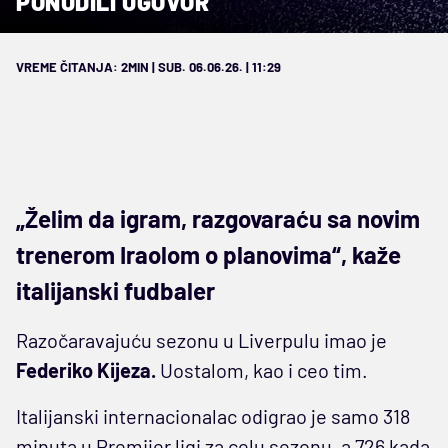
PONUDILI UGOVOR
VREME ČITANJA: 2MIN | SUB. 06.06.26. | 11:29
„Želim da igram, razgovaraću sa novim
trenerom Iraolom o planovima“, kaže
italijanski fudbaler
Razočaravajuću sezonu u Liverpulu imao je
Federiko Kijeza.
Uostalom, kao i ceo tim.
Italijanski internacionalac odigrao je samo 318
minuta u Premijer ligi za celu sezonu, a 726 kada