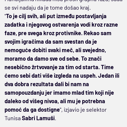
se svi nadaju da je tome došao kraj.
"
To je cilj svih, ali put između postavljanja
zadatka i njegovog ostvarenja vodi kroz razne
faze, pre svega kroz protivnike. Rekao sam
svojim igračima da sam svestan da je
nemoguće dobiti svaki meč, ali svejedno,
moramo da damo sve od sebe. To znači
nesebično žrtvovanje za tim od starta. Time
ćemo sebi dati više izgleda na uspeh. Jedan ili
dva dobra rezultata dali bi nam na
samopouzdanju jer imamo mlad tim koji nije
daleko od višeg nivoa, ali mu je potrebna
pomoć da ga dostigne
", izjavio je selektor
Tunisa
Sabri Lamuši
.