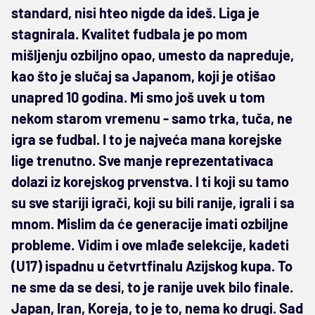
standard, nisi hteo nigde da ideš. Liga je
stagnirala. Kvalitet fudbala je po mom
mišljenju ozbiljno opao, umesto da napreduje,
kao što je slučaj sa Japanom, koji je otišao
unapred 10 godina. Mi smo još uvek u tom
nekom starom vremenu - samo trka, tuča, ne
igra se fudbal. I to je najveća mana korejske
lige trenutno. Sve manje reprezentativaca
dolazi iz korejskog prvenstva. I ti koji su tamo
su sve stariji igrači, koji su bili ranije, igrali i sa
mnom. Mislim da će generacije imati ozbiljne
probleme. Vidim i ove mlađe selekcije, kadeti
(U17) ispadnu u četvrtfinalu Azijskog kupa. To
ne sme da se desi, to je ranije uvek bilo finale.
Japan, Iran, Koreja, to je to, nema ko drugi. Sad