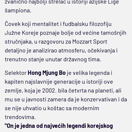
zvanično najbolji strelac u istoriji azijske Lige
šampiona.
Čovek koji mentalitet i fudbalsku filozofiju
Južne Koreje poznaje bolje od većine tamošnjih
stručnjaka, u razgovoru za Mozzart Sport
detaljno je analizirao atmosferu, očekivanja i
trenutno stanje unutar državnog tima.
Selektor
Hong Mjung Bo
je velika legenda i
kapiten najslavnije generacije u istoriji ove
zemlje, koja je 2002. bila četvrta na planeti, ali
mu se u javnosti zamera da je konzervativan i da
se nije uhvatio u koštac sa modernim
trendovima.
"On je jedna od najvećih legendi korejskog