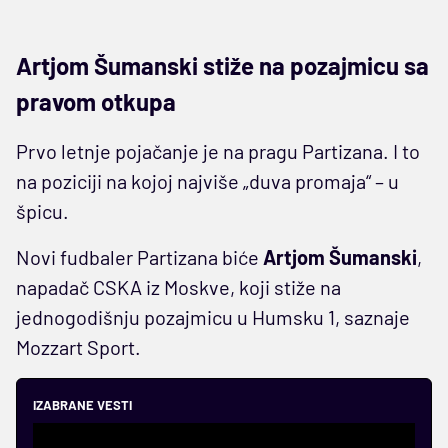
Artjom Šumanski stiže na pozajmicu sa
pravom otkupa
Prvo letnje pojačanje je na pragu Partizana. I to
na poziciji na kojoj najviše „duva promaja“ – u
špicu.
Novi fudbaler Partizana biće
Artjom Šumanski
,
napadač CSKA iz Moskve, koji stiže na
jednogodišnju pozajmicu u Humsku 1, saznaje
Mozzart Sport.
IZABRANE VESTI