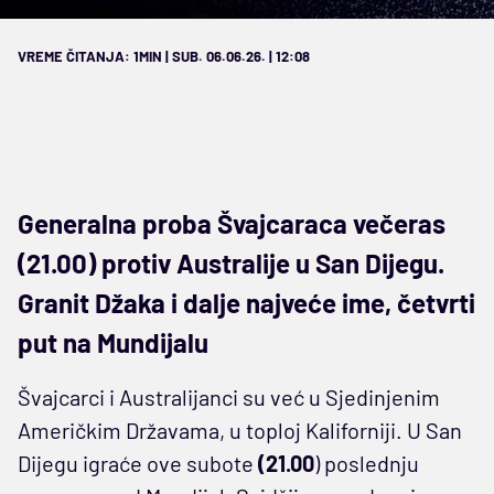
VREME ČITANJA: 1MIN | SUB. 06.06.26. | 12:08
Generalna proba Švajcaraca večeras
(21.00) protiv Australije u San Dijegu.
Granit Džaka i dalje najveće ime, četvrti
put na Mundijalu
Švajcarci i Australijanci su već u Sjedinjenim
Američkim Državama, u toploj Kaliforniji. U San
Dijegu igraće ove subote
(21.00
) poslednju