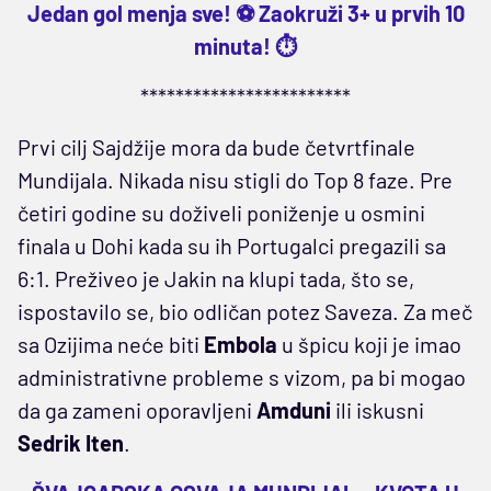
Jedan gol menja sve! ⚽ Zaokruži 3+ u prvih 10
minuta! ⏱️
************************
Prvi cilj Sajdžije mora da bude četvrtfinale
Mundijala. Nikada nisu stigli do Top 8 faze. Pre
četiri godine su doživeli poniženje u osmini
finala u Dohi kada su ih Portugalci pregazili sa
6:1. Preživeo je Jakin na klupi tada, što se,
ispostavilo se, bio odličan potez Saveza. Za meč
sa Ozijima neće biti
Embola
u špicu koji je imao
administrativne probleme s vizom, pa bi mogao
da ga zameni oporavljeni
Amduni
ili iskusni
Sedrik Iten
.