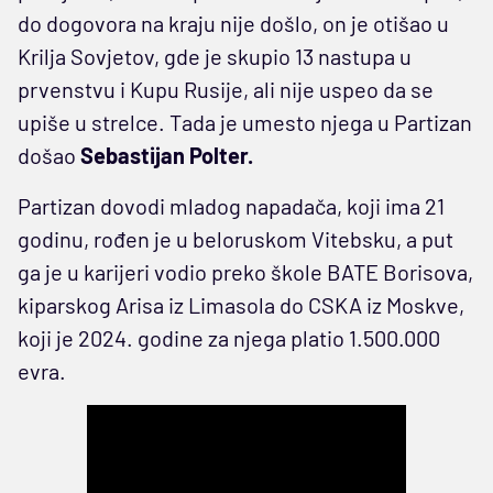
do dogovora na kraju nije došlo, on je otišao u
Krilja Sovjetov, gde je skupio 13 nastupa u
prvenstvu i Kupu Rusije, ali nije uspeo da se
upiše u strelce. Tada je umesto njega u Partizan
došao
Sebastijan Polter.
Partizan dovodi mladog napadača, koji ima 21
godinu, rođen je u beloruskom Vitebsku, a put
ga je u karijeri vodio preko škole BATE Borisova,
kiparskog Arisa iz Limasola do CSKA iz Moskve,
koji je 2024. godine za njega platio 1.500.000
evra.