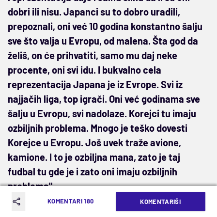
dobri ili nisu. Japanci su to dobro uradili,
prepoznali, oni već 10 godina konstantno šalju
sve što valja u Evropu, od malena. Šta god da
želiš, on će prihvatiti, samo mu daj neke
procente, oni svi idu. I bukvalno cela
reprezentacija Japana je iz Evrope. Svi iz
najjačih liga, top igrači. Oni već godinama sve
šalju u Evropu, svi nadolaze. Korejci tu imaju
ozbiljnih problema. Mnogo je teško dovesti
Korejce u Evropu. Još uvek traže avione,
kamione. I to je ozbiljna mana, zato je taj
fudbal tu gde je i zato oni imaju ozbiljnih
problema"
.
KOMENTARI 180
KOMENTARIŠI
Selektoru nije samo problem da se uhvati sa