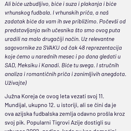
Ali biće uzbudljivo, biće i suza i plakanja i biće
vrhunskog fudbala. I vrhunskih priča, a naš
zadatak biće da vam ih sve približimo. Počevši od
predstavljanja svih učesnika što smo ovog puta
uradili na malo drugačiji način. Uz relevantne
sagovornike za SVAKU od čak 48 reprezentacija
koje ćemo u narednih mesec i po dana gledati u
SAD, Meksiku i Kanadi. Biće tu svega. I stručnih
analiza i romantičnih priča i zanimljivih anegdota.
Uživajte)
Južna Koreja će ovog leta vezati svoj 11.
Mundijal, ukupno 12. u istoriji, ali se čini da je
ova azijska fudbalska zemlja odavno prošla kroz
svoj pik. Popularni Tigrovi Azije dostigli su
vrhunac 2002. godine, kada su kao domaćini