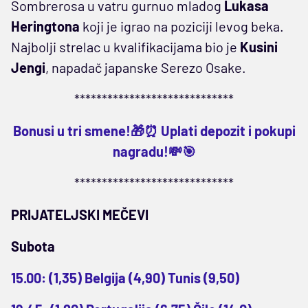
Sombrerosa u vatru gurnuo mladog
Lukasa
Heringtona
koji je igrao na poziciji levog beka.
Najbolji strelac u kvalifikacijama bio je
Kusini
Jengi
, napadač japanske Serezo Osake.
*****************************
Bonusi u tri smene!🎁⏰ Uplati depozit i pokupi
nagradu!💸🎯
*****************************
PRIJATELJSKI MEČEVI
Subota
15.00: (1,35) Belgija (4,90) Tunis (9,50)