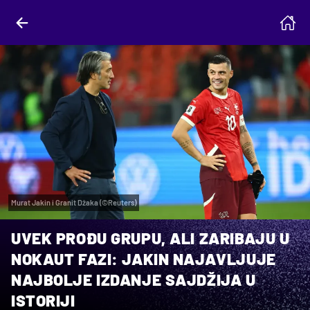
Murat Jakin i Granit Džaka (©Reuters)
UVEK PROĐU GRUPU, ALI ZARIBAJU U
NOKAUT FAZI: JAKIN NAJAVLJUJE
NAJBOLJE IZDANJE SAJDŽIJA U
ISTORIJI