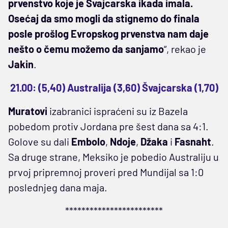
prvenstvo koje je Švajcarska ikada imala.
Osećaj da smo mogli da stignemo do finala
posle prošlog Evropskog prvenstva nam daje
nešto o čemu možemo da sanjamo
“, rekao je
Jakin
.
21.00: (5,40) Australija (3,60) Švajcarska (1,70)
Muratovi
izabranici ispraćeni su iz Bazela
pobedom protiv Jordana pre šest dana sa 4:1.
Golove su dali
Embolo
,
Ndoje
,
Džaka
i
Fasnaht
.
Sa druge strane, Meksiko je pobedio Australiju u
prvoj pripremnoj proveri pred Mundijal sa 1:0
poslednjeg dana maja.
************************