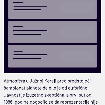
Atmosfera u Južnoj Koreji pred predstojeći
šampionat planete daleko je od euforične.
Javnost je izuzetno skeptična, a prvi put od
1986. godine dogodilo se da reprezentacija nije