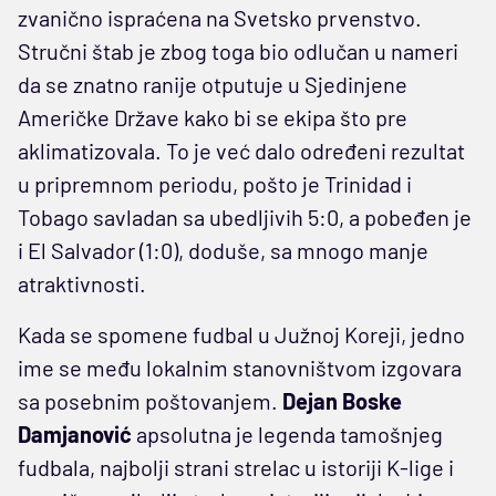
zvanično ispraćena na Svetsko prvenstvo.
Stručni štab je zbog toga bio odlučan u nameri
da se znatno ranije otputuje u Sjedinjene
Američke Države kako bi se ekipa što pre
aklimatizovala. To je već dalo određeni rezultat
u pripremnom periodu, pošto je Trinidad i
Tobago savladan sa ubedljivih 5:0, a pobeđen je
i El Salvador (1:0), doduše, sa mnogo manje
atraktivnosti.
Kada se spomene fudbal u Južnoj Koreji, jedno
ime se među lokalnim stanovništvom izgovara
sa posebnim poštovanjem.
Dejan Boske
Damjanović
apsolutna je legenda tamošnjeg
fudbala, najbolji strani strelac u istoriji K-lige i