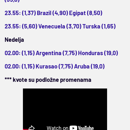
23.55: (1,37) Brazil (4,90) Egipat (8,50)
23.55: (5,60) Venecuela (3,70) Turska (1,65)
Nedelja
02.00: (1,15) Argentina (7,75) Honduras (19,0)
02.00: (1,15) Kurasao (7,75) Aruba (19,0)
*** kvote su podložne promenama