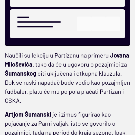
Naučili su lekciju u Partizanu na primeru
Jovana
Miloševića,
tako da će u ugovoru o pozajmici za
Šumanskog
biti uključena i otkupna klauzula.
Dok se ruski napadač bude vodio kao pozajmljen
fudbaler, platu će mu po pola plaćati Partizan i
CSKA.
Artjom Šumanski
je i zimus figurirao kao
pojačanje za Parni valjak, isto se govorilo o
pozajmici, tada na period do kraja sezone. Ipak,