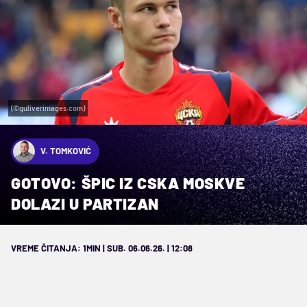
(©guliverimages.com)
V. TOMKOVIĆ
GOTOVO: ŠPIC IZ CSKA MOSKVE
DOLAZI U PARTIZAN
VREME ČITANJA: 1MIN | SUB. 06.06.26. | 12:08