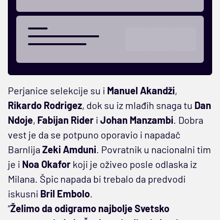
Perjanice selekcije su i
Manuel Akandži
,
Rikardo Rodrigez
, dok su iz mlađih snaga tu
Dan
Ndoje
,
Fabijan Rider
i
Johan Manzambi
. Dobra
vest je da se potpuno oporavio i napadač
Barnlija
Zeki Amduni
. Povratnik u nacionalni tim
je i
Noa Okafor
koji je oživeo posle odlaska iz
Milana. Špic napada bi trebalo da predvodi
iskusni
Bril Embolo
.
“
Želimo da odigramo najbolje Svetsko