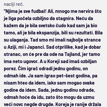
naciji reč.
"Njima je sve fudbal! Ali, mnogo me nervira što
je liga počela ozbiljno da stagnira. Neću da
kažem da je bila svetsko čudo kad sam ja bio
tamo, ali je bila ekspanzija, bili su rezultati. Bila
su ulaganja. Tad smo mi imali najbolje strance
u Aziji, mi i Japanci. Sad otprilike, kad je dobar
stranac, on će pre da ode na Tajland, jer tamo
ima neto ugovor. A u Koreji sad imaš ozbiljan
porez. Čim igrač odradi jednu godinu, on
odmah ide. Ja sam igrao pet-šest godina, pa
nisam hteo da idem, iako sam mogao svake
godine da idem. Sada, jednu godinu odrade,
odmah hoće da idu, zato što mogu da uzmu
veći novc negde drugde. Koreja je ranije držala