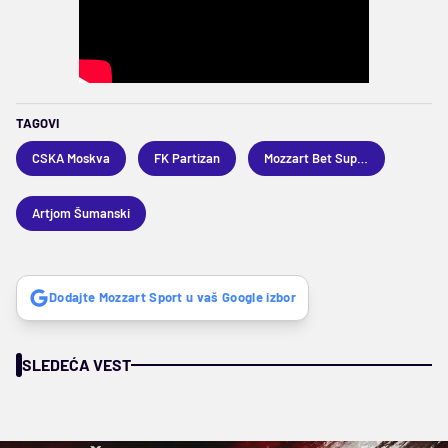
TAGOVI
CSKA Moskva
FK Partizan
Mozzart Bet Superliga
Artjom Šumanski
Dodajte Mozzart Sport u vaš Google izbor
SLEDEĆA VEST