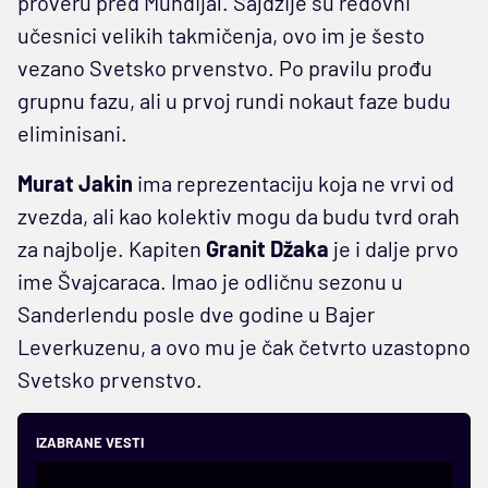
proveru pred Mundijal. Sajdžije su redovni
učesnici velikih takmičenja, ovo im je šesto
vezano Svetsko prvenstvo. Po pravilu prođu
grupnu fazu, ali u prvoj rundi nokaut faze budu
eliminisani.
Murat Jakin
ima reprezentaciju koja ne vrvi od
zvezda, ali kao kolektiv mogu da budu tvrd orah
za najbolje. Kapiten
Granit Džaka
je i dalje prvo
ime Švajcaraca. Imao je odličnu sezonu u
Sanderlendu posle dve godine u Bajer
Leverkuzenu, a ovo mu je čak četvrto uzastopno
Svetsko prvenstvo.
IZABRANE VESTI