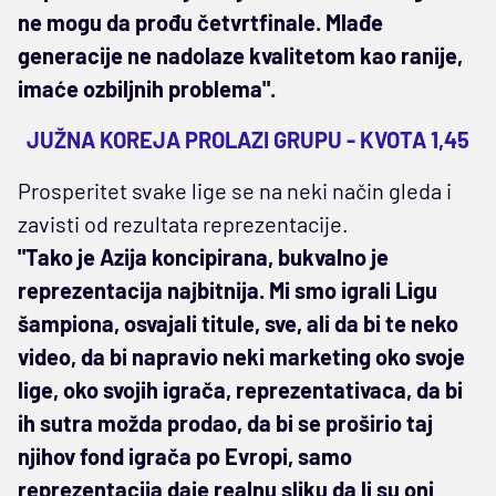
ne mogu da prođu četvrtfinale. Mlađe
generacije ne nadolaze kvalitetom kao ranije,
imaće ozbiljnih problema".
JUŽNA KOREJA PROLAZI GRUPU - KVOTA 1,45
Prosperitet svake lige se na neki način gleda i
zavisti od rezultata reprezentacije.
"Tako je Azija koncipirana, bukvalno je
reprezentacija najbitnija. Mi smo igrali Ligu
šampiona, osvajali titule, sve, ali da bi te neko
video, da bi napravio neki marketing oko svoje
lige, oko svojih igrača, reprezentativaca, da bi
ih sutra možda prodao, da bi se proširio taj
njihov fond igrača po Evropi, samo
reprezentacija daje realnu sliku da li su oni