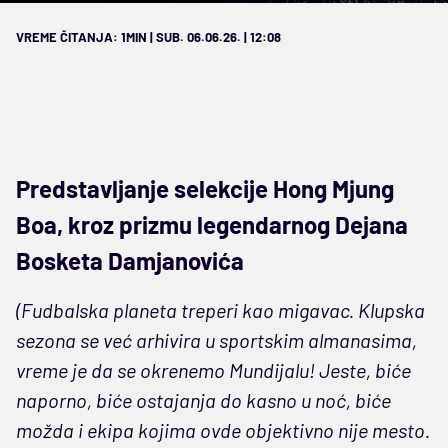
VREME ČITANJA: 1MIN | SUB. 06.06.26. | 12:08
Predstavljanje selekcije Hong Mjung
Boa, kroz prizmu legendarnog Dejana
Bosketa Damjanovića
(Fudbalska planeta treperi kao migavac. Klupska
sezona se već arhivira u sportskim almanasima,
vreme je da se okrenemo Mundijalu! Jeste, biće
naporno, biće ostajanja do kasno u noć, biće
možda i ekipa kojima ovde objektivno nije mesto.