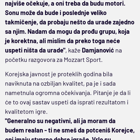
najviše očekuje, a oni treba da budu motori.
Sonu može da bude i poslednje veliko
takmičenje, da probaju nešto da urade zajedno
sa njim. Nadam da mogu da prođu grupu, koja
je korektna, ali mislim da preko toga neće
uspeti ništa da urade"
, kaže
Damjanović
na
početku razgovora za Mozzart Sport.
Korejska javnost je proteklih godina bila
naviknuta na ozbiljan kvalitet, pa je i sada
nametnula ogromna očekivanja. Pitanje je da li
će to ovaj sastav uspeti da isprati rezultatom i
kvalitetom igre.
"Generalno su negativni, ali ja moram da
budem realan - ti ne smeš da potceniš Korejce,
oni imaju stvarno dobre igrače. Vrlo su