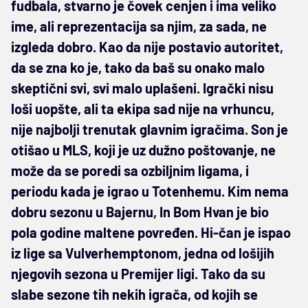
fudbala, stvarno je čovek cenjen i ima veliko
ime, ali reprezentacija sa njim, za sada, ne
izgleda dobro. Kao da nije postavio autoritet,
da se zna ko je, tako da baš su onako malo
skeptični svi, svi malo uplašeni. Igrački nisu
loši uopšte, ali ta ekipa sad nije na vrhuncu,
nije najbolji trenutak glavnim igračima. Son je
otišao u MLS, koji je uz dužno poštovanje, ne
može da se poredi sa ozbiljnim ligama, i
periodu kada je igrao u Totenhemu. Kim nema
dobru sezonu u Bajernu, In Bom Hvan je bio
pola godine maltene povređen. Hi-čan je ispao
iz lige sa Vulverhemptonom, jedna od lošijih
njegovih sezona u Premijer ligi. Tako da su
slabe sezone tih nekih igrača, od kojih se