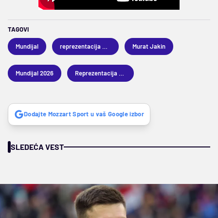
TAGOVI
Mundijal
reprezentacija Švajcarske
Murat Jakin
Mundijal 2026
Reprezentacija Australije
Dodajte Mozzart Sport u vaš Google izbor
SLEDEĆA VEST