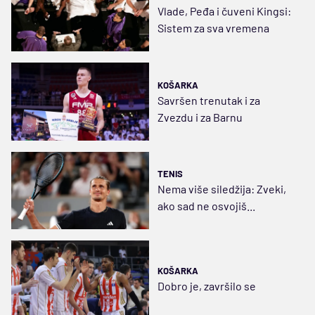
Vlade, Peđa i čuveni Kingsi:
Sistem za sva vremena
KOŠARKA
Savršen trenutak i za
Zvezdu i za Barnu
TENIS
Nema više siledžija: Zveki,
ako sad ne osvojiš...
KOŠARKA
Dobro je, završilo se