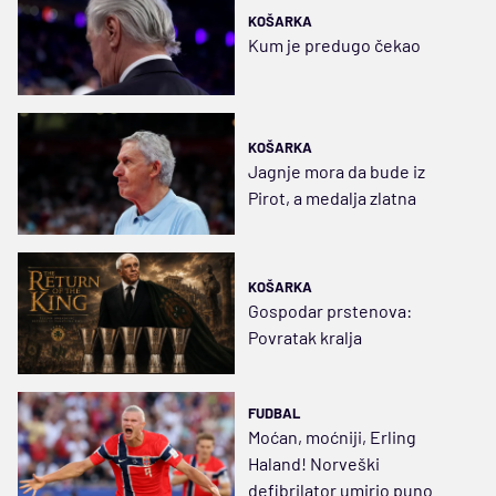
KOŠARKA
Kum je predugo čekao
KOŠARKA
Jagnje mora da bude iz
Pirot, a medalja zlatna
KOŠARKA
Gospodar prstenova:
Povratak kralja
FUDBAL
Moćan, moćniji, Erling
Haland! Norveški
defibrilator umirio puno