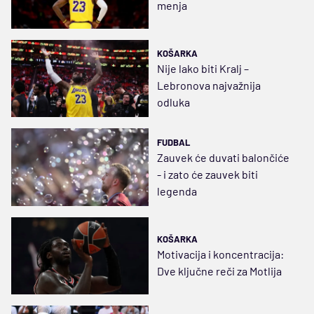
menja
KOŠARKA
Nije lako biti Kralj –
Lebronova najvažnija
odluka
FUDBAL
Zauvek će duvati balončiće
- i zato će zauvek biti
legenda
KOŠARKA
Motivacija i koncentracija:
Dve ključne reči za Motlija