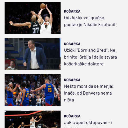
KOŠARKA
Od Jokićeve igračke,
postao je Nikolin kriptonit
KOŠARKA
Užički “Born and Bred”: Ne
brinite, Srbija i dalje stvara
košarkaške doktore
KOŠARKA
Nešto mora da se menja!
Inače, od Denvera nema
ništa
KOŠARKA
Jokić opet uštopovan – i