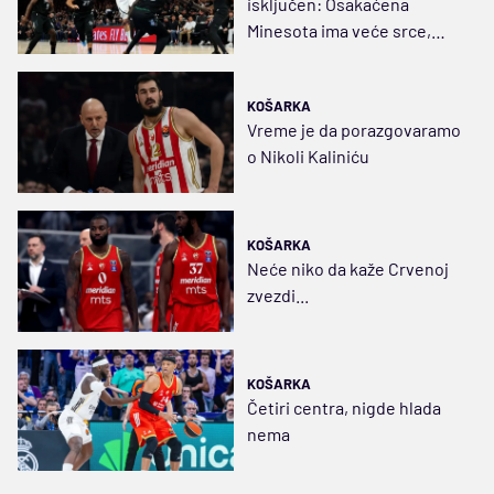
isključen: Osakaćena
Minesota ima veće srce,
Denver na kolenima
KOŠARKA
Vreme je da porazgovaramo
o Nikoli Kaliniću
KOŠARKA
Neće niko da kaže Crvenoj
zvezdi...
KOŠARKA
Četiri centra, nigde hlada
nema