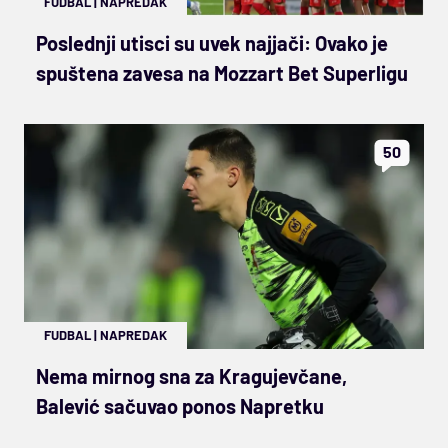
FUDBAL
|
NAPREDAK
Poslednji utisci su uvek najjači: Ovako je
spuštena zavesa na Mozzart Bet Superligu
50
FUDBAL
|
NAPREDAK
Nema mirnog sna za Kragujevčane,
Balević sačuvao ponos Napretku