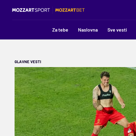
Za tebe
Naslovna
Sve vesti
GLAVNE VESTI