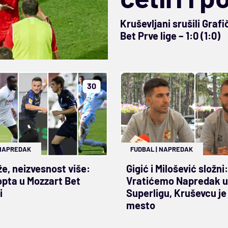
Kruševljani srušili Gra
Bet Prve lige – 1:0 (1:0)
30
NAPREDAK
FUDBAL
|
NAPREDAK
že, neizvesnost više:
Gigić i Milošević složni:
opta u Mozzart Bet
Vratićemo Napredak u
i
Superligu, Kruševcu j
mesto