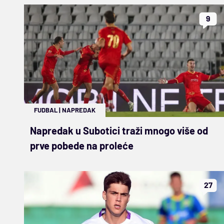
9
FUDBAL
|
NAPREDAK
Napredak u Subotici traži mnogo više od
prve pobede na proleće
27