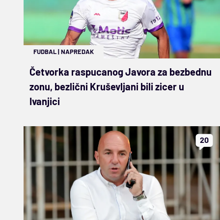
FUDBAL
|
NAPREDAK
Četvorka raspucanog Javora za bezbednu
zonu, bezlični Kruševljani bili zicer u
Ivanjici
20