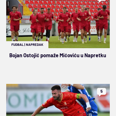
FUDBAL
|
NAPREDAK
Bojan Ostojić pomaže Mićoviću u Napretku
5