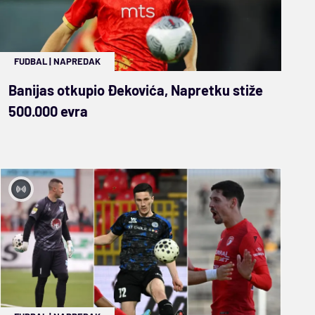
FUDBAL
|
NAPREDAK
Banijas otkupio Đekovića, Napretku stiže
500.000 evra