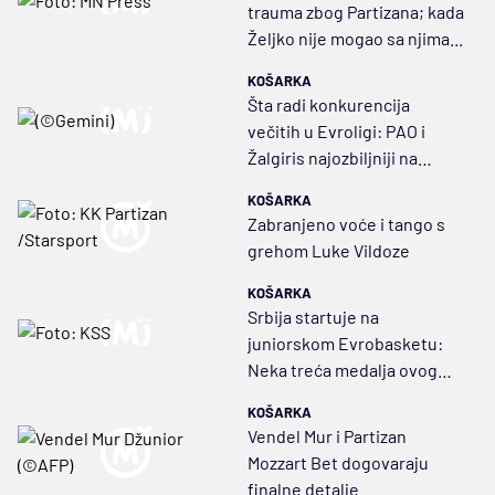
trauma zbog Partizana; kada
Željko nije mogao sa njima...
KOŠARKA
Šta radi konkurencija
večitih u Evroligi: PAO i
Žalgiris najozbiljniji na
tržištu, Fener deluje moćno
KOŠARKA
Zabranjeno voće i tango s
grehom Luke Vildoze
KOŠARKA
Srbija startuje na
juniorskom Evrobasketu:
Neka treća medalja ovog
leta bude zlatna
KOŠARKA
Vendel Mur i Partizan
Mozzart Bet dogovaraju
finalne detalje