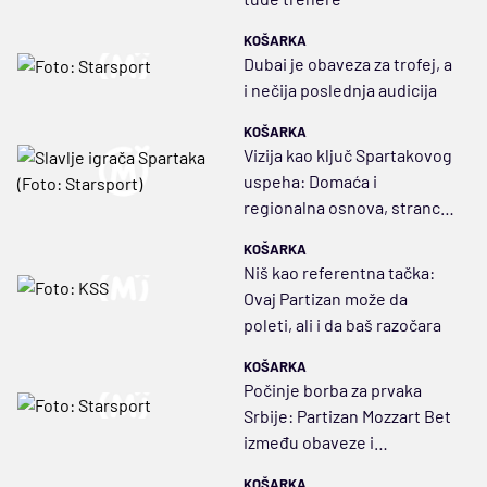
KOŠARKA
Dubai je obaveza za trofej, a
i nečija poslednja audicija
KOŠARKA
Vizija kao ključ Spartakovog
uspeha: Domaća i
regionalna osnova, stranci
kao dodatak i Vlada
KOŠARKA
Jovanović
Niš kao referentna tačka:
Ovaj Partizan može da
poleti, ali i da baš razočara
KOŠARKA
Počinje borba za prvaka
Srbije: Partizan Mozzart Bet
između obaveze i
opterećenja
KOŠARKA