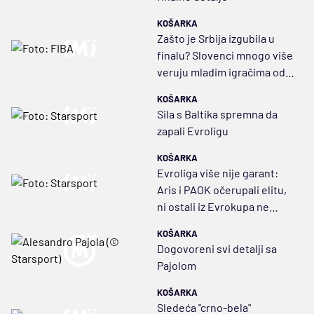
KOŠARKA
Zašto je Srbija izgubila u
finalu? Slovenci mnogo više
veruju mladim igračima od
nas
KOŠARKA
Sila s Baltika spremna da
zapali Evroligu
KOŠARKA
Evroliga više nije garant:
Aris i PAOK očerupali elitu,
ni ostali iz Evrokupa ne
zaostaju
KOŠARKA
Dogovoreni svi detalji sa
Pajolom
KOŠARKA
Sledeća "crno-bela"