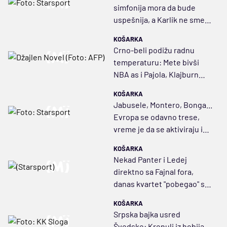
simfonija mora da bude
uspešnija, a Karlik ne sme
da ratuje sam
KOŠARKA
Crno-beli podižu radnu
temperaturu: Mete bivši
NBA as i Pajola, Klajburn
precrtan
KOŠARKA
Jabusele, Montero, Bonga...
Evropa se odavno trese,
vreme je da se aktiviraju i
večiti
KOŠARKA
Nekad Panter i Ledej
direktno sa Fajnal fora,
danas kvartet "pobegao" sa
promocije
KOŠARKA
Srpska bajka usred
Švedske: Krenuli iz hobija,