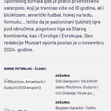
Sportskog žurnala gde je pratio prvenstveno
vaterpolo, koji je trenirao više od 10 godina, ali i
biciklizam, američki fudbal, hokej na ledu,
formulu... Ističe da je pasionirani ljubitelj igre
pod obručima, pogotovo liga sa Starog
kontinenta, kao i Evrolige i Evrokupa. Deo
redakcije Mozzart sporta postao je u novembru
2024. godine.
ĐORĐE PETRINJAC - ČLANCI
KOŠARKA
Srbi šampioni: Od elitnih
samo Milutinov, Gudurić i
trio Dubaija; titule po
regionu, Austriji i Slovačkoj
KOŠARKA
Bogdan Karaičić: Toliko