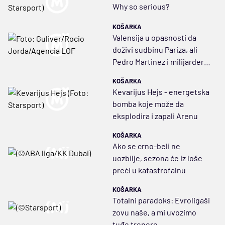
Why so serious?
KOŠARKA
Valensija u opasnosti da
doživi sudbinu Pariza, ali
Pedro Martinez i milijarder
imaju plan
KOŠARKA
Kevarijus Hejs - energetska
bomba koje može da
eksplodira i zapali Arenu
KOŠARKA
Ako se crno-beli ne
uozbilje, sezona će iz loše
preći u katastrofalnu
KOŠARKA
Totalni paradoks: Evroligaši
zovu naše, a mi uvozimo
tuđe trenere