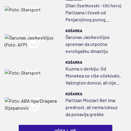
Dilan Osetkovski - tihi heroj
Partizana i čovek od
Penjarojinog punog
poverenja
KOŠARKA
Šarunas Jasikevičijus
spreman da otpočne
evroligašku dinastiju
KOŠARKA
Kuzma o derbiju: Od
Monekea se više očekivalo,
Vašington donosi, ali nije
dugoročno rešenje
KOŠARKA
Partizan Mozzart Bet ima
prednost, ali nema luksuz
da ponavlja greške
UČITAJ JOŠ