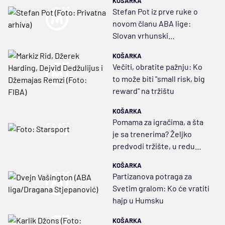
KOŠARKA
Stefan Pot iz prve ruke o
novom članu ABA lige:
Slovan vrhunski
organizovan, smeta mi
KOŠARKA
'amerikanizacija' večitih
Večiti, obratite pažnju: Ko
to može biti "small risk, big
reward" na tržištu
KOŠARKA
Pomama za igračima, a šta
je sa trenerima? Željko
predvodi tržište, u redu
čekaju Ataman, Duško,
KOŠARKA
Janis...
Partizanova potraga za
Svetim gralom: Ko će vratiti
hajp u Humsku
KOŠARKA