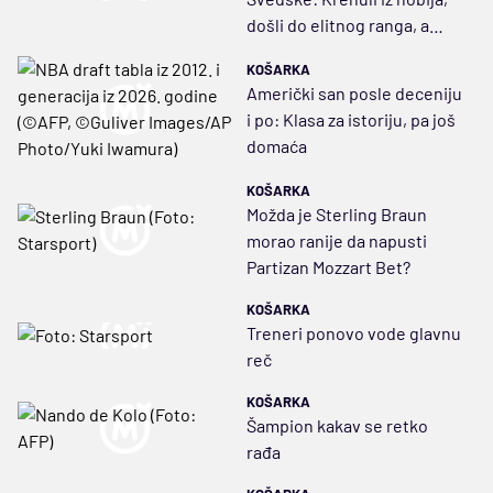
došli do elitnog ranga, a
sada sanjaju titulu i Evropu
KOŠARKA
Američki san posle deceniju
i po: Klasa za istoriju, pa još
domaća
KOŠARKA
Možda je Sterling Braun
morao ranije da napusti
Partizan Mozzart Bet?
KOŠARKA
Treneri ponovo vode glavnu
reč
KOŠARKA
Šampion kakav se retko
rađa