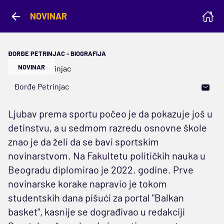
NOVINAR
ĐORĐE PETRINJAC - BIOGRAFIJA
NOVINAR
Đorđe Petrinjac
Ljubav prema sportu počeo je da pokazuje još u
detinstvu, a u sedmom razredu osnovne škole
znao je da želi da se bavi sportskim
novinarstvom. Na Fakultetu političkih nauka u
Beogradu diplomirao je 2022. godine. Prve
novinarske korake napravio je tokom
studentskih dana pišući za portal "Balkan
basket", kasnije se dograđivao u redakciji